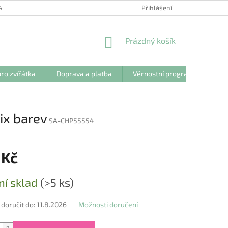
ANY OSOBNÍCH ÚDAJŮ
Přihlášení
NÁKUPNÍ
Prázdný košík
KOŠÍK
ro zvířátka
Doprava a platba
Věrnostní program
Kon
ix barev
SA-CHP55554
 Kč
ní sklad
(>5 ks)
oručit do:
11.8.2026
Možnosti doručení