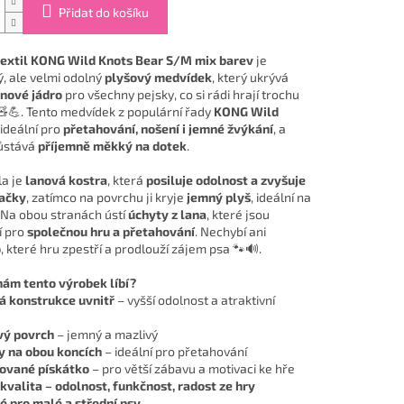
Přidat do košíku
extil KONG Wild Knots Bear S/M mix barev
je
ý, ale velmi odolný
plyšový medvídek
, který ukrývá
nové jádro
pro všechny pejsky, co si rádi hrají trochu
 🧸💪. Tento medvídek z populární řady
KONG Wild
 ideální pro
přetahování, nošení i jemné žvýkání
, a
ůstává
příjemně měkký na dotek
.
la je
lanová kostra
, která
posiluje odolnost a zvyšuje
račky
, zatímco na povrchu ji kryje
jemný plyš
, ideální na
 Na obou stranách ústí
úchyty z lana
, které jsou
í pro
společnou hru a přetahování
. Nechybí ani
o
, které hru zpestří a prodlouží zájem psa 🐾🔊.
nám tento výrobek líbí?
á konstrukce uvnitř
– vyšší odolnost a atraktivní
vý povrch
– jemný a mazlivý
y na obou koncích
– ideální pro přetahování
rované pískátko
– pro větší zábavu a motivaci ke hře
valita – odolnost, funkčnost, radost ze hry
 pro malé a střední psy