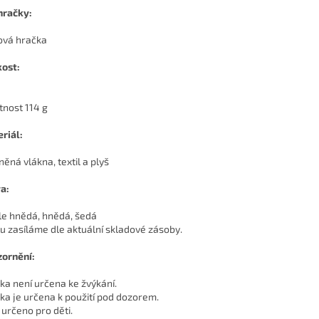
hračky:
ová hračka
kost:
nost 114 g
riál:
něná vlákna, textil a plyš
a:
le hnědá, hnědá, šedá
u zasíláme dle aktuální skladové zásoby.
ornění:
ka není určena ke žvýkání.
ka je určena k použití pod dozorem.
 určeno pro děti.