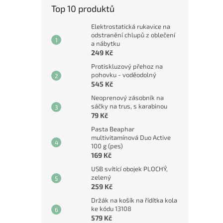
Top 10 produktů
Elektrostatická rukavice na
odstranění chlupů z oblečení
a nábytku
249 Kč
Protiskluzový přehoz na
pohovku - voděodolný
545 Kč
Neoprenový zásobník na
sáčky na trus, s karabinou
79 Kč
Pasta Beaphar
multivitamínová Duo Active
100 g (pes)
169 Kč
USB svítící obojek PLOCHÝ,
zelený
259 Kč
Držák na košík na řídítka kola
ke kódu 13108
579 Kč