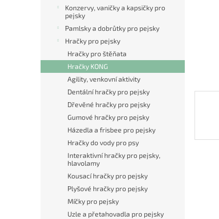
n
Konzervy, vaničky a kapsičky pro
e
pejsky
l
Pamlsky a dobrůtky pro pejsky
Hračky pro pejsky
Hračky pro štěňata
Hračky KONG
Agility, venkovní aktivity
Dentální hračky pro pejsky
Dřevěné hračky pro pejsky
Gumové hračky pro pejsky
Házedla a frisbee pro pejsky
Hračky do vody pro psy
Interaktivní hračky pro pejsky,
hlavolamy
Kousací hračky pro pejsky
Plyšové hračky pro pejsky
Míčky pro pejsky
Uzle a přetahovadla pro pejsky