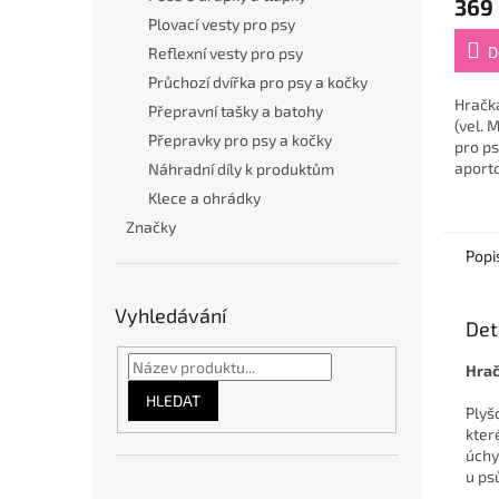
369
Plovací vesty pro psy
D
Reflexní vesty pro psy
Průchozí dvířka pro psy a kočky
Hračk
Přepravní tašky a batohy
(vel. 
Přepravky pro psy a kočky
pro psy
aporto
Náhradní díly k produktům
akční 
Klece a ohrádky
fialov
Značky
je vyr
Popi
Vyhledávání
Det
Hrač
HLEDAT
Plyš
kter
úchy
u ps