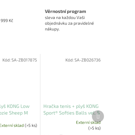
Věrnostní program
sleva na každou Vaši
1999 Kč
objednávku za pravidelné
nákupy.
Kód:
SA-ZB017875
Kód:
SA-ZB026736
lyš KONG Low
Hračka tenis + plyš KONG
opzie Sheep M
Sport® Softies Balls vel. S
Další
produkt
(3 ks)
Externí sklad
Externí sklad
(>5 ks)
Průměrné
(>5 ks)
hodnocení