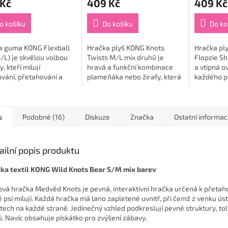
 Kč
409 Kč
409 Kč
o košíku
Do košíku
Do ko
a guma KONG Flexball
Hračka plyš KONG Knots
Hračka pl
M/L) je skvělou volbou
Twists M/L mix druhů je
Flopzie S
, kteří milují
hravá a funkční kombinace
a vtipná o
vání, přetahování a
plameňáka nebo žirafy, která
každého pe
hru🐶🟣. Tento odolný
spojuje roztomilý design,
třese, oku
ý míč o průměru 14 cm
odolnost a smyslovou
💙. Díky s
oben z pružné...
stimulaci pro vašeho pejska...
poddajné..
s
Podobné (16)
Diskuze
Značka
Ostatní informa
ailní popis produktu
ka textil KONG Wild Knots Bear S/M mix barev
ová hračka Medvěd Knots je pevná, interaktivní hračka určená k přetah
é psi milují. Každá hračka má lano zapletené uvnitř, při čemž z venku úst
tech na každé straně. Jedinečný vzhled podkreslují pevné struktury, tol
ů. Navíc obsahuje pískátko pro zvýšení zábavy.