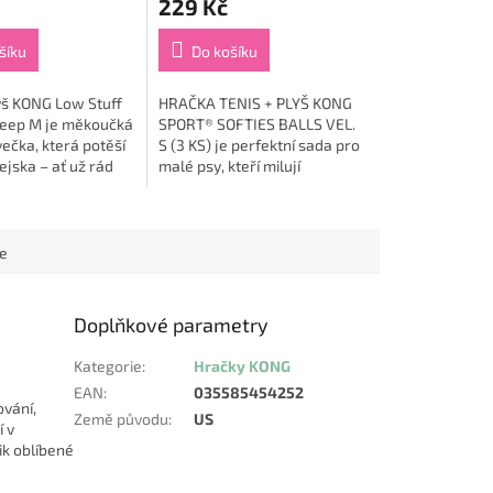
229 Kč
produktu
je
5,0
šíku
Do košíku
z
5
yš KONG Low Stuff
HRAČKA TENIS + PLYŠ KONG
hvězdiček.
heep M je měkoučká
SPORT® SOFTIES BALLS VEL.
večka, která potěší
S (3 KS) je perfektní sada pro
jska – ať už rád
malé psy, kteří milují
suje nebo mazlí 🐑
aportování a zároveň si
vé dlouhé,
zaslouží maximální pohodlí a
.
bezpečí při hře 🐾....
ce
Doplňkové parametry
Kategorie
:
Hračky KONG
EAN
:
035585454252
ování,
Země původu
:
US
í v
ik oblíbené