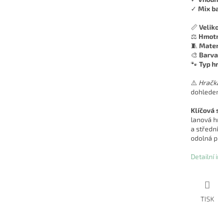
✓
Mix b
📏
Veliko
⚖️
Hmotn
🧵
Mater
🎨
Barva
🐾
Typ h
⚠️
Hračka
dohledem
Klíčová 
lanová h
a středn
odolná p
Detailní
TISK