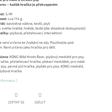
arev – každá hračka je překvapením
st:
S/M
ost:
cca 114 g
iál:
bavlněná vlákna, textil, plyš
:
světle hnědá, hnědá, šedá (dle skladové dostupnosti)
račky:
plyšová, přetahovací, interaktivní
 není určena ke žvýkání na sílu.
Používejte pod
. Není určeno jako hračka pro děti.
slova
: KONG Wild Knots Bear, plyšový medvěd pro psy,
račka, přetahovací hračka, pískací medvídek, pro malé
í psy, pevná psí hračka, plyšák pro psa, KONG medvěd,
lyšová hračka
 informace
ZEPTAT SE
SDÍLET