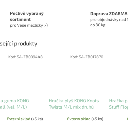
Pečlivě vybraný
Doprava ZDARMA
sortiment
pro objednávky nad 
do 30 kg
pro Vaše mazlíčky :-)
sející produkty
Kód:
SA-ZB009448
Kód:
SA-ZB017870
ka guma KONG
Hračka plyš KONG Knots
Hračka p
all (vel. M/L)
Twists M/L mix druhů
Stuff Fl
Externí sklad
(>5 ks)
Externí sklad
(>5 ks)