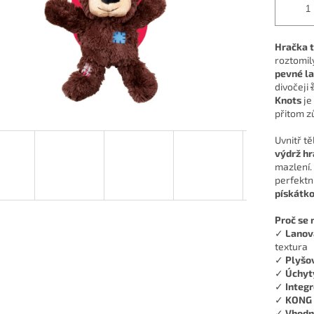
Hračka t
roztomil
pevné la
divočeji
Knots
je
přitom z
Uvnitř tě
výdrž h
mazlení.
perfektn
pískátk
Proč se 
✓
Lanov
textura
✓
Plyšo
✓
Úchyt
✓
Integ
✓
KONG k
✓
Vhodné