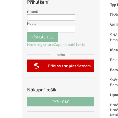
Přihlášení
Typ 
E-mail
Plyš
Heslo
Veli
S/M
PŘIHLÁSIT SE
Hmot
Nová registrace
Zapomenuté heslo
Mate
nebo
Bavl
Přihlásit se přes Seznam
Barv
Svět
Barv
Nákupní košík
Upoz
0
KS /
0 KČ
Hrač
Hrač
Není