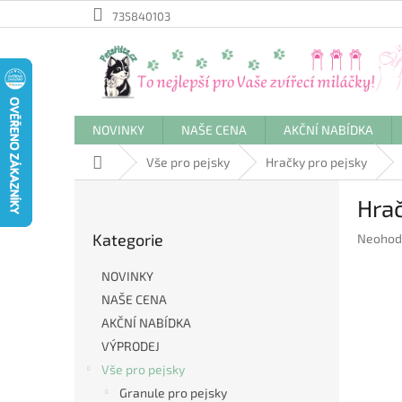
Přejít
735840103
na
obsah
NOVINKY
NAŠE CENA
AKČNÍ NABÍDKA
Domů
Vše pro pejsky
Hračky pro pejsky
P
Hrač
o
Přeskočit
s
Kategorie
Průměr
Neohod
kategorie
t
hodnoc
r
produkt
NOVINKY
a
je
NAŠE CENA
n
0,0
AKČNÍ NABÍDKA
z
n
5
í
VÝPRODEJ
hvězdič
p
Vše pro pejsky
a
Granule pro pejsky