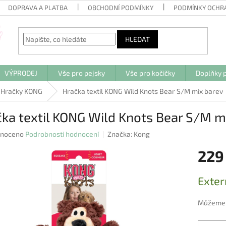
DOPRAVA A PLATBA
OBCHODNÍ PODMÍNKY
PODMÍNKY OCHR
HLEDAT
VÝPRODEJ
Vše pro pejsky
Vše pro kočičky
Doplňky p
Hračky KONG
Hračka textil KONG Wild Knots Bear S/M mix barev
ka textil KONG Wild Knots Bear S/M m
né
noceno
Podrobnosti hodnocení
Značka:
Kong
ení
229
u
Měrná
Exter
cena:
ek.
Můžeme d