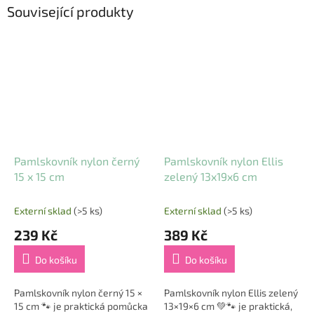
Související produkty
Pamlskovník nylon černý
Pamlskovník nylon Ellis
15 x 15 cm
zelený 13x19x6 cm
Externí sklad
(>5 ks)
Externí sklad
(>5 ks)
239 Kč
389 Kč
Do košíku
Do košíku
Pamlskovník nylon černý 15 ×
Pamlskovník nylon Ellis zelený
15 cm 🐾 je praktická pomůcka
13×19×6 cm 💚🐾 je praktická,