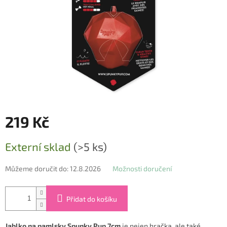
219 Kč
Měrná
Externí sklad
(>5 ks)
cena:
Můžeme doručit do:
12.8.2026
Možnosti doručení
Přidat do košíku
Jablko na pamlsky Spunky Pup 7cm
je nejen hračka, ale také