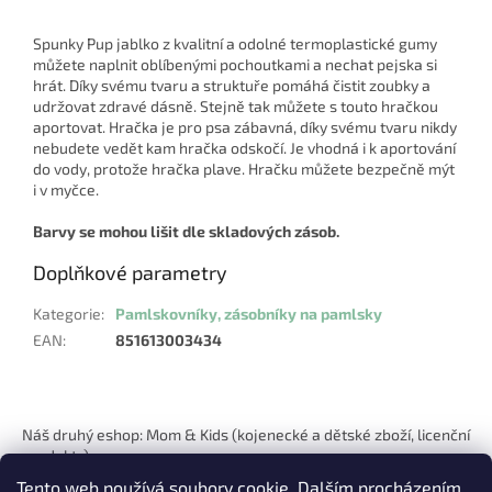
Spunky Pup jablko z kvalitní a odolné termoplastické gumy
můžete naplnit oblíbenými pochoutkami a nechat pejska si
hrát. Díky svému tvaru a struktuře pomáhá čistit zoubky a
udržovat zdravé dásně. Stejně tak můžete s touto hračkou
aportovat. Hračka je pro psa zábavná, díky svému tvaru nikdy
nebudete vedět kam hračka odskočí. Je vhodná i k aportování
do vody, protože hračka plave. Hračku můžete bezpečně mýt
i v myčce.
Barvy se mohou lišit dle skladových zásob.
Doplňkové parametry
Kategorie
:
Pamlskovníky, zásobníky na pamlsky
EAN
:
851613003434
Z
á
Náš druhý eshop: Mom & Kids (kojenecké a dětské zboží, licenční
p
produkty)
a
Tento web používá soubory cookie. Dalším procházením