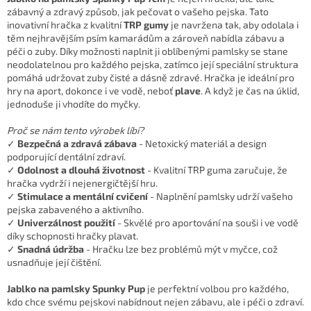
zábavný a zdravý způsob, jak pečovat o vašeho pejska. Tato
inovativní hračka z kvalitní
TRP gumy
je navržena tak, aby odolala i
těm nejhravějším psím kamarádům a zároveň nabídla zábavu a
péči o zuby. Díky možnosti naplnit ji oblíbenými pamlsky se stane
neodolatelnou pro každého pejska, zatímco její speciální struktura
pomáhá udržovat zuby čisté a dásně zdravé. Hračka je ideální pro
hry na aport, dokonce i ve vodě, neboť
plave
. A když je čas na úklid,
jednoduše ji vhodíte do myčky.
Proč se nám tento výrobek líbí?
✓
Bezpečná a zdravá zábava
- Netoxický materiál a design
podporující dentální zdraví.
✓
Odolnost a dlouhá životnost
- Kvalitní TRP guma zaručuje, že
hračka vydrží i nejenergičtější hru.
✓
Stimulace a mentální cvičení
- Naplnění pamlsky udrží vašeho
pejska zabaveného a aktivního.
✓
Univerzálnost použití
- Skvělé pro aportování na souši i ve vodě
díky schopnosti hračky plavat.
✓
Snadná údržba
- Hračku lze bez problémů mýt v myčce, což
usnadňuje její čištění.
Jablko na pamlsky Spunky Pup
je perfektní volbou pro každého,
kdo chce svému pejskovi nabídnout nejen zábavu, ale i péči o zdraví.