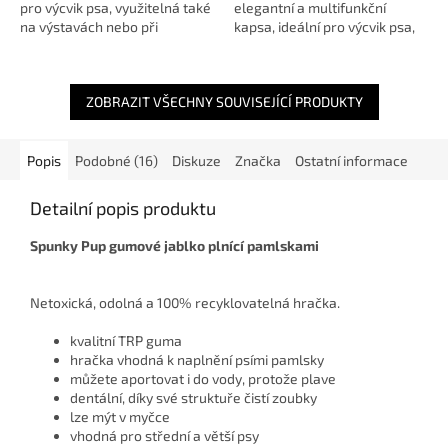
pro výcvik psa, využitelná také
elegantní a multifunkční
na výstavách nebo při
kapsa, ideální pro výcvik psa,
krátkých procházkách. Jeho
každodenní procházky i výlety
velikost je ideální pro menší
do přírody. Vyroben z
odměny a...
odolného a...
ZOBRAZIT VŠECHNY SOUVISEJÍCÍ PRODUKTY
Popis
Podobné (16)
Diskuze
Značka
Ostatní informace
Detailní popis produktu
Spunky Pup gumové jablko plnící pamlskami
Netoxická, odolná a 100% recyklovatelná hračka.
kvalitní TRP guma
hračka vhodná k naplnění psími pamlsky
můžete aportovat i do vody, protože plave
dentální, díky své struktuře čistí zoubky
lze mýt v myčce
vhodná pro střední a větší psy