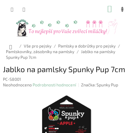
Přejít
NÁKUP
na
obsah
KOŠÍK
Domů
/
Vše pro pejsky
/
Pamlsky a dobrůtky pro pejsky
/
Pamlskovníky, zásobníky na pamlsky
/
Jablko na pamlsky
Spunky Pup 7cm
Jablko na pamlsky Spunky Pup 7cm
PC-S8001
Průměrné
Neohodnoceno
Podrobnosti hodnocení
Značka:
Spunky Pup
hodnocení
produktu
je
0,0
z
5
hvězdiček.