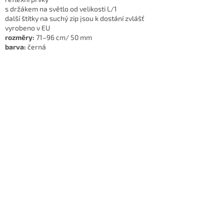
s držákem na světlo od velikosti L/1
další štítky na suchý zip jsou k dostání zvlášť
vyrobeno v EU
rozměry:
71–96 cm/ 50 mm
barva:
černá