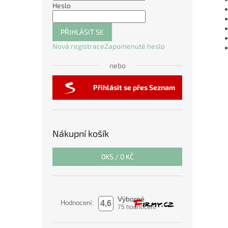
Heslo
PŘIHLÁSIT SE
Nová registrace
Zapomenuté heslo
nebo
Přihlásit se přes Seznam
Nákupní košík
0
KS /
0 KČ