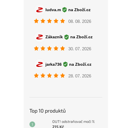
Top 10 produktů
OUT! odstraňovač moči 1l
215 Kč