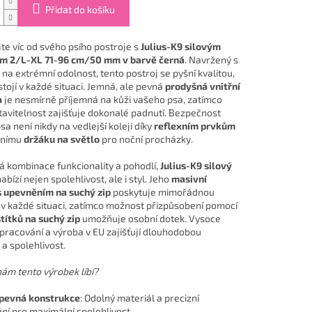
Přidat do košíku
te víc od svého psího postroje s
Julius-K9 silovým
em 2/L-XL 71-96 cm/50 mm v barvě černá
. Navržený s
na extrémní odolnost, tento postroj se pyšní kvalitou,
tojí v každé situaci. Jemná, ale pevná
prodyšná vnitřní
a
je nesmírně příjemná na kůži vašeho psa, zatímco
tavitelnost zajišťuje dokonalé padnutí. Bezpečnost
a není nikdy na vedlejší koleji díky
reflexním prvkům
lnímu
držáku na světlo
pro noční procházky.
á kombinace funkcionality a pohodlí,
Julius-K9 silový
abízí nejen spolehlivost, ale i styl. Jeho
masivní
s upevněním na suchý zip
poskytuje mimořádnou
 v každé situaci, zatímco možnost přizpůsobení pomocí
štítků na suchý zip
umožňuje osobní dotek. Vysoce
zpracování a výroba v EU zajišťují dlouhodobou
a spolehlivost.
nám tento výrobek líbí?
 pevná konstrukce
: Odolný materiál a precizní
ní pro maximální spolehlivost.