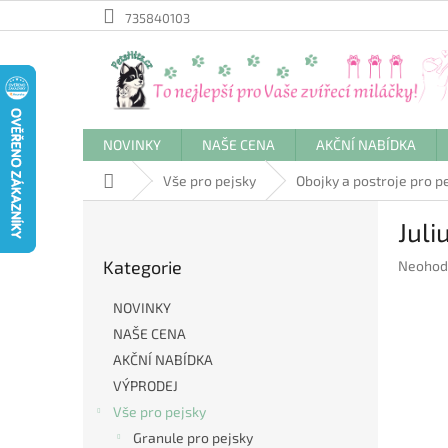
Přejít
735840103
na
obsah
NOVINKY
NAŠE CENA
AKČNÍ NABÍDKA
Domů
Vše pro pejsky
Obojky a postroje pro p
P
Juli
o
Přeskočit
s
Kategorie
Průměr
Neohod
kategorie
t
hodnoc
r
produkt
NOVINKY
a
je
NAŠE CENA
n
0,0
AKČNÍ NABÍDKA
z
n
5
í
VÝPRODEJ
hvězdič
p
Vše pro pejsky
a
Granule pro pejsky