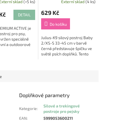
Externí sklad
(>5 ks)
Externí sklad
(4 ks)
629 Kč
Kč
DETAIL
Do košíku
REMIUM ACTIVE je
ostroj pro psy,
Julius-K9 silový postroj Baby
avržen speciálně
2/XS-S 33-45 cm v barvě
ovní a outdoorové
černá představuje špičku ve
Díky odolnému
světě psích doplňků. Tento
u materiálu a
postroj je navržen tak, aby
 ze síťoviny...
poskytoval maximum pohodlí
a bezpečnosti...
ce
Doplňkové parametry
Silové a trekingové
Kategorie
:
postroje pro pejsky
EAN
:
5999053600211