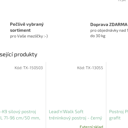
Pečlivě vybraný
Doprava ZDARMA
sortiment
pro objednávky nad 
do 30 kg
pro Vaše mazlíčky :-)
sející produkty
Kód:
TX-150503
Kód:
TX-13055
s-K9 silový postroj
Lead'n'Walk Soft
Postroj 
XL 71-96 cm/50 mm,
tréninkový postroj - černý
grafit
vený
Externí sklad