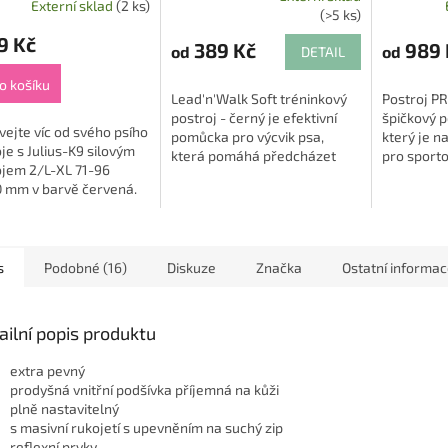
Externí sklad
(2 ks)
Průměrné
(>5 ks)
hodnocení
9 Kč
produktu
389 Kč
989 
od
od
DETAIL
je
5,0
o košíku
Lead'n'Walk Soft tréninkový
Postroj P
z
postroj - černý je efektivní
špičkový p
5
ejte víc od svého psího
pomůcka pro výcvik psa,
který je n
hvězdiček.
je s Julius-K9 silovým
která pomáhá předcházet
pro sport
ojem 2/L-XL 71-96
tahání během procházek a
aktivity. 
 mm v barvě červená.
usnadňuje jeho korigování s
nylonovém
ený s ohledem na
minimální...
polstrování
ní odolnost, tento
j se pyšní...
s
Podobné (16)
Diskuze
Značka
Ostatní informa
ailní popis produktu
extra pevný
prodyšná vnitřní podšívka příjemná na kůži
plně nastavitelný
s masivní rukojetí s upevněním na suchý zip
reflexní prvky