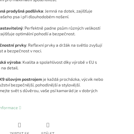
mná prodyšná podšívka
: Jemná na dotek, zajišťuje
vašeho psa i při dlouhodobém nošení.
astavitelný
: Perfektně padne psům různých velikostí
zajišťuje optimální pohodlí a bezpečnost.
čnostní prvky
: Reflexní prvky a držák na světlo zvyšují
st a bezpečnost v noci.
ská výroba
: Kvalita a spolehlivost díky výrobě v EU s
na detail.
-K9 silovým postrojem
je každá procházka, výcvik nebo
ství bezpečnější, pohodlnější a stylovější.
ejte svět s důvěrou, vaše psí kamarád je v dobrých
 informace
ZEPTAT SE
SDÍLET