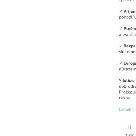
✓
Příje
pohodlí 
✓
Plně n
a tvarů, 
✓
Bezpe
viditelno
✓
Evrop
důrazem 
S
Julius
dobrodruž
Prozkoum
rukou.
Detailní
TISK