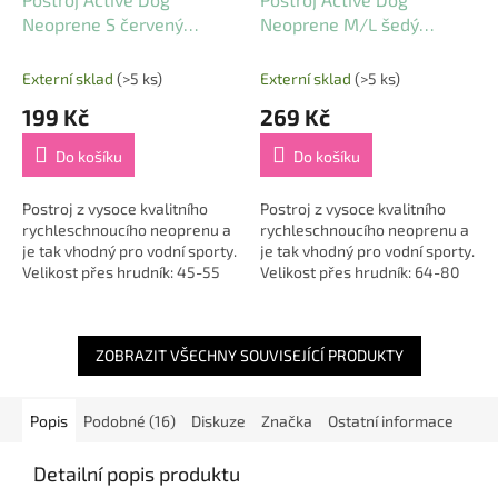
Neoprene S červený
Neoprene M/L šedý
1,5x45-55cm
2,5x64-80cm
Externí sklad
(>5 ks)
Externí sklad
(>5 ks)
199 Kč
269 Kč
Do košíku
Do košíku
Postroj z vysoce kvalitního
Postroj z vysoce kvalitního
rychleschnoucího neoprenu a
rychleschnoucího neoprenu a
je tak vhodný pro vodní sporty.
je tak vhodný pro vodní sporty.
Velikost přes hrudník: 45-55
Velikost přes hrudník: 64-80
cm, šířka popruhu 1,5 cm.
cm, šířka popruhu 2,5 cm.
ZOBRAZIT VŠECHNY SOUVISEJÍCÍ PRODUKTY
Popis
Podobné (16)
Diskuze
Značka
Ostatní informace
Detailní popis produktu