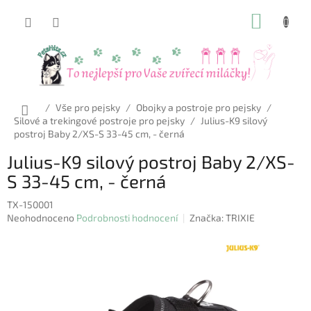
Přejít
NÁKUP
na
obsah
KOŠÍK
Domů
/
Vše pro pejsky
/
Obojky a postroje pro pejsky
/
Silové a trekingové postroje pro pejsky
/
Julius-K9 silový
postroj Baby 2/XS-S 33-45 cm, - černá
Julius-K9 silový postroj Baby 2/XS-
S 33-45 cm, - černá
TX-150001
Průměrné
Neohodnoceno
Podrobnosti hodnocení
Značka:
TRIXIE
hodnocení
produktu
je
0,0
z
5
hvězdiček.