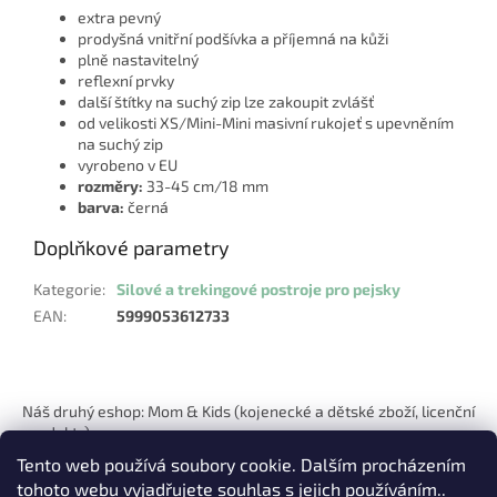
extra pevný
prodyšná vnitřní podšívka a příjemná na kůži
plně nastavitelný
reflexní prvky
další štítky na suchý zip lze zakoupit zvlášť
od velikosti XS/Mini-Mini masivní rukojeť s upevněním
na suchý zip
vyrobeno v EU
rozměry:
33-45 cm/18 mm
barva:
černá
Doplňkové parametry
Kategorie
:
Silové a trekingové postroje pro pejsky
EAN
:
5999053612733
Z
á
Náš druhý eshop: Mom & Kids (kojenecké a dětské zboží, licenční
p
produkty)
a
Tento web používá soubory cookie. Dalším procházením
t
tohoto webu vyjadřujete souhlas s jejich používáním..