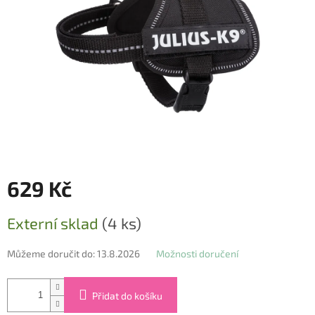
629 Kč
Měrná
Externí sklad
(4 ks)
cena:
Můžeme doručit do:
13.8.2026
Možnosti doručení
Přidat do košíku