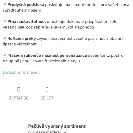
✓
Prodyšná podšívka
poskytuje maximální komfort pro vašeho psa
i při dlouhém nošení.
✓
Plná nastavitelnost
umožňuje dokonalé přizpůsobení tělu
vašeho psa, což zabraňuje jakémukoli nepohodlí.
✓
Reflexní prvky
zvyšují bezpečnost vašeho psa v noci nebo při
špatné viditelnosti.
✓
Masivní rukojeť a možnost personalizace
dávají tento postroj
na úplně jinou úroveň funkcionalit a stylu.
Detailní informace
ZEPTAT SE
SDÍLET
Pečlivě vybraný sortiment
pro Vaše mazlíčky :-)