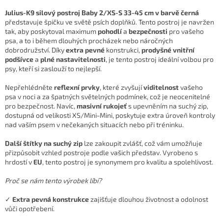
Julius-K9 silový postroj Baby 2/XS-S 33-45 cm v barvě černá
představuje špičku ve světě psích doplňků. Tento postroj je navržen
tak, aby poskytoval maximum
pohodlí
a
bezpečnosti
pro vašeho
psa, a to i během dlouhých procházek nebo náročných
dobrodružství. Díky
extra pevné
konstrukci,
prodyšné vnitřní
podšívce
a
plné nastavitelnosti
, je tento postroj ideální volbou pro
psy, kteří si zaslouží to nejlepší.
Nepřehlédněte
reflexní prvky
, které zvyšují
viditelnost
vašeho
psa v noci a za špatných světelných podmínek, což je neocenitelné
pro bezpečnost. Navíc,
masivní rukojeť
s upevněním na suchý zip,
dostupná od velikosti XS/Mini-Mini, poskytuje extra úroveň kontroly
nad vaším psem v nečekaných situacích nebo při tréninku.
Další štítky na suchý zip
lze zakoupit zvlášť, což vám umožňuje
přizpůsobit vzhled postroje podle vašich představ. Vyrobeno s
hrdostí v
EU
, tento postroj je synonymem pro kvalitu a spolehlivost.
Proč se nám tento výrobek líbí?
✓
Extra pevná konstrukce
zajišťuje dlouhou životnost a odolnost
vůči opotřebení.