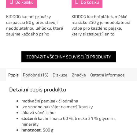
Do košíku
Do košíku
KIDDOG kachní proužky
KIDDOG kachní plátek, měkké
carpaccio 80 g představují
masíčko 250 g je neodolatelná
neodolatelnou lahůdku, která
volba pro každého pejska,
zaujme každého psího
který si zaslouží jen to
gurmána. Díky pečlivému
nejlepší. Tento pamlsek nabízí
výběru prémiových surovin a
nejen lákavou vůni a chuť, ale
absence obilovin a cukru...
je...
ZOBRAZIT VŠECHNY SOUVISEJÍCÍ PRODUKTY
Popis
Podobné (16)
Diskuze
Značka
Ostatní informace
Detailní popis produktu
motivační pamlsek či odměna
lze snadno nakrájet na menší kousky
lákavá vůně i chuť
složení:
kachní maso 60 %, treska 34 % glycerin,
minerály
hmotnost:
500 g