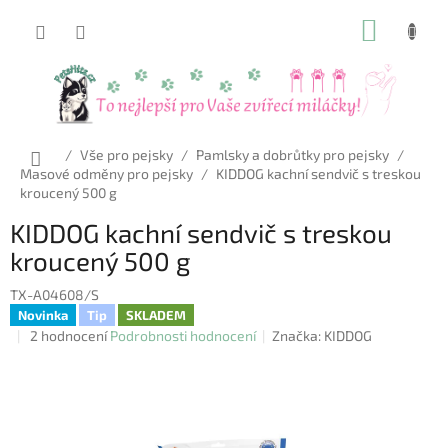
Přejít
NÁKUP
na
obsah
KOŠÍK
Domů
/
Vše pro pejsky
/
Pamlsky a dobrůtky pro pejsky
/
Masové odměny pro pejsky
/
KIDDOG kachní sendvič s treskou
kroucený 500 g
KIDDOG kachní sendvič s treskou
kroucený 500 g
TX-A04608/S
Novinka
Tip
SKLADEM
Průměrné
2 hodnocení
Podrobnosti hodnocení
Značka:
KIDDOG
hodnocení
produktu
je
5,0
z