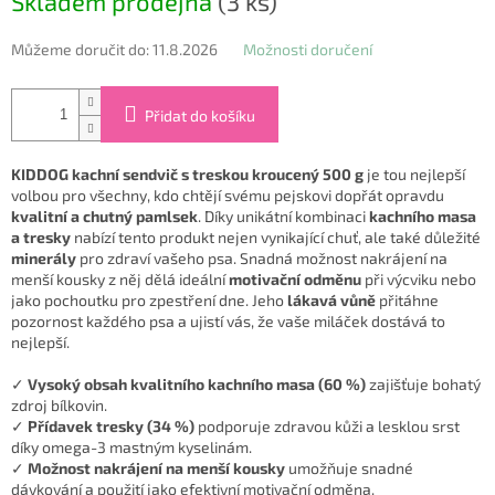
Skladem prodejna
(3 ks)
cena:
Můžeme doručit do:
11.8.2026
Možnosti doručení
Přidat do košíku
KIDDOG kachní sendvič s treskou kroucený 500 g
je tou nejlepší
volbou pro všechny, kdo chtějí svému pejskovi dopřát opravdu
kvalitní a chutný pamlsek
. Díky unikátní kombinaci
kachního masa
a tresky
nabízí tento produkt nejen vynikající chuť, ale také důležité
minerály
pro zdraví vašeho psa. Snadná možnost nakrájení na
menší kousky z něj dělá ideální
motivační odměnu
při výcviku nebo
jako pochoutku pro zpestření dne. Jeho
lákavá vůně
přitáhne
pozornost každého psa a ujistí vás, že vaše miláček dostává to
nejlepší.
✓
Vysoký obsah kvalitního kachního masa (60 %)
zajišťuje bohatý
zdroj bílkovin.
✓
Přídavek tresky (34 %)
podporuje zdravou kůži a lesklou srst
díky omega-3 mastným kyselinám.
✓
Možnost nakrájení na menší kousky
umožňuje snadné
dávkování a použití jako efektivní motivační odměna.