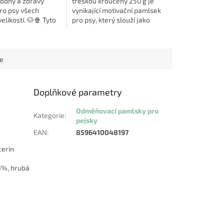
hodný a zdravý
treskou kroucený 250 g je
ro psy všech
vynikající motivační pamlsek
elikostí. 🐶🍿 Tyto
pro psy, který slouží jako
ýrové kousky jsou
odměna při tréninku nebo jen
y tradičními
tak pro radost. Tento pamlsek
mi tyčkami a...
je vytvořen...
ce
Doplňkové parametry
Odměňovací pamlsky pro
Kategorie
:
pejsky
EAN
:
8596410048197
cerin
3%, hrubá