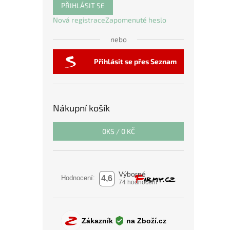
PŘIHLÁSIT SE
Nová registrace
Zapomenuté heslo
nebo
Přihlásit se přes Seznam
Nákupní košík
0
KS /
0 KČ