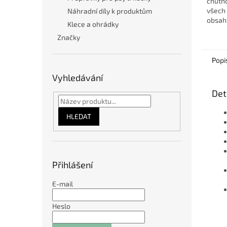
chutn
všech
Náhradní díly k produktům
obsahu
Klece a ohrádky
psy se
Značky
Neodo
smysly 
Popi
Vyhledávání
Det
HLEDAT
Přihlášení
E-mail
Heslo