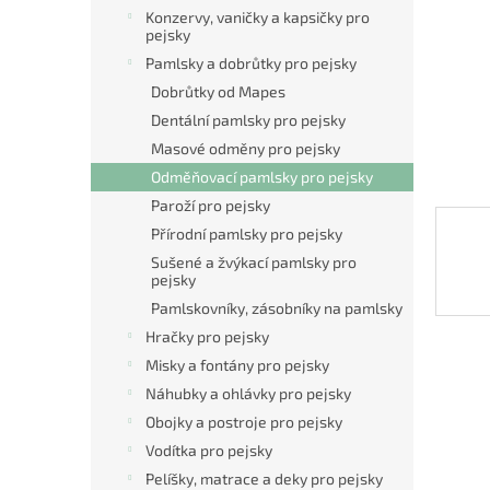
n
Konzervy, vaničky a kapsičky pro
e
pejsky
l
Pamlsky a dobrůtky pro pejsky
Dobrůtky od Mapes
Dentální pamlsky pro pejsky
Masové odměny pro pejsky
Odměňovací pamlsky pro pejsky
Paroží pro pejsky
Přírodní pamlsky pro pejsky
Sušené a žvýkací pamlsky pro
pejsky
Pamlskovníky, zásobníky na pamlsky
Hračky pro pejsky
Misky a fontány pro pejsky
Náhubky a ohlávky pro pejsky
Obojky a postroje pro pejsky
Vodítka pro pejsky
Pelíšky, matrace a deky pro pejsky