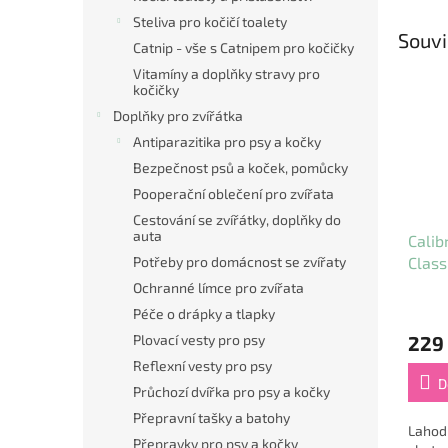
Steliva pro kočičí toalety
Souvi
Catnip - vše s Catnipem pro kočičky
Vitamíny a doplňky stravy pro
kočičky
Doplňky pro zvířátka
Antiparazitika pro psy a kočky
Bezpečnost psů a koček, pomůcky
Pooperační oblečení pro zvířata
Cestování se zvířátky, doplňky do
auta
Calib
Potřeby pro domácnost se zvířaty
Class
Ochranné límce pro zvířata
Péče o drápky a tlapky
Plovací vesty pro psy
229
Reflexní vesty pro psy
D
Průchozí dvířka pro psy a kočky
Přepravní tašky a batohy
Lahod
Přepravky pro psy a kočky