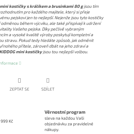
ini kostičky s králíkem a brusinkami 80 g
jsou tím
ozhodnutím pro každého majitele, který si přeje
ému pejskovi jen to nejlepší. Nejenže jsou tyto kostičky
í odměnou během výcviku, ale také přispívají k udržení
vitality Vašeho pejska. Díky pečlivě vybraným
ncím a vysoké kvalitě výroby poskytují kompletní a
u stravu. Pokud tedy hledáte způsob, jak odměnit
yřnohého přítele, zároveň dbát na jeho zdraví a
KIDDOG mini kostičky
jsou tou nejlepší volbou.
 informace
ZEPTAT SE
SDÍLET
Věrnostní program
sleva na každou Vaši
1999 Kč
objednávku za pravidelné
nákupy.