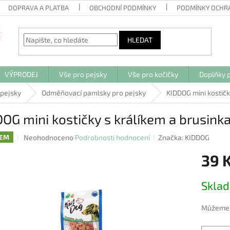
DOPRAVA A PLATBA
OBCHODNÍ PODMÍNKY
PODMÍNKY OCHR
HLEDAT
VÝPRODEJ
Vše pro pejsky
Vše pro kočičky
Doplňky p
 pejsky
Odměňovací pamlsky pro pejsky
KIDDOG mini kostičk
OG mini kostičky s králíkem a brusink
Průměrné
Neohodnoceno
Podrobnosti hodnocení
Značka:
KIDDOG
DEM
hodnocení
39 
produktu
je
0,0
Měrná
Skla
z
cena:
5
hvězdiček.
Můžeme d