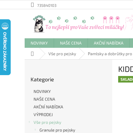
Přejít
735840103
na
obsah
NOVINKY
NAŠE CENA
AKČNÍ NABÍDKA
Domů
Vše pro pejsky
Pamlsky a dobrůtky pro
P
KIDD
o
Přeskočit
s
Kategorie
kategorie
SKLA
t
r
NOVINKY
a
NAŠE CENA
n
AKČNÍ NABÍDKA
n
í
VÝPRODEJ
p
Vše pro pejsky
a
Granule pro pejsky