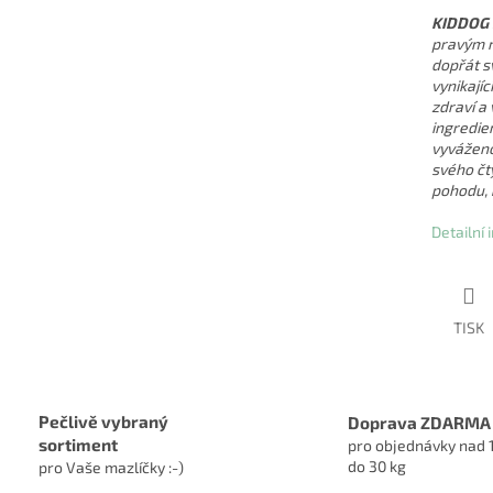
KIDDOG m
pravým r
dopřát sv
vynikajíc
zdraví a 
ingredie
vyváženo
svého čt
pohodu,
Detailní
TISK
Pečlivě vybraný
Doprava ZDARMA
sortiment
pro objednávky nad 
do 30 kg
pro Vaše mazlíčky :-)