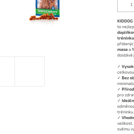
KIDDOG m
to nejle
doplňko
tréninku
přidanýc
masa
a
1
dostává j
✓
Vysoký
celkovou
✓
Bez ob
minimaliz
✓
Přírod
pro zdra
✓
Ideáln
odměnou,
tréninku.
✓
Vhodn
velikost,
svému vy