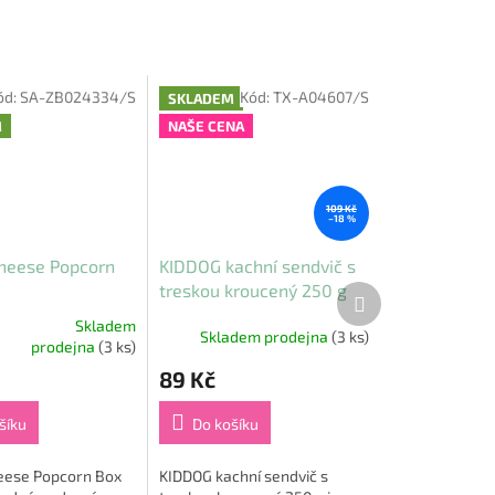
ód:
SA-ZB024334/S
Kód:
TX-A04607/S
SKLADEM
M
NAŠE CENA
109 Kč
–18 %
heese Popcorn
KIDDOG kachní sendvič s
treskou kroucený 250 g
Další
produkt
Skladem
Skladem prodejna
(3 ks)
prodejna
(3 ks)
89 Kč
šíku
Do košíku
eese Popcorn Box
KIDDOG kachní sendvič s