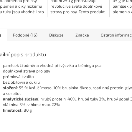
ou odměnou pro psy
balení 250 g představuje
45 g je la
 plemen a díky nízkému
revoluci ve světě doplňkové
pamlsek p
 tuku jsou vhodné i pro
stravy pro psy. Tento produkt
plemen a v
 sklony k nadváze.
kombinuje prémiovou kvalitu
křupavé s
latelné pamlsky potěší
s pečlivě vybranými
inspirován
i...
surovinami, jako...
himalájský
s
Podobné (16)
Diskuze
Značka
Ostatní informa
ailní popis produktu
pamlsek či odměna vhodná při výcviku a tréningu psa
doplňková strava pro psy
prémiová kvalita
bez obilovin a cukru
složení:
55 % králičí maso, 10% brusinka, škrob, rostlinný protein, gly
a sorbitol
analytické složení:
hrubý protein 40%, hrubé tuky 3%, hrubý popel 
vláknina 3%, vlhkost max. 22%
hmotnost:
80 g