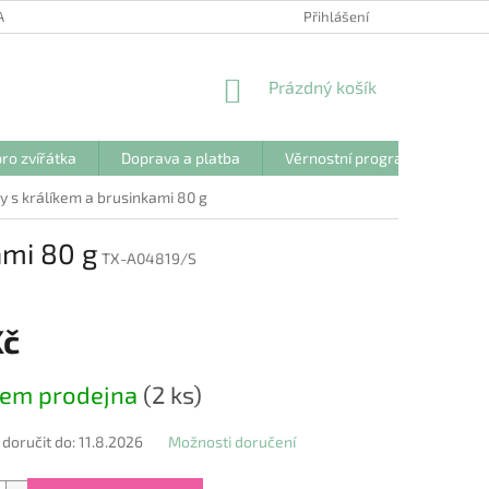
ANY OSOBNÍCH ÚDAJŮ
Přihlášení
NÁKUPNÍ
Prázdný košík
KOŠÍK
ro zvířátka
Doprava a platba
Věrnostní program
Kon
y s králíkem a brusinkami 80 g
ami 80 g
TX-A04819/S
Kč
dem prodejna
(2 ks)
oručit do:
11.8.2026
Možnosti doručení