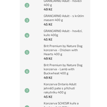
GRANCARNO Adult - hovězí
400 g
49 Kč
GRANCARNO Adult - s krůtím
masem 400 g
45 Kč
GRANCARNO Adult - hovězí,
kuře 400g
45 Kč
Brit Premium by Nature Dog
konzerva - Chicken with
Hearts 400 g
49 Kč
Brit Premium by Nature Dog
konzerva - Lamb with
Buckwheat 400 g
49 Kč
Konzerva Ontario Adult
jehněčí pate s příchutí
rakytníku 400 g
45 Kč
Konzerva SCHESIR kuře a