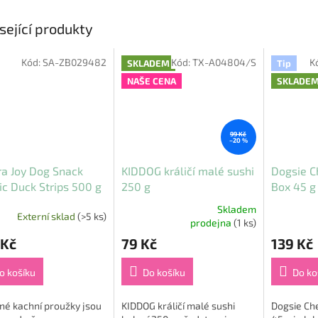
sející produkty
Kód:
SA-ZB029482
Kód:
TX-A04804/S
K
SKLADEM
Tip
NAŠE CENA
SKLADE
99 Kč
–20 %
ra Joy Dog Snack
KIDDOG králičí malé sushi
Dogsie C
ic Duck Strips 500 g
250 g
Box 45 g
Skladem
Externí sklad
(>5 ks)
Průměrné
Průměrné
prodejna
(1 ks)
hodnocení
hodnocení
 Kč
79 Kč
139 Kč
produktu
produktu
je
je
5,0
5,0
o košíku
Do košíku
Do ko
z
z
5
5
né kachní proužky jsou
KIDDOG králičí malé sushi
Dogsie Ch
hvězdiček.
hvězdiček.