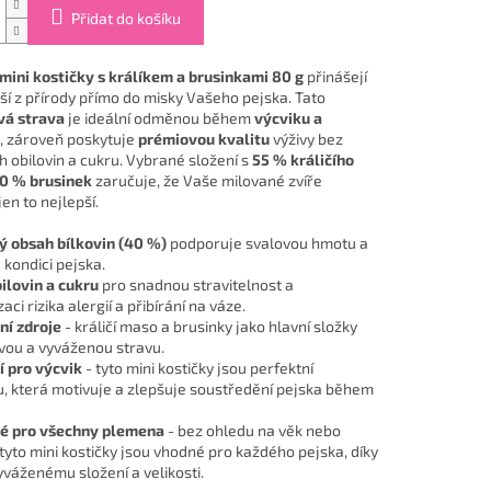
Přidat do košíku
ini kostičky s králíkem a brusinkami 80 g
přinášejí
pší z přírody přímo do misky Vašeho pejska. Tato
vá strava
je ideální odměnou během
výcviku a
, zároveň poskytuje
prémiovou kvalitu
výživy bez
h obilovin a cukru. Vybrané složení s
55 % králičího
0 % brusinek
zaručuje, že Vaše milované zvíře
en to nejlepší.
 obsah bílkovin (40 %)
podporuje svalovou hmotu a
 kondici pejska.
ilovin a cukru
pro snadnou stravitelnost a
aci rizika alergií a přibírání na váze.
ní zdroje
- králičí maso a brusinky jako hlavní složky
vou a vyváženou stravu.
í pro výcvik
- tyto mini kostičky jsou perfektní
 která motivuje a zlepšuje soustředění pejska během
é pro všechny plemena
- bez ohledu na věk nebo
 tyto mini kostičky jsou vhodné pro každého pejska, díky
váženému složení a velikosti.