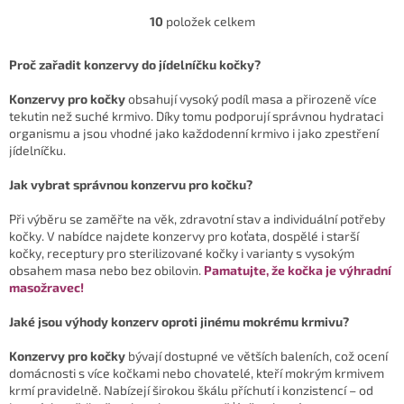
tedy čistých masožravců.
tedy čistých masožravců.
10
položek celkem
O
Prémiová řada Marp...
Prémiová řada Marp Pure...
v
l
Proč zařadit konzervy do jídelníčku kočky?
á
d
Konzervy pro kočky
obsahují vysoký podíl masa a přirozeně více
a
tekutin než suché krmivo. Díky tomu podporují správnou hydrataci
c
organismu a jsou vhodné jako každodenní krmivo i jako zpestření
í
jídelníčku.
p
r
Jak vybrat správnou konzervu pro kočku?
v
k
Při výběru se zaměřte na věk, zdravotní stav a individuální potřeby
y
kočky. V nabídce najdete konzervy pro koťata, dospělé i starší
v
kočky, receptury pro sterilizované kočky i varianty s vysokým
ý
obsahem masa nebo bez obilovin.
Pamatujte, že kočka je výhradní
p
masožravec!
i
s
Jaké jsou výhody konzerv oproti jinému mokrému krmivu?
u
Konzervy pro kočky
bývají dostupné ve větších baleních, což ocení
domácnosti s více kočkami nebo chovatelé, kteří mokrým krmivem
krmí pravidelně. Nabízejí širokou škálu příchutí i konzistencí – od