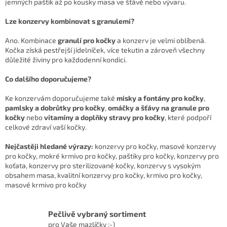
jemných paštik až po kousky masa ve šťávě nebo vývaru.
Lze konzervy kombinovat s granulemi?
Ano. Kombinace
granulí pro kočky
a konzerv je velmi oblíbená.
Kočka získá pestřejší jídelníček, více tekutin a zároveň všechny
důležité živiny pro každodenní kondici.
Co dalšího doporučujeme?
Ke konzervám doporučujeme také
misky a fontány pro kočky
,
pamlsky a dobrůtky pro kočky
,
omáčky a šťávy na granule pro
kočky
nebo
vitamíny a doplňky stravy pro kočky
, které podpoří
celkové zdraví vaší kočky.
Nejčastěji hledané výrazy:
konzervy pro kočky, masové konzervy
pro kočky, mokré krmivo pro kočky, paštiky pro kočky, konzervy pro
koťata, konzervy pro sterilizované kočky, konzervy s vysokým
obsahem masa, kvalitní konzervy pro kočky, krmivo pro kočky,
masové krmivo pro kočky
Pečlivě vybraný sortiment
pro Vaše mazlíčky :-)