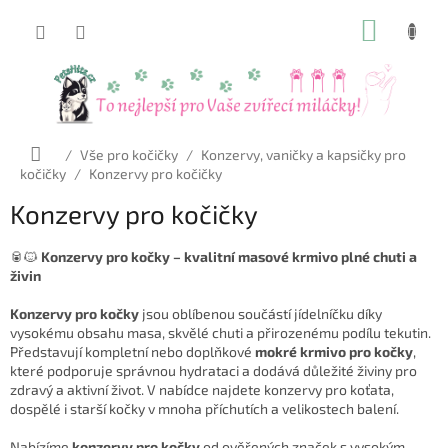
Přejít
NÁKUP
na
obsah
KOŠÍK
Domů
/
Vše pro kočičky
/
Konzervy, vaničky a kapsičky pro
kočičky
/
Konzervy pro kočičky
Konzervy pro kočičky
🥫🐱
Konzervy pro kočky – kvalitní masové krmivo plné chuti a
živin
Konzervy pro kočky
jsou oblíbenou součástí jídelníčku díky
vysokému obsahu masa, skvělé chuti a přirozenému podílu tekutin.
Představují kompletní nebo doplňkové
mokré krmivo pro kočky
,
které podporuje správnou hydrataci a dodává důležité živiny pro
zdravý a aktivní život. V nabídce najdete konzervy pro koťata,
dospělé i starší kočky v mnoha příchutích a velikostech balení.
Nabízíme
konzervy pro kočky
od ověřených značek s vysokým