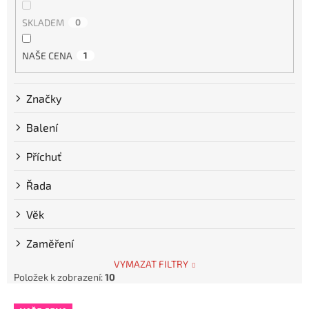
SKLADEM
0
NAŠE CENA
1
Značky
Balení
Příchuť
Řada
Věk
Zaměření
VYMAZAT FILTRY
Položek k zobrazení:
10
V