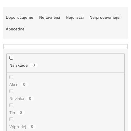
Ř
a
Doporučujeme
Nejlevnější
Nejdražší
Nejprodávanější
z
e
Abecedně
n
í
p
r
o
Na skladě
8
d
u
k
Akce
0
t
ů
Novinka
0
Tip
0
Výprodej
0