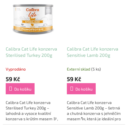
určené pro lidskou spotřebu.
kastrované kočky. Tato
To...
monoproteinová...
Calibra Cat Life konzerva
Calibra Cat Life konzerva
Sterilised Turkey 200g
Sensitive Lamb 200g
Vyprodáno
Externí sklad
(5 ks)
59 Kč
59 Kč
Do košíku
Do košíku
Calibra Cat Life konzerva
Calibra Cat Life konzerva
Sterilised Turkey 200g –
Sensitive Lamb 200g – šetrná
lahodná a vysoce kvalitní
a chutná konzerva s jehněčím
konzerva s krůtím masem 🦃,
masem 🐑, která je ideální pro
speciálně vyvinutá pro
dospělé kočky s citlivým