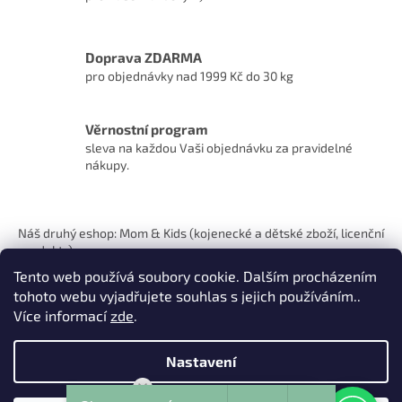
Doprava ZDARMA
pro objednávky nad 1999 Kč do 30 kg
Věrnostní program
sleva na každou Vaši objednávku za pravidelné
nákupy.
Z
á
Náš druhý eshop: Mom & Kids (kojenecké a dětské zboží, licenční
p
produkty)
a
Tento web používá soubory cookie. Dalším procházením
t
tohoto webu vyjadřujete souhlas s jejich používáním..
í
Více informací
zde
.
Nastavení
Vytvořil Shoptet