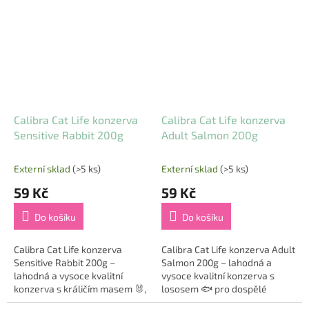
sterilizované a kastrované
zažíváním. Tato
kočky. Tato...
hypoalergenní...
Calibra Cat Life konzerva
Calibra Cat Life konzerva
Sensitive Rabbit 200g
Adult Salmon 200g
Externí sklad
(>5 ks)
Externí sklad
(>5 ks)
59 Kč
59 Kč
Do košíku
Do košíku
Calibra Cat Life konzerva
Calibra Cat Life konzerva Adult
Sensitive Rabbit 200g –
Salmon 200g – lahodná a
lahodná a vysoce kvalitní
vysoce kvalitní konzerva s
konzerva s králičím masem 🐰,
lososem 🐟 pro dospělé
která je ideální pro dospělé
kočky. Tato hypoalergenní