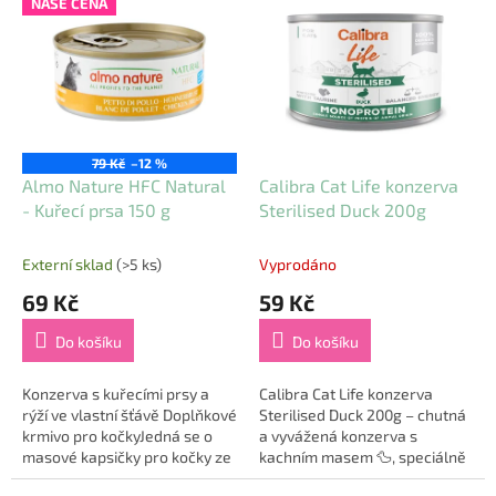
NAŠE CENA
ý
p
i
s
p
r
o
79 Kč
–12 %
d
Almo Nature HFC Natural
Calibra Cat Life konzerva
u
- Kuřecí prsa 150 g
Sterilised Duck 200g
k
t
Externí sklad
(>5 ks)
Vyprodáno
ů
69 Kč
59 Kč
Do košíku
Do košíku
Konzerva s kuřecími prsy a
Calibra Cat Life konzerva
rýží ve vlastní šťávě Doplňkové
Sterilised Duck 200g – chutná
krmivo pro kočkyJedná se o
a vyvážená konzerva s
masové kapsičky pro kočky ze
kachním masem 🦆, speciálně
100 % surovin v HFC kvalitě
vyvinutá pro sterilizované a