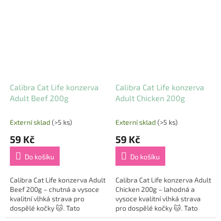
kočky, včetně těch s citlivým
receptura s jednodruhovým
zažíváním....
proteinem je ideální...
Calibra Cat Life konzerva
Calibra Cat Life konzerva
Adult Beef 200g
Adult Chicken 200g
Externí sklad
(>5 ks)
Externí sklad
(>5 ks)
59 Kč
59 Kč
Do košíku
Do košíku
Calibra Cat Life konzerva Adult
Calibra Cat Life konzerva Adult
Beef 200g – chutná a vysoce
Chicken 200g – lahodná a
kvalitní vlhká strava pro
vysoce kvalitní vlhká strava
dospělé kočky 🐱. Tato
pro dospělé kočky 🐱. Tato
kompletní bezobilninová a
kompletní bezobilninová a