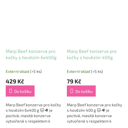
bezlepková receptura je
bezlepková receptura je
sestavena z...
sestavena z...
Marp Beef konzerva pro
Marp Beef konzerva pro
kočky s hovězím 6x400g
kočky s hovězím 400g
Externí sklad
(>5 ks)
Externí sklad
(>5 ks)
429 Kč
79 Kč
Do košíku
Do košíku
Marp Beef konzerva pro kočky
Marp Beef konzerva pro kočky
s hovězím 6x400 g 🐱🥩 je
s hovězím 400 g 🐱🥩 je
poctivá, masitá konzerva
poctivá, masitá konzerva
vytvořená s respektem k
vytvořená s respektem k
přirozeným potřebám koček –
přirozeným potřebám koček –