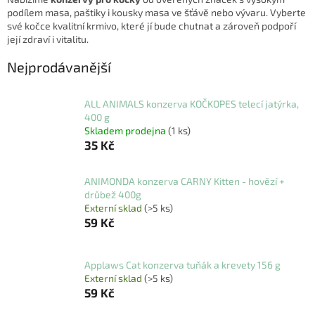
podílem masa, paštiky i kousky masa ve šťávě nebo vývaru. Vyberte
své kočce kvalitní krmivo, které jí bude chutnat a zároveň podpoří
její zdraví i vitalitu.
Nejprodávanější
ALL ANIMALS konzerva KOČKOPES telecí jatýrka,
400 g
Skladem prodejna
(1 ks)
35 Kč
ANIMONDA konzerva CARNY Kitten - hovězí +
drůbež 400g
Externí sklad
(>5 ks)
59 Kč
Applaws Cat konzerva tuňák a krevety 156 g
Externí sklad
(>5 ks)
59 Kč