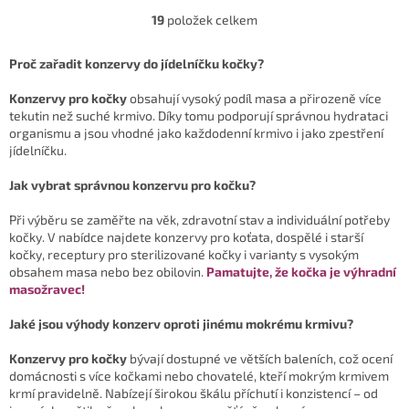
výrobek líbí? ✅ Kvalitní složení:
19
položek celkem
O
vaše...
v
l
Proč zařadit konzervy do jídelníčku kočky?
á
d
Konzervy pro kočky
obsahují vysoký podíl masa a přirozeně více
a
tekutin než suché krmivo. Díky tomu podporují správnou hydrataci
c
organismu a jsou vhodné jako každodenní krmivo i jako zpestření
í
jídelníčku.
p
r
Jak vybrat správnou konzervu pro kočku?
v
k
Při výběru se zaměřte na věk, zdravotní stav a individuální potřeby
y
kočky. V nabídce najdete konzervy pro koťata, dospělé i starší
v
kočky, receptury pro sterilizované kočky i varianty s vysokým
ý
obsahem masa nebo bez obilovin.
Pamatujte, že kočka je výhradní
p
masožravec!
i
s
Jaké jsou výhody konzerv oproti jinému mokrému krmivu?
u
Konzervy pro kočky
bývají dostupné ve větších baleních, což ocení
domácnosti s více kočkami nebo chovatelé, kteří mokrým krmivem
krmí pravidelně. Nabízejí širokou škálu příchutí i konzistencí – od