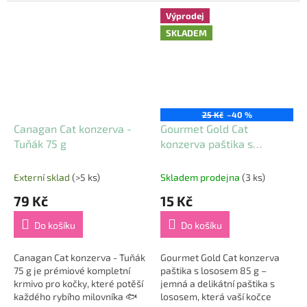
chutnou kombinaci kuřecího
nejvybíravější mlsouny 😻.
masa a sardinek 🐟. Základ
Tato lahodná konzerva je
Výprodej
tvoří čerstvá...
složená z čerstvých...
SKLADEM
25 Kč
–40 %
Canagan Cat konzerva -
Gourmet Gold Cat
Tuňák 75 g
konzerva paštika s
lososem 85 g
Externí sklad
(>5 ks)
Skladem prodejna
(3 ks)
79 Kč
15 Kč
Do košíku
Do košíku
Canagan Cat konzerva - Tuňák
Gourmet Gold Cat konzerva
75 g je prémiové kompletní
paštika s lososem 85 g –
krmivo pro kočky, které potěší
jemná a delikátní paštika s
každého rybího milovníka 🐟
lososem, která vaší kočce