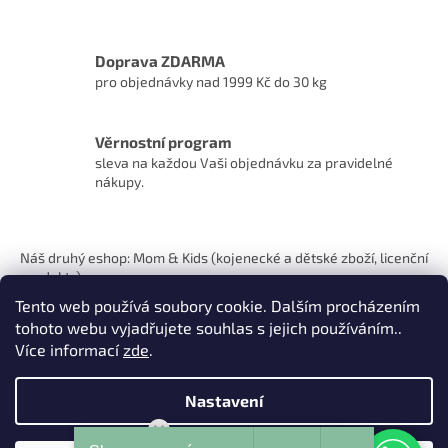
Doprava ZDARMA
pro objednávky nad 1999 Kč do 30 kg
Věrnostní program
sleva na každou Vaši objednávku za pravidelné
nákupy.
Z
á
Náš druhý eshop: Mom & Kids (kojenecké a dětské zboží, licenční
p
produkty)
a
Tento web používá soubory cookie. Dalším procházením
t
tohoto webu vyjadřujete souhlas s jejich používáním..
í
Více informací
zde
.
Nastavení
Vytvořil Shoptet