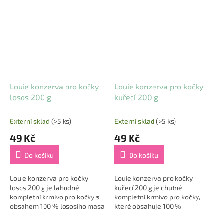
🍖. Díky obohacení o taurin
pevné složce 🐾. Díky svému
podporuje zdraví srdce...
složení je nejen...
Louie konzerva pro kočky
Louie konzerva pro kočky
losos 200 g
kuřecí 200 g
Externí sklad
(>5 ks)
Externí sklad
(>5 ks)
49 Kč
49 Kč
Do košíku
Do košíku
Louie konzerva pro kočky
Louie konzerva pro kočky
losos 200 g je lahodné
kuřecí 200 g je chutné
kompletní krmivo pro kočky s
kompletní krmivo pro kočky,
obsahem 100 % lososího masa
které obsahuje 100 %
v pevné složce 🐟. Losos je
kuřecího masa v pevné složce