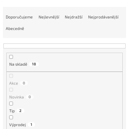
Ř
a
Doporučujeme
Nejlevnější
Nejdražší
Nejprodávanější
z
e
Abecedně
n
í
p
r
o
Na skladě
18
d
u
k
Akce
0
t
ů
Novinka
0
Tip
2
Výprodej
1