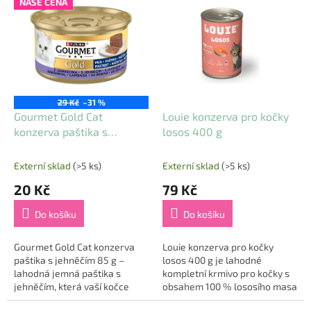
NAŠE CENA
ý
p
i
s
p
r
o
29 Kč
–31 %
d
Gourmet Gold Cat
Louie konzerva pro kočky
u
konzerva paštika s
losos 400 g
k
jehněčím 85 g
t
Externí sklad
(>5 ks)
Externí sklad
(>5 ks)
ů
20 Kč
79 Kč
Do košíku
Do košíku
Gourmet Gold Cat konzerva
Louie konzerva pro kočky
paštika s jehněčím 85 g –
losos 400 g je lahodné
lahodná jemná paštika s
kompletní krmivo pro kočky s
jehněčím, která vaší kočce
obsahem 100 % lososího masa
poskytne prvotřídní chuťový
v pevné složce 🐟. Losos je