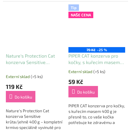
😺. Obsahuje maso z tuňáka
poskytne nezapomenutelný
(61 %) a vývar z tuňáka (35 %)
chuťový zážitek 🐱🐟. Tato
Tip
– ryby...
pečlivě připravená...
NAŠE CENA
79 Kč
–25 %
Nature's Protection Cat
PIPER CAT konzerva pro
konzerva Sensitive
kočky, s kuřecím masem
krůta/jehně 400 g
400 g
Externí sklad
(>5 ks)
Průměrné
Externí sklad
(>5 ks)
hodnocení
59 Kč
produktu
119 Kč
je
Do košíku
5,0
Do košíku
z
5
PIPER CAT konzerva pro kočky,
Nature's Protection Cat
hvězdiček.
s kuřecím masem 400 g je
konzerva Sensitive
přesně to, co vaše kočka
krůta/jehně 400 g – kompletní
potřebuje ke zdravému a
krmivo speciálně vyvinuté pro
spokojenému životu! Proč se