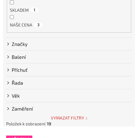
SKLADEM
1
NAŠE CENA
3
Značky
Balení
Příchuť
Řada
Věk
Zaměření
VYMAZAT FILTRY
Položek k zobrazení:
19
V