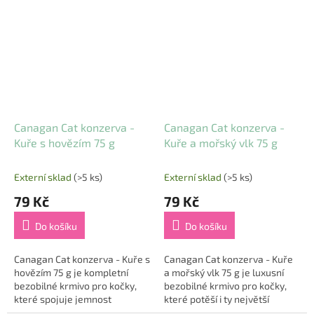
krab (5 %) 🐱🍗🦀. Díky šetrné
🐱🍗🦆. Tato lahodná
přípravě...
receptura je...
Canagan Cat konzerva -
Canagan Cat konzerva -
Kuře s hovězím 75 g
Kuře a mořský vlk 75 g
Externí sklad
(>5 ks)
Externí sklad
(>5 ks)
79 Kč
79 Kč
Do košíku
Do košíku
Canagan Cat konzerva - Kuře s
Canagan Cat konzerva - Kuře
hovězím 75 g je kompletní
a mořský vlk 75 g je luxusní
bezobilné krmivo pro kočky,
bezobilné krmivo pro kočky,
které spojuje jemnost
které potěší i ty největší
kuřecích prsou bez kůže s
gurmány 🐾. Kombinuje