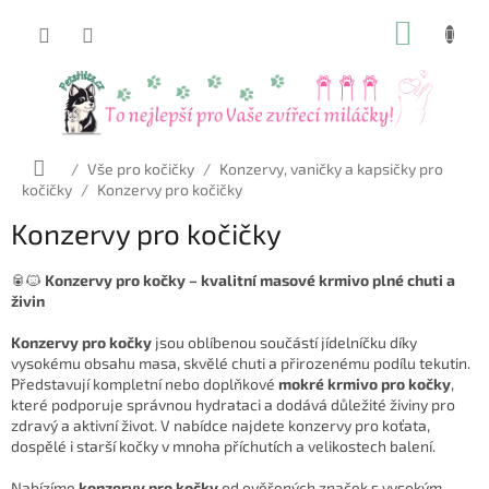
Přejít
NÁKUP
na
obsah
KOŠÍK
Domů
/
Vše pro kočičky
/
Konzervy, vaničky a kapsičky pro
kočičky
/
Konzervy pro kočičky
Konzervy pro kočičky
🥫🐱
Konzervy pro kočky – kvalitní masové krmivo plné chuti a
živin
Konzervy pro kočky
jsou oblíbenou součástí jídelníčku díky
vysokému obsahu masa, skvělé chuti a přirozenému podílu tekutin.
Představují kompletní nebo doplňkové
mokré krmivo pro kočky
,
které podporuje správnou hydrataci a dodává důležité živiny pro
zdravý a aktivní život. V nabídce najdete konzervy pro koťata,
dospělé i starší kočky v mnoha příchutích a velikostech balení.
Nabízíme
konzervy pro kočky
od ověřených značek s vysokým