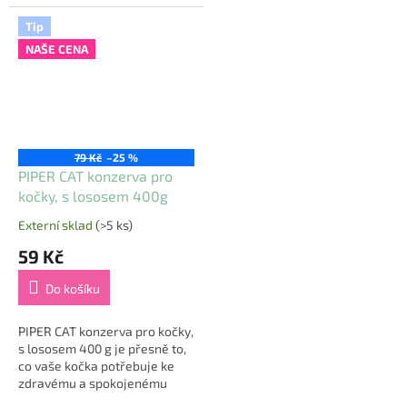
dospělé kočky s citlivým
nám tento výrobek líbí? ✅
trávením, které potřebují
Kvalitní složení:...
Tip
lehce stravitelné a...
NAŠE CENA
79 Kč
–25 %
PIPER CAT konzerva pro
kočky, s lososem 400g
Externí sklad
(>5 ks)
Průměrné
hodnocení
59 Kč
produktu
je
Do košíku
5,0
z
5
PIPER CAT konzerva pro kočky,
hvězdiček.
s lososem 400 g je přesně to,
co vaše kočka potřebuje ke
zdravému a spokojenému
životu! Proč se nám tento