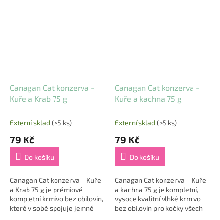
ceněný pro svůj vysoký obsah
🐔. Kuřecí maso je lehce
omega-3 mastných...
stravitelné, bohaté na...
Canagan Cat konzerva -
Canagan Cat konzerva -
Kuře a Krab 75 g
Kuře a kachna 75 g
Externí sklad
(>5 ks)
Externí sklad
(>5 ks)
79 Kč
79 Kč
Do košíku
Do košíku
Canagan Cat konzerva – Kuře
Canagan Cat konzerva – Kuře
a Krab 75 g je prémiové
a kachna 75 g je kompletní,
kompletní krmivo bez obilovin,
vysoce kvalitní vlhké krmivo
které v sobě spojuje jemné
bez obilovin pro kočky všech
kuřecí maso (58 %) a lahodný
plemen a věkových kategorií