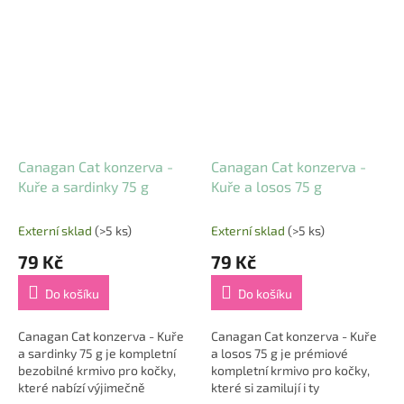
plnou chutí šťavnatého
šťavnatá kuřecí prsa bez kůže
hovězího masa 🐄🐔. Vše...
(až 58 %) s...
Canagan Cat konzerva -
Canagan Cat konzerva -
Kuře a sardinky 75 g
Kuře a losos 75 g
Externí sklad
(>5 ks)
Externí sklad
(>5 ks)
79 Kč
79 Kč
Do košíku
Do košíku
Canagan Cat konzerva - Kuře
Canagan Cat konzerva - Kuře
a sardinky 75 g je kompletní
a losos 75 g je prémiové
bezobilné krmivo pro kočky,
kompletní krmivo pro kočky,
které nabízí výjimečně
které si zamilují i ty