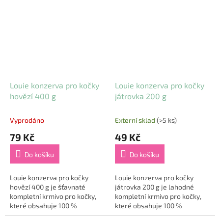
🐔. Kuřecí maso je lehce
pevné složce 🐾. Díky svému
stravitelné, bohaté na...
složení je nejen...
Louie konzerva pro kočky
Louie konzerva pro kočky
hovězí 400 g
játrovka 200 g
Vyprodáno
Externí sklad
(>5 ks)
79 Kč
49 Kč
Do košíku
Do košíku
Louie konzerva pro kočky
Louie konzerva pro kočky
hovězí 400 g je šťavnaté
játrovka 200 g je lahodné
kompletní krmivo pro kočky,
kompletní krmivo pro kočky,
které obsahuje 100 %
které obsahuje 100 %
hovězího masa v pevné složce
hovězích a vepřových jater v