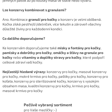
jemných paštik až po kousky masa ve šťávě nebo vývaru.
Lze konzervy kombinovat s granulemi?
Ano. Kombinace
granulí pro kočky
a konzerv je velmi oblíbená.
Kočka získá pestřejší jídelníček, více tekutin a zároveň všechny
důležité živiny pro každodenní kondici.
Co dalšího doporučujeme?
Ke konzervám doporučujeme také
misky a fontány pro kočky
,
pamlsky a dobrůtky pro kočky
,
omáčky a šťávy na granule pro
kočky
nebo
vitamíny a doplňky stravy pro kočky
, které podpoří
celkové zdraví vaší kočky.
Nejčastěji hledané výrazy:
konzervy pro kočky, masové konzervy
pro kočky, mokré krmivo pro kočky, paštiky pro kočky, konzervy pro
koťata, konzervy pro sterilizované kočky, konzervy s vysokým
obsahem masa, kvalitní konzervy pro kočky, krmivo pro kočky,
masové krmivo pro kočky
Pečlivě vybraný sortiment
pro Vaše mazlíčky :-)