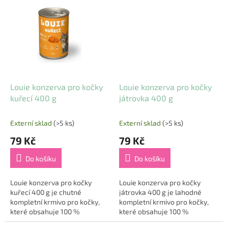
zážitek 🐱🥩. Tato pečlivě
ceněný pro svůj vysoký obsah
připravená receptura...
omega-3 mastných...
Louie konzerva pro kočky
Louie konzerva pro kočky
kuřecí 400 g
játrovka 400 g
Externí sklad
(>5 ks)
Externí sklad
(>5 ks)
79 Kč
79 Kč
Do košíku
Do košíku
Louie konzerva pro kočky
Louie konzerva pro kočky
kuřecí 400 g je chutné
játrovka 400 g je lahodné
kompletní krmivo pro kočky,
kompletní krmivo pro kočky,
které obsahuje 100 %
které obsahuje 100 %
kuřecího masa v pevné složce
hovězích a vepřových jater v