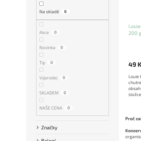
Na skladě
6
Louie
Akce
0
200 
Novinka
0
Tip
0
49 
Louie 
Výprodej
0
chutné
obsah
SKLADEM
0
složce
stravi
NAŠE CENA
0
Proč za
Značky
Konzer
organis
Balení