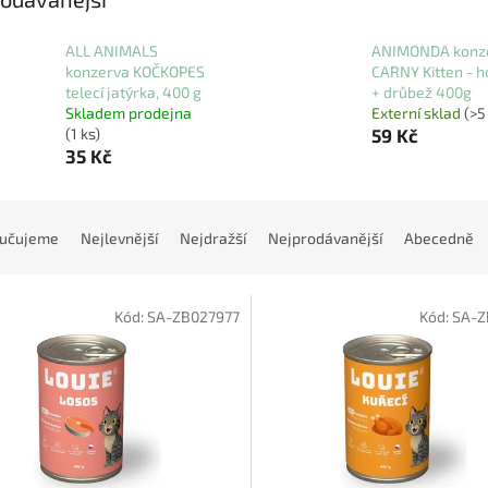
ALL ANIMALS
ANIMONDA konz
konzerva KOČKOPES
CARNY Kitten - h
telecí jatýrka, 400 g
+ drůbež 400g
Skladem prodejna
Externí sklad
(>5
(1 ks)
59 Kč
35 Kč
učujeme
Nejlevnější
Nejdražší
Nejprodávanější
Abecedně
Kód:
SA-ZB027977
Kód:
SA-Z