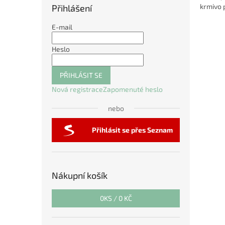
krmivo 
Přihlášení
E-mail
Heslo
PŘIHLÁSIT SE
Nová registrace
Zapomenuté heslo
nebo
Přihlásit se přes Seznam
Nákupní košík
0
KS /
0 KČ