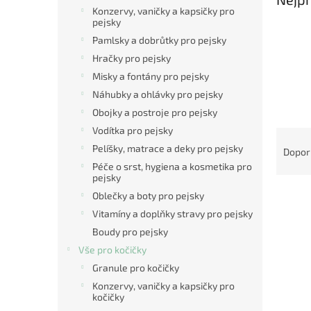
n
Konzervy, vaničky a kapsičky pro
e
pejsky
l
Pamlsky a dobrůtky pro pejsky
Hračky pro pejsky
Misky a fontány pro pejsky
Náhubky a ohlávky pro pejsky
Obojky a postroje pro pejsky
Vodítka pro pejsky
Ř
a
Pelíšky, matrace a deky pro pejsky
Dopor
z
Péče o srst, hygiena a kosmetika pro
pejsky
e
V
n
Oblečky a boty pro pejsky
ý
í
Vitamíny a doplňky stravy pro pejsky
p
p
Boudy pro pejsky
i
r
Vše pro kočičky
s
o
Granule pro kočičky
p
d
r
u
Konzervy, vaničky a kapsičky pro
kočičky
o
k