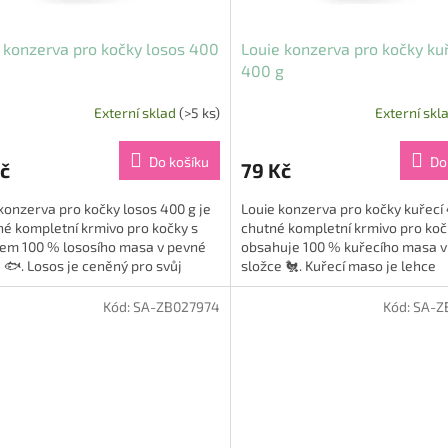
 konzerva pro kočky losos 400
Louie konzerva pro kočky ku
400 g
Externí sklad
(>5 ks)
Externí skl
Do košíku
Do
č
79 Kč
konzerva pro kočky losos 400 g je
Louie konzerva pro kočky kuřecí 
é kompletní krmivo pro kočky s
chutné kompletní krmivo pro koč
em 100 % lososího masa v pevné
obsahuje 100 % kuřecího masa v
 🐟. Losos je ceněný pro svůj
složce 🐔. Kuřecí maso je lehce
ý obsah omega-3 mastných...
stravitelné, bohaté na...
Kód:
SA-ZB027974
Kód:
SA-Z