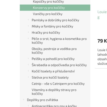
Kapsičky pro kočičky
d
t
u
ů
Konzervy pro kočičky
Louie
k
Vaničky pro kočičky
g
t
Pamlsky a dobrůtky pro kočičky
ů
Misky a fontány pro kočičky
Hračky pro kočičky
Péče o srst, hygiena a kosmetika pro
79 K
kočičky
Obojky, postroje a vodítka pro
Louie 
kočičky
lahodn
Pelíšky a pohodlí pro kočičky
obsah
složce
Škrabadla a odpočívadla pro kočičky
vysok
Kočičí toalety a příslušenství
Steliva pro kočičí toalety
Catnip - vše s Catnipem pro kočičky
Vitamíny a doplňky stravy pro
kočičky
Doplňky pro zvířátka
Antiparazitika pro psy a kočky