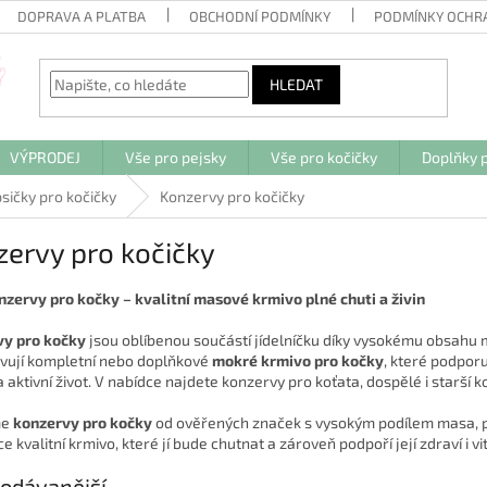
DOPRAVA A PLATBA
OBCHODNÍ PODMÍNKY
PODMÍNKY OCHR
HLEDAT
VÝPRODEJ
Vše pro pejsky
Vše pro kočičky
Doplňky p
sičky pro kočičky
Konzervy pro kočičky
ervy pro kočičky
nzervy pro kočky – kvalitní masové krmivo plné chuti a živin
vy pro kočky
jsou oblíbenou součástí jídelníčku díky vysokému obsahu m
vují kompletní nebo doplňkové
mokré krmivo pro kočky
, které podpor
 aktivní život. V nabídce najdete konzervy pro koťata, dospělé i starší 
me
konzervy pro kočky
od ověřených značek s vysokým podílem masa, pa
e kvalitní krmivo, které jí bude chutnat a zároveň podpoří její zdraví i vit
odávanější