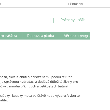
ANY OSOBNÍCH ÚDAJŮ
Přihlášení
NÁKUPNÍ
Prázdný košík
KOŠÍK
ro zvířátka
Doprava a platba
Věrnostní program
Kon
asa, skvělé chuti a přirozenému podílu tekutin.
uje správnou hydrataci a dodává důležité živiny pro
kočky v mnoha příchutích a velikostech balení.
štiky i kousky masa ve šťávě nebo vývaru. Vyberte
alitu.