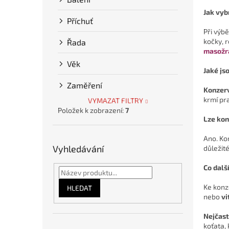
Jak vyb
Příchuť
Při výbě
kočky, 
Řada
masožr
Věk
Jaké js
Zaměření
Konzer
krmí pr
VYMAZAT FILTRY
Položek k zobrazení:
7
Lze kon
Ano. K
Vyhledávání
důležité
Co dalš
Ke kon
HLEDAT
nebo
vi
Nejčast
koťata,