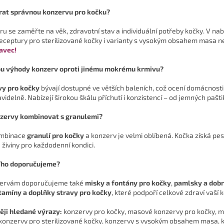
c
rat správnou konzervu pro kočku?
í
p
ru se zaměřte na věk, zdravotní stav a individuální potřeby kočky. V nab
r
receptury pro sterilizované kočky i varianty s vysokým obsahem masa n
v
avec!
k
y
ou výhody konzerv oproti jinému mokrému krmivu?
v
ý
vy pro kočky
bývají dostupné ve větších baleních, což ocení domácnost
p
avidelně. Nabízejí širokou škálu příchutí i konzistencí – od jemných paš
i
s
zervy kombinovat s granulemi?
u
ombinace
granulí pro kočky
a konzerv je velmi oblíbená. Kočka získá pest
 živiny pro každodenní kondici.
ího doporučujeme?
zervám doporučujeme také
misky a fontány pro kočky
,
pamlsky a dobr
tamíny a doplňky stravy pro kočky
, které podpoří celkové zdraví vaší 
ěji hledané výrazy:
konzervy pro kočky, masové konzervy pro kočky, mo
 konzervy pro sterilizované kočky, konzervy s vysokým obsahem masa, k