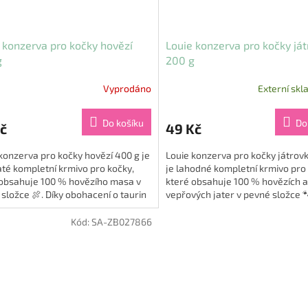
 konzerva pro kočky hovězí
Louie konzerva pro kočky já
g
200 g
Vyprodáno
Externí skl
Do košíku
Do
č
49 Kč
konzerva pro kočky hovězí 400 g je
Louie konzerva pro kočky játrov
té kompletní krmivo pro kočky,
je lahodné kompletní krmivo pro
 obsahuje 100 % hovězího masa v
které obsahuje 100 % hovězích a
složce 🍖. Díky obohacení o taurin
vepřových jater v pevné složce 
uje zdraví srdce...
svému složení je nejen...
Kód:
SA-ZB027866