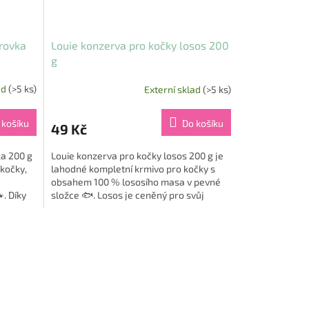
trovka
Louie konzerva pro kočky losos 200
g
ad
(>5 ks)
Externí sklad
(>5 ks)
 košíku
Do košíku
49 Kč
ka 200 g
Louie konzerva pro kočky losos 200 g je
 kočky,
lahodné kompletní krmivo pro kočky s
obsahem 100 % lososího masa v pevné
. Díky
složce 🐟. Losos je ceněný pro svůj
vysoký obsah omega-3 mastných...