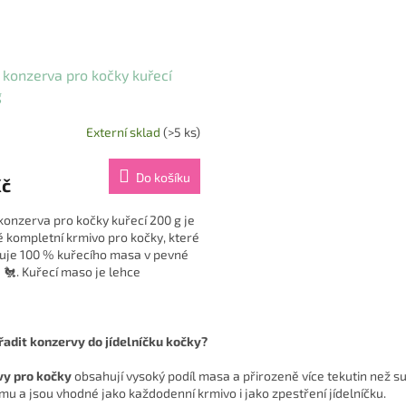
 konzerva pro kočky kuřecí
g
Externí sklad
(>5 ks)
Do košíku
Kč
konzerva pro kočky kuřecí 200 g je
 kompletní krmivo pro kočky, které
uje 100 % kuřecího masa v pevné
 🐔. Kuřecí maso je lehce
telné, bohaté na...
O
v
řadit konzervy do jídelníčku kočky?
l
á
vy pro kočky
obsahují vysoký podíl masa a přirozeně více tekutin než s
d
mu a jsou vhodné jako každodenní krmivo i jako zpestření jídelníčku.
a