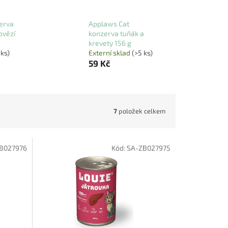
erva
Applaws Cat
ovězí
konzerva tuňák a
krevety 156 g
 ks)
Externí sklad
(>5 ks)
59 Kč
7
položek celkem
B027976
Kód:
SA-ZB027975