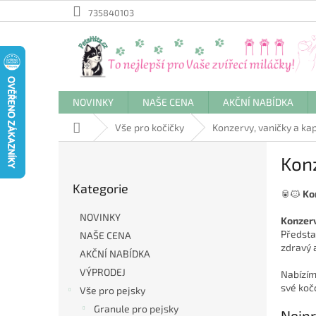
Přejít
735840103
na
obsah
NOVINKY
NAŠE CENA
AKČNÍ NABÍDKA
Domů
Vše pro kočičky
Konzervy, vaničky a kap
P
Konz
o
Přeskočit
s
Kategorie
kategorie
t
🥫🐱
Ko
r
NOVINKY
Konzer
a
Předsta
NAŠE CENA
n
zdravý a
AKČNÍ NABÍDKA
n
í
VÝPRODEJ
Nabízí
p
své kočc
Vše pro pejsky
a
Granule pro pejsky
Nejpr