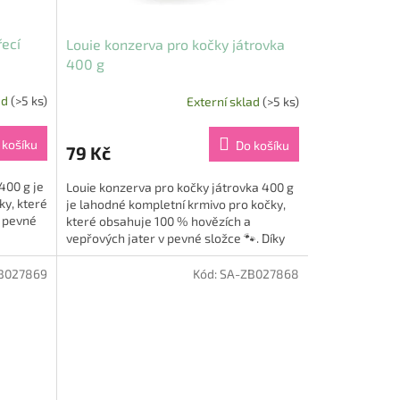
řecí
Louie konzerva pro kočky játrovka
400 g
ad
(>5 ks)
Externí sklad
(>5 ks)
 košíku
Do košíku
79 Kč
400 g je
Louie konzerva pro kočky játrovka 400 g
ky, které
je lahodné kompletní krmivo pro kočky,
 pevné
které obsahuje 100 % hovězích a
vepřových jater v pevné složce 🐾. Díky
svému složení je nejen...
B027869
Kód:
SA-ZB027868