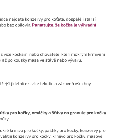
ídce najdete konzervy pro koťata, dospělé i starší
ebo bez obilovin.
Pamatujte, že kočka je výhradní
i s více kočkami nebo chovatelé, kteří mokrým krmivem
tik až po kousky masa ve šťávě nebo vývaru.
řejší jídelníček, více tekutin a zároveň všechny
ůtky pro kočky
,
omáčky a šťávy na granule pro kočky
kočky.
kré krmivo pro kočky, paštiky pro kočky, konzervy pro
valitní konzervy pro kočky, krmivo pro kočky, masové