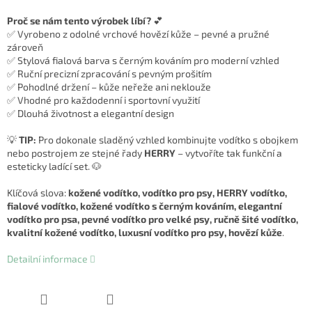
Proč se nám tento výrobek líbí?
💕
✅ Vyrobeno z odolné vrchové hovězí kůže – pevné a pružné
zároveň
✅ Stylová fialová barva s černým kováním pro moderní vzhled
✅ Ruční precizní zpracování s pevným prošitím
✅ Pohodlné držení – kůže neřeže ani neklouže
✅ Vhodné pro každodenní i sportovní využití
✅ Dlouhá životnost a elegantní design
💡
TIP:
Pro dokonale sladěný vzhled kombinujte vodítko s obojkem
nebo postrojem ze stejné řady
HERRY
– vytvoříte tak funkční a
esteticky ladící set. 🐶
Klíčová slova:
kožené vodítko, vodítko pro psy, HERRY vodítko,
fialové vodítko, kožené vodítko s černým kováním, elegantní
vodítko pro psa, pevné vodítko pro velké psy, ručně šité vodítko,
kvalitní kožené vodítko, luxusní vodítko pro psy, hovězí kůže
.
Detailní informace