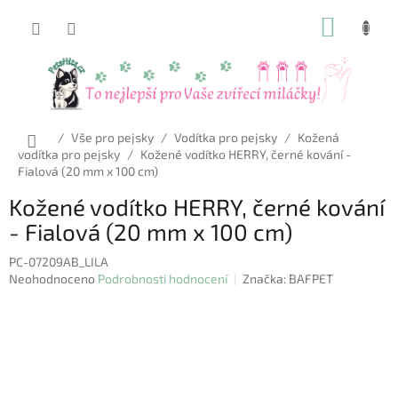
Přejít
NÁKUP
na
obsah
KOŠÍK
Domů
/
Vše pro pejsky
/
Vodítka pro pejsky
/
Kožená
vodítka pro pejsky
/
Kožené vodítko HERRY, černé kování -
Fialová (20 mm x 100 cm)
Kožené vodítko HERRY, černé kování
- Fialová (20 mm x 100 cm)
PC-07209AB_LILA
Průměrné
Neohodnoceno
Podrobnosti hodnocení
Značka:
BAFPET
hodnocení
produktu
je
0,0
z
5
hvězdiček.