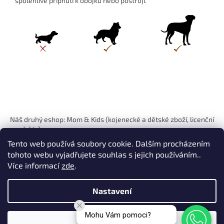
spolehlivé připnutí k obojku nebo postroji.
Z
á
Náš druhý eshop: Mom & Kids (kojenecké a dětské zboží, licenční
p
produkty)
a
Tento web používá soubory cookie. Dalším procházením
t
tohoto webu vyjadřujete souhlas s jejich používáním..
í
Více informací
zde
.
Nastavení
Vytvořil Shoptet
Mohu Vám pomoci?
Souhlasím
Copyright 2026
Pets Hits
. Všechna práva vyhrazena.