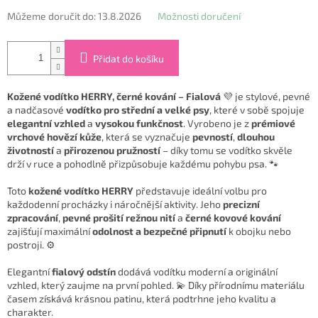
Můžeme doručit do:
13.8.2026
Možnosti doručení
Přidat do košíku
Kožené vodítko HERRY, černé kování – Fialová
💜 je stylové, pevné
a nadčasové
vodítko pro střední a velké psy
, které v sobě spojuje
elegantní vzhled
a
vysokou funkčnost
. Vyrobeno je z
prémiové
vrchové hovězí kůže
, která se vyznačuje
pevností
,
dlouhou
životností
a
přirozenou pružností
– díky tomu se vodítko skvěle
drží v ruce a pohodlně přizpůsobuje každému pohybu psa. 🐾
Toto
kožené vodítko HERRY
představuje ideální volbu pro
každodenní procházky i náročnější aktivity. Jeho
precizní
zpracování
,
pevné prošití režnou nití
a
černé kovové kování
zajišťují maximální
odolnost a bezpečné připnutí
k obojku nebo
postroji. ⚙️
Elegantní
fialový odstín
dodává vodítku moderní a originální
vzhled, který zaujme na první pohled. 💫 Díky přírodnímu materiálu
časem získává krásnou patinu, která podtrhne jeho kvalitu a
charakter.