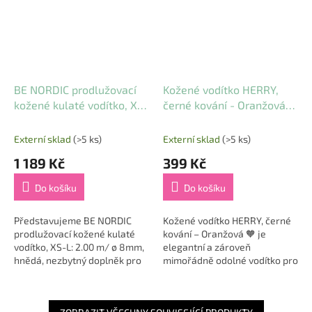
BE NORDIC prodlužovací
Kožené vodítko HERRY,
kožené kulaté vodítko, XS-
černé kování - Oranžová
L: 2.00 m/ ø 8mm, hnědá
(20 mm x 100 cm)
Externí sklad
(>5 ks)
Externí sklad
(>5 ks)
1 189 Kč
399 Kč
Do košíku
Do košíku
Představujeme BE NORDIC
Kožené vodítko HERRY, černé
prodlužovací kožené kulaté
kování – Oranžová 🧡 je
vodítko, XS-L: 2.00 m/ ø 8mm,
elegantní a zároveň
hnědá, nezbytný doplněk pro
mimořádně odolné vodítko pro
každého milovníka psů, který
střední a velké psy, které
hledá spojení mezi stylem a
vyniká kvalitou, stylem a
funkčností....
funkčností. Vyrobené z...