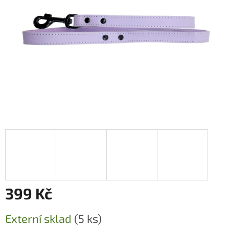
399 Kč
Měrná
Externí sklad
(5 ks)
cena: