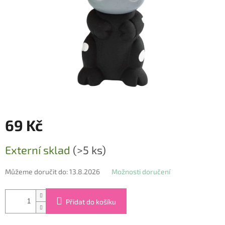
69 Kč
Měrná
Externí sklad
(>5 ks)
cena:
Můžeme doručit do:
13.8.2026
Možnosti doručení
Přidat do košíku