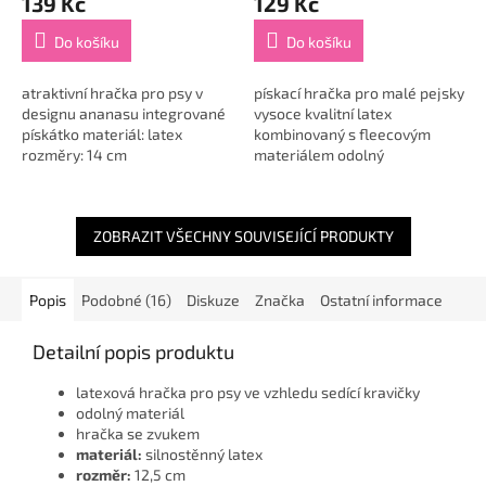
139 Kč
129 Kč
Do košíku
Do košíku
atraktivní hračka pro psy v
pískací hračka pro malé pejsky
designu ananasu integrované
vysoce kvalitní latex
pískátko materiál: latex
kombinovaný s fleecovým
rozměry: 14 cm
materiálem odolný
silnostěnný latex drdol na
hlavičce má polyesterovou
výplň materiál: latex /...
ZOBRAZIT VŠECHNY SOUVISEJÍCÍ PRODUKTY
Popis
Podobné (16)
Diskuze
Značka
Ostatní informace
Detailní popis produktu
latexová hračka pro psy ve vzhledu sedící kravičky
odolný materiál
hračka se zvukem
materiál:
silnostěnný latex
rozměr:
12,5 cm