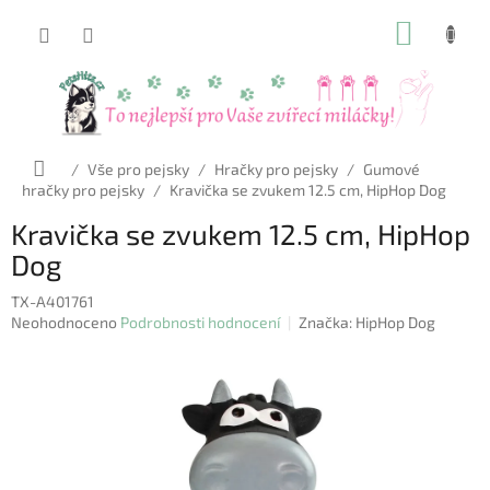
Přejít
NÁKUP
na
obsah
KOŠÍK
Domů
/
Vše pro pejsky
/
Hračky pro pejsky
/
Gumové
hračky pro pejsky
/
Kravička se zvukem 12.5 cm, HipHop Dog
Kravička se zvukem 12.5 cm, HipHop
Dog
TX-A401761
Průměrné
Neohodnoceno
Podrobnosti hodnocení
Značka:
HipHop Dog
hodnocení
produktu
je
0,0
z
5
hvězdiček.