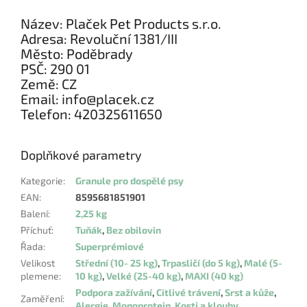
Název: Plaček Pet Products s.r.o.
Adresa: Revoluční 1381/III
Město: Poděbrady
PSČ: 290 01
Země: CZ
Email: info@placek.cz
Telefon: 420325611650
Doplňkové parametry
Kategorie
:
Granule pro dospělé psy
EAN
:
8595681851901
Balení
:
2,25 kg
Příchuť
:
Tuňák
,
Bez obilovin
Řada
:
Superprémiové
Velikost
Střední (10- 25 kg)
,
Trpasličí (do 5 kg)
,
Malé (5-
plemene
:
10 kg)
,
Velké (25-40 kg)
,
MAXI (40 kg)
Podpora zažívání
,
Citlivé trávení
,
Srst a kůže
,
Zaměření
:
Alergie
,
Monoprotein
,
Kosti a klouby