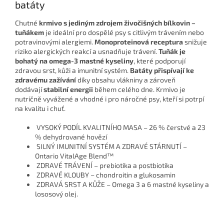
batáty
Chutné
krmivo s jediným zdrojem živočišných bílkovin –
tuňákem
je ideální pro dospělé psy s citlivým trávením nebo
potravinovými alergiemi.
Monoproteinová receptura
snižuje
riziko alergických reakcí a usnadňuje trávení.
Tuňák je
bohatý na omega-3 mastné kyseliny
, které podporují
zdravou srst, kůži a imunitní systém.
Batáty přispívají ke
zdravému zažívání
díky obsahu vlákniny a zároveň
dodávají
stabilní energii
během celého dne. Krmivo je
nutričně vyvážené a vhodné i pro náročné psy, kteří si potrpí
na kvalitu i chuť.
VYSOKÝ PODÍL KVALITNÍHO MASA – 26 % čerstvé a 23
% dehydrované hovězí
SILNÝ IMUNITNÍ SYSTÉM A ZDRAVÉ STÁRNUTÍ –
Ontario VitalAge Blend™
ZDRAVÉ TRÁVENÍ – prebiotika a postbiotika
ZDRAVÉ KLOUBY – chondroitin a glukosamin
ZDRAVÁ SRST A KŮŽE – Omega 3 a 6 mastné kyseliny a
lososový olej.