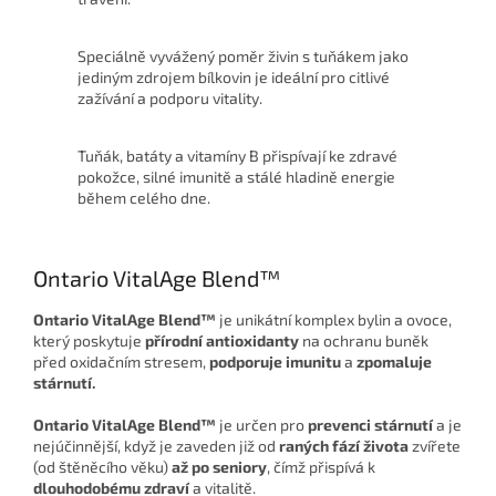
Speciálně vyvážený poměr živin s tuňákem jako
jediným zdrojem bílkovin je ideální pro citlivé
zažívání a podporu vitality.
Tuňák, batáty a vitamíny B přispívají ke zdravé
pokožce, silné imunitě a stálé hladině energie
během celého dne.
Ontario VitalAge Blend™
Ontario VitalAge Blend™
je unikátní komplex bylin a ovoce,
který poskytuje
přírodní antioxidanty
na ochranu buněk
před oxidačním stresem,
podporuje imunitu
a
zpomaluje
stárnutí.
Ontario
VitalAge
Blend
™
je určen pro
prevenci stárnutí
a je
nejúčinnější, když je zaveden již od
raných fází života
zvířete
(od štěněcího věku)
až po seniory
, čímž přispívá k
dlouhodobému zdraví
a vitalitě.