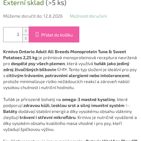
Externí sklad
(>5 ks)
cena:
Můžeme doručit do:
12.8.2026
Možnosti doručení
Přidat do košíku
Krmivo Ontario Adult All Breeds Monoprotein Tuna & Sweet
Potatoes 2,25 kg
je prémiová monoproteinová receptura navržená
pro
dospělé psy všech plemen
, která využívá
tuňák jako jediný
zdroj živočišných bílkovin
🐶🐟. Tento typ složení je ideální pro psy
s
citlivým trávením, potravními alergiemi nebo intolerancemi
,
protože minimalizuje riziko nežádoucích reakcí a zároveň nabízí
vysokou chutnost i nutriční hodnotu.
Tuňák je přirozeně bohatý na
omega-3 mastné kyseliny
, které
podporují
zdravou kůži, lesklou srst a silný imunitní systém
✨.
Batáty
dodávají stabilní energii a díky vysokému obsahu vlákniny
zlepšují
trávení i střevní mikroflóru
. Krmivo je nutričně vyvážené a
díky vysokém obsahu kvalitního masa vhodné i pro psy, kteří
vyžadují špičkovou výživu.