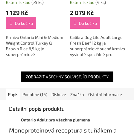
kg
Externí sklad
(>5 ks)
Externí sklad
(4 ks)
1 129 Kč
2 079 Kč
Do košíku
Do košíku
Krmivo Ontario Mini & Medium
Calibra Dog Life Adult Large
Weight Control Turkey &
Fresh Beef 12 kg je
Brown Rice 6,5 kg je
superprémiové suché krmivo
superprémiové
vyvinuté speciálně pro
krmivo vytvořené na míru
dospělé psy velkých plemen
dospělým psům malých a
nad 30 kg 🐕. Obsahuje čerstvé
středních plemen, kteří...
hovězí maso v...
ZOBRAZIT VŠECHNY SOUVISEJÍCÍ PRODUKTY
Popis
Podobné (16)
Diskuze
Značka
Ostatní informace
Detailní popis produktu
Ontario Adult pro všechna plemena
Monoproteinová receptura s tuňákem a