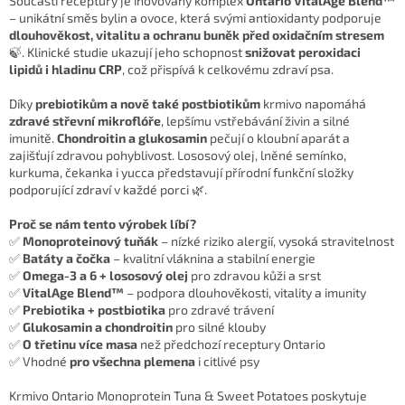
Součástí receptury je inovovaný komplex
Ontario VitalAge Blend™
– unikátní směs bylin a ovoce, která svými antioxidanty podporuje
dlouhověkost, vitalitu a ochranu buněk před oxidačním stresem
🍃. Klinické studie ukazují jeho schopnost
snižovat peroxidaci
lipidů i hladinu CRP
, což přispívá k celkovému zdraví psa.
Díky
prebiotikům a nově také postbiotikům
krmivo napomáhá
zdravé střevní mikroflóře
, lepšímu vstřebávání živin a silné
imunitě.
Chondroitin a glukosamin
pečují o kloubní aparát a
zajišťují zdravou pohyblivost. Lososový olej, lněné semínko,
kurkuma, čekanka i yucca představují přírodní funkční složky
podporující zdraví v každé porci 🌿.
Proč se nám tento výrobek líbí?
✅
Monoproteinový tuňák
– nízké riziko alergií, vysoká stravitelnost
✅
Batáty a čočka
– kvalitní vláknina a stabilní energie
✅
Omega-3 a 6 + lososový olej
pro zdravou kůži a srst
✅
VitalAge Blend™
– podpora dlouhověkosti, vitality a imunity
✅
Prebiotika + postbiotika
pro zdravé trávení
✅
Glukosamin a chondroitin
pro silné klouby
✅
O třetinu více masa
než předchozí receptury Ontario
✅ Vhodné
pro všechna plemena
i citlivé psy
Krmivo Ontario Monoprotein Tuna & Sweet Potatoes poskytuje