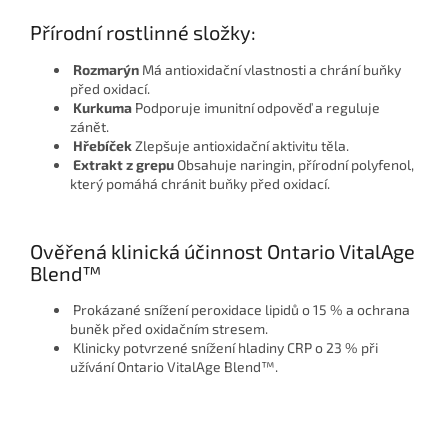
Přírodní rostlinné složky:
Rozmarýn
Má antioxidační vlastnosti a chrání buňky
před oxidací.
Kurkuma
Podporuje imunitní odpověď a reguluje
zánět.
Hřebíček
Zlepšuje antioxidační aktivitu těla.
Extrakt z grepu
Obsahuje naringin, přírodní polyfenol,
který pomáhá chránit buňky před oxidací.
Ověřená klinická účinnost Ontario VitalAge
Blend™
Prokázané snížení peroxidace lipidů o 15 % a ochrana
buněk před oxidačním stresem.
Klinicky potvrzené snížení hladiny CRP o 23 % při
užívání Ontario VitalAge Blend™.