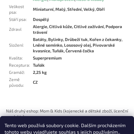
Velikost
Miniaturní, Malý, Střední, Velký, Obří
psa
:
Stáří psa
:
Dospělý
Alergie, Citlivá kůže, Citlivé zažívání, Podpora
Zdraví
:
trávení
Batáty, Bylinky, Drůbeží tuk, Kořen z čekanky,
Složení
:
Lněné semínko, Lososový olej, Pivovarské
kvasnice, Tuňák, Červená čočka
Kvalita
:
Superpremium
Receptura
:
Tuňák
Gramáž
:
2,25 kg
Země
CZ
původu
:
Z
á
Náš druhý eshop: Mom & Kids (kojenecké a dětské zboží, licenční
p
produkty)
a
Tento web používá soubory cookie. Dalším procházením
t
tohoto webu vyjadřujete souhlas s jejich používáním..