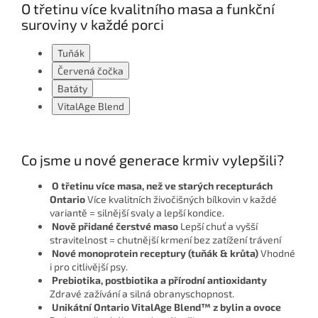
O třetinu více kvalitního masa
a funkční
suroviny v každé porci
Tuňák
Červená čočka
Batáty
VitalAge Blend
Co jsme u nové generace krmiv vylepšili?
O třetinu více masa, než ve starých recepturách
Ontario
Více kvalitních živočišných bílkovin v každé
variantě = silnější svaly a lepší kondice.
Nově přidané čerstvé maso
Lepší chuť a vyšší
stravitelnost = chutnější krmení bez zatížení trávení
Nové monoprotein receptury (tuňák & krůta)
Vhodné
i pro citlivější psy.
Prebiotika, postbiotika a přírodní antioxidanty
Zdravé zažívání a silná obranyschopnost.
Unikátní Ontario VitalAge Blend™ z bylin a ovoce