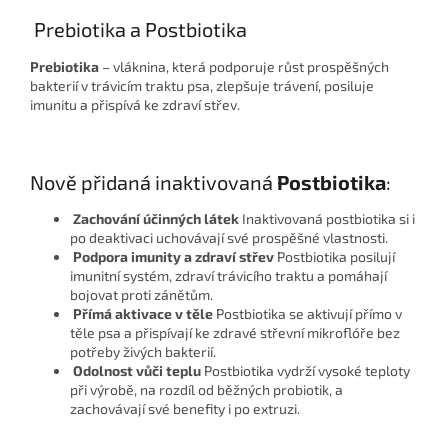
Prebiotika a Postbiotika
Prebiotika
– vláknina, která podporuje růst prospěšných
bakterií v trávicím traktu psa, zlepšuje trávení, posiluje
imunitu a přispívá ke zdraví střev.
Nově přidaná inaktivovaná
Postbiotika
:
Zachování účinných látek
Inaktivovaná postbiotika si i
po deaktivaci uchovávají své prospěšné vlastnosti.
Podpora imunity a zdraví střev
Postbiotika posilují
imunitní systém, zdraví trávicího traktu a pomáhají
bojovat proti zánětům.
Přímá aktivace v těle
Postbiotika se aktivují přímo v
těle psa a přispívají ke zdravé střevní mikroflóře bez
potřeby živých bakterií.
Odolnost vůči teplu
Postbiotika vydrží vysoké teploty
při výrobě, na rozdíl od běžných probiotik, a
zachovávají své benefity i po extruzi.