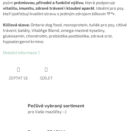
psům
prémiovou, přírodní a funkční výživu
, která podporuje
vitalitu, imunitu, zdravé trávení i kloubní aparát
. Ideální pro psy,
kteří potřebují kvalitní stravu s jediným zdrojem bílkovin 💚🐾.
Klíčová slova:
Ontario dog food, monoprotein, tuňák pro psy, citlivé
trávení, batáty, VitalAge Blend, omega mastné kyseliny,
glukosamin, chondroitin, prebiotika postbiotika, zdravá srst,
hypoalergenní krmivo.
Detailní informace
ZEPTAT SE
SDÍLET
Pečlivě vybraný sortiment
pro Vaše mazlíčky :-)