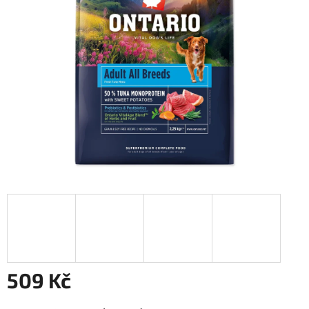
5
hvězdiček.
509 Kč
Měrná