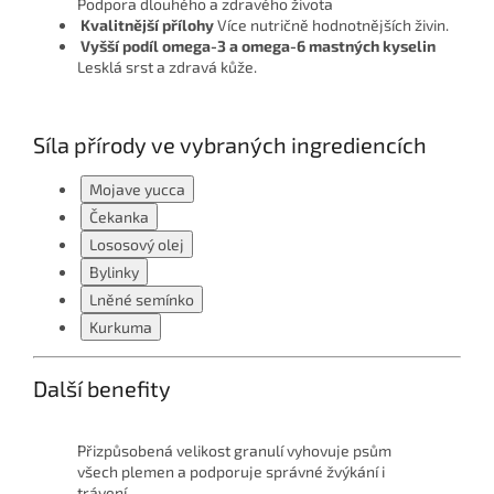
Podpora dlouhého a zdravého života
Kvalitnější přílohy
Více nutričně hodnotnějších živin.
Vyšší podíl omega-3 a omega-6 mastných kyselin
Lesklá srst a zdravá kůže.
Síla přírody ve vybraných ingrediencích
Mojave yucca
Čekanka
Lososový olej
Bylinky
Lněné semínko
Kurkuma
Další benefity
Přizpůsobená velikost granulí vyhovuje psům
všech plemen a podporuje správné žvýkání i
trávení.