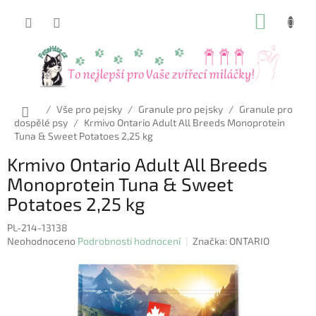
Přejít
NÁKUP
na
obsah
KOŠÍK
Domů
/
Vše pro pejsky
/
Granule pro pejsky
/
Granule pro
dospělé psy
/
Krmivo Ontario Adult All Breeds Monoprotein
Tuna & Sweet Potatoes 2,25 kg
Krmivo Ontario Adult All Breeds
Monoprotein Tuna & Sweet
Potatoes 2,25 kg
PL-214-13138
Průměrné
Neohodnoceno
Podrobnosti hodnocení
Značka:
ONTARIO
hodnocení
produktu
je
0,0
z