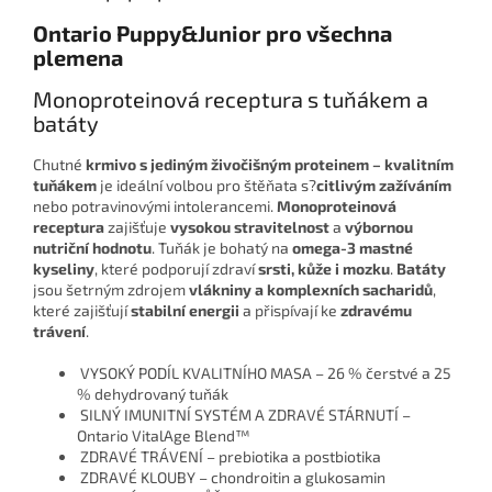
Ontario Puppy&Junior pro všechna
plemena
Monoproteinová receptura s tuňákem a
batáty
Chutné
krmivo s jediným živočišným proteinem – kvalitním
tuňákem
je ideální volbou pro štěňata s?
citlivým zažíváním
nebo potravinovými intolerancemi.
Monoproteinová
receptura
zajišťuje
vysokou stravitelnost
a
výbornou
nutriční hodnotu
. Tuňák je bohatý na
omega-3 mastné
kyseliny
, které podporují zdraví
srsti, kůže i mozku
.
Batáty
jsou šetrným zdrojem
vlákniny a komplexních sacharidů
,
které zajišťují
stabilní energii
a přispívají ke
zdravému
trávení
.
VYSOKÝ PODÍL KVALITNÍHO MASA – 26 % čerstvé a 25
% dehydrovaný tuňák
SILNÝ IMUNITNÍ SYSTÉM A ZDRAVÉ STÁRNUTÍ –
Ontario VitalAge Blend™
ZDRAVÉ TRÁVENÍ – prebiotika a postbiotika
ZDRAVÉ KLOUBY – chondroitin a glukosamin