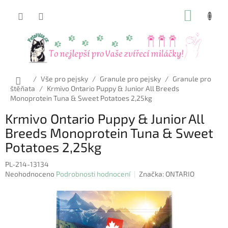
Přejít
NÁKUP
na
obsah
KOŠÍK
Domů
/
Vše pro pejsky
/
Granule pro pejsky
/
Granule pro
štěňata
/
Krmivo Ontario Puppy & Junior All Breeds
Monoprotein Tuna & Sweet Potatoes 2,25kg
Krmivo Ontario Puppy & Junior All
Breeds Monoprotein Tuna & Sweet
Potatoes 2,25kg
PL-214-13134
Průměrné
Neohodnoceno
Podrobnosti hodnocení
Značka:
ONTARIO
hodnocení
produktu
je
0,0
z