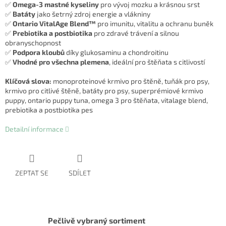
✅
Omega-3 mastné kyseliny
pro vývoj mozku a krásnou srst
✅
Batáty
jako šetrný zdroj energie a vlákniny
✅
Ontario VitalAge Blend™
pro imunitu, vitalitu a ochranu buněk
✅
Prebiotika a postbiotika
pro zdravé trávení a silnou
obranyschopnost
✅
Podpora kloubů
díky glukosaminu a chondroitinu
✅
Vhodné pro všechna plemena
, ideální pro štěňata s citlivostí
Klíčová slova:
monoproteinové krmivo pro štěně, tuňák pro psy,
krmivo pro citlivé štěně, batáty pro psy, superprémiové krmivo
puppy, ontario puppy tuna, omega 3 pro štěňata, vitalage blend,
prebiotika a postbiotika pes
Detailní informace
ZEPTAT SE
SDÍLET
Pečlivě vybraný sortiment