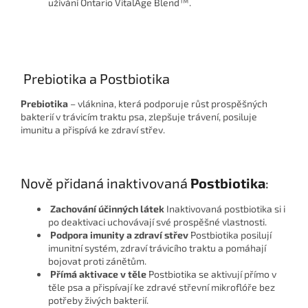
užívání Ontario VitalAge Blend™.
Prebiotika a Postbiotika
Prebiotika
– vláknina, která podporuje růst prospěšných
bakterií v trávicím traktu psa, zlepšuje trávení, posiluje
imunitu a přispívá ke zdraví střev.
Nově přidaná inaktivovaná
Postbiotika
:
Zachování účinných látek
Inaktivovaná postbiotika si i
po deaktivaci uchovávají své prospěšné vlastnosti.
Podpora imunity a zdraví střev
Postbiotika posilují
imunitní systém, zdraví trávicího traktu a pomáhají
bojovat proti zánětům.
Přímá aktivace v těle
Postbiotika se aktivují přímo v
těle psa a přispívají ke zdravé střevní mikroflóře bez
potřeby živých bakterií.