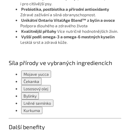
i pro citlivější psy.
Prebiotika, postbiotika a přírodní antioxidanty
Zdravé zažívání a silná obranyschopnost.
Unikátní Ontario VitalAge Blend™ z bylin a ovoce
Podpora dlouhého a zdravého života
Kvalitnější přílohy
Více nutričně hodnotnějších živin.
Vyšší podíl omega-3 a omega-6 mastných kyselin
Lesklá srst a zdravá kůže.
Síla přírody ve vybraných ingrediencích
Mojave yucca
Čekanka
Lososový olej
Bylinky
Lněné semínko
Kurkuma
Další benefity