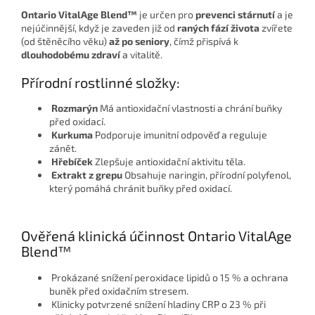
Ontario
VitalAge
Blend
™
je určen pro
prevenci stárnutí
a je
nejúčinnější, když je zaveden již od
raných fází života
zvířete
(od štěněcího věku)
až po seniory
, čímž přispívá k
dlouhodobému zdraví
a vitalitě.
Přírodní rostlinné složky:
Rozmarýn
Má antioxidační vlastnosti a chrání buňky
před oxidací.
Kurkuma
Podporuje imunitní odpověď a reguluje
zánět.
Hřebíček
Zlepšuje antioxidační aktivitu těla.
Extrakt z grepu
Obsahuje naringin, přírodní polyfenol,
který pomáhá chránit buňky před oxidací.
Ověřená klinická účinnost Ontario VitalAge
Blend™
Prokázané snížení peroxidace lipidů o 15 % a ochrana
buněk před oxidačním stresem.
Klinicky potvrzené snížení hladiny CRP o 23 % při