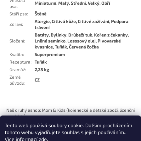
Velikost
Miniaturní, Malý, Střední, Velký, Obří
psa
:
Stáří psa
:
Štěně
Alergie, Citlivá kůže, Citlivé zažívání, Podpora
Zdraví
:
trávení
Batáty, Bylinky, Drůbeží tuk, Kořen z čekanky,
Složení
:
Lněné semínko, Lososový olej, Pivovarské
kvasnice, Tuňák, Červená čočka
Kvalita
:
Superpremium
Receptura
:
Tuňák
Gramáž
:
2,25 kg
Země
CZ
původu
:
Z
á
Náš druhý eshop: Mom & Kids (kojenecké a dětské zboží, licenční
p
produkty)
a
Tento web používá soubory cookie. Dalším procházením
t
tohoto webu vyjadřujete souhlas s jejich používáním..
í
Více informací
zde
.