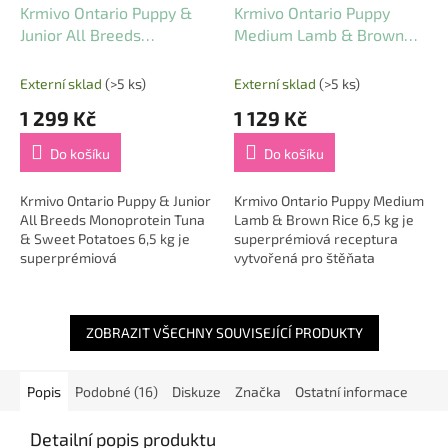
Krmivo Ontario Puppy &
Krmivo Ontario Puppy
Junior All Breeds
Medium Lamb & Brown
Monoprotein Tuna &
Rice 6,5 kg
Sweet Potatoes 6,5kg
Externí sklad
(>5 ks)
Externí sklad
(>5 ks)
1 299 Kč
1 129 Kč
Do košíku
Do košíku
Krmivo Ontario Puppy & Junior
Krmivo Ontario Puppy Medium
All Breeds Monoprotein Tuna
Lamb & Brown Rice 6,5 kg je
& Sweet Potatoes 6,5 kg je
superprémiová receptura
superprémiová
vytvořená pro štěňata
monoproteinová receptura
středních plemen, která
určená pro štěňata všech
potřebují lehkou, výživnou a
plemen, která...
citlivému trávení...
ZOBRAZIT VŠECHNY SOUVISEJÍCÍ PRODUKTY
Popis
Podobné (16)
Diskuze
Značka
Ostatní informace
Detailní popis produktu