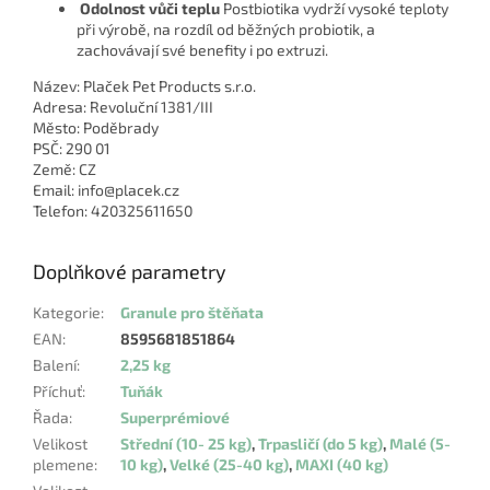
Odolnost vůči teplu
Postbiotika vydrží vysoké teploty
při výrobě, na rozdíl od běžných probiotik, a
zachovávají své benefity i po extruzi.
Název: Plaček Pet Products s.r.o.
Adresa: Revoluční 1381/III
Město: Poděbrady
PSČ: 290 01
Země: CZ
Email: info@placek.cz
Telefon: 420325611650
Doplňkové parametry
Kategorie
:
Granule pro štěňata
EAN
:
8595681851864
Balení
:
2,25 kg
Příchuť
:
Tuňák
Řada
:
Superprémiové
Velikost
Střední (10- 25 kg)
,
Trpasličí (do 5 kg)
,
Malé (5-
plemene
:
10 kg)
,
Velké (25-40 kg)
,
MAXI (40 kg)