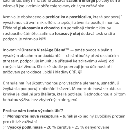
sacharidů, díky nimž štěně získává
stabilní energii
po celý den a
zároveň jsou velmi dobře tolerovány citlivým zažíváním.
Krmivo je obohaceno o
prebiotika a postbiotika
, která podporují
vyváženou střevní mikroflóru, zlepšují trávení a posilují imunitu.
Přidané
glukosamin a chondroitin
pomáhají chránit klouby
rostoucího štěněte, zatímco
lososový olej
dodává lesk srsti a
podporuje zdravou kůži.
Inovativní
Ontario VitalAge Blend™
— směs ovoce a bylin s
vysokým obsahem antioxidantů — chrání buňky před oxidačním
stresem, podporuje imunitu a přispívá ke zdravému vývoji od
raných fází života. Klinické studie potvrzují jeho účinnost při
snižování peroxidace lipidů i hladiny CRP. 🍃
Granule mají velikost vhodnou pro všechna plemena, usnadňují
žvýkání a podporují optimální trávení. Monoproteinová struktura
krmiva je ideální pro štěňata, která potřebují jednoduchou a přitom
bohatou výživu bez zbytečných alergenů.
Proč se nám tento výrobek líbí?
✅
Monoproteinová receptura
– tuňák jako jediný živočišný protein
pro citlivé zažívání
✅
Vysoký podíl masa
– 26 % čerstvé + 25 % dehydrované