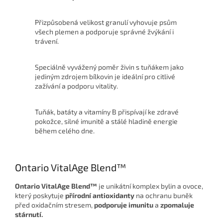
Přizpůsobená velikost granulí vyhovuje psům
všech plemen a podporuje správné žvýkání i
trávení.
Speciálně vyvážený poměr živin s tuňákem jako
jediným zdrojem bílkovin je ideální pro citlivé
zažívání a podporu vitality.
Tuňák, batáty a vitamíny B přispívají ke zdravé
pokožce, silné imunitě a stálé hladině energie
během celého dne.
Ontario VitalAge Blend™
Ontario VitalAge Blend™
je unikátní komplex bylin a ovoce,
který poskytuje
přírodní antioxidanty
na ochranu buněk
před oxidačním stresem,
podporuje imunitu
a
zpomaluje
stárnutí.