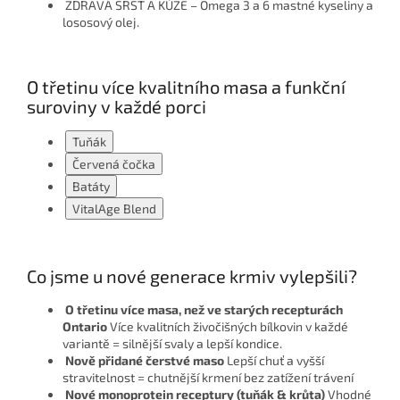
ZDRAVÁ SRST A KŮŽE – Omega 3 a 6 mastné kyseliny a
lososový olej.
O třetinu více kvalitního masa
a funkční
suroviny v každé porci
Tuňák
Červená čočka
Batáty
VitalAge Blend
Co jsme u nové generace krmiv vylepšili?
O třetinu více masa, než ve starých recepturách
Ontario
Více kvalitních živočišných bílkovin v každé
variantě = silnější svaly a lepší kondice.
Nově přidané čerstvé maso
Lepší chuť a vyšší
stravitelnost = chutnější krmení bez zatížení trávení
Nové monoprotein receptury (tuňák & krůta)
Vhodné