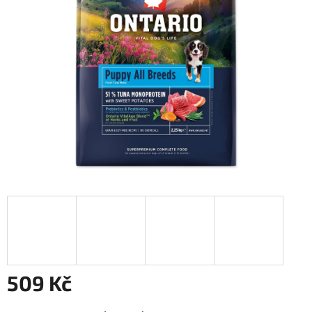
5
hvězdiček.
509 Kč
Měrná