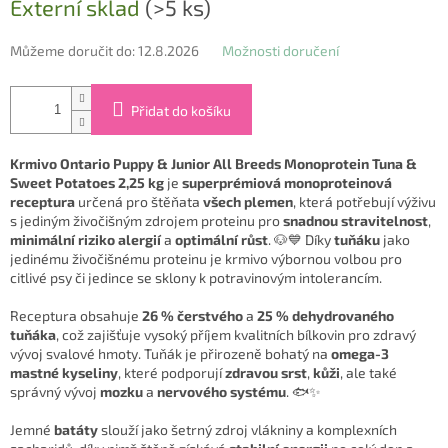
Externí sklad
(>5 ks)
cena:
Můžeme doručit do:
12.8.2026
Možnosti doručení
Přidat do košíku
Krmivo Ontario Puppy & Junior All Breeds Monoprotein Tuna &
Sweet Potatoes 2,25 kg
je
superprémiová monoproteinová
receptura
určená pro štěňata
všech plemen
, která potřebují výživu
s jediným živočišným zdrojem proteinu pro
snadnou stravitelnost
,
minimální riziko alergií
a
optimální růst
. 🐶💙 Díky
tuňáku
jako
jedinému živočišnému proteinu je krmivo výbornou volbou pro
citlivé psy či jedince se sklony k potravinovým intolerancím.
Receptura obsahuje
26 % čerstvého
a
25 % dehydrovaného
tuňáka
, což zajišťuje vysoký příjem kvalitních bílkovin pro zdravý
vývoj svalové hmoty. Tuňák je přirozeně bohatý na
omega-3
mastné kyseliny
, které podporují
zdravou srst
,
kůži
, ale také
správný vývoj
mozku
a
nervového systému
. 🐟✨
Jemné
batáty
slouží jako šetrný zdroj vlákniny a komplexních