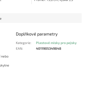
cm.
ce
Doplňkové parametry
Kategorie
:
Plastové misky pro pejsky
EAN
:
4011905349848
í nebo
oskytne