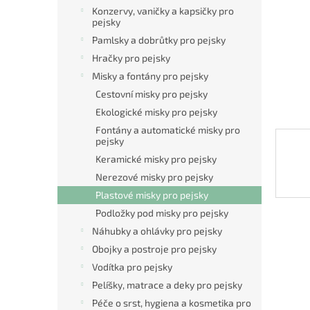
n
Konzervy, vaničky a kapsičky pro
e
pejsky
l
Pamlsky a dobrůtky pro pejsky
Hračky pro pejsky
Misky a fontány pro pejsky
Cestovní misky pro pejsky
Ekologické misky pro pejsky
Fontány a automatické misky pro
pejsky
Keramické misky pro pejsky
Nerezové misky pro pejsky
Plastové misky pro pejsky
Podložky pod misky pro pejsky
Náhubky a ohlávky pro pejsky
Obojky a postroje pro pejsky
Vodítka pro pejsky
Pelíšky, matrace a deky pro pejsky
Péče o srst, hygiena a kosmetika pro