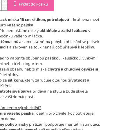
Přidat do košíku
nack miska 16 cm, silikon, petrolejová
– královna mezi
pro vašeho pejska!
 této nemuštané misky
uklidňuje
a
zajistí zábavu
v
očinku vašeho miláčka.
atému
dnů a samostatnému pohybu při lízání se pejsek
nudit
a zároveň se tolik nenají, což přispívá k lepšímu
adno naplníte oblíbenou paštikou, kapsičkou, vlhkými
i nebo třeba jogurtem.
azení obsahu nabízí miska
chytré a chladivé osvěžení
 letní dny.
o ze
silikonu
, který zaručuje dlouhou
životnost
a
štění.
etrolejová barva
přidává na stylu a bude skvěle
ve vaší domácnosti.
nám tento výrobek líbí?
uje vašeho pejska
, idealní pro chvíle, kdy potřebuje
ám doma.
ný pohyb
misky při lízání podporuje mentální stimulaci.
ruje pomalé krmení
, což pomáhá předcházet