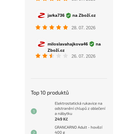
Top 10 produktů
Elektrostatická rukavice na
odstranění chlupů z oblečení
a nábytku
249 Kč
GRANCARNO Adult - hovězí
400 g