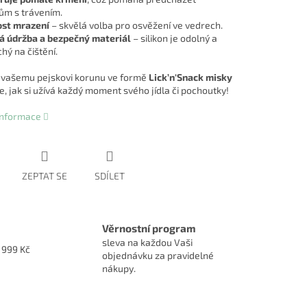
m s trávením.
st mrazení
– skvělá volba pro osvěžení ve vedrech.
á údržba a bezpečný materiál
– silikon je odolný a
hý na čištění.
vašemu pejskovi korunu ve formě
Lick’n'Snack misky
e, jak si užívá každý moment svého jídla či pochoutky!
 informace
ZEPTAT SE
SDÍLET
Věrnostní program
sleva na každou Vaši
1999 Kč
objednávku za pravidelné
nákupy.