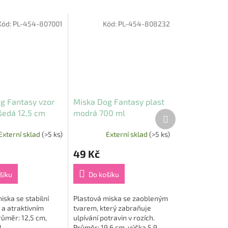
Kód:
PL-454-807001
Kód:
PL-454-808232
g Fantasy vzor
Miska Dog Fantasy plast
edá 12,5 cm
modrá 700 ml
Další
produkt
Externí sklad
(>5 ks)
Externí sklad
(>5 ks)
49 Kč
šíku
Do košíku
iska se stabilní
Plastová miska se zaobleným
a atraktivním
tvarem, který zabraňuje
ůměr: 12,5 cm,
ulpívání potravin v rozích.
.
Průměr: 19,6 cm, výška 5,9