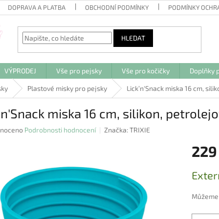
DOPRAVA A PLATBA
OBCHODNÍ PODMÍNKY
PODMÍNKY OCHR
HLEDAT
VÝPRODEJ
Vše pro pejsky
Vše pro kočičky
Doplňky p
sky
Plastové misky pro pejsky
Lick’n'Snack miska 16 cm, sili
’n'Snack miska 16 cm, silikon, petrolej
né
noceno
Podrobnosti hodnocení
Značka:
TRIXIE
ení
229
u
Měrná
Exter
cena:
ek.
Můžeme d