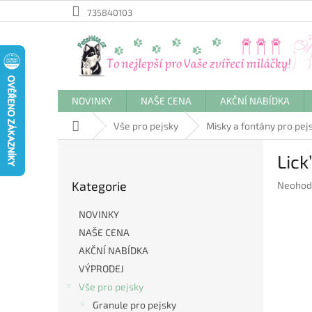
Přejít
735840103
na
obsah
NOVINKY
NAŠE CENA
AKČNÍ NABÍDKA
Domů
Vše pro pejsky
Misky a fontány pro pej
P
Lick
o
Přeskočit
s
Kategorie
Průměr
Neohod
kategorie
t
hodnoc
r
produkt
NOVINKY
a
je
NAŠE CENA
n
0,0
AKČNÍ NABÍDKA
z
n
5
í
VÝPRODEJ
hvězdič
p
Vše pro pejsky
a
Granule pro pejsky