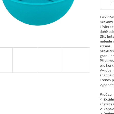
Lick’n'S
miskami 
Lízání z
době odp
Díky
kul
nebude 
zdraví.
Misku sn
granulem
Při zamr
pro horké
Vyroben
snadné či
Trendy
p
vypadat 
Proč se 
✓
Zklidň
zůstat s
✓
Zábav
✓
Podpo