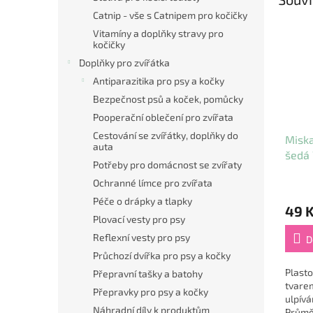
Catnip - vše s Catnipem pro kočičky
Vitamíny a doplňky stravy pro
kočičky
Doplňky pro zvířátka
Antiparazitika pro psy a kočky
Bezpečnost psů a koček, pomůcky
Pooperační oblečení pro zvířata
Cestování se zvířátky, doplňky do
Miska
auta
šedá
Potřeby pro domácnost se zvířaty
Ochranné límce pro zvířata
Péče o drápky a tlapky
49 
Plovací vesty pro psy
Reflexní vesty pro psy
D
Průchozí dvířka pro psy a kočky
Plast
Přepravní tašky a batohy
tvarem
Přepravky pro psy a kočky
ulpívá
Náhradní díly k produktům
Průměr