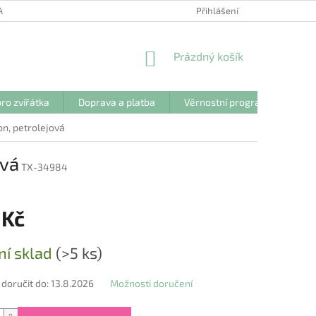
ANY OSOBNÍCH ÚDAJŮ
Přihlášení
NÁKUPNÍ
Prázdný košík
KOŠÍK
ro zvířátka
Doprava a platba
Věrnostní program
Kon
kon, petrolejová
ová
TX-34984
 Kč
ní sklad
(>5 ks)
oručit do:
13.8.2026
Možnosti doručení