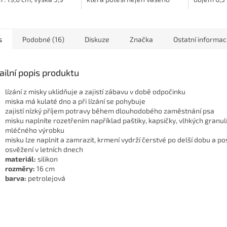
mazlíčka, ale i vás svým
stylovým designem 💚🐾.
Vyrobena z odolného...
s
Podobné (16)
Diskuze
Značka
Ostatní informa
ailní popis produktu
lízání z misky uklidňuje a zajistí zábavu v době odpočinku
miska má kulaté dno a při lízání se pohybuje
zajistí nízký příjem potravy během dlouhodobého zaměstnání psa
misku naplníte rozetřením například paštiky, kapsičky, vlhkých granul
mléčného výrobku
misku lze naplnit a zamrazit, krmení vydrží čerstvé po delší dobu a p
osvěžení v letních dnech
materiál:
silikon
rozměry:
16 cm
barva:
petrolejová