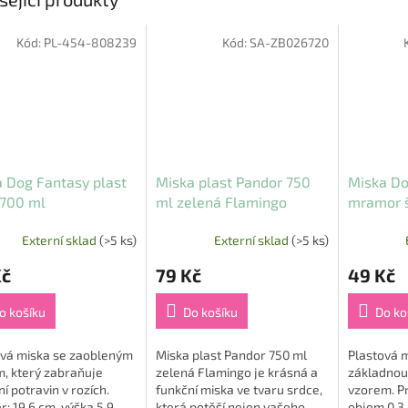
Kód:
PL-454-808239
Kód:
SA-ZB026720
 Dog Fantasy plast
Miska plast Pandor 750
Miska Do
 700 ml
ml zelená Flamingo
mramor š
(300 ml)
Externí sklad
(>5 ks)
Externí sklad
(>5 ks)
Kč
79 Kč
49 Kč
o košíku
Do košíku
Do ko
ová miska se zaobleným
Miska plast Pandor 750 ml
Plastová m
, který zabraňuje
zelená Flamingo je krásná a
základnou 
ní potravin v rozích.
funkční miska ve tvaru srdce,
vzorem. Pr
: 19,6 cm, výška 5,9
která potěší nejen vašeho
objem 0,3 l