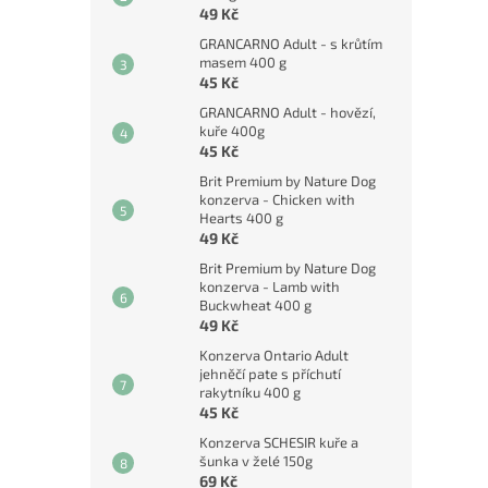
49 Kč
GRANCARNO Adult - s krůtím
masem 400 g
45 Kč
GRANCARNO Adult - hovězí,
kuře 400g
45 Kč
Brit Premium by Nature Dog
konzerva - Chicken with
Hearts 400 g
49 Kč
Brit Premium by Nature Dog
konzerva - Lamb with
Buckwheat 400 g
49 Kč
Konzerva Ontario Adult
jehněčí pate s příchutí
rakytníku 400 g
45 Kč
Konzerva SCHESIR kuře a
šunka v želé 150g
69 Kč