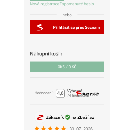
Nová registrace
Zapomenuté heslo
nebo
Přihlásit se přes Seznam
Nákupní košík
0
KS /
0 KČ