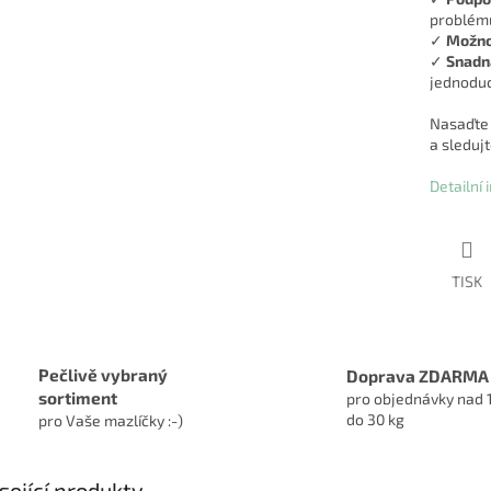
problémů
✓
Možno
✓
Snadn
jednoduc
Nasaďte 
a sledujt
Detailní
TISK
Pečlivě vybraný
Doprava ZDARMA
sortiment
pro objednávky nad 
do 30 kg
pro Vaše mazlíčky :-)
sející produkty