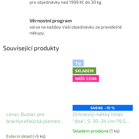
pro objednávky nad 1999 Kč do 30 kg
Věrnostní program
sleva na každou Vaši objednávku za pravidelné
nákupy.
Související produkty
Tip
SKLADEM
NAŠE CENA
549 Kč
–10 %
Límec Buster pro
Ochranný měkký límec
brachycefalická plemena
"disk", S: 30-34 cm/19,5
XS
cm, polyester/pěna, šedá
Skladem prodejna
(1 ks)
Průměrné
Externí sklad
(>5 ks)
hodnocení