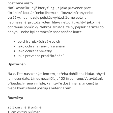
postižené místo.
Nafukovací krunýř, který funguje jako prevence proti
škrábání, kousání nebo jinému poškozování rány nebo
vyrážky, neomezuje pejskův výhled. Zorné pole je
neomezené, protože kolem hlavy netvoří trychtýř jako jiné
ochranné pomůcky. Nehrozí situace, že by pejsek narážel do
nábytku nebo byl nervózní z nasazeného límce.
po chirurgických zákrocích
jako ochrana rány při zranění
jako ochrana vyrážky
jako prevence proti škrábání
Upozornění:
Na zvíře s nasazeným límcem je třeba dohlížet a hlídat, aby si
jej nesundalo. Límec nezajišťuje 100 % ochranu. Ve zvláštních
případech (rána v místě, kam zvíře dosáhne i s límcem) je
třeba konzultovat postup s veterinářem.
Rozměry:
25,5 cm vnější průměr
11 cm vnitřní průměr