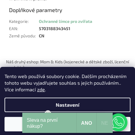
Doplňkové parametry
Kategorie
:
Ochranné límce pro zvířata
EAN
:
5703188343451
Země původu
:
CN
Z
á
Náš druhý eshop: Mom & Kids (kojenecké a dětské zboží, licenční
p
produkty)
a
Tento web používá soubory cookie. Dalším procházením
t
tohoto webu vyjadřujete souhlas s jejich používáním..
í
Více informací
zde
.
Nastavení
Vytvořil Shoptet
Mohu Vám pomoci?
Sleva na první
ANO
NE
Souhlasím
Copyright 2026
Pets Hits
. Všechna práva vyhrazena.
nákup?