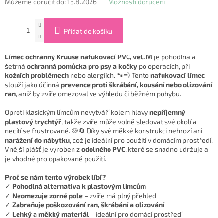
Můžeme doručit do:
13.8.2026
Možnosti doručení
Přidat do košíku
Límec ochranný Kruuse nafukovací PVC, vel. M
je pohodlná a
šetrná
ochranná pomůcka pro psy a kočky
po operacích, při
kožních problémech
nebo alergiích. 🐾💨 Tento
nafukovací límec
slouží jako účinná
prevence proti škrábání, kousání nebo olizování
ran
, aniž by zvíře omezoval ve výhledu či běžném pohybu.
Oproti klasickým límcům nevytváří kolem hlavy
nepříjemný
plastový trychtýř
, takže zvíře může volně sledovat své okolí a
necítí se frustrované. 🐶🔄 Díky své měkké konstrukci nehrozí ani
narážení do nábytku
, což je ideální pro použití v domácím prostředí.
Vnější plášť je vyroben z
odolného PVC
, které se snadno udržuje a
je vhodné pro opakované použití.
Proč se nám tento výrobek líbí?
✓
Pohodlná alternativa k plastovým límcům
✓
Neomezuje zorné pole
– zvíře má plný přehled
✓
Zabraňuje poškozování ran, škrábání a olizování
✓
Lehký a měkký materiál
– ideální pro domácí prostředí