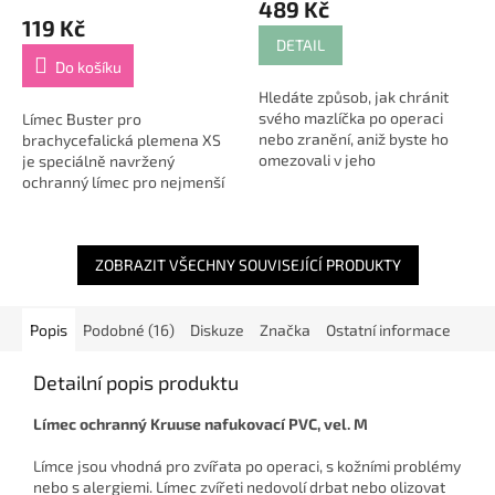
489 Kč
produktu
119 Kč
je
DETAIL
5,0
Do košíku
z
Hledáte způsob, jak chránit
5
svého mazlíčka po operaci
Límec Buster pro
hvězdiček.
nebo zranění, aniž byste ho
brachycefalická plemena XS
omezovali v jeho
je speciálně navržený
každodenních aktivitách?
ochranný límec pro nejmenší
Ochranný měkký límec "disk",
psy s krátkým čenichem, jako
polyester/pěna, šedá...
jsou například mladí mopsíci,
menší pekinézové nebo...
ZOBRAZIT VŠECHNY SOUVISEJÍCÍ PRODUKTY
Popis
Podobné (16)
Diskuze
Značka
Ostatní informace
Detailní popis produktu
Límec ochranný Kruuse nafukovací PVC, vel. M
Límce jsou vhodná pro zvířata po operaci, s kožními problémy
nebo s alergiemi. Límec zvířeti nedovolí drbat nebo olizovat