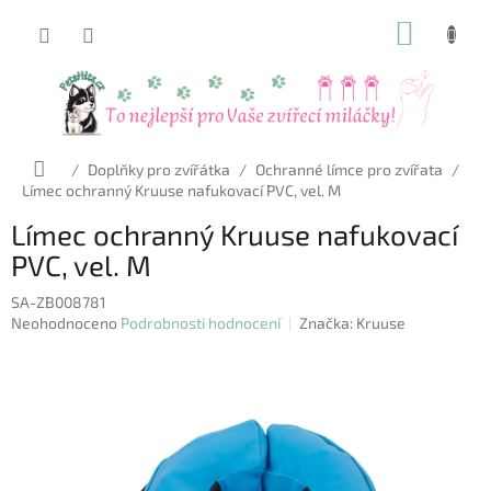
Přejít
NÁKUP
na
obsah
KOŠÍK
Domů
/
Doplňky pro zvířátka
/
Ochranné límce pro zvířata
/
Límec ochranný Kruuse nafukovací PVC, vel. M
Límec ochranný Kruuse nafukovací
PVC, vel. M
SA-ZB008781
Průměrné
Neohodnoceno
Podrobnosti hodnocení
Značka:
Kruuse
hodnocení
produktu
je
0,0
z
5
hvězdiček.