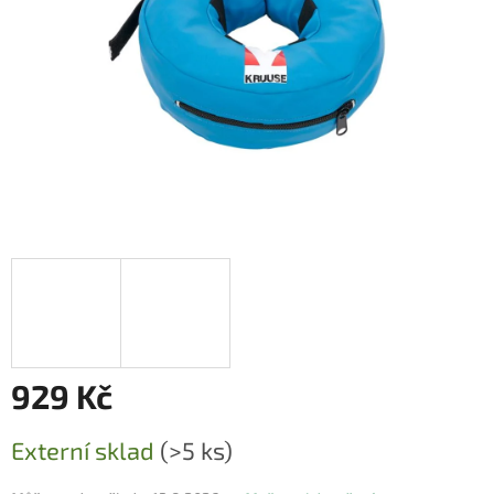
929 Kč
Měrná
Externí sklad
(>5 ks)
cena: