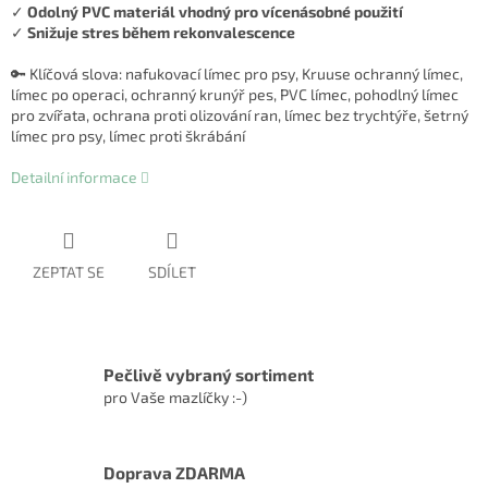
✓
Odolný PVC materiál vhodný pro vícenásobné použití
✓
Snižuje stres během rekonvalescence
🔑 Klíčová slova: nafukovací límec pro psy, Kruuse ochranný límec,
límec po operaci, ochranný krunýř pes, PVC límec, pohodlný límec
pro zvířata, ochrana proti olizování ran, límec bez trychtýře, šetrný
límec pro psy, límec proti škrábání
Detailní informace
ZEPTAT SE
SDÍLET
Pečlivě vybraný sortiment
pro Vaše mazlíčky :-)
Doprava ZDARMA