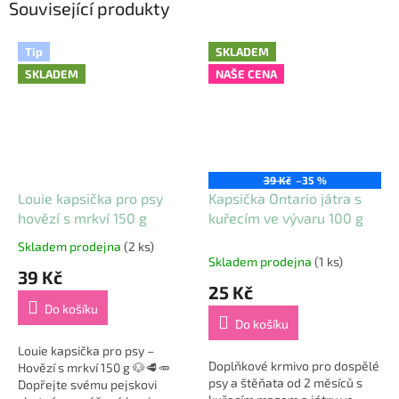
Související produkty
Tip
SKLADEM
SKLADEM
NAŠE CENA
39 Kč
–35 %
Louie kapsička pro psy
Kapsička Ontario játra s
hovězí s mrkví 150 g
kuřecím ve vývaru 100 g
Skladem prodejna
(2 ks)
Průměrné
Skladem prodejna
(1 ks)
hodnocení
39 Kč
produktu
25 Kč
je
Do košíku
5,0
Do košíku
z
5
Louie kapsička pro psy –
Doplňkové krmivo pro dospělé
hvězdiček.
Hovězí s mrkví 150 g 🐶🥩🥕
psy a štěňata od 2 měsíců s
Dopřejte svému pejskovi