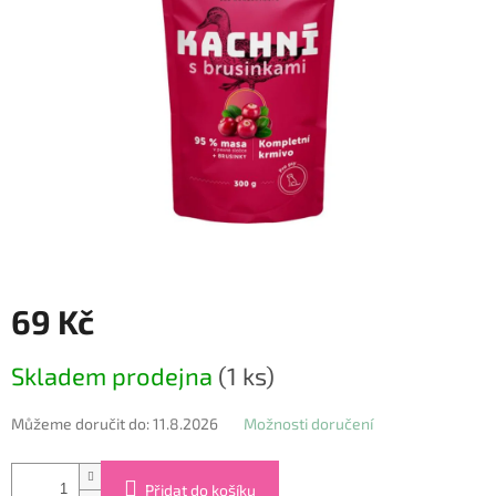
69 Kč
Měrná
Skladem prodejna
(1 ks)
cena:
Můžeme doručit do:
11.8.2026
Možnosti doručení
Přidat do košíku