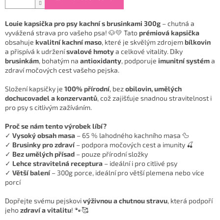
Louie kapsička pro psy kachní s brusinkami 300g
– chutná a
vyvážená strava pro vašeho psa! 🐶💛 Tato
prémiová kapsička
obsahuje
kvalitní kachní maso
, které je skvělým zdrojem
bílkovin
a přispívá k udržení
svalové hmoty
a celkové vitality. Díky
brusinkám
, bohatým na
antioxidanty
, podporuje
imunitní systém
a
zdraví močových cest vašeho pejska.
Složení kapsičky je
100% přírodní
, bez
obilovin, umělých
dochucovadel a konzervantů
, což zajišťuje snadnou stravitelnost i
pro psy s citlivým zažíváním.
Proč se nám tento výrobek líbí?
✓
Vysoký obsah masa
– 65 % lahodného kachního masa 🦆
✓
Brusinky pro zdraví
– podpora močových cest a imunity 🍒
✓
Bez umělých přísad
– pouze přírodní složky
✓
Lehce stravitelná receptura
– ideální i pro citlivé psy
✓
Větší balení
– 300g porce, ideální pro větší plemena nebo více
porcí
Dopřejte svému pejskovi
výživnou a chutnou stravu
, která podpoří
jeho
zdraví a vitalitu
! 🐾🥰