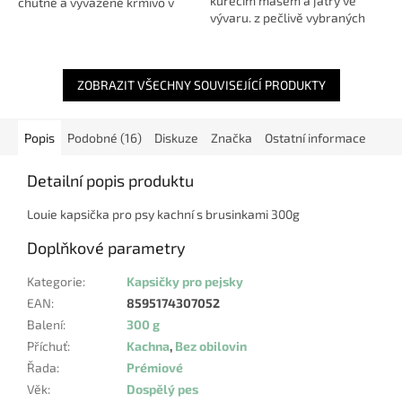
kuřecím masem a játry ve
chutné a vyvážené krmivo v
vývaru. z pečlivě vybraných
praktické kapsičce! Louie
surovin s extraktem z čaje pro
kapsička Hovězí s mrkví
podporu svěžího dechu...
obsahuje kvalitní hovězí...
ZOBRAZIT VŠECHNY SOUVISEJÍCÍ PRODUKTY
Popis
Podobné (16)
Diskuze
Značka
Ostatní informace
Detailní popis produktu
Louie kapsička pro psy kachní s brusinkami 300g
Doplňkové parametry
Kategorie
:
Kapsičky pro pejsky
EAN
:
8595174307052
Balení
:
300 g
Příchuť
:
Kachna
,
Bez obilovin
Řada
:
Prémiové
Věk
:
Dospělý pes