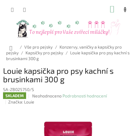
Přejít
NÁKUP
na
obsah
KOŠÍK
Domů
/
Vše pro pejsky
/
Konzervy, vaničky a kapsičky pro
pejsky
/
Kapsičky pro pejsky
/
Louie kapsička pro psy kachní s
brusinkami 300 g
Louie kapsička pro psy kachní s
brusinkami 300 g
SA-ZB025750/S
Průměrné
Neohodnoceno
Podrobnosti hodnocení
SKLADEM
hodnocení
Značka:
Louie
produktu
je
0,0
z
5
hvězdiček.