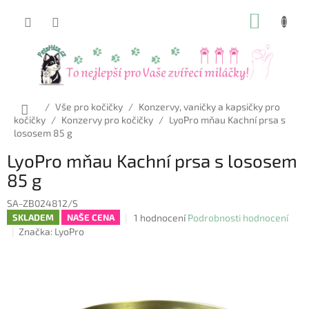
Přejít
NÁKUP
na
obsah
KOŠÍK
Domů
/
Vše pro kočičky
/
Konzervy, vaničky a kapsičky pro
kočičky
/
Konzervy pro kočičky
/
LyoPro mňau Kachní prsa s
lososem 85 g
LyoPro mňau Kachní prsa s lososem
85 g
SA-ZB024812/S
Průměrné
1 hodnocení
Podrobnosti hodnocení
SKLADEM
NAŠE CENA
hodnocení
Značka:
LyoPro
produktu
je
5,0
z
5
hvězdiček.