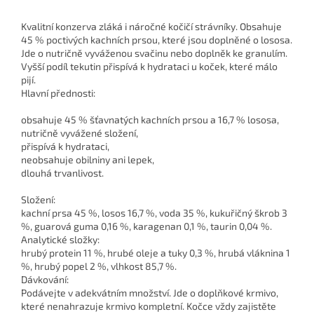
Kvalitní konzerva zláká i náročné kočičí strávníky. Obsahuje
45 % poctivých kachních prsou, které jsou doplněné o lososa.
Jde o nutričně vyváženou svačinu nebo doplněk ke granulím.
Vyšší podíl tekutin přispívá k hydrataci u koček, které málo
pijí.
Hlavní přednosti:
obsahuje 45 % šťavnatých kachních prsou a 16,7 % lososa,
nutričně vyvážené složení,
přispívá k hydrataci,
neobsahuje obilniny ani lepek,
dlouhá trvanlivost.
Složení:
kachní prsa 45 %, losos 16,7 %, voda 35 %, kukuřičný škrob 3
%, guarová guma 0,16 %, karagenan 0,1 %, taurin 0,04 %.
Analytické složky:
hrubý protein 11 %, hrubé oleje a tuky 0,3 %, hrubá vláknina 1
%, hrubý popel 2 %, vlhkost 85,7 %.
Dávkování:
Podávejte v adekvátním množství. Jde o doplňkové krmivo,
které nenahrazuje krmivo kompletní. Kočce vždy zajistěte