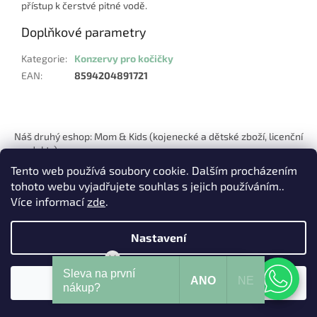
přístup k čerstvé pitné vodě.
Doplňkové parametry
Kategorie
:
Konzervy pro kočičky
EAN
:
8594204891721
Z
á
Náš druhý eshop: Mom & Kids (kojenecké a dětské zboží, licenční
p
produkty)
a
Tento web používá soubory cookie. Dalším procházením
t
tohoto webu vyjadřujete souhlas s jejich používáním..
í
Více informací
zde
.
Nastavení
Vytvořil Shoptet
Mohu Vám pomoci?
Sleva na první
ANO
NE
Souhlasím
Copyright 2026
Pets Hits
. Všechna práva vyhrazena.
nákup?