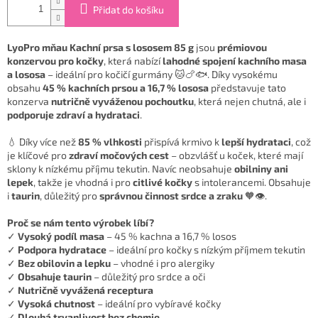
Přidat do košíku
LyoPro mňau Kachní prsa s lososem 85 g
jsou
prémiovou
konzervou pro kočky
, která nabízí
lahodné spojení kachního masa
a lososa
– ideální pro kočičí gurmány 🐱🍗🐟. Díky vysokému
obsahu
45 % kachních prsou a 16,7 % lososa
představuje tato
konzerva
nutričně vyváženou pochoutku
, která nejen chutná, ale i
podporuje zdraví a hydrataci
.
💧 Díky více než
85 % vlhkosti
přispívá krmivo k
lepší hydrataci
, což
je klíčové pro
zdraví močových cest
– obzvlášť u koček, které mají
sklony k nízkému příjmu tekutin. Navíc neobsahuje
obilniny ani
lepek
, takže je vhodná i pro
citlivé kočky
s intolerancemi. Obsahuje
i
taurin
, důležitý pro
správnou činnost srdce a zraku
🧡👁️.
Proč se nám tento výrobek líbí?
✓
Vysoký podíl masa
– 45 % kachna a 16,7 % losos
✓
Podpora hydratace
– ideální pro kočky s nízkým příjmem tekutin
✓
Bez obilovin a lepku
– vhodné i pro alergiky
✓
Obsahuje taurin
– důležitý pro srdce a oči
✓
Nutričně vyvážená receptura
✓
Vysoká chutnost
– ideální pro vybíravé kočky
✓
Dlouhá trvanlivost bez chemie