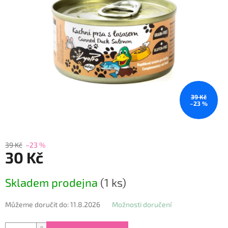
39 Kč
–23 %
39 Kč
–23 %
30 Kč
Měrná
Skladem prodejna
(1 ks)
cena:
Můžeme doručit do:
11.8.2026
Možnosti doručení