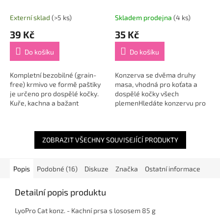
& Pheasant 100 g
krůtou 200 g
Externí sklad
(>5 ks)
Skladem prodejna
(4 ks)
39 Kč
35 Kč
Do košíku
Do košíku
Kompletní bezobilné (grain-
Konzerva se dvěma druhy
free) krmivo ve formě paštiky
masa, vhodná pro koťata a
je určeno pro dospělé kočky.
dospělé kočky všech
Kuře, kachna a bažant
plemenHledáte konzervu pro
představují cenné zdroje
vaší kočku, která bude
snadno stravitelných bílkovin.
skutečně kvalitní? Konzervy
Konzerva...
Marp Variety obsahují...
ZOBRAZIT VŠECHNY SOUVISEJÍCÍ PRODUKTY
Popis
Podobné (16)
Diskuze
Značka
Ostatní informace
Detailní popis produktu
LyoPro Cat konz. - Kachní prsa s lososem 85 g