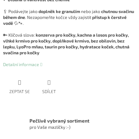
🥄 Podávejte jako
doplněk ke granulím
nebo jako
chutnou svačinu
během dne
. Nezapomeňte kočce vždy zajistit
přístup k čerstvé
vodě
💦🐾.
🔑 Klíčová slova:
konzerva pro kočky, kachna a losos pro kočky,
vlhké krmivo pro kočky, doplňkové krmivo, bez obilovin, bez
lepku, LyoPro mňau, taurin pro kočky, hydratace koček, chutná
svačina pro kočky
Detailní informace
ZEPTAT SE
SDÍLET
Pečlivě vybraný sortiment
pro Vaše mazlíčky :-)