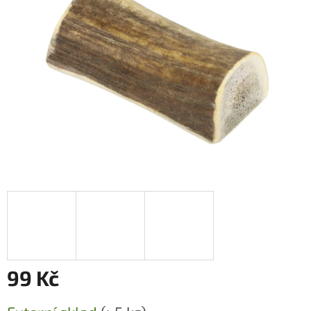
99 Kč
Měrná