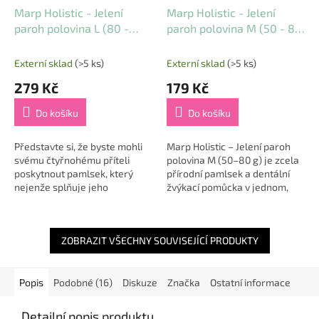
Marp Holistic - Jelení
Marp Holistic - Jelení
paroh polovina L (80 -
paroh polovina M (50 - 80
110g)
g)
Externí sklad
(>5 ks)
Externí sklad
(>5 ks)
279 Kč
179 Kč
Do košíku
Do košíku
Představte si, že byste mohli
Marp Holistic – Jelení paroh
svému čtyřnohému příteli
polovina M (50–80 g) je zcela
poskytnout pamlsek, který
přírodní pamlsek a dentální
nejenže splňuje jeho
žvýkací pomůcka v jednom,
přirozenou potřebu žvýkání,
která potěší každého psa s
ale zároveň se stará o jeho
potřebou něco žvýkat 🦌🦷.
zdravý chrup a...
Jedná se o...
ZOBRAZIT VŠECHNY SOUVISEJÍCÍ PRODUKTY
Popis
Podobné (16)
Diskuze
Značka
Ostatní informace
Detailní popis produktu