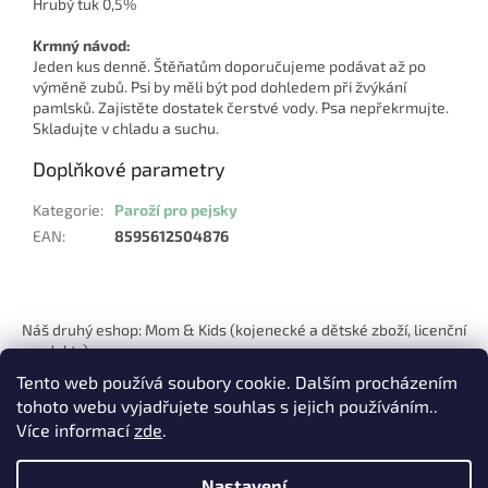
Hrubý tuk 0,5%
Krmný návod:
Jeden kus denně. Štěňatům doporučujeme podávat až po
výměně zubů. Psi by měli být pod dohledem při žvýkání
pamlsků. Zajistěte dostatek čerstvé vody. Psa nepřekrmujte.
Skladujte v chladu a suchu.
Doplňkové parametry
Kategorie
:
Paroží pro pejsky
EAN
:
8595612504876
Z
á
Náš druhý eshop: Mom & Kids (kojenecké a dětské zboží, licenční
p
produkty)
a
Tento web používá soubory cookie. Dalším procházením
t
tohoto webu vyjadřujete souhlas s jejich používáním..
í
Více informací
zde
.
Nastavení