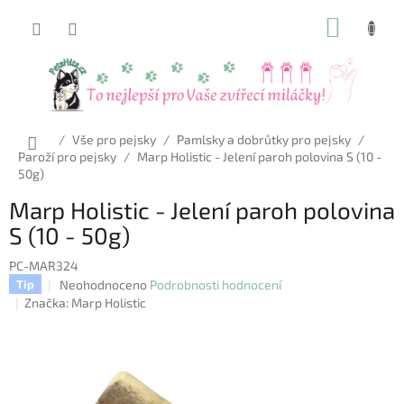
Přejít
NÁKUP
na
obsah
KOŠÍK
Domů
/
Vše pro pejsky
/
Pamlsky a dobrůtky pro pejsky
/
Paroží pro pejsky
/
Marp Holistic - Jelení paroh polovina S (10 -
50g)
Marp Holistic - Jelení paroh polovina
S (10 - 50g)
PC-MAR324
Průměrné
Neohodnoceno
Podrobnosti hodnocení
Tip
hodnocení
Značka:
Marp Holistic
produktu
je
0,0
z
5
hvězdiček.