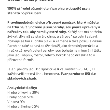
100% přírodní půlený jelení paroh pro dospělé psy a
štěňata po přezubení
Pravděpodobně nejvíce přirozený pamlsek, který můžete
na trhu najít
.
Shozené jelení parohy jsou pouze upraveny a
nařezány tak, aby neměly ostré rohy
. Každý pes má potřebu
žvýkat, díky níž se stará o chrup a zároveň se velmi zabaví.
Zbavuje se tím zubního plaku a kamene a také posiluje dásně.
Paroh ho také zabaví, takže slouží jako dentální pomůcka a
hračka zároveň. Jelení parohy jsou bohaté na minerální látky
jako jsou vápník, fosfor, železo, hořčík nebo draslík a to v
přirozené formě.
Jelení parohy jsou k dispozici ve 4 velikostech - S, M, L, XL,
každá velikost má jinou hmotnost.
Tvar parohu se liší dle
skladových zásob.
Analytické složky:
Hrubá bílkovina 39%
Hrubý popel 51%
Vlhkost 9%
Hrubá vláknina 0,5%