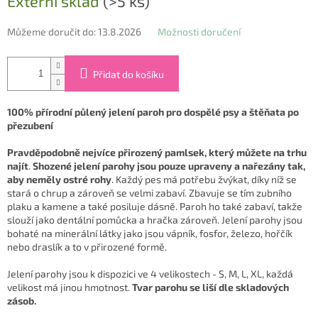
Externí sklad
(>5 ks)
cena:
Můžeme doručit do:
13.8.2026
Možnosti doručení
Přidat do košíku
100% přírodní půlený jelení paroh pro dospělé psy a štěňata po
přezubení
Pravděpodobně nejvíce přirozený pamlsek, který můžete na trhu
najít
.
Shozené jelení parohy jsou pouze upraveny a nařezány tak,
aby neměly ostré rohy
. Každý pes má potřebu žvýkat, díky níž se
stará o chrup a zároveň se velmi zabaví. Zbavuje se tím zubního
plaku a kamene a také posiluje dásně. Paroh ho také zabaví, takže
slouží jako dentální pomůcka a hračka zároveň. Jelení parohy jsou
bohaté na minerální látky jako jsou vápník, fosfor, železo, hořčík
nebo draslík a to v přirozené formě.
Jelení parohy jsou k dispozici ve 4 velikostech - S, M, L, XL, každá
velikost má jinou hmotnost.
Tvar parohu se liší dle skladových
zásob.