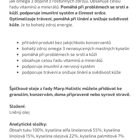
jak omega 3 doplnit z rostlinných zdrojů. Obsahuje celou
řadu vitaminů a minerálů.
Pomáhá při problémech se srstí a
kůží
,
podporuje imunitní systém a činnost srdce
.
Optimalizuje trávení, pomáhá při línání a snižuje svědivost
kůže
. Je to bohatý zdroj energie.
přírodní produkt bez jakýchkoliv konzervantů
bohatý zdroj omega 3 nenasycených mastných kyselin
pomáhá při problémech se srstí a kůží
obsahuje celou řadu vitaminů a minerálů
podporuje imunitní a nervový systém
podporuje trávení a snižuje línání a svědivost kůže
Špičkové oleje z řady Marp Holistic můžete přidávat ke
granulím, konzervám, doma připravené nebo syrové stravě.
Složení:
Lněný olej
Analytické složky:
Obsah tuku 100%, kyselina alfa linolenová 55%, kyselina
linolová 15%, kyselina olejová 22%, kyselina palmitová 7%.