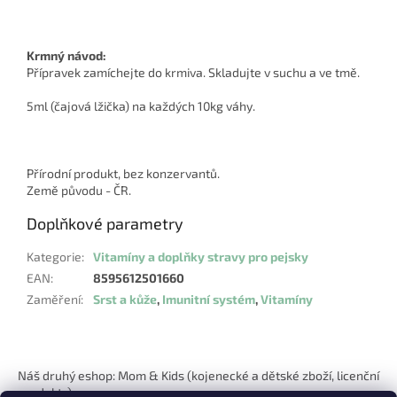
Krmný návod:
Přípravek zamíchejte do krmiva. Skladujte v suchu a ve tmě.
5ml (čajová lžička) na každých 10kg váhy.
Přírodní produkt, bez konzervantů.
Země původu - ČR.
Doplňkové parametry
Kategorie
:
Vitamíny a doplňky stravy pro pejsky
EAN
:
8595612501660
Zaměření
:
Srst a kůže
,
Imunitní systém
,
Vitamíny
Z
á
Náš druhý eshop: Mom & Kids (kojenecké a dětské zboží, licenční
p
produkty)