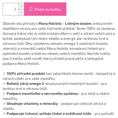
Přidat do košíku
Objevte sílu přírody s
Marp Holistic - Lněným olejem
, exkluzivním
doplňkem stravy pro vaše čtyřnohé přátele. Tento 100% za studena
lisovaný lněný olej je mistrovským dílem v péči o zdraví vašich psů a
koček, poskytující jim nejen vitalitu a energii, ale i krásnou srst a
zdravou kůži. Díky vysokému obsahu omega 3 mastných kyselin,
vitaminů a minerálů nabízí Marp Holistic komplexní řešení pro
optimální kondici a dobrou náladu vašich mazlíčků. Nechte svého
psa či kočku zažít rozdíl, který přináší pravá péče a láskyplná
podpora Marp Holistic.
✓
100% přírodní produkt
bez jakýchkoliv konzervantů - bezpečný a
zdravý výběr pro vaše mazlíčky.
✓
Bohatý zdroj omega 3
nenasycených mastných kyselin - pro
lesklou srst a zdravou kůži.
✓
Podpora imunitního a nervového systému
- pro silné a vitální
mazlíčky.
✓
Obsahuje vitamíny a minerály
- podporuje celkové zdraví a
vitalitu.
✓
Podporuje trávení, snižuje línání a svědivost kůže
- pro pohodlí