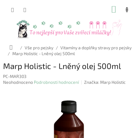
Přejít
NÁKUP
na
obsah
KOŠÍK
Domů
/
Vše pro pejsky
/
Vitamíny a doplňky stravy pro pejsky
/
Marp Holistic - Lněný olej 500ml
Marp Holistic - Lněný olej 500ml
PC-MAR303
Průměrné
Neohodnoceno
Podrobnosti hodnocení
Značka:
Marp Holistic
hodnocení
produktu
je
0,0
z
5
hvězdiček.