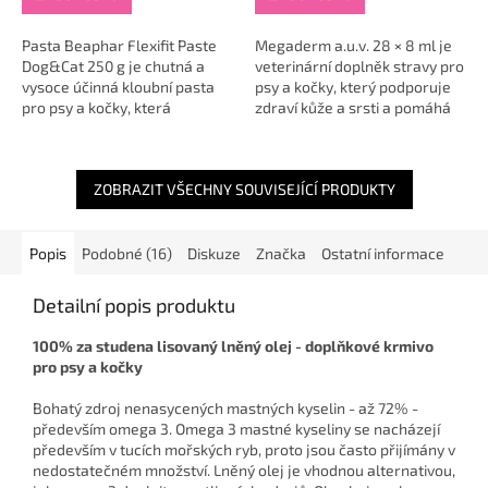
Pasta Beaphar Flexifit Paste
Megaderm a.u.v. 28 × 8 ml je
Dog&Cat 250 g je chutná a
veterinární doplněk stravy pro
vysoce účinná kloubní pasta
psy a kočky, který podporuje
pro psy a kočky, která
zdraví kůže a srsti a pomáhá
napomáhá udržovat flexibilitu
při alergiích a kožních
kloubů, podporuje jejich
poruchách 🐾🐶🐱. Díky
metabolismus...
optimálnímu...
ZOBRAZIT VŠECHNY SOUVISEJÍCÍ PRODUKTY
Popis
Podobné (16)
Diskuze
Značka
Ostatní informace
Detailní popis produktu
100% za studena lisovaný lněný olej - doplňkové krmivo
pro psy a kočky
Bohatý zdroj nenasycených mastných kyselin - až 72% -
především omega 3. Omega 3 mastné kyseliny se nacházejí
především v tucích mořských ryb, proto jsou často přijímány v
nedostatečném množství. Lněný olej je vhodnou alternativou,