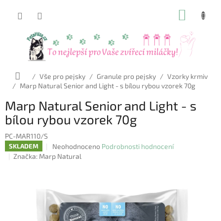
Přejít
NÁKUP
na
obsah
KOŠÍK
Domů
/
Vše pro pejsky
/
Granule pro pejsky
/
Vzorky krmiv
/
Marp Natural Senior and Light - s bílou rybou vzorek 70g
Marp Natural Senior and Light - s
bílou rybou vzorek 70g
PC-MAR110/S
Průměrné
Neohodnoceno
Podrobnosti hodnocení
SKLADEM
hodnocení
Značka:
Marp Natural
produktu
je
0,0
z
5
hvězdiček.