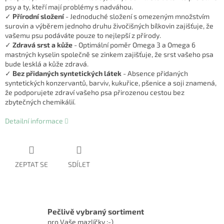
psy a ty, kteří mají problémy s nadváhou.
✓
Přírodní složení
- Jednoduché složení s omezeným množstvím
surovin a výběrem jednoho druhu živočišných bílkovin zajišťuje, že
vašemu psu podáváte pouze to nejlepší z přírody.
✓
Zdravá srst a kůže
- Optimální poměr Omega 3 a Omega 6
mastných kyselin společně se zinkem zajišťuje, že srst vašeho psa
bude lesklá a kůže zdravá.
✓
Bez přidaných syntetických látek
- Absence přidaných
syntetických konzervantů, barviv, kukuřice, pšenice a soji znamená,
že podporujete zdraví vašeho psa přirozenou cestou bez
zbytečných chemikálií.
Detailní informace
ZEPTAT SE
SDÍLET
Pečlivě vybraný sortiment
pro Vaše mazlíčky :-)