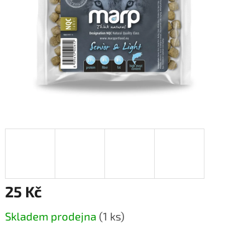
25 Kč
Měrná
Skladem prodejna
(1 ks)
cena: