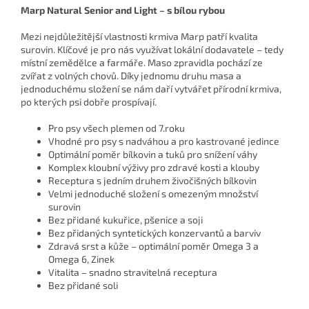
Marp Natural Senior and Light – s bílou rybou
Mezi nejdůležitější vlastnosti krmiva Marp patří kvalita
surovin. Klíčové je pro nás využívat lokální dodavatele – tedy
místní zemědělce a farmáře. Maso zpravidla pochází ze
zvířat z volných chovů. Díky jednomu druhu masa a
jednoduchému složení se nám daří vytvářet přírodní krmiva,
po kterých psi dobře prospívají.
Pro psy všech plemen od 7.roku
Vhodné pro psy s nadváhou a pro kastrované jedince
Optimální poměr bílkovin a tuků pro snížení váhy
Komplex kloubní výživy pro zdravé kosti a klouby
Receptura s jedním druhem živočišných bílkovin
Velmi jednoduché složení s omezeným množství
surovin
Bez přidané kukuřice, pšenice a soji
Bez přidaných syntetických konzervantů a barviv
Zdravá srst a kůže – optimální poměr Omega 3 a
Omega 6, Zinek
Vitalita – snadno stravitelná receptura
Bez přidané soli