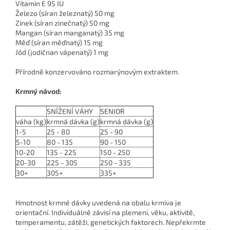
Vitamin E 95 IU
Železo (síran železnatý) 50 mg
Zinek (síran zinečnatý) 50 mg
Mangan (síran manganatý) 35 mg
Měď (síran měďnatý) 15 mg
Jód (jodičnan vápenatý) 1 mg
Přírodně konzervováno rozmarýnovým extraktem.
Krmný návod:
SNÍŽENÍ VÁHY
SENIOR
váha (kg)
krmná dávka (g)
krmná dávka (g)
1-5
25 - 80
25 - 90
5-10
80 - 135
90 - 150
10-20
135 - 225
150 - 250
20-30
225 - 305
250 - 335
30+
305+
335+
Hmotnost krmné dávky uvedená na obalu krmiva je
orientační. Individuálně závisí na plemeni, věku, aktivitě,
temperamentu, zátěži, genetických faktorech. Nepřekrmte