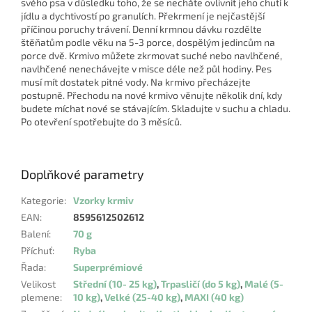
svého psa v důsledku toho, že se necháte ovlivnit jeho chutí k
jídlu a dychtivostí po granulích. Překrmení je nejčastější
příčinou poruchy trávení. Denní krmnou dávku rozdělte
štěňatům podle věku na 5-3 porce, dospělým jedincům na
porce dvě. Krmivo můžete zkrmovat suché nebo navlhčené,
navlhčené nenechávejte v misce déle než půl hodiny. Pes
musí mít dostatek pitné vody. Na krmivo přecházejte
postupně. Přechodu na nové krmivo věnujte několik dní, kdy
budete míchat nové se stávajícím. Skladujte v suchu a chladu.
Po otevření spotřebujte do 3 měsíců.
Doplňkové parametry
Kategorie
:
Vzorky krmiv
EAN
:
8595612502612
Balení
:
70 g
Příchuť
:
Ryba
Řada
:
Superprémiové
Velikost
Střední (10- 25 kg)
,
Trpasličí (do 5 kg)
,
Malé (5-
plemene
:
10 kg)
,
Velké (25-40 kg)
,
MAXI (40 kg)