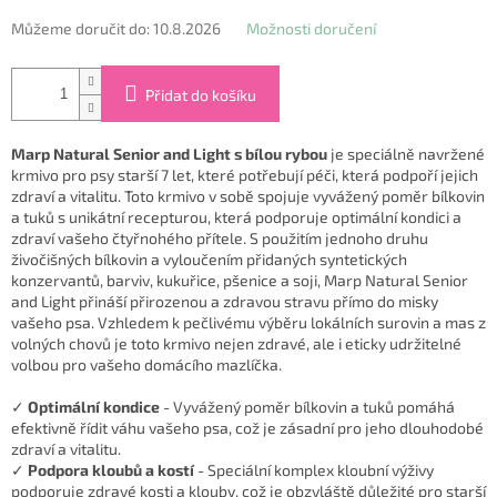
Můžeme doručit do:
10.8.2026
Možnosti doručení
Přidat do košíku
Marp Natural Senior and Light s bílou rybou
je speciálně navržené
krmivo pro psy starší 7 let, které potřebují péči, která podpoří jejich
zdraví a vitalitu. Toto krmivo v sobě spojuje vyvážený poměr bílkovin
a tuků s unikátní recepturou, která podporuje optimální kondici a
zdraví vašeho čtyřnohého přítele. S použitím jednoho druhu
živočišných bílkovin a vyloučením přidaných syntetických
konzervantů, barviv, kukuřice, pšenice a soji, Marp Natural Senior
and Light přináší přirozenou a zdravou stravu přímo do misky
vašeho psa. Vzhledem k pečlivému výběru lokálních surovin a mas z
volných chovů je toto krmivo nejen zdravé, ale i eticky udržitelné
volbou pro vašeho domácího mazlíčka.
✓
Optimální kondice
- Vyvážený poměr bílkovin a tuků pomáhá
efektivně řídit váhu vašeho psa, což je zásadní pro jeho dlouhodobé
zdraví a vitalitu.
✓
Podpora kloubů a kostí
- Speciální komplex kloubní výživy
podporuje zdravé kosti a klouby, což je obzvláště důležité pro starší