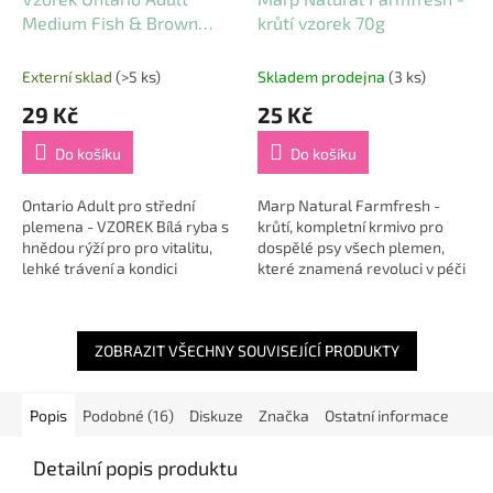
Medium Fish & Brown
krůtí vzorek 70g
Rice 0,1kg
Externí sklad
(>5 ks)
Skladem prodejna
(3 ks)
29 Kč
25 Kč
Do košíku
Do košíku
Ontario Adult pro střední
Marp Natural Farmfresh -
plemena - VZOREK Bílá ryba s
krůtí, kompletní krmivo pro
hnědou rýží pro pro vitalitu,
dospělé psy všech plemen,
lehké trávení a kondici
které znamená revoluci v péči
Chutné krmivo s lehce
o vaše čtyřnohé přátele.
stravitelnou bílou rybou a...
Vytvořeno s láskou a
pečlivostí, toto...
ZOBRAZIT VŠECHNY SOUVISEJÍCÍ PRODUKTY
Popis
Podobné (16)
Diskuze
Značka
Ostatní informace
Detailní popis produktu