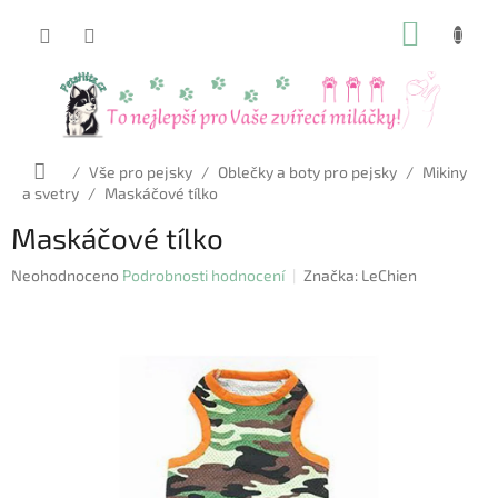
Přejít
NÁKUP
na
obsah
KOŠÍK
Domů
/
Vše pro pejsky
/
Oblečky a boty pro pejsky
/
Mikiny
a svetry
/
Maskáčové tílko
Maskáčové tílko
Průměrné
Neohodnoceno
Podrobnosti hodnocení
Značka:
LeChien
hodnocení
produktu
je
0,0
z
5
hvězdiček.