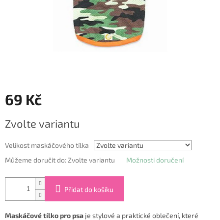
69 Kč
Měrná
Zvolte variantu
cena:
Velikost maskáčového tílka
Můžeme doručit do:
Zvolte variantu
Možnosti doručení
Přidat do košíku
Maskáčové tílko pro psa
je stylové a praktické oblečení, které