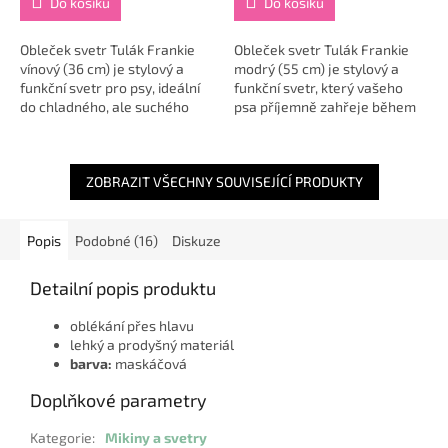
Do košíku
Do košíku
Obleček svetr Tulák Frankie
Obleček svetr Tulák Frankie
vínový (36 cm) je stylový a
modrý (55 cm) je stylový a
funkční svetr pro psy, ideální
funkční svetr, který vašeho
do chladného, ale suchého
psa příjemně zahřeje během
počasí ❄️🐶. Díky
chladných, ale suchých dní ❄️
anatomickému střihu
🐾. Díky anatomickému střihu
perfektně padne a
se skvěle...
ZOBRAZIT VŠECHNY SOUVISEJÍCÍ PRODUKTY
neomezuje...
Popis
Podobné (16)
Diskuze
Detailní popis produktu
oblékání přes hlavu
lehký a prodyšný materiál
barva:
maskáčová
Doplňkové parametry
Kategorie
:
Mikiny a svetry