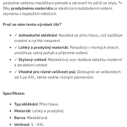
poskytne vašemu mazlíčkovi pohodlí a zároveň ho udrží ve stylu. 🐾
Díky
prodyšnému materiálu
je ideální pro každodenní nošení,
zejména v teplejších měsících.
Proč se nám tento výrobek líbí?
✓
Jednoduché oblékání
: Navléká se přes hlavu, což zajišťuje
snadné a rychlé nasazení.
✓
Lehký a prodyšný materiál
: Pohodlný i v horkých dnech,
umožňuje volný pohyb a příjemné nošení.
✓
Stylový vzhled
: Maskáčový vzor dodává oblečku moderní
a atraktivní vzhled.
✓
Vhodné pro různé velikosti psů
: Dostupné ve velikostech
od S po XXL, takže sedne různým plemenům.
Specifikace:
Typ oblékání
: Přes hlavu
Materiál
: Lehký a prodyšný
Barva
: Maskáčová
Velikost
: S - XXL