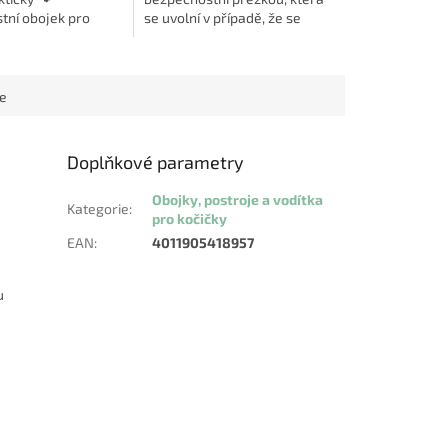
tní obojek pro
se uvolní v případě, že se
rý kombinuje
kočka zavěsí za obojek při
 ochranu a styl.
svých přirozených
nímu prošití je...
průzkumných toulkách po...
ce
Doplňkové parametry
Obojky, postroje a vodítka
Kategorie
:
pro kočičky
EAN
:
4011905418957
u