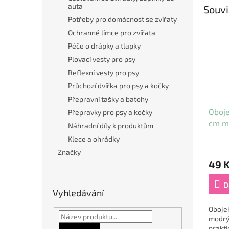
auta
Souvi
Potřeby pro domácnost se zvířaty
Ochranné límce pro zvířata
Péče o drápky a tlapky
Plovací vesty pro psy
Reflexní vesty pro psy
Průchozí dvířka pro psy a kočky
Přepravní tašky a batohy
Oboje
Přepravky pro psy a kočky
cm m
Náhradní díly k produktům
Klece a ohrádky
Značky
49 
D
Vyhledávání
Oboje
modrý
prakti