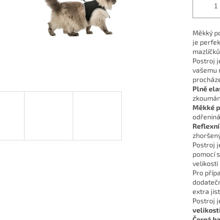
Měkký po
je perfek
mazlíčků
Postroj 
vašemu m
procháze
Plně ela
zkoumání
Měkké p
odřeniná
Reflexní
zhoršený
Postroj 
pomocí s
velikost
Pro příp
dodate
extra jis
Postroj 
velikost
Černá b