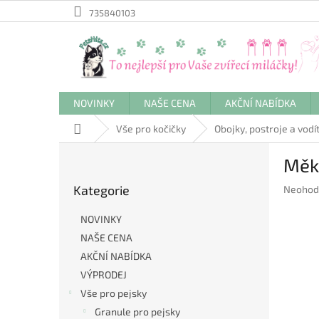
Přejít
735840103
na
obsah
NOVINKY
NAŠE CENA
AKČNÍ NABÍDKA
Domů
Vše pro kočičky
Obojky, postroje a vodí
P
Měkk
o
Přeskočit
s
Kategorie
Průměr
Neohod
kategorie
t
hodnoc
r
produkt
NOVINKY
a
je
NAŠE CENA
n
0,0
AKČNÍ NABÍDKA
z
n
5
í
VÝPRODEJ
hvězdič
p
Vše pro pejsky
a
Granule pro pejsky