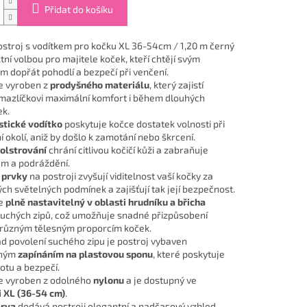
Přidat do košíku
stroj s vodítkem pro kočku XL 36-54cm / 1,20 m černý
tní volbou pro majitele koček, kteří chtějí svým
m dopřát pohodlí a bezpečí při venčení.
je vyroben z
prodyšného materiálu
, který zajistí
azlíčkovi maximální komfort i během dlouhých
k.
stické vodítko
poskytuje kočce dostatek volnosti při
 okolí, aniž by došlo k zamotání nebo škrcení.
olstrování
chrání citlivou kočičí kůži a zabraňuje
m a podráždění.
 prvky
na postroji zvyšují viditelnost vaší kočky za
ch světelných podmínek a zajišťují tak její bezpečnost.
je
plně nastavitelný v oblasti hrudníku a břicha
uchých zipů, což umožňuje snadné přizpůsobení
i různým tělesným proporcím koček.
ad povolení suchého zipu je postroj vybaven
čným
zapínáním na plastovou sponu
, které poskytuje
totu a bezpečí.
je vyroben z odolného
nylonu
a je dostupný ve
i XL (36-54 cm)
.
arva
dodává postroji elegantní a nadčasový vzhled.