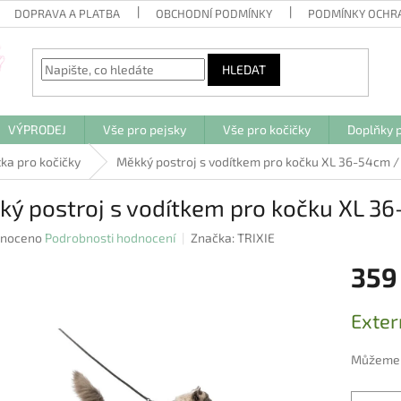
DOPRAVA A PLATBA
OBCHODNÍ PODMÍNKY
PODMÍNKY OCHR
HLEDAT
VÝPRODEJ
Vše pro pejsky
Vše pro kočičky
Doplňky p
tka pro kočičky
Měkký postroj s vodítkem pro kočku XL 36-54cm /
ý postroj s vodítkem pro kočku XL 36
né
noceno
Podrobnosti hodnocení
Značka:
TRIXIE
ení
359
u
Měrná
Exter
cena:
ek.
Můžeme d