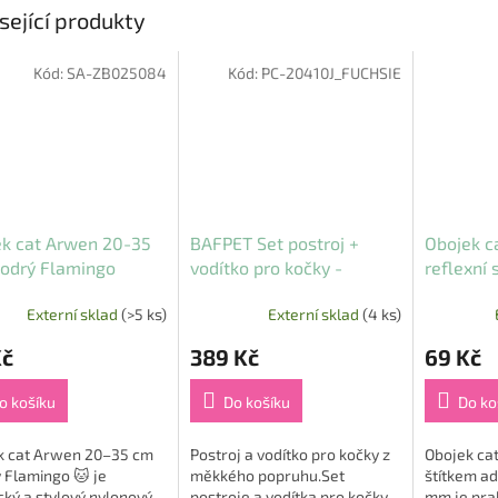
sející produkty
Kód:
SA-ZB025084
Kód:
PC-20410J_FUCHSIE
k cat Arwen 20-35
BAFPET Set postroj +
Obojek c
odrý Flamingo
vodítko pro kočky -
reflexní 
Fuchsie
adresa 
Externí sklad
(>5 ks)
Externí sklad
(4 ks)
Kč
389 Kč
69 Kč
o košíku
Do košíku
Do ko
k cat Arwen 20–35 cm
Postroj a vodítko pro kočky z
Obojek cat
 Flamingo 🐱 je
měkkého popruhu.Set
štítkem a
cký a stylový nylonový
postroje a vodítka pro kočky,
mm je prak