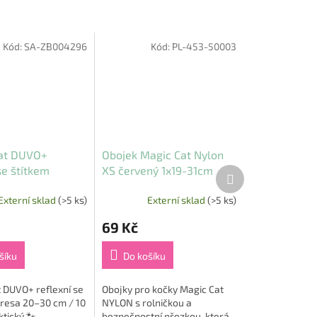
Kód:
SA-ZB004296
Kód:
PL-453-50003
at DUVO+
Obojek Magic Cat Nylon
se štítkem
XS červený 1x19-31cm
Další
produkt
20-30cm/10mm
Externí sklad
(>5 ks)
Externí sklad
(>5 ks)
69 Kč
šíku
Do košíku
 DUVO+ reflexní se
Obojky pro kočky Magic Cat
dresa 20–30 cm / 10
NYLON s rolničkou a
tický 🐾
bezpečnostní přezkou, která