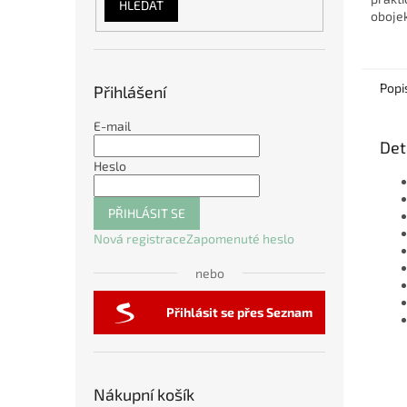
HLEDAT
oboje
všech 
nastav
padne a
Popi
Přihlášení
E-mail
Det
Heslo
PŘIHLÁSIT SE
Nová registrace
Zapomenuté heslo
nebo
Přihlásit se přes Seznam
Nákupní košík