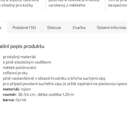
k vhodný pro kočky
vyrobený z měkkého
bezpečnos
plemen. Díky
popruhu. Spoje jsou šité, pro
kočky, kte
itelné délce perfektně
možnost nastavení je postroj
funkčnost,
 zajistí pohodlí při...
opatřeny plastovou...
Díky reflex
s
Podobné (16)
Diskuze
Značka
Ostatní informa
ailní popis produktu
prodyšný materiál
s plně elastickým vodítkem
měkké polstrování
reflexní prvky
plně nastavitelné v oblasti hrudníku a břicha suchými zipy
pro případ povolení suchého zipu je ještě zapínání na plastovou spon
materiál:
nylon
rozměr
: 36-54 cm , délka vodítka 1,20 m
barva:
černá