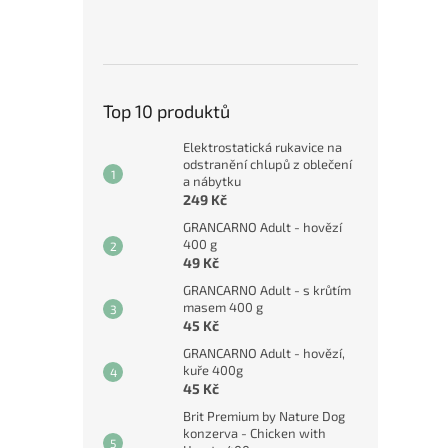
Top 10 produktů
Elektrostatická rukavice na
odstranění chlupů z oblečení
a nábytku
249 Kč
GRANCARNO Adult - hovězí
400 g
49 Kč
GRANCARNO Adult - s krůtím
masem 400 g
45 Kč
GRANCARNO Adult - hovězí,
kuře 400g
45 Kč
Brit Premium by Nature Dog
konzerva - Chicken with