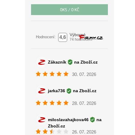
0
KS /
0 KČ