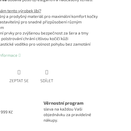
nám tento výrobek líbí?
ný a prodyšný materiál pro maximální komfort kočky
astavitelný pro snadné přizpůsobení různým
em
ní prvky pro zvýšenou bezpečnost za šera a tmy
olstrování chrání citlivou kočičí kůži
lastické vodítko pro volnost pohybu bez zamotání
 informace
ZEPTAT SE
SDÍLET
Věrnostní program
sleva na každou Vaši
1999 Kč
objednávku za pravidelné
nákupy.