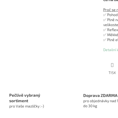
Proč se 
✅ Pohodl
✅ Plně n
velikost
✅ Reflex
✅ Měkké p
✅ Plně e
Detailní
TISK
Pečlivě vybraný
Doprava ZDARMA
sortiment
pro objednávky nad 
do 30 kg
pro Vaše mazlíčky :-)