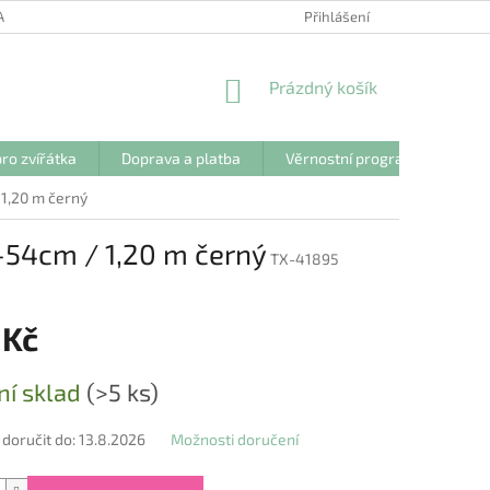
ANY OSOBNÍCH ÚDAJŮ
Přihlášení
NÁKUPNÍ
Prázdný košík
KOŠÍK
ro zvířátka
Doprava a platba
Věrnostní program
Kon
 1,20 m černý
-54cm / 1,20 m černý
TX-41895
 Kč
ní sklad
(>5 ks)
oručit do:
13.8.2026
Možnosti doručení