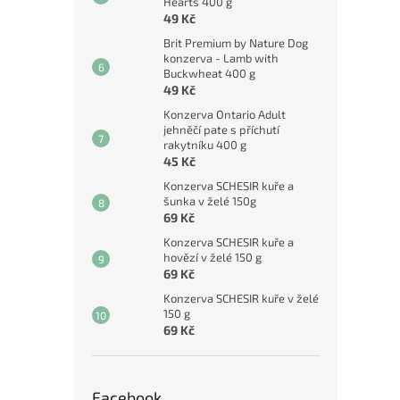
Hearts 400 g
49 Kč
Brit Premium by Nature Dog
konzerva - Lamb with
Buckwheat 400 g
49 Kč
Konzerva Ontario Adult
jehněčí pate s příchutí
rakytníku 400 g
45 Kč
Konzerva SCHESIR kuře a
šunka v želé 150g
69 Kč
Konzerva SCHESIR kuře a
hovězí v želé 150 g
69 Kč
Konzerva SCHESIR kuře v želé
150 g
69 Kč
Facebook