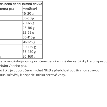
oručená denní krmná dávka
tnost psa
množství
16-30 g
30-50 g
40-65 g
45-80 g
55-95 g
60-110 g
70-125 g
80-135 g
85-150 g
g
90-160 g
ená množství jsou doporučené denní krmné dávky. Dávky lze přizpůsob
ebám Vašeho psa.
ačátku je doporučeno míchat N&D s předchozí používanou stravou.
musí mít vždy k dispozici misku čerstvé vody.