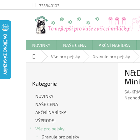
Přejít
735840103
na
obsah
NOVINKY
NAŠE CENA
AKČNÍ NABÍDKA
Domů
Vše pro pejsky
Granule pro pejsky
P
N&D
o
Přeskočit
s
Mini
Kategorie
kategorie
t
SA-KRM
r
NOVINKY
Průměr
Neohod
a
hodnoc
NAŠE CENA
n
produkt
AKČNÍ NABÍDKA
n
je
í
VÝPRODEJ
0,0
p
z
Vše pro pejsky
5
a
Granule pro pejsky
hvězdič