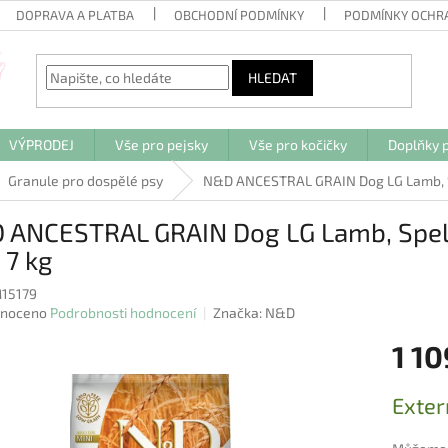
DOPRAVA A PLATBA
OBCHODNÍ PODMÍNKY
PODMÍNKY OCHR
HLEDAT
VÝPRODEJ
Vše pro pejsky
Vše pro kočičky
Doplňky p
Granule pro dospělé psy
N&D ANCESTRAL GRAIN Dog LG Lamb, Spe
 ANCESTRAL GRAIN Dog LG Lamb, Spelt
 7 kg
15179
né
noceno
Podrobnosti hodnocení
Značka:
N&D
ení
1 10
u
Měrná
Exter
cena:
ek.