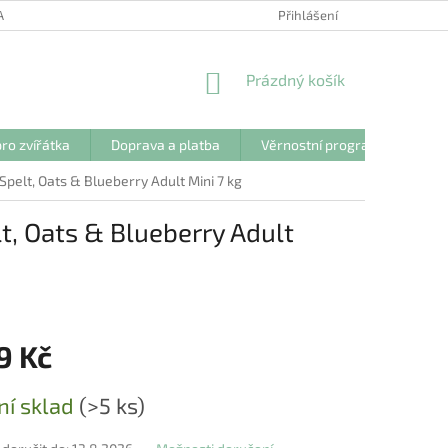
ANY OSOBNÍCH ÚDAJŮ
Přihlášení
NÁKUPNÍ
Prázdný košík
KOŠÍK
ro zvířátka
Doprava a platba
Věrnostní program
Kon
lt, Oats & Blueberry Adult Mini 7 kg
, Oats & Blueberry Adult
9 Kč
ní sklad
(>5 ks)