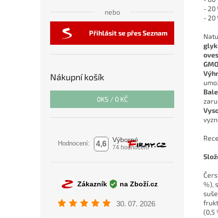
- 20
nebo
- 20
Přihlásit se přes Seznam
Natu
gly
oves
GMO
Výhr
Nákupní košík
umož
Bale
0
KS /
0 KČ
zaru
Vyso
vyzna
Rece
Slož
Čers
%), s
suše
fruk
(0,5