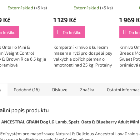
y & Brown Rice 6,5
kg
& Sweet 
Externí sklad
(>5 ks)
Externí sklad
(>5 ks)
9 Kč
1 129 Kč
1 969 K
o košíku
Do košíku
Do ko
 Ontario Mini &
Kompletní krmivo s kuřecím
Krmivo Ont
m Weight Control
masem a rýží pro dospělé psy
Breeds Mo
 & Brown Rice 6,5 kg je
velkých a obřích plemen o
Sweet Pota
prémiové
hmotnosti nad 25 kg. Proteiny
prémiová 
o vytvořené na míru
podporují vitalitu a optimální
receptura
lým psům malých a
kondici....
dospělé p
ích plemen, kteří...
která využí
s
Podobné (16)
Diskuze
Značka
Ostatní informa
ailní popis produktu
ANCESTRAL GRAIN Dog LG Lamb, Spelt, Oats & Blueberry Adult Mini 
iční systém pro masožravce Natural & Delicious Ancestral Low Grain 
 % vysoce kvalitních surovin živočišného původu