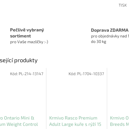
TISK
Pečlivě vybraný
Doprava ZDARMA
sortiment
pro objednávky nad 
do 30 kg
pro Vaše mazlíčky :-)
sející produkty
Kód:
PL-214-13147
Kód:
PL-1704-10337
o Ontario Mini &
Krmivo Rasco Premium
Krmivo On
um Weight Control
Adult Large kuře s rýží 15
Breeds M