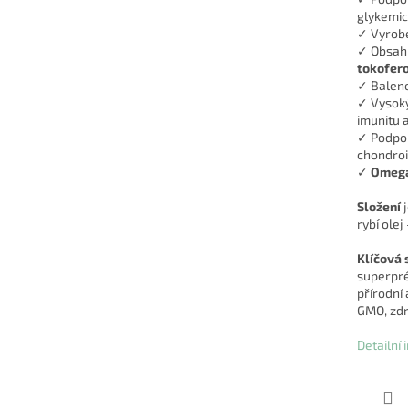
glykemic
✓ Vyrob
✓ Obsahu
tokofer
✓ Baleno
✓ Vysoký
imunitu a
✓ Podpo
chondroi
✓
Omega
Složení
j
rybí ole
Klíčová 
superpré
přírodní
GMO, zdra
Detailní