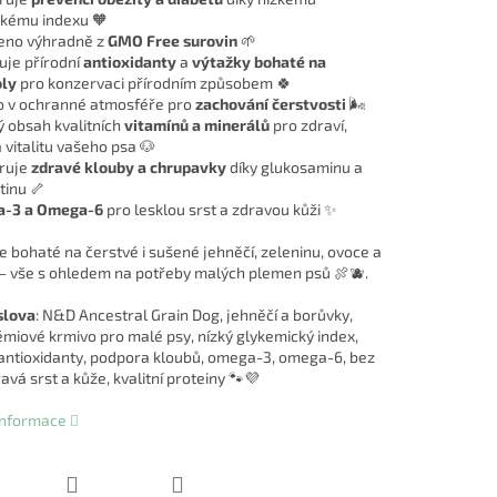
kému indexu 🧡
eno výhradně z
GMO Free surovin
🌱
je přírodní
antioxidanty
a
výtažky bohaté na
oly
pro konzervaci přírodním způsobem 🍀
 v ochranné atmosféře pro
zachování čerstvosti
🌬️
 obsah kvalitních
vitamínů a minerálů
pro zdraví,
 vitalitu vašeho psa 🐶
ruje
zdravé klouby a chrupavky
díky glukosaminu a
tinu 🦴
-3 a Omega-6
pro lesklou srst a zdravou kůži ✨
e bohaté na čerstvé i sušené jehněčí, zeleninu, ovoce a
j – vše s ohledem na potřeby malých plemen psů 🍖🫐.
slova
: N&D Ancestral Grain Dog, jehněčí a borůvky,
miové krmivo pro malé psy, nízký glykemický index,
 antioxidanty, podpora kloubů, omega-3, omega-6, bez
vá srst a kůže, kvalitní proteiny 🐾💜
 informace