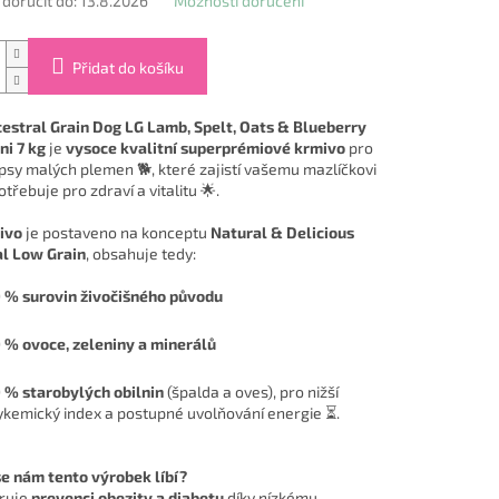
oručit do:
13.8.2026
Možnosti doručení
Přidat do košíku
stral Grain Dog LG Lamb, Spelt, Oats & Blueberry
ni 7 kg
je
vysoce kvalitní superprémiové krmivo
pro
psy malých plemen 🐕, které zajistí vašemu mazlíčkovi
otřebuje pro zdraví a vitalitu 🌟.
ivo
je postaveno na konceptu
Natural & Delicious
l Low Grain
, obsahuje tedy:
 % surovin živočišného původu
 % ovoce, zeleniny a minerálů
 % starobylých obilnin
(špalda a oves), pro nižší
ykemický index a postupné uvolňování energie ⏳.
se nám tento výrobek líbí?
ruje
prevenci obezity a diabetu
díky nízkému