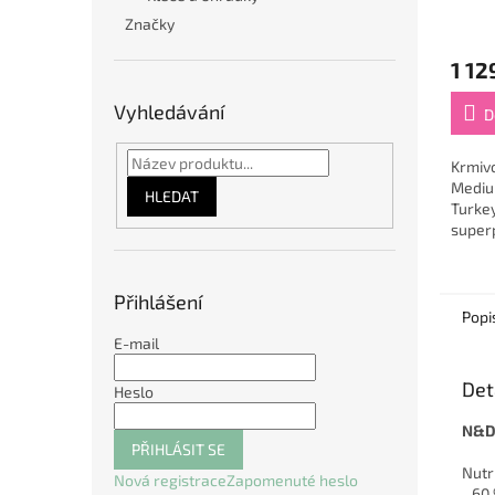
Turke
Značky
kg
1 12
Vyhledávání
D
Krmivo
Mediu
HLEDAT
Turkey
super
krmiv
dospě
středn
Přihlášení
Popi
E-mail
Det
Heslo
N&D 
PŘIHLÁSIT SE
Nutr
Nová registrace
Zapomenuté heslo
- 60