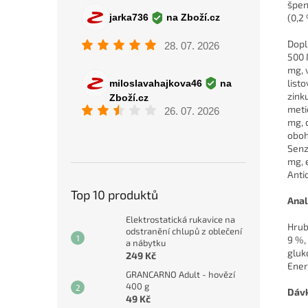
špen
(0,2
Dopl
500 
mg, 
list
zink
meti
mg, 
oboh
Senz
mg, 
Anti
Top 10 produktů
Anal
Elektrostatická rukavice na
Hrub
odstranění chlupů z oblečení
9 %,
a nábytku
gluk
249 Kč
Ener
GRANCARNO Adult - hovězí
400 g
Dávk
49 Kč