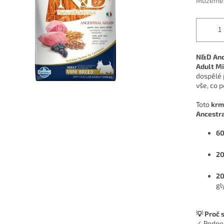
Můžeme d
N&D Ance
Adult Mi
dospělé 
vše, co p
Toto
krm
Ancestra
60
20
20
gl
💡 Proč 
✓ Podpo