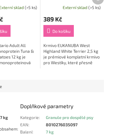
produkt
Potatoes 12 kg
kg
Externí sklad
(>5 ks)
Externí sklad
(>5 ks)
č
389 Kč
šíku
Do košíku
ario Adult All
Krmivo EUKANUBA West
noprotein Tuna &
Highland White Terrier 2,5 kg
toes 12 kg je
je prémiové kompletní krmivo
monoproteinová
pro Westíky, které přesně
 navržená pro
odpovídá jejich specifickým
sy všech plemen,
potřebám a citlivé pokožce 🐶
vá tuňák jako...
🤍. Receptura je...
ce
Doplňkové parametry
7 kg
Kategorie
:
Granule pro dospělé psy
EAN
:
8010276035097
s obsahem:
Balení
:
7 kg