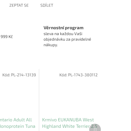
ZEPTAT SE
SDÍLET
Věrnostní program
sleva na každou Vaši
1999 Kč
objednávku za pravidelné
nákupy.
Kód:
PL-214-13139
Kód:
PL-1743-380112
tario Adult All
Krmivo EUKANUBA West
onoprotein Tuna
Highland White Terrier 2,5
Další