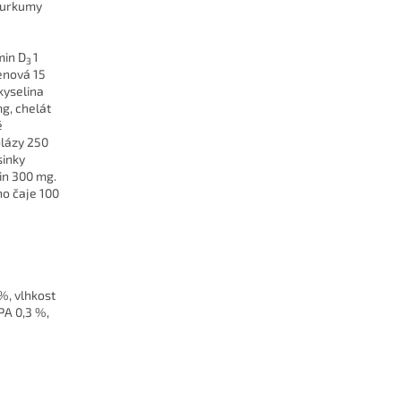
 kurkumy
min D
1
3
henová 15
kyselina
mg, chelát
é
olázy 250
sinky
in 300 mg.
ho čaje 100
%, vlhkost
PA 0,3 %,