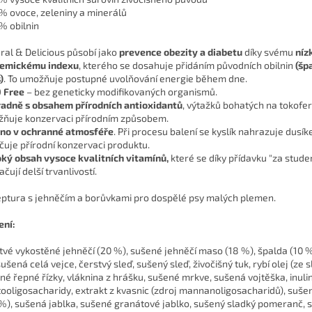
 % ovoce, zeleniny a minerálů
 % obilnin
ral & Delicious působí jako
prevence obezity a diabetu
díky svému
níz
kemickému indexu
, kterého se dosahuje přidáním původních obilnin
(šp
)
. To umožňuje postupné uvolňování energie během dne.
 Free
– bez geneticky modifikovaných organismů.
adně s obsahem přírodních antioxidantů
, výtažků bohatých na tokofer
ňuje konzervaci přírodním způsobem.
no v ochranné atmosféře
. Při procesu balení se kyslík nahrazuje dusík
čuje přírodní konzervaci produktu.
ký obsah vysoce kvalitních vitamínů,
které se díky přídavku "za stude
čují delší trvanlivostí.
ptura s jehněčím a borůvkami pro dospělé psy malých plemen.
ení:
tvé vykostěné jehněčí (20 %), sušené jehněčí maso (18 %), špalda (10 %
ušená celá vejce, čerstvý sleď, sušený sleď, živočišný tuk, rybí olej (ze s
né řepné řízky, vláknina z hrášku, sušené mrkve, sušená vojtěška, inulin
tooligosacharidy, extrakt z kvasnic (zdroj mannanoligosacharidů), suš
 %), sušená jablka, sušené granátové jablko, sušený sladký pomeranč, 