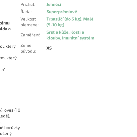
Příchuť
:
Jehněčí
Řada
:
Superprémiové
Velikost
Trpasličí (do 5 kg)
,
Malé
kému
plemene
:
(5-10 kg)
alda a
Srst a kůže
,
Kosti a
Zaměření
:
klouby
,
Imunitní systém
Země
ol, který
XS
původu
:
em, který
na"
), oves (10
ledě),
,
ené borůvky
sušený