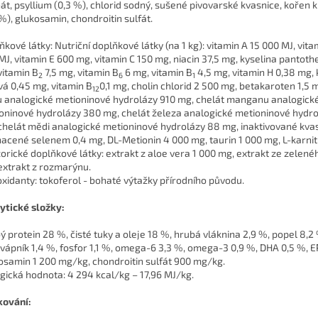
át, psyllium (0,3 %), chlorid sodný, sušené pivovarské kvasnice, kořen
 %), glukosamin, chondroitin sulfát.
ňkové látky: Nutriční doplňkové látky (na 1 kg): vitamin A 15 000 MJ, vita
MJ, vitamin E 600 mg, vitamin C 150 mg, niacin 37,5 mg, kyselina pantot
vitamin B
7,5 mg, vitamin B
6 mg, vitamin B
4,5 mg, vitamin H 0,38 mg, 
2
6
1
ová 0,45 mg, vitamin B
0,1 mg, cholin chlorid 2 500 mg, betakaroten 1,5 
12
u analogické metioninové hydrolázy 910 mg, chelát manganu analogick
oninové hydrolázy 380 mg, chelát železa analogické metioninové hydr
chelát mědi analogické metioninové hydrolázy 88 mg, inaktivované kva
acené selenem 0,4 mg, DL-Metionin 4 000 mg, taurin 1 000 mg, L-karnit
orické doplňkové látky: extrakt z aloe vera 1 000 mg, extrakt ze zelené
extrakt z rozmarýnu.
oxidanty: tokoferol - bohaté výtažky přírodního původu.
ytické složky:
ý protein 28 %, čisté tuky a oleje 18 %, hrubá vláknina 2,9 %, popel 8,2 
 vápník 1,4 %, fosfor 1,1 %, omega-6 3,3 %, omega-3 0,9 %, DHA 0,5 %, E
osamin 1 200 mg/kg, chondroitin sulfát 900 mg/kg.
gická hodnota: 4 294 kcal/kg – 17,96 MJ/kg.
ování: