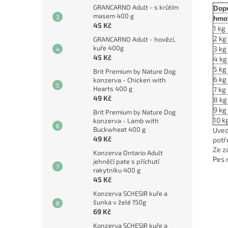
GRANCARNO Adult - s krůtím
Dop
masem 400 g
hmo
45 Kč
1 kg
2 kg
GRANCARNO Adult - hovězí,
kuře 400g
3 kg
45 Kč
4 kg
5 kg
Brit Premium by Nature Dog
6 kg
konzerva - Chicken with
Hearts 400 g
7 kg
49 Kč
8 kg
9 kg
Brit Premium by Nature Dog
10 k
konzerva - Lamb with
Buckwheat 400 g
Uved
49 Kč
potř
Ze z
Konzerva Ontario Adult
Pes 
jehněčí pate s příchutí
rakytníku 400 g
45 Kč
Konzerva SCHESIR kuře a
šunka v želé 150g
69 Kč
Konzerva SCHESIR kuře a