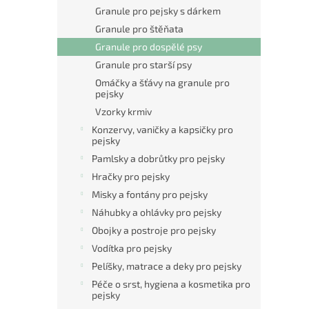
n
Granule pro pejsky s dárkem
e
Granule pro štěňata
l
Granule pro dospělé psy
Granule pro starší psy
Omáčky a šťávy na granule pro
pejsky
Vzorky krmiv
Konzervy, vaničky a kapsičky pro
pejsky
Pamlsky a dobrůtky pro pejsky
Hračky pro pejsky
Misky a fontány pro pejsky
Náhubky a ohlávky pro pejsky
Obojky a postroje pro pejsky
Vodítka pro pejsky
Pelíšky, matrace a deky pro pejsky
Péče o srst, hygiena a kosmetika pro
pejsky