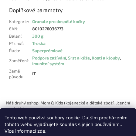
Doplňkové parametry
Kategorie
:
Granule pro dospělé kočky
EAN
:
8010276036773
Balení
:
300 g
Příchuť
:
Treska
Řada
:
Superprémiové
Podpora zažívání
,
Srst a kůže
,
Kosti a klouby
,
Zaměření
:
Imunitní systém
Země
IT
původu
:
Z
á
Náš druhý eshop: Mom & Kids (kojenecké a dětské zboží, licenční
p
produkty)
a
Tento web používá soubory cookie. Dalším procházením
t
tohoto webu vyjadřujete souhlas s jejich používáním..
í
Více informací
zde
.