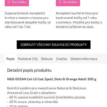
Do košíku
Do košíku
Superprémiové, kompletní
Kompletní suché krmivo pro
krmivo s masem z lososa pro
kastrované kočky od 1 roku
sterilizované dospělé kočky ve
s kuřetem. Vhodné pro kočky s
věku od 1 do 7 let.
tendencí přibírat na váze.
Kontrola chutě k jídlu a
udržení...
ZOBRAZIT VŠECHNY SOUVISEJÍCÍ PRODUKTY
Popis
Podobné (16)
Diskuze
Značka
Ostatní informace
Detailní popis produktu
N&D OCEAN Cat LG Cod, Spelt, Oats & Orange Adult 300 g
Nutriční systém pro masožravce Natural & Delicious
Ancestral Low Grain s obsahem:
- 60 % vysoce kvalitních surovin živočišného původu
- 20 % ovoce, zeleniny a minerálů
- 20 % obilnin