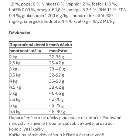
1,9 %, popel 8 %, vlhkost 8 %, vápník 1,2 %, fosfor 1,15 %,
hořčík 0,09 %, omega-6 1,8 %, omega-3 2,5 %, DHA 1,1 %, EPA
0,8 %, glukosamin 1 200 mg/kg, chondroitin sulfát 900
mg/kg. Energická hodnota: 4 476 kcal/kg – 18,72 MJ/kg.
Dávkování:
Doporučená denní krmná dávka
hmotnost kočky
množství
2 kg
22-36 g
2,5 kg
25-42 g
3 kg
28-48 g
3,5 kg
32-52 g
4 kg
35-58 g
4,5 kg
38-62 g
5 kg
40-66 g
5,5 kg
42-70 g
6 kg
45-75 g
6,5 kg
48-80 g
Doporučené krmné dávky jsou pouze orientační. Podávané
množství krmiva je třeba přizpůsobit aktivitě, prostředí i
kondici Vaší kočky.
Kočka musí mít vždy přístup k čisté a čerstvé vodě.