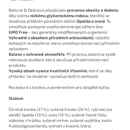
Natural & Delicious působí jako
prevence obezity a diabetu
díky svému
nízkému glykemickému indexu
, kterého se
dosahuje přidáním původních obilnin
(špalda a oves)
. To
umožňuje postupné uvolňování energie během dne.
GMO Free
– bez geneticky modifikovaných organismů.
Výhradně s obsahem přírodních antioxidantů
, výtažků
bohatých na tokoferol, který umožňuje konzervaci přírodním
způsobem.
Baleno v ochranné atmosféře
. Při procesu balení se kyslík
nahrazuje dusíkem, který zaručuje přírodní konzervaci
produktu.
Vysoký obsah vysoce kvalitních Vitamínů
, které se díky
přídavku "za studena" vyznačují delší trvanlivostí.
Receptura s treskou a pomerančem pro dospělé kočky.
Složení:
Čerstvá treska (27 %), sušená treska (26 %), rybí olej (ze
sledě), špalda (10 %), oves (10 %), sušené řepné řízky,
vláknina z hrášku, sušené mrkve, sušená vojtěška, inulin,
fruktooligosacharidy, extrakt z kvasnic (zdroj