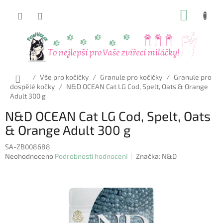
Přejít
NÁKUP
na
obsah
KOŠÍK
Domů
/
Vše pro kočičky
/
Granule pro kočičky
/
Granule pro
dospělé kočky
/
N&D OCEAN Cat LG Cod, Spelt, Oats & Orange
Adult 300 g
N&D OCEAN Cat LG Cod, Spelt, Oats
& Orange Adult 300 g
SA-ZB008688
Průměrné
Neohodnoceno
Podrobnosti hodnocení
Značka:
N&D
hodnocení
produktu
je
0,0
z
5
hvězdiček.