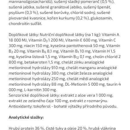
mannanoligosacharidů), sušený sladký pomeranč (0,5 %),
sušená jablka, sušené granátové jablko, sušený špenát,
psyllium (0,3 %), sušené borůvky, chlorid sodný, sušené
pivovarské kvasnice, kořen kurkumy (0,2 %), glukosamin,
chondroitin sulfát.
Doplňkové látky: Nutriční doplňkové látky (na 1 kg): Vitamín A
18 000 MJ, Vitamín D
1 200 MJ, Vitamín E 600 mg, Vitamín C
3
300 mg, niacin 150 mg, kyselina pantothenová 50 mg, Vitamín
B
20 mg, Vitamín B
8,1 mg, Vitamín B
10 mg, Vitamín H 1,5
2
6
1
mg, kyselina listová 1,5 mg, Vitamín B
0,1 mg, cholin chlorid 2
12
800 mg, betakaroten 1,5 mg, chelát zinku analogické
metioninové hydrolázy 910 mg, chelát manganu analogické
metioninové hydrolázy 380 mg, chelát železa analogické
metioninové hydrolázy 250 mg, chelát mědi analogické
metioninové hydrolázy 88 mg, DL-Metionin 5 000 mg, taurin 4
000 mg, L-karnitin 300 mg.
Senzorické doplňkové látky: extrakt z aloe vera 1 000 mg,
extrakt ze zeleného čaje 100 mg, extrakt z rozmarýnu.
Antioxidanty: tokoferol - bohaté výtažky přírodního původu.
Analytické složky:
Hrubý protein 36 %, čisté tuky a oleje 20 %, hrubá vláknina