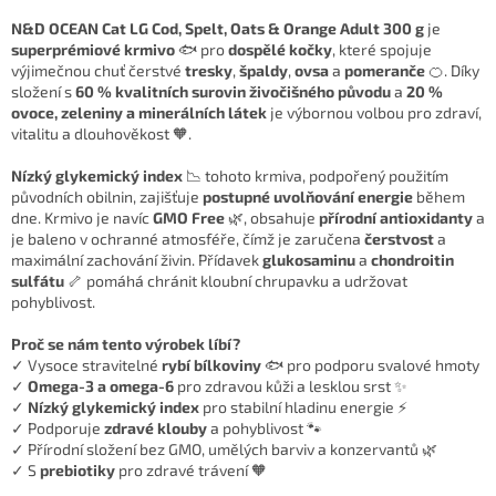
N&D OCEAN Cat LG Cod, Spelt, Oats & Orange Adult 300 g
je
superprémiové krmivo
🐟 pro
dospělé kočky
, které spojuje
výjimečnou chuť čerstvé
tresky
,
špaldy
,
ovsa
a
pomeranče
🍊. Díky
složení s
60 % kvalitních surovin živočišného původu
a
20 %
ovoce, zeleniny a minerálních látek
je výbornou volbou pro zdraví,
vitalitu a dlouhověkost 🧡.
Nízký glykemický index
📉 tohoto krmiva, podpořený použitím
původních obilnin, zajišťuje
postupné uvolňování energie
během
dne. Krmivo je navíc
GMO Free
🌿, obsahuje
přírodní antioxidanty
a
je baleno v ochranné atmosféře, čímž je zaručena
čerstvost
a
maximální zachování živin. Přídavek
glukosaminu
a
chondroitin
sulfátu
🦴 pomáhá chránit kloubní chrupavku a udržovat
pohyblivost.
Proč se nám tento výrobek líbí?
✓ Vysoce stravitelné
rybí bílkoviny
🐟 pro podporu svalové hmoty
✓
Omega-3 a omega-6
pro zdravou kůži a lesklou srst ✨
✓
Nízký glykemický index
pro stabilní hladinu energie ⚡
✓ Podporuje
zdravé klouby
a pohyblivost 🐾
✓ Přírodní složení bez GMO, umělých barviv a konzervantů 🌿
✓ S
prebiotiky
pro zdravé trávení 🧡