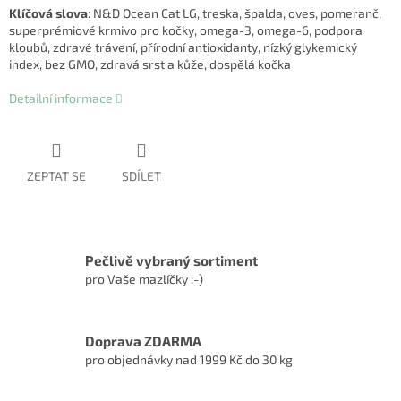
Klíčová slova
: N&D Ocean Cat LG, treska, špalda, oves, pomeranč,
superprémiové krmivo pro kočky, omega-3, omega-6, podpora
kloubů, zdravé trávení, přírodní antioxidanty, nízký glykemický
index, bez GMO, zdravá srst a kůže, dospělá kočka
Detailní informace
ZEPTAT SE
SDÍLET
Pečlivě vybraný sortiment
pro Vaše mazlíčky :-)
Doprava ZDARMA
pro objednávky nad 1999 Kč do 30 kg