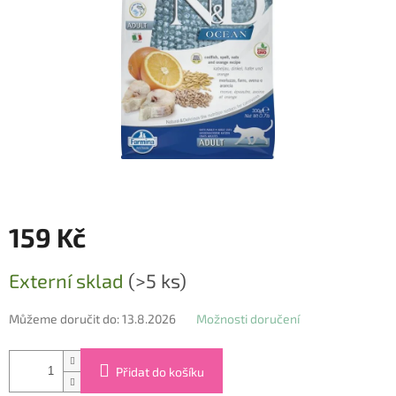
159 Kč
Měrná
Externí sklad
(>5 ks)
cena:
Můžeme doručit do:
13.8.2026
Možnosti doručení
Přidat do košíku