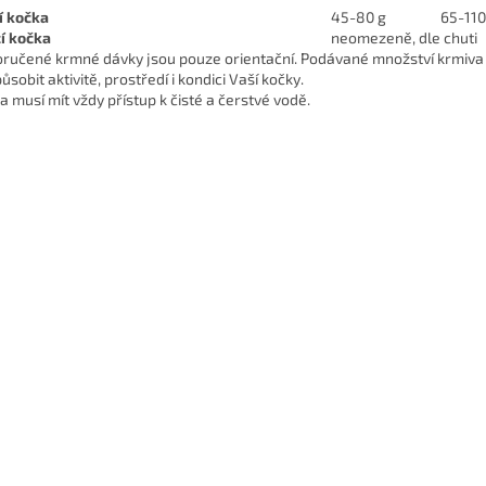
í kočka
45-80 g
65-110
cí kočka
neomezeně, dle chuti
ručené krmné dávky jsou pouze orientační. Podávané množství krmiva 
ůsobit aktivitě, prostředí i kondici Vaší kočky.
a musí mít vždy přístup k čisté a čerstvé vodě.