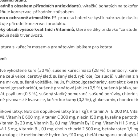
adně s obsahem přírodních antioxidantů
, výtažků bohatých na tokofer
ňuje konzervaci přírodním způsobem.
no v ochranné atmosféře
. Při procesu balení se kyslík nahrazuje dusík
čuje přírodní konzervaci produktu.
ký obsah vysoce kvalitních Vitamínů,
které se díky přídavku "za stude
čují delší trvanlivostí.
ptura s kuřecím masem a granátovým jablkem pro koťata.
ení:
tvé vykostěné kuře (30 %), sušené kuřecí maso (28 %), brambory, kuřec
ná celá vejce, čerstvý sleď, sušený sleď, rybí olej (ze sledě), vláknina z 
né mrkve, sušená vojtěška, inulin, fruktooligosacharidy, extrakt z kvasn
anoligosacharidů), sušené granátové jablko (0,5 %), sušená jablka, s
át, psyllium (0,3 %), sušený sladký pomeranč, sušené borůvky, chlorid 
né pivovarské kvasnice, kořen kurkumy (0,2 %), glukosamin, chondroitin
ňkové látky: Nutriční doplňkové látky (na 1 kg): Vitamín A 18 000 MJ, Vit
MJ, Vitamín E 600 mg, Vitamín C 300 mg, niacin 150 mg, kyselina pantot
Vitamín B
20 mg, Vitamín B
8,1 mg, Vitamín B
10 mg, Vitamín H 1,5 mg, 
2
6
1
ová 1,5 mg, Vitamín B
0,1 mg, cholin chlorid 2 500 mg, betakaroten 1,5 m
12
u analogické metioninové hydrolázy 910 mg, chelát manganu analogick