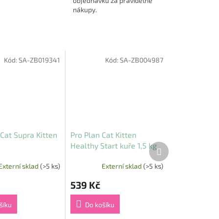
objednávku za pravidelné
nákupy.
Kód:
SA-ZB019341
Kód:
SA-ZB004987
Cat Supra Kitten
Pro Plan Cat Kitten
Healthy Start kuře 1,5 kg
Další
produkt
Externí sklad
(>5 ks)
Externí sklad
(>5 ks)
539 Kč
šíku
Do košíku