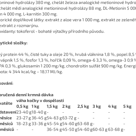
oninové hydrolázy 380 mg, chelát železa analogické metioninové hydr
chelát mědi analogické metioninové hydrolázy 88 mg, DL-Metionin 5 00
in 4 000 mg, L-karnitin 300 mg.
orické doplňkové látky: extrakt z aloe vera 1 000 mg, extrakt ze zelené
extrakt z rozmarýnu.
oxidanty: tokoferol - bohaté výtažky přírodního původu.
ytické složky:
ý protein 44 %, čisté tuky a oleje 20 %, hrubá vláknina 1,8 %, popel 8,5
 vápník 1,5 %, fosfor 1,3 %, hořčík 0,09 %, omega-6 3,3 %, omega-3 0,9 
PA 0,3 %, glukosamin 1 200 mg/kg, chondroitin sulfát 900 mg/kg. Energ
ota: 4 344 kcal/kg – 18,17 MJ/kg.
ování:
ručená denní krmná dávka
váha kočky v dospělosti
kotěte
0,5 kg
1 kg
1,5 kg
2 kg
2,5 kg
3 kg
4 kg
5 kg
dstavení
23-40 g
18-40 g
-
-
-
-
-
-
měsíce
23-27 g
36-45 g
54-63 g
63-72 g
-
-
-
-
měsíců
18-23 g
33-36 g
45-54 g
54-60 g
63-68 g
-
-
-
 měsíců
-
-
36-54 g
45-50 g
54-60 g
60-63 g
63-68 g
-