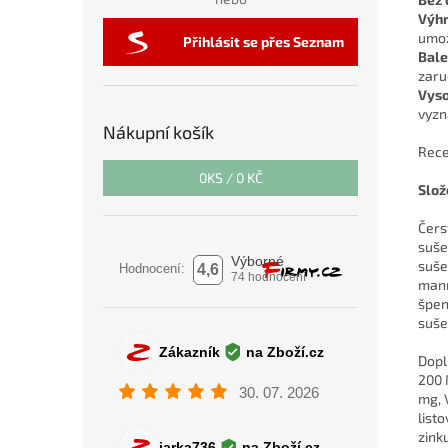
Výhr
umož
Přihlásit se přes Seznam
Bale
zaru
Vyso
vyzna
Nákupní košík
Rece
0
KS /
0 KČ
Slož
Čers
suše
suše
mann
špen
suše
Dopl
200 
mg, 
list
zink