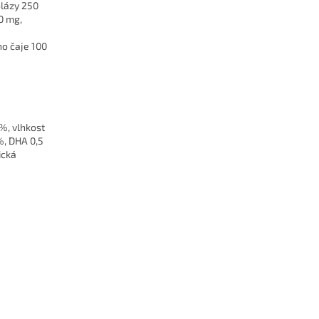
olázy 250
0 mg,
ho čaje 100
 %, vlhkost
%, DHA 0,5
ická