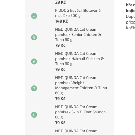
29 Kč
břez
kojí
KIDDOG hovězí filetované
masíčko 500 g
Dopo
149 Kč
přizp
Kočk
N&D QUINOA Cat Cream
pamlsek Senior Chicken &
Tuna 60 g
79 Kč
N&D QUINOA Cat Cream
pamlsek Hairball Chicken &
Tuna 60 g
79 Kč
N&D QUINOA Cat Cream
pamlsek Weight
Management Chicken & Tuna
60 g
79 Kč
N&D QUINOA Cat Cream
pamlsek Skin & Coat Salmon
60 g
79 Kč
N&D QUINOA Cat Cream