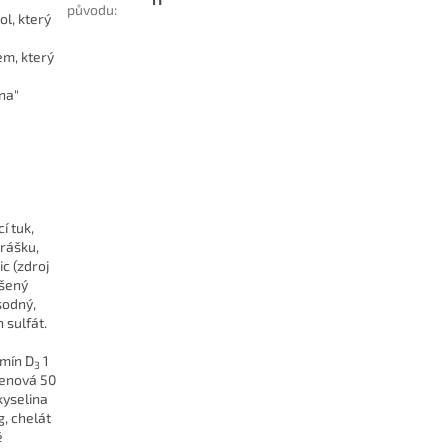
původu
:
ol, který
em, který
na"
í tuk,
hrášku,
ic (zdroj
ušený
sodný,
 sulfát.
amín D
1
3
henová 50
kyselina
g, chelát
é