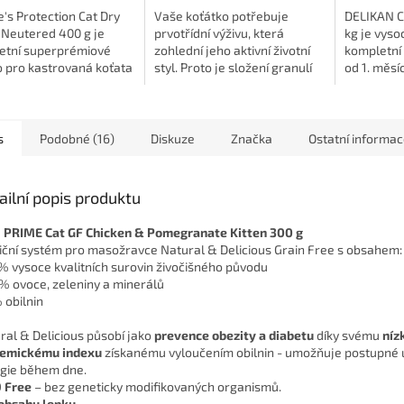
's Protection Cat Dry
Vaše koťátko potřebuje
DELIKAN Ca
 Neutered 400 g je
prvotřídní výživu, která
kg je vysoc
etní superprémiové
zohlední jeho aktivní životní
kompletní 
o pro kastrovaná koťata
styl. Proto je složení granulí
od 1. měsí
věku 6–12 měsíců.
Hill's Science Plan pro koťata
speciálně 
je vysoce kvalitní
přizpůsobeno potřebám koťat
podpořilo 
í maso 🐓, které...
ve...
malých koč
s
Podobné (16)
Diskuze
Značka
Ostatní informa
ailní popis produktu
PRIME Cat GF Chicken & Pomegranate Kitten 300 g
iční systém pro masožravce Natural & Delicious Grain Free s obsahem:
 % vysoce kvalitních surovin živočišného původu
 % ovoce, zeleniny a minerálů
 obilnin
ral & Delicious působí jako
prevence obezity a diabetu
díky svému
níz
kemickému indexu
získanému vyloučením obilnin - umožňuje postupné 
gie během dne.
 Free
– bez geneticky modifikovaných organismů.
obsahu lepku.