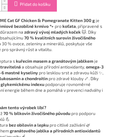
Přidat do košíku
ME Cat GF Chicken & Pomegranate Kitten 300 g
je
émiové bezobilné krmivo
🐾 pro
koťata
, připravené s
a důrazem na
zdravý vývoj mladých koček
🐱. Díky
obsahujícímu
70 % kvalitních surovin živočišného
 30 % ovoce, zeleniny a minerálů, poskytuje vše
pro správný růst a vitalitu.
eptura s
kuřecím masem a granátovým jablkem
je
travitelná
a obsahuje přírodní antioxidanty,
omega-3
-6 mastné kyseliny
pro lesklou srst a zdravou kůži ✨,
lukosamin a chondroitin
pro zdravé klouby 🦴. Díky
 glykemickému indexu
podporuje rovnoměrné
ní energie během dne a pomáhá v prevenci nadváhy i
nám tento výrobek líbí?
až
70 % bílkovin živočišného původu
pro podporu
alů 💪
tura
bez obilovin a lepku
pro citlivé zažívání 🌿
ahem
granátového jablka a přírodních antioxidantů
ení imunity 🍎