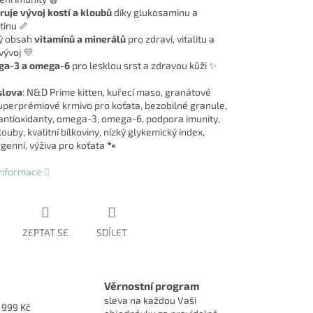
uje vývoj kostí a kloubů
díky glukosaminu a
tinu 🦴
ý obsah
vitamínů a minerálů
pro zdraví, vitalitu a
vývoj 💛
ga-3 a omega-6
pro lesklou srst a zdravou kůži ✨
slova
: N&D Prime kitten, kuřecí maso, granátové
superprémiové krmivo pro koťata, bezobilné granule,
 antioxidanty, omega-3, omega-6, podpora imunity,
ouby, kvalitní bílkoviny, nízký glykemický index,
genní, výživa pro koťata 🐾
 informace
ZEPTAT SE
SDÍLET
Věrnostní program
sleva na každou Vaši
1999 Kč