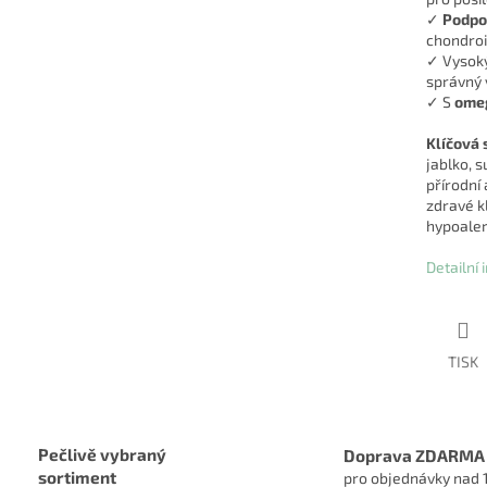
✓
Podpor
chondroi
✓ Vysok
správný 
✓ S
ome
Klíčová 
jablko, 
přírodní
zdravé kl
hypoaler
Detailní
TISK
Pečlivě vybraný
Doprava ZDARMA
sortiment
pro objednávky nad 