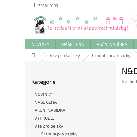
Přejít
735840103
na
obsah
NOVINKY
NAŠE CENA
AKČNÍ NABÍDKA
Domů
Vše pro kočičky
Granule pro kočičky
P
N&D
o
Přeskočit
s
Kategorie
Průměr
Neohod
kategorie
t
hodnoc
r
produkt
NOVINKY
a
je
NAŠE CENA
n
0,0
AKČNÍ NABÍDKA
z
n
5
í
VÝPRODEJ
hvězdič
p
Vše pro pejsky
a
Granule pro pejsky