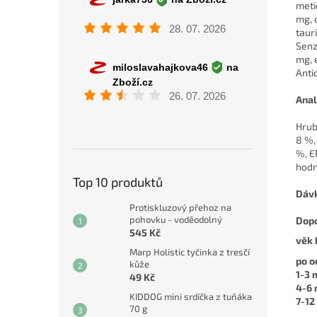
meti
mg, 
taur
Senz
mg, 
Anti
Anal
Hrub
8 %,
%, E
hodn
Top 10 produktů
Dávk
Protiskluzový přehoz na
pohovku - voděodolný
Dopo
545 Kč
věk 
Marp Holistic tyčinka z tresčí
po o
kůže
1-3 
49 Kč
4-6 
KIDDOG mini srdíčka z tuňáka
7-12
70 g