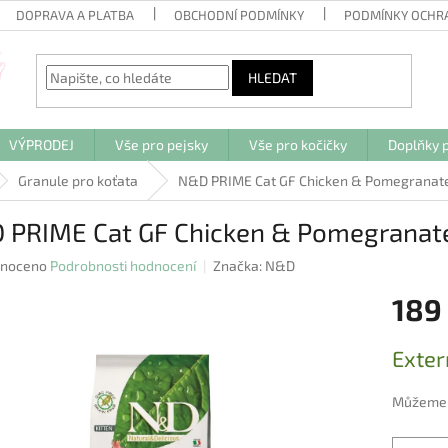
DOPRAVA A PLATBA
OBCHODNÍ PODMÍNKY
PODMÍNKY OCHR
HLEDAT
VÝPRODEJ
Vše pro pejsky
Vše pro kočičky
Doplňky p
Granule pro koťata
N&D PRIME Cat GF Chicken & Pomegranate 
 PRIME Cat GF Chicken & Pomegranate
né
noceno
Podrobnosti hodnocení
Značka:
N&D
ení
189
u
Měrná
Exter
cena:
ek.
Můžeme d