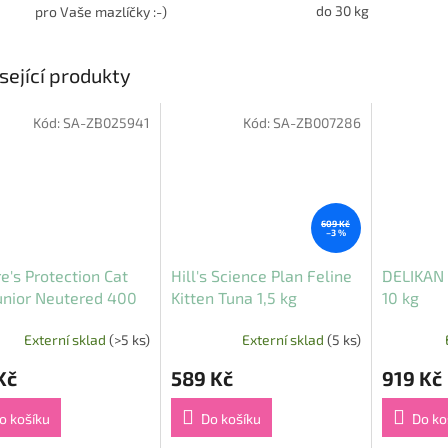
do 30 kg
pro Vaše mazlíčky :-)
sející produkty
Kód:
SA-ZB025941
Kód:
SA-ZB007286
609 Kč
–3 %
e's Protection Cat
Hill's Science Plan Feline
DELIKAN 
unior Neutered 400
Kitten Tuna 1,5 kg
10 kg
Externí sklad
(>5 ks)
Externí sklad
(5 ks)
Kč
589 Kč
919 Kč
o košíku
Do košíku
Do ko