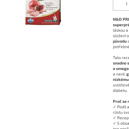
N&D PRI
superpr
láskou 
složení 
původu
a
potřebné 
Tato rec
snadno s
a omega
a navíc
g
nízkému
uvolňová
diabetu.
Proč se 
✓ Podíl 
růstu sv
✓ Recep
✓ S obs
pro posíl