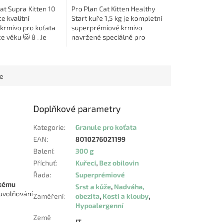
t Supra Kitten 10
Pro Plan Cat Kitten Healthy
e kvalitní
Start kuře 1,5 kg je kompletní
krmivo pro koťata
superprémiové krmivo
ce věku 🐱🍼. Je
navržené speciálně pro
navrženo tak, aby
koťata od 1 měsíce věku 🐾.
zdravý růst a vývoj
Receptura vychází z
ek v...
aktuálních vědeckých...
ce
Doplňkové parametry
Kategorie
:
Granule pro koťata
EAN
:
8010276021199
Balení
:
300 g
Příchuť
:
Kuřecí
,
Bez obilovin
Řada
:
Superprémiové
kému
Srst a kůže
,
Nadváha,
uvolňování
Zaměření
:
obezita
,
Kosti a klouby
,
Hypoalergenní
Země
IT