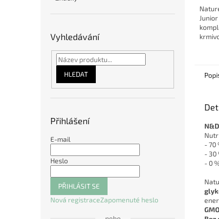
Nature
Junior
kompl
Vyhledávání
krmiv
🐾 ve 
Obsahu
drůbež
HLEDAT
Popi
Det
Přihlášení
N&D 
Nutr
E-mail
- 70
- 30
Heslo
- 0 %
Natu
PŘIHLÁSIT SE
gly
Nová registrace
Zapomenuté heslo
ener
GMO
nebo
Bez 