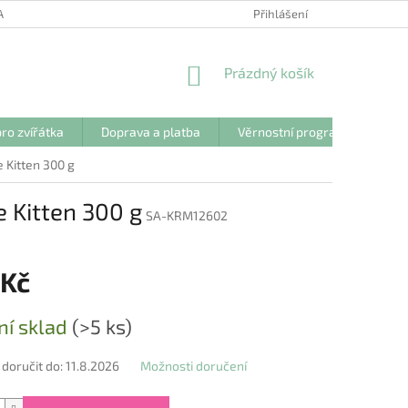
ANY OSOBNÍCH ÚDAJŮ
Přihlášení
NÁKUPNÍ
Prázdný košík
KOŠÍK
ro zvířátka
Doprava a platba
Věrnostní program
Kon
Kitten 300 g
 Kitten 300 g
SA-KRM12602
 Kč
ní sklad
(>5 ks)
oručit do:
11.8.2026
Možnosti doručení