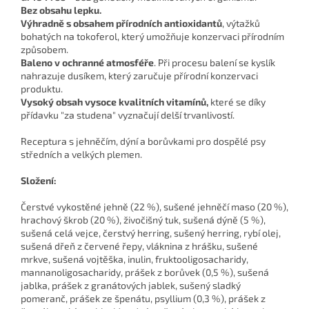
Bez obsahu lepku.
Výhradně s obsahem přírodních antioxidantů
, výtažků
bohatých na tokoferol, který umožňuje konzervaci přírodním
způsobem.
Baleno v ochranné atmosféře
. Při procesu balení se kyslík
nahrazuje dusíkem, který zaručuje přírodní konzervaci
produktu.
Vysoký obsah vysoce kvalitních vitamínů,
které se díky
přídavku "za studena" vyznačují delší trvanlivostí.
Receptura s jehněčím
, dýní a borůvkami pro dospělé psy
středních a velkých plemen.
Složení:
Čerstvé vykostěné jehně (22 %), sušené jehněčí maso (20 %),
hrachový škrob (20 %), živočišný tuk, sušená dýně (5 %),
sušená celá vejce, čerstvý herring, sušený herring, rybí olej,
sušená dřeň z červené řepy, vláknina z hrášku, sušené
mrkve, sušená vojtěška, inulin, fruktooligosacharidy,
mannanoligosacharidy, prášek z borůvek (0,5 %), sušená
jablka, prášek z granátových jablek, sušený sladký
pomeranč, prášek ze špenátu, psyllium (0,3 %), prášek z