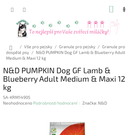
Přejít
NÁKUP
na
obsah
KOŠÍK
Domů
/
Vše pro pejsky
/
Granule pro pejsky
/
Granule pro
dospělé psy
/
N&D PUMPKIN Dog GF Lamb & Blueberry Adult
Medium & Maxi 12 kg
N&D PUMPKIN Dog GF Lamb &
Blueberry Adult Medium & Maxi 12
kg
SA-KRM14905
Průměrné
Neohodnoceno
Podrobnosti hodnocení
Značka:
N&D
hodnocení
produktu
je
0,0
z