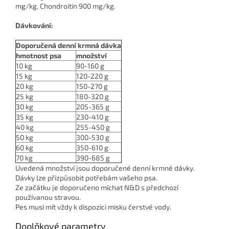
mg/kg, Chondroitin 900 mg/kg.
Dávkování:
Doporučená denní krmná dávka
hmotnost psa
množství
10 kg
90-160 g
15 kg
120-220 g
20 kg
150-270 g
25 kg
180-320 g
30 kg
205-365 g
35 kg
230-410 g
40 kg
255-450 g
50 kg
300-530 g
60 kg
350-610 g
70 kg
390-685 g
Uvedená množství jsou doporučené denní krmné dávky.
Dávky lze přizpůsobit potřebám vašeho psa.
Ze začátku je doporučeno míchat N&D s předchozí
používanou stravou.
Pes musí mít vždy k dispozici misku čerstvé vody.
Doplňkové parametry