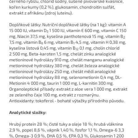
černého rybízu, chlorid sodný, sušené pivovarské kvasnice,
kořen kurkumy (0,2 %), glukosamin, chondroitin sulfát,
extrakt z afrikánu (zdroj luteinu).
Doplňkové látky: Nutriční doplňkové látky (na 1 kg): vitamin A
15 000 IU, vitamin D
1 500 IU, vitamin E 600 mg, vitamin C 150
3
mg, Niacin 37,5 mg, kyselina panthotenová 15 mg, vitamin B
2
7,5 mg, vitamin B
6 mg, vitamin B
4,5 mg, vitamin H 0,38 mg,
6
1
kyselina listová 0,45 mg, vitamin B
0,1 mg, cholin chlorid
12
2 500 mg, Beta-karoten 1,5 mg, chelát zinku analogické
metioninové hydrolázy 910 mg, chelát manganu analogické
metioninové hydrolázy 380 mg, chelát železa analogické
metioninové hydrolázy 250 mg, chelát mědi analogické
metioninové hydrolázy 88 mg, selenometionin 0,4 mg, DL-
Metionin 4 000 mg, taurin 1 000 mg, L-karnitin 300 mg.
Organoleptické přísady: extrakt z aloe vera 1 000 mg, extrakt
ze zeleného čaje 100 mg, extrakt z rozmarýnu.
Antioxidanty: tokoferol - bohaté výtažky přírodního původu.
Analytické složky:
Hrubý protein 28 %; čisté tuky a oleje 18 %; hrubá vláknina
2,9 %, popel 8,6 %, vápník 1,40 %, fosfor 1,1 %, Omega-6 3,3
%, Omega-3 0,9 %, DHA 0,5 %, EPA 0,3 %, Glukosamin 1 200