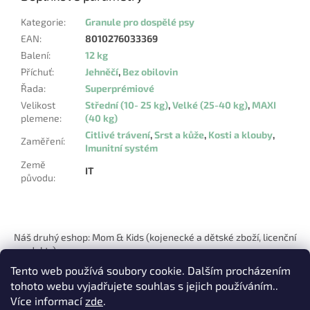
Kategorie
:
Granule pro dospělé psy
EAN
:
8010276033369
Balení
:
12 kg
Příchuť
:
Jehněčí
,
Bez obilovin
Řada
:
Superprémiové
Velikost
Střední (10- 25 kg)
,
Velké (25-40 kg)
,
MAXI
plemene
:
(40 kg)
Citlivé trávení
,
Srst a kůže
,
Kosti a klouby
,
Zaměření
:
Imunitní systém
Země
IT
původu
:
Z
á
Náš druhý eshop: Mom & Kids (kojenecké a dětské zboží, licenční
p
produkty)
a
Tento web používá soubory cookie. Dalším procházením
t
tohoto webu vyjadřujete souhlas s jejich používáním..
í
Více informací
zde
.