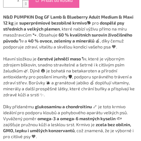
Přidat do košíku
N&D PUMPKIN Dog GF Lamb & Blueberry Adult Medium & Maxi
12 kg
je
superprémiové bezobilné krmivo
🐕 pro
dospělé psy
středních a velkých plemen
, které nabízí výživu přímo na míru
masožravcům 🐾. Obsahuje
60 % kvalitních surovin živočišného
původu
🐑 a
40 % ovoce, zeleniny a minerálů
🍎, díky čemuž
podporuje zdraví, vitalitu a skvělou kondici vašeho psa 🧡.
Hlavní složkou je
čerstvé jehněčí maso
🐑, které je výborným
zdrojem bílkovin, snadno stravitelné a šetrné i k citlivým psím
žaludkům 🌿. Dýně 🎃 je bohatá na betakaroten a přírodní
antioxidanty pro posílení imunity 🛡️, podporu správného trávení a
zdraví střev. Borůvky 🫐 a granátové jablko 🍏 doplňují vitamíny,
minerály a další prospěšné látky, které chrání buňky a přispívají ke
zdravé kůži a srsti ✨.
Díky přidanému
glukosaminu a chondroitinu
🦴 je toto krmivo
ideální pro podporu kloubů a pohybového aparátu velkých psů.
Vyvážený poměr
omega-3 a omega-6 mastných kyselin
🐟
zajišťuje pružnou kůži a lesklou srst. Krmivo je
zcela bez obilnin,
GMO, lepku i umělých konzervantů
, což znamená, že je výborné i
pro citlivé psy 🧡.