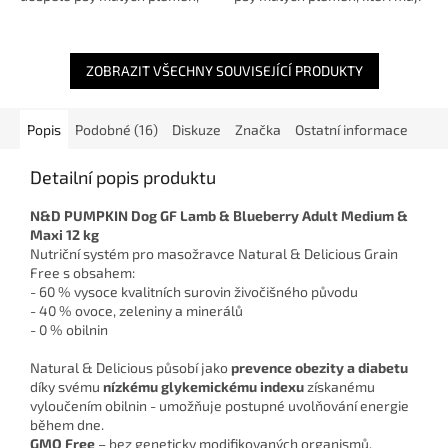
kteří potřebují kvalitní,
citlivé zažívání, vyšší nároky na
výživnou a snadno
výživu nebo preferují...
stravitelnou stravu...
ZOBRAZIT VŠECHNY SOUVISEJÍCÍ PRODUKTY
Popis
Podobné (16)
Diskuze
Značka
Ostatní informace
Detailní popis produktu
N&D PUMPKIN Dog GF Lamb & Blueberry Adult Medium &
Maxi 12 kg
Nutriční systém pro masožravce Natural & Delicious Grain
Free s obsahem:
- 60 % vysoce kvalitních surovin živočišného původu
- 40 % ovoce, zeleniny a minerálů
- 0 % obilnin
Natural & Delicious působí jako
prevence obezity a diabetu
díky svému
nízkému glykemickému indexu
získanému
vyloučením obilnin - umožňuje postupné uvolňování energie
během dne.
GMO Free
– bez geneticky modifikovaných organismů.