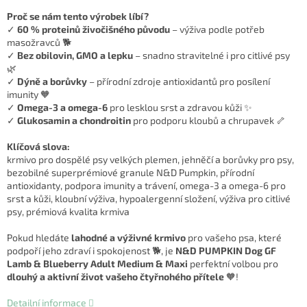
Proč se nám tento výrobek líbí?
✓
60 % proteinů živočišného původu
– výživa podle potřeb
masožravců 🐕
✓
Bez obilovin, GMO a lepku
– snadno stravitelné i pro citlivé psy
🌿
✓
Dýně a borůvky
– přírodní zdroje antioxidantů pro posílení
imunity 🧡
✓
Omega-3 a omega-6
pro lesklou srst a zdravou kůži ✨
✓
Glukosamin a chondroitin
pro podporu kloubů a chrupavek 🦴
Klíčová slova:
krmivo pro dospělé psy velkých plemen, jehněčí a borůvky pro psy,
bezobilné superprémiové granule N&D Pumpkin, přírodní
antioxidanty, podpora imunity a trávení, omega-3 a omega-6 pro
srst a kůži, kloubní výživa, hypoalergenní složení, výživa pro citlivé
psy, prémiová kvalita krmiva
Pokud hledáte
lahodné a výživné krmivo
pro vašeho psa, které
podpoří jeho zdraví i spokojenost 🐕, je
N&D PUMPKIN Dog GF
Lamb & Blueberry Adult Medium & Maxi
perfektní volbou pro
dlouhý a aktivní život vašeho čtyřnohého přítele
🧡!
Detailní informace