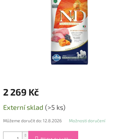
5
hvězdiček.
2 269 Kč
Měrná
Externí sklad
(>5 ks)
cena:
Můžeme doručit do:
12.8.2026
Možnosti doručení