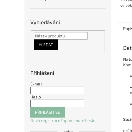
ve věk
Vyhledávání
Popi
HLEDAT
Det
Natu
Komp
Přihlášení
E-mail
Heslo
PŘIHLÁSIT SE
Slož
Nová registrace
Zapomenuté heslo
drůb
nebo