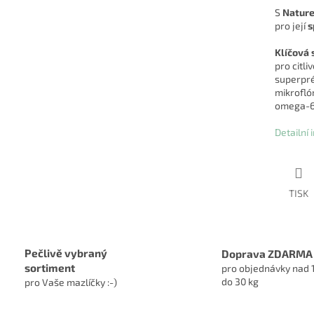
S
Nature
pro její
s
Klíčová 
pro citli
superpré
mikroflór
omega-6,
Detailní
TISK
Pečlivě vybraný
Doprava ZDARMA
sortiment
pro objednávky nad 
do 30 kg
pro Vaše mazlíčky :-)