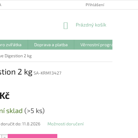
ANY OSOBNÍCH ÚDAJŮ
Přihlášení
NÁKUPNÍ
Prázdný košík
KOŠÍK
ro zvířátka
Doprava a platba
Věrnostní program
Kon
ve Digestion 2 kg
stion 2 kg
SA-KRM13427
 Kč
ní sklad
(>5 ks)
oručit do:
11.8.2026
Možnosti doručení