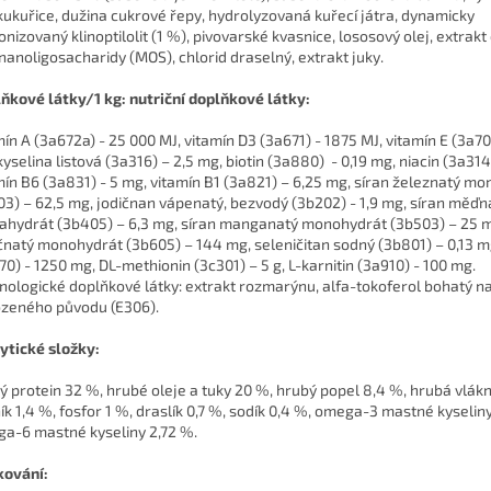
 kukuřice, dužina cukrové řepy, hydrolyzovaná kuřecí játra, dynamicky
onizovaný klinoptilolit (1 %), pivovarské kvasnice, lososový olej, extrakt
anoligosacharidy (MOS), chlorid draselný, extrakt juky.
ňkové látky/1 kg: nutriční doplňkové látky:
mín A (3a672a) - 25 000 MJ, vitamín D3 (3a671) - 1875 MJ, vitamín E (3a7
kyselina listová (3a316) – 2,5 mg, biotin (3a880) - 0,19 mg, niacin (3a314
mín B6 (3a831) - 5 mg, vitamín B1 (3a821) – 6,25 mg, síran železnatý m
03) – 62,5 mg, jodičnan vápenatý, bezvodý (3b202) - 1,9 mg, síran měďn
ahydrát (3b405) – 6,3 mg, síran manganatý monohydrát (3b503) – 25 m
čnatý monohydrát (3b605) – 144 mg, seleničitan sodný (3b801) – 0,13 mg
70) - 1250 mg, DL-methionin (3c301) – 5 g, L-karnitin (3a910) - 100 mg.
nologické doplňkové látky: extrakt rozmarýnu, alfa-tokoferol bohatý na
ozeného původu (E306).
ytické složky:
ý protein 32 %, hrubé oleje a tuky 20 %, hrubý popel 8,4 %, hrubá vlákn
ík 1,4 %, fosfor 1 %, draslík 0,7 %, sodík 0,4 %, omega-3 mastné kyselin
a-6 mastné kyseliny 2,72 %.
ování: