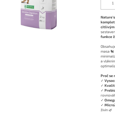
Nature's
komplet
citlivým
sestave
funkce ž
Obsahuj
masa 🐔
minimaliz
a vlákni
optimaliz
Proč se 
✓
Vysoce
✓
Kvalit
✓
Prebio
rovnováh
✓
Omega
✓
Micro
živin 🌿