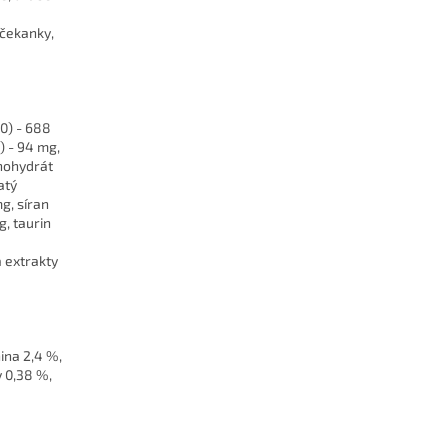
 čekanky,
00) - 688
) - 94 mg,
onohydrát
atý
g, síran
, taurin
 extrakty
ina 2,4 %,
y 0,38 %,