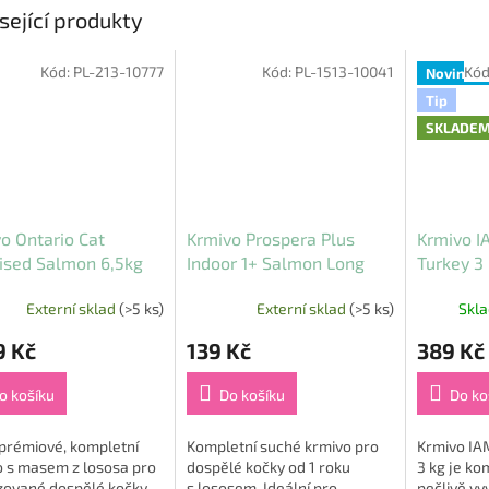
sející produkty
Kód:
PL-213-10777
Kód:
PL-1513-10041
Kód
Novinka
Tip
SKLADE
o Ontario Cat
Krmivo Prospera Plus
Krmivo I
lised Salmon 6,5kg
Indoor 1+ Salmon Long
Turkey 3
Hair 0,4kg
Externí sklad
(>5 ks)
Externí sklad
(>5 ks)
Skl
9 Kč
139 Kč
389 Kč
o košíku
Do košíku
Do ko
prémiové, kompletní
Kompletní suché krmivo pro
Krmivo IA
o s masem z lososa pro
dospělé kočky od 1 roku
3 kg je ko
izované dospělé kočky
s lososem. Ideální pro
pečlivě vy