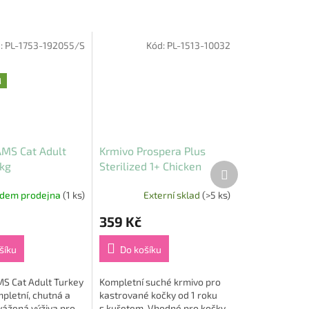
:
PL-1753-192055/S
Kód:
PL-1513-10032
M
AMS Cat Adult
Krmivo Prospera Plus
 kg
Sterilized 1+ Chicken
Další
produkt
Weight Balance 2kg
adem prodejna
(1 ks)
Externí sklad
(>5 ks)
359 Kč
šíku
Do košíku
MS Cat Adult Turkey
Kompletní suché krmivo pro
mpletní, chutná a
kastrované kočky od 1 roku
vážená výživa pro
s kuřetem. Vhodné pro kočky