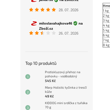
Hmo
1 kg
2 kg
3 kg
4 kg
5 kg
6 kg
7 kg
8 kg
Top 10 produktů
Protiskluzový přehoz na
pohovku - voděodolný
545 Kč
Marp Holistic tyčinka z tresčí
kůže
49 Kč
KIDDOG mini srdíčka z tuňáka
70 g