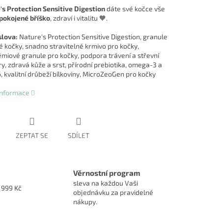
's Protection Sensitive Digestion
dáte své kočce vše
pokojené bříško
, zdraví i vitalitu 🧡.
slova:
Nature's Protection Sensitive Digestion, granule
vé kočky, snadno stravitelné krmivo pro kočky,
miové granule pro kočky, podpora trávení a střevní
y, zdravá kůže a srst, přírodní prebiotika, omega-3 a
 kvalitní drůbeží bílkoviny, MicroZeoGen pro kočky
 informace
ZEPTAT SE
SDÍLET
Věrnostní program
sleva na každou Vaši
1999 Kč
objednávku za pravidelné
nákupy.