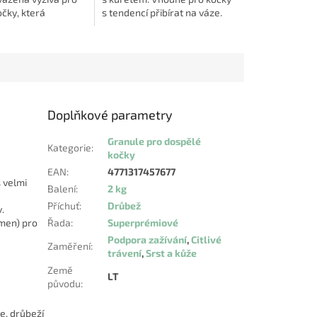
čky, která
s tendencí přibírat na váze.
jejich každodenní
Kontrola chutě k jídlu a
draví a skvělou
udržení...
....
Doplňkové parametry
Granule pro dospělé
Kategorie
:
kočky
EAN
:
4771317457677
 velmi
Balení
:
2 kg
Příchuť
:
Drůbež
.
čmen) pro
Řada
:
Superprémiové
Podpora zažívání
,
Citlivé
Zaměření
:
trávení
,
Srst a kůže
Země
LT
původu
:
e, drůbeží