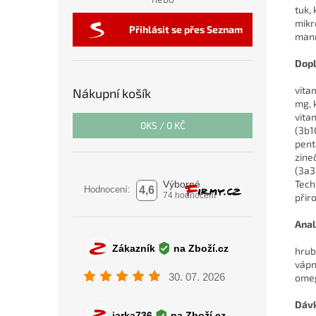
tuk,
mikr
Přihlásit se přes Seznam
mann
Dopl
vita
Nákupní košík
mg, 
vita
0
KS /
0 KČ
(3b1
pent
zine
(3a3
Tech
přir
Anal
hrub
vápn
omeg
Dávk