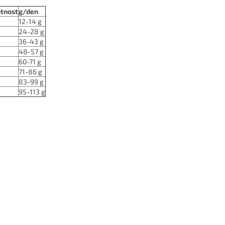
tnost
g/den
12-14 g
24-28 g
36-43 g
48-57 g
60-71 g
71-86 g
83-99 g
95-113 g