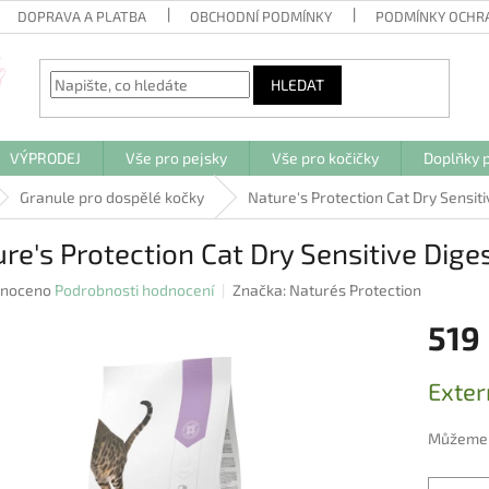
DOPRAVA A PLATBA
OBCHODNÍ PODMÍNKY
PODMÍNKY OCHR
HLEDAT
VÝPRODEJ
Vše pro pejsky
Vše pro kočičky
Doplňky p
Granule pro dospělé kočky
Nature's Protection Cat Dry Sensiti
re's Protection Cat Dry Sensitive Dige
né
noceno
Podrobnosti hodnocení
Značka:
Nature´s Protection
ení
519
u
Měrná
Exter
cena:
ek.
Můžeme d