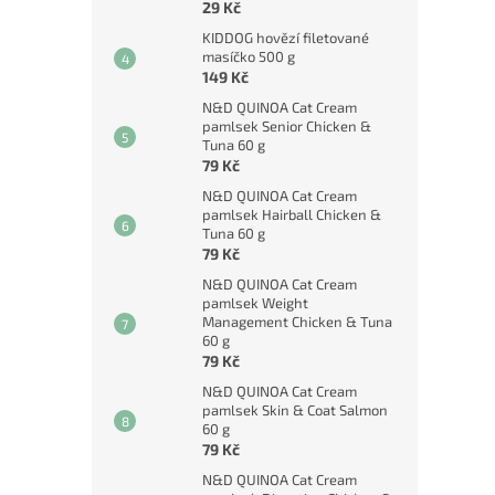
29 Kč
KIDDOG hovězí filetované
masíčko 500 g
149 Kč
N&D QUINOA Cat Cream
pamlsek Senior Chicken &
Tuna 60 g
79 Kč
N&D QUINOA Cat Cream
pamlsek Hairball Chicken &
Tuna 60 g
79 Kč
N&D QUINOA Cat Cream
pamlsek Weight
Management Chicken & Tuna
60 g
79 Kč
N&D QUINOA Cat Cream
pamlsek Skin & Coat Salmon
60 g
79 Kč
N&D QUINOA Cat Cream