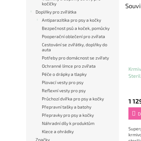
kočičky
Souvi
Doplňky pro zvířátka
Antiparazitika pro psy a kočky
Bezpečnost psů a koček, pomůcky
Pooperační oblečení pro zvířata
Cestování se zvířátky, doplňky do
auta
Potřeby pro domácnost se zvířaty
Ochranné límce pro zvířata
Krmiv
Péče o drápky a tlapky
Steri
Plovací vesty pro psy
Reflexní vesty pro psy
Průchozí dvířka pro psy a kočky
1 12
Přepravní tašky a batohy
D
Přepravky pro psy a kočky
Náhradní díly k produktům
Super
Klece a ohrádky
krmiv
Značky
steril