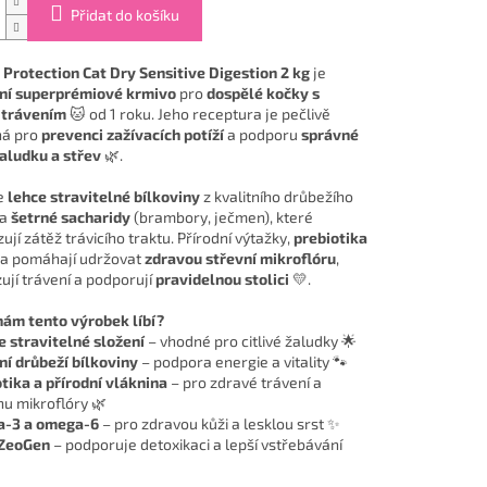
Přidat do košíku
 Protection Cat Dry Sensitive Digestion 2 kg
je
ní superprémiové krmivo
pro
dospělé kočky s
 trávením
🐱 od 1 roku. Jeho receptura je pečlivě
ná pro
prevenci zažívacích potíží
a podporu
správné
aludku a střev
🌿.
e
lehce stravitelné bílkoviny
z kvalitního drůbežího
 a
šetrné sacharidy
(brambory, ječmen), které
ují zátěž trávicího traktu. Přírodní výtažky,
prebiotika
na pomáhají udržovat
zdravou střevní mikroflóru
,
ují trávení a podporují
pravidelnou stolici
💛.
nám tento výrobek líbí?
 stravitelné složení
– vhodné pro citlivé žaludky 🌟
ní drůbeží bílkoviny
– podpora energie a vitality 🐾
tika a přírodní vláknina
– pro zdravé trávení a
u mikroflóry 🌿
-3 a omega-6
– pro zdravou kůži a lesklou srst ✨
ZeoGen
– podporuje detoxikaci a lepší vstřebávání