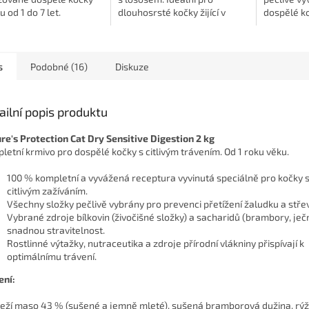
u od 1 do 7 let.
dlouhosrsté kočky žijící v
dospělé ko
domácnosti. Podporuje
podporuje 
zdravou kůži a srst díky...
vitalitu, z
kondici 🐱💛
s
Podobné (16)
Diskuze
ailní popis produktu
re's Protection Cat Dry Sensitive Digestion 2 kg
letní krmivo pro dospělé kočky s citlivým trávením. Od 1 roku věku.
100 % kompletní a vyvážená receptura vyvinutá speciálně pro kočky s
citlivým zažíváním.
Všechny složky pečlivě vybrány pro prevenci přetížení žaludku a střev
Vybrané zdroje bílkovin (živočišné složky) a sacharidů (brambory, je
snadnou stravitelnost.
Rostlinné výtažky, nutraceutika a zdroje přírodní vlákniny přispívají k
optimálnímu trávení.
ení:
eží maso 43 % (sušené a jemně mleté), sušená bramborová dužina, rýž