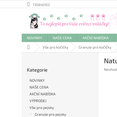
Přejít
735840103
na
obsah
NOVINKY
NAŠE CENA
AKČNÍ NABÍDKA
Domů
Vše pro kočičky
Granule pro kočičky
P
Natu
o
Přeskočit
s
Kategorie
Průměr
Neohod
kategorie
t
hodnoc
r
produkt
NOVINKY
a
je
NAŠE CENA
n
0,0
AKČNÍ NABÍDKA
z
n
5
í
VÝPRODEJ
hvězdič
p
Vše pro pejsky
a
Granule pro pejsky