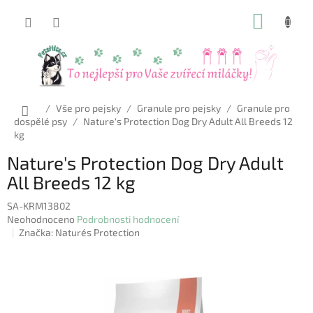
Přejít
NÁKUP
na
obsah
KOŠÍK
Domů
/
Vše pro pejsky
/
Granule pro pejsky
/
Granule pro
dospělé psy
/
Nature's Protection Dog Dry Adult All Breeds 12
kg
Nature's Protection Dog Dry Adult
All Breeds 12 kg
SA-KRM13802
Průměrné
Neohodnoceno
Podrobnosti hodnocení
hodnocení
Značka:
Nature´s Protection
produktu
je
0,0
z
5
hvězdiček.