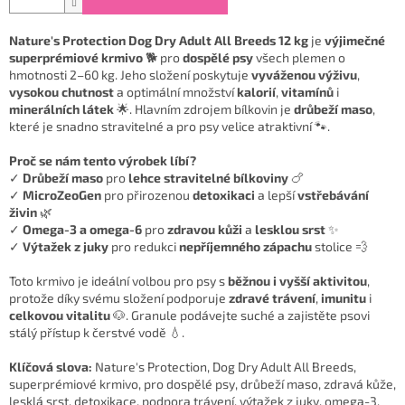
Nature's Protection Dog Dry Adult All Breeds 12 kg
je
výjimečné
superprémiové krmivo
🐕 pro
dospělé psy
všech plemen o
hmotnosti 2–60 kg. Jeho složení poskytuje
vyváženou výživu
,
vysokou chutnost
a optimální množství
kalorií
,
vitamínů
i
minerálních látek
🌟. Hlavním zdrojem bílkovin je
drůbeží maso
,
které je snadno stravitelné a pro psy velice atraktivní 🐾.
Proč se nám tento výrobek líbí?
✓
Drůbeží maso
pro
lehce stravitelné bílkoviny
🍗
✓
MicroZeoGen
pro přirozenou
detoxikaci
a lepší
vstřebávání
živin
🌿
✓
Omega-3 a omega-6
pro
zdravou kůži
a
lesklou srst
✨
✓
Výtažek z juky
pro redukci
nepříjemného zápachu
stolice 💨
Toto krmivo je ideální volbou pro psy s
běžnou i vyšší aktivitou
,
protože díky svému složení podporuje
zdravé trávení
,
imunitu
i
celkovou vitalitu
🐶. Granule podávejte suché a zajistěte psovi
stálý přístup k čerstvé vodě 💧.
Klíčová slova:
Nature's Protection, Dog Dry Adult All Breeds,
superprémiové krmivo, pro dospělé psy, drůbeží maso, zdravá kůže,
lesklá srst, detoxikace, podpora trávení, výtažek z juky, omega-3,