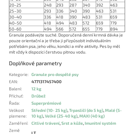
20–25
248
293
287
340
392
463
25–30
293
336
340
390
463
531
30–40
336
418
390
483
531
659
40–50
418
494
483
572
659
779
50–60
494
566
572
655
779
894
Granule podávejte suché. Doporučená denní krmná dávka je
pouze orientační a je třeba ji přizpůsobit individuálním
potřebám psa, jeho věku, kondici a míře aktivity. Pes by měl
mít vždy k dispozici čerstvou pitnou vodu.
Doplňkové parametry
Kategorie
:
Granule pro dospělé psy
EAN
:
4771317457400
Balení
:
12 kg
Příchuť
:
Drůbež
Řada
:
Superprémiové
Velikost
Střední (10- 25 kg)
,
Trpasličí (do 5 kg)
,
Malé (5-
plemene
:
10 kg)
,
Velké (25-40 kg)
,
MAXI (40 kg)
Zaměření
:
Citlivé trávení
,
Srst a kůže
,
Imunitní systém
Země
LT