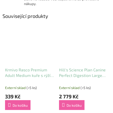
nákupy.
Související produkty
Krmivo Rasco Premium
Hill's Science Plan Canine
Adult Medium kuře s rýží 3
Perfect Digestion Large
kg
Breed 14 kg
Externí sklad
(>5 ks)
Externí sklad
(>5 ks)
339 Kč
2 779 Kč
Do košíku
Do košíku