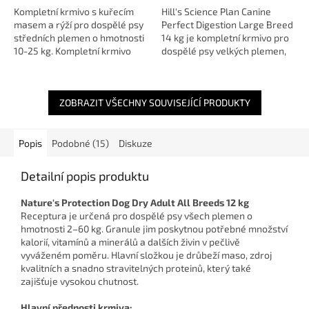
Kompletní krmivo s kuřecím
Hill's Science Plan Canine
masem a rýží pro dospělé psy
Perfect Digestion Large Breed
středních plemen o hmotnosti
14 kg je kompletní krmivo pro
10-25 kg. Kompletní krmivo
dospělé psy velkých plemen,
pro dospělé psy s hmotností
které podporuje zdravé
10–25 kg. Vysoký...
trávení, silnou imunitu a
celkovou...
ZOBRAZIT VŠECHNY SOUVISEJÍCÍ PRODUKTY
Popis
Podobné (15)
Diskuze
Detailní popis produktu
Nature's Protection Dog Dry Adult All Breeds 12 kg
Receptura je určená pro dospělé psy všech plemen o
hmotnosti 2–60 kg. Granule jim poskytnou potřebné množství
kalorií, vitamínů a minerálů a dalších živin v pečlivě
vyváženém poměru. Hlavní složkou je drůbeží maso, zdroj
kvalitních a snadno stravitelných proteinů, který také
zajišťuje vysokou chutnost.
Hlavní přednosti krmiva: