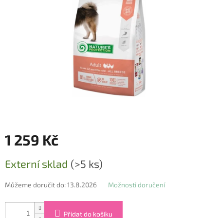
1 259 Kč
Měrná
Externí sklad
(>5 ks)
cena:
Můžeme doručit do:
13.8.2026
Možnosti doručení
Přidat do košíku