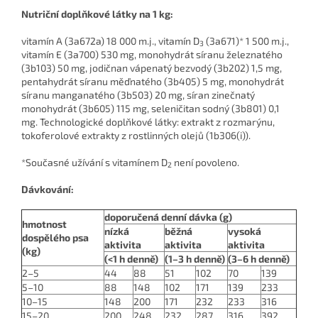
Nutriční doplňkové látky na 1 kg:
vitamín A (3a672a) 18 000 m.j., vitamín D
(3a671)* 1 500 m.j.,
3
vitamín E (3a700) 530 mg, monohydrát síranu železnatého
(3b103) 50 mg, jodičnan vápenatý bezvodý (3b202) 1,5 mg,
pentahydrát síranu měďnatého (3b405) 5 mg, monohydrát
síranu manganatého (3b503) 20 mg, síran zinečnatý
monohydrát (3b605) 115 mg, seleničitan sodný (3b801) 0,1
mg. Technologické doplňkové látky: extrakt z rozmarýnu,
tokoferolové extrakty z rostlinných olejů (1b306(i)).
*Současné užívání s vitamínem D
není povoleno.
2
Dávkování:
doporučená denní dávka (g)
hmotnost
nízká
běžná
vysoká
dospělého psa
aktivita
aktivita
aktivita
(kg)
(<1 h denně)
(1–3 h denně)
(3–6 h denně)
2–5
44
88
51
102
70
139
5–10
88
148
102
171
139
233
10–15
148
200
171
232
233
316
15–20
200
248
232
287
316
392