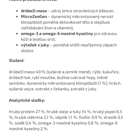
drůbeží maso
– zdroj lehce stravitelných bílkovin,
MicroZeoGen
– dynamický mikronizovaný nerost
klinoptilolit pomáhá detoxikovat tělo a zlepšuje
vstřebávání živin a vitamínů,
omega-3 a omega-6 mastné kyseliny
pro zdravou
kůži a lesklou srst,
výtažek z juky
– pomáhá snížit nepříjemný zápach
stolice.
Složení:
drůbeží maso 40 % (sušené a jemně mleté), rýže, kukuřice,
drůbeží tuk, rybí moučka, dužina cukrové řepy, lněné
semínko, dynamicky mikronizovaný klinoptilolit (1 %), hrách,
sušená vejce, extrakt z čekanky, extrakt z juky.
Analytické složky:
hrubý protein 27 %, hrubé oleje a tuky 14 %, hrubý popel 6,5
%, hrubá vláknina 2,1 %, vápník 1,1 %, fosfor 0,9 %, draslík 0,5
%, sodík 0,4 %, omega-3 mastné kyseliny 0,8 %, omega-6
mastné kyseliny 2 %.