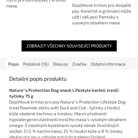
Doplňkové krmivo pro dospělé
hvězdiček.
masa.
psy. Konečně si grilování může
užít i váš pes! Pamlsky s
vysokým obsahem masa.
Vynikající chutnost. Ideální
jako každodenní odměna pro
vašeho...
ZOBRAZIT VŠECHNY SOUVISEJÍCÍ PRODUKTY
Popis
Podobné (16)
Diskuze
Značka
Ostatní informace
Detailní popis produktu
Nature''s Protection Dog snack Lifestyle kachní, tresčí
tyčinky 75 g
Doplňkové krmivo pro psy Nature''s Protection Lifestyle Dog
treat Rawhide sticks with Duck and Cod - tyčinky z hovězí
kůže obalené kachnou a treskou. Hlavní přednosti:
hypoalergenní vlastnosti tresčího masa s vysokým obsahem
omega-3 mastnými kyselinami vysoký obsah živočišných
složek: 51,5 % kachní maso, 25 % hovězí kůže a 8 % tresky.
ideální pro psy s citlivým trávicím traktem Složení: