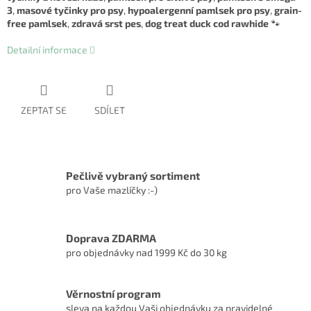
3
,
masové tyčinky pro psy
,
hypoalergenní pamlsek pro psy
,
grain-
free pamlsek
,
zdravá srst pes
,
dog treat duck cod rawhide
🐾
Detailní informace
ZEPTAT SE
SDÍLET
Pečlivě vybraný sortiment
pro Vaše mazlíčky :-)
Doprava ZDARMA
pro objednávky nad 1999 Kč do 30 kg
Věrnostní program
sleva na každou Vaši objednávku za pravidelné