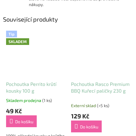
nákupy.
Související produkty
Tip
SKLADEM
Pochoutka Perrito krůtí
Pochoutka Rasco Premium
kousky 100 g
BBQ Kuřecí paličky 230 g
Skladem prodejna
(1 ks)
Průměrné
Externí sklad
(>5 ks)
hodnocení
49 Kč
produktu
129 Kč
je
Do košíku
5,0
Do košíku
z
5
100% přírodní kousky z krůtího