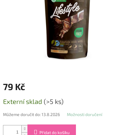
79 Kč
Měrná
Externí sklad
(>5 ks)
cena:
Můžeme doručit do:
13.8.2026
Možnosti doručení
Přidat do košíku