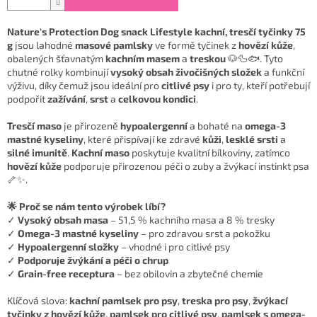
Nature's Protection Dog snack Lifestyle kachní, tresčí tyčinky 75
g
jsou lahodné
masové pamlsky
ve formě tyčinek z
hovězí kůže
,
obalených šťavnatým
kachním masem
a
treskou
🐶🦆🐟. Tyto
chutné rolky kombinují
vysoký obsah živočišných složek
a funkční
výživu, díky čemuž jsou ideální pro
citlivé psy
i pro ty, kteří potřebují
podpořit
zažívání
,
srst
a
celkovou kondici
.
Tresčí maso
je přirozeně
hypoalergenní
a bohaté na
omega-3
mastné kyseliny
, které přispívají ke zdravé
kůži
,
lesklé srsti
a
silné imunitě
.
Kachní maso
poskytuje kvalitní bílkoviny, zatímco
hovězí kůže
podporuje přirozenou péči o zuby a žvýkací instinkt psa
🦴✨.
🌟 Proč se nám tento výrobek líbí?
✓
Vysoký obsah masa
– 51,5 % kachního masa a 8 % tresky
✓
Omega-3 mastné kyseliny
– pro zdravou srst a pokožku
✓
Hypoalergenní složky
– vhodné i pro citlivé psy
✓
Podporuje žvýkání a péči o chrup
✓
Grain-free receptura
– bez obilovin a zbytečné chemie
Klíčová slova:
kachní pamlsek pro psy
,
treska pro psy
,
žvýkací
tyčinky z hovězí kůže
,
pamlsek pro citlivé psy
,
pamlsek s omega-