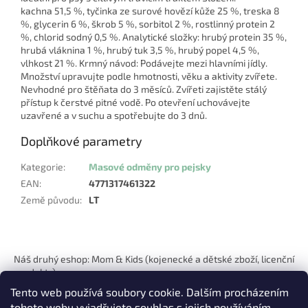
kachna 51,5 %, tyčinka ze surové hovězí kůže 25 %, treska 8
%, glycerin 6 %, škrob 5 %, sorbitol 2 %, rostlinný protein 2
%, chlorid sodný 0,5 %. Analytické složky: hrubý protein 35 %,
hrubá vláknina 1 %, hrubý tuk 3,5 %, hrubý popel 4,5 %,
vlhkost 21 %. Krmný návod: Podávejte mezi hlavními jídly.
Množství upravujte podle hmotnosti, věku a aktivity zvířete.
Nevhodné pro štěňata do 3 měsíců. Zvířeti zajistěte stálý
přístup k čerstvé pitné vodě. Po otevření uchovávejte
uzavřené a v suchu a spotřebujte do 3 dnů.
Doplňkové parametry
Kategorie
:
Masové odměny pro pejsky
EAN
:
4771317461322
Země původu
:
LT
Z
á
Náš druhý eshop: Mom & Kids (kojenecké a dětské zboží, licenční
p
produkty)
a
Tento web používá soubory cookie. Dalším procházením
t
tohoto webu vyjadřujete souhlas s jejich používáním..