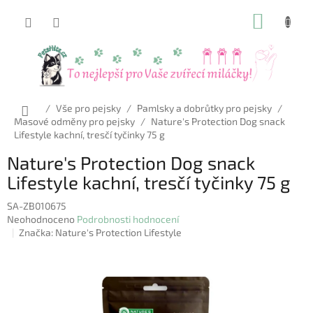
Přejít
NÁKUP
na
obsah
KOŠÍK
Domů
/
Vše pro pejsky
/
Pamlsky a dobrůtky pro pejsky
/
Masové odměny pro pejsky
/
Nature's Protection Dog snack
Lifestyle kachní, tresčí tyčinky 75 g
Nature's Protection Dog snack
Lifestyle kachní, tresčí tyčinky 75 g
SA-ZB010675
Průměrné
Neohodnoceno
Podrobnosti hodnocení
hodnocení
Značka:
Nature's Protection Lifestyle
produktu
je
0,0
z
5
hvězdiček.