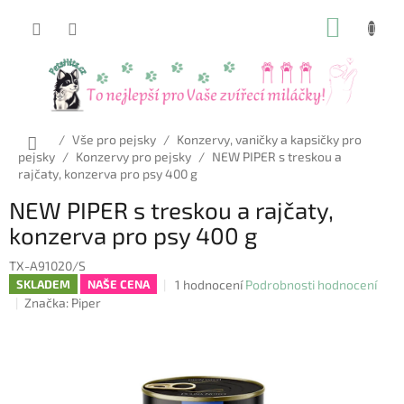
Přejít
NÁKUP
na
obsah
KOŠÍK
Domů
/
Vše pro pejsky
/
Konzervy, vaničky a kapsičky pro
pejsky
/
Konzervy pro pejsky
/
NEW PIPER s treskou a
rajčaty, konzerva pro psy 400 g
NEW PIPER s treskou a rajčaty,
konzerva pro psy 400 g
TX-A91020/S
Průměrné
1 hodnocení
Podrobnosti hodnocení
SKLADEM
NAŠE CENA
hodnocení
Značka:
Piper
produktu
je
5,0
z
5
hvězdiček.