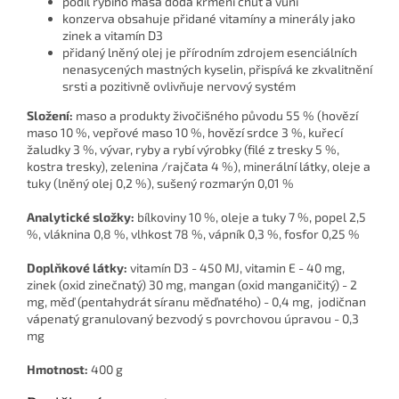
podíl rybího masa dodá krmení chuť a vůni
konzerva obsahuje přidané vitamíny a minerály jako
zinek a vitamín D3
přidaný lněný olej je přírodním zdrojem esenciálních
nenasycených mastných kyselin, přispívá ke zkvalitnění
srsti a pozitivně ovlivňuje nervový systém
Složení:
maso a produkty živočišného původu 55 % (hovězí
maso 10 %, vepřové maso 10 %, hovězí srdce 3 %, kuřecí
žaludky 3 %, vývar, ryby a rybí výrobky (filé z tresky 5 %,
kostra tresky), zelenina /rajčata 4 %), minerální látky, oleje a
tuky (lněný olej 0,2 %), sušený rozmarýn 0,01 %
Analytické složky:
bílkoviny 10 %, oleje a tuky 7 %, popel 2,5
%, vláknina 0,8 %, vlhkost 78 %, vápník 0,3 %, fosfor 0,25 %
Doplňkové látky:
vitamín D3 - 450 MJ, vitamin E - 40 mg,
zinek (oxid zinečnatý) 30 mg, mangan (oxid manganičitý) - 2
mg, měď (pentahydrát síranu měďnatého) - 0,4 mg, jodičnan
vápenatý granulovaný bezvodý s povrchovou úpravou - 0,3
mg
Hmotnost:
400 g