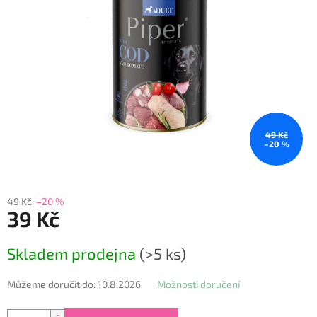
49 Kč
–20 %
49 Kč
–20 %
39 Kč
Měrná
Skladem prodejna
(>5 ks)
cena:
Můžeme doručit do:
10.8.2026
Možnosti doručení