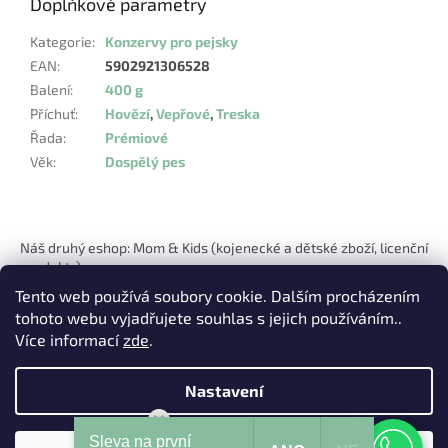
Doplňkové parametry
Kategorie
:
Konzervy pro pejsky
EAN
:
5902921306528
Balení
:
400 g
Příchuť
:
Hovězí
,
Vepřové
,
Treska
Řada
:
Prémiové
Věk
:
Dospělý pes
Z
á
Náš druhý eshop: Mom & Kids (kojenecké a dětské zboží, licenční
p
produkty)
a
Tento web používá soubory cookie. Dalším procházením
t
tohoto webu vyjadřujete souhlas s jejich používáním..
í
Více informací
zde
.
Nastavení
Vytvořil Shoptet
Mohu Vám pomoci?
Sleva na první