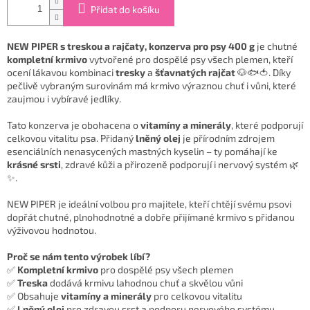
Přidat do košíku
NEW PIPER s treskou a rajčaty, konzerva pro psy 400 g
je chutné
kompletní krmivo
vytvořené pro dospělé psy všech plemen, kteří
ocení lákavou kombinaci
tresky
a
šťavnatých rajčat
🐶🐟🍅. Díky
pečlivě vybraným surovinám má krmivo výraznou chuť i vůni, které
zaujmou i vybíravé jedlíky.
Tato konzerva je obohacena o
vitamíny a minerály
, které podporují
celkovou vitalitu psa. Přidaný
lněný olej
je přírodním zdrojem
esenciálních nenasycených mastných kyselin – ty pomáhají ke
krásné srsti
, zdravé kůži a přirozeně podporují i nervový systém 🌿
✨.
NEW PIPER je ideální volbou pro majitele, kteří chtějí svému psovi
dopřát chutné, plnohodnotné a dobře přijímané krmivo s přidanou
výživovou hodnotou.
Proč se nám tento výrobek líbí?
✅
Kompletní krmivo
pro dospělé psy všech plemen
✅
Treska
dodává krmivu lahodnou chuť a skvělou vůni
✅ Obsahuje
vitamíny a minerály
pro celkovou vitalitu
✅
Lněný olej
pro zdravou srst a podporu nervového systému