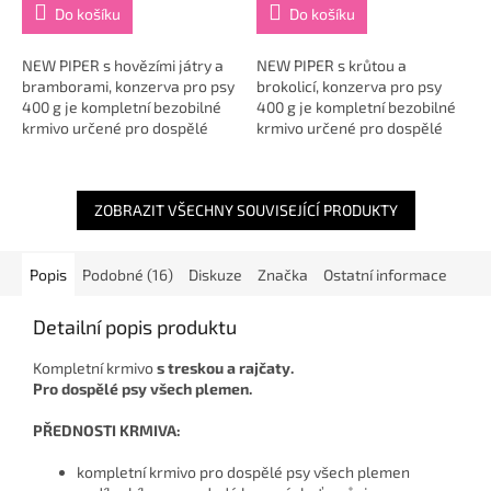
je
je
Do košíku
Do košíku
5,0
5,0
z
z
5
5
NEW PIPER s hovězími játry a
NEW PIPER s krůtou a
hvězdiček.
hvězdiček.
bramborami, konzerva pro psy
brokolicí, konzerva pro psy
400 g je kompletní bezobilné
400 g je kompletní bezobilné
krmivo určené pro dospělé
krmivo určené pro dospělé
psy všech plemen 🐶. Spojuje
psy všech plemen 🐶. Spojuje
kvalitní maso a vnitřnosti s
kvalitní krůtí maso s brokolicí a
lehce...
lněným...
ZOBRAZIT VŠECHNY SOUVISEJÍCÍ PRODUKTY
Popis
Podobné (16)
Diskuze
Značka
Ostatní informace
Detailní popis produktu
Kompletní krmivo
s treskou a rajčaty.
Pro dospělé psy všech plemen.
PŘEDNOSTI KRMIVA:
kompletní krmivo pro dospělé psy všech plemen