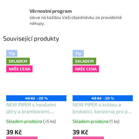
Věrnostní program
sleva na každou Vaši objednávku za pravidelné
nákupy.
Související produkty
Tip
Tip
SKLADEM
SKLADEM
NAŠE CENA
NAŠE CENA
49 Kč
–20 %
49 Kč
–20 %
NEW PIPER s hovězími
NEW PIPER s krůtou a
játry a bramborami,
brokolicí, konzerva pro psy
konzerva pro psy 400 g
400 g
Skladem prodejna
(>5 ks)
Skladem prodejna
(1 ks)
Průměrné
Průměrné
hodnocení
hodnocení
39 Kč
39 Kč
produktu
produktu