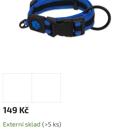
149 Kč
Měrná
Externí sklad
(>5 ks)
cena: