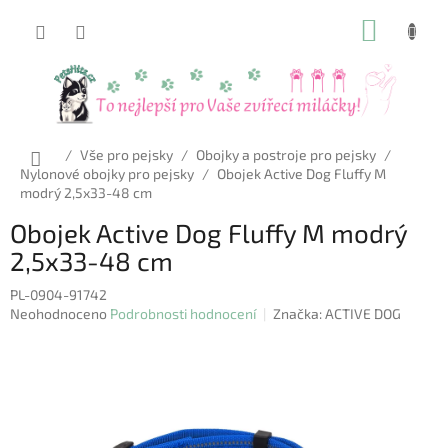
Přejít
NÁKUP
na
obsah
KOŠÍK
Domů
/
Vše pro pejsky
/
Obojky a postroje pro pejsky
/
Nylonové obojky pro pejsky
/
Obojek Active Dog Fluffy M
modrý 2,5x33-48 cm
Obojek Active Dog Fluffy M modrý
2,5x33-48 cm
PL-0904-91742
Průměrné
Neohodnoceno
Podrobnosti hodnocení
Značka:
ACTIVE DOG
hodnocení
produktu
je
0,0
z
5
hvězdiček.