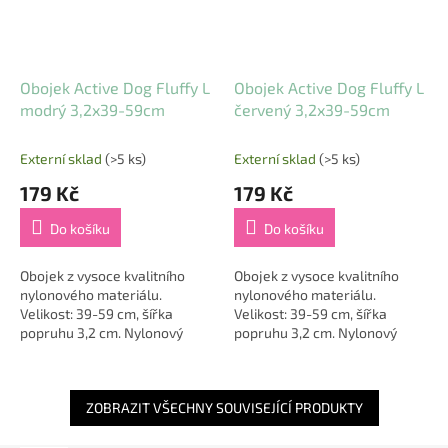
Obojek Active Dog Fluffy L
Obojek Active Dog Fluffy L
modrý 3,2x39-59cm
červený 3,2x39-59cm
Externí sklad
(>5 ks)
Externí sklad
(>5 ks)
179 Kč
179 Kč
Do košíku
Do košíku
Obojek z vysoce kvalitního
Obojek z vysoce kvalitního
nylonového materiálu.
nylonového materiálu.
Velikost: 39-59 cm, šířka
Velikost: 39-59 cm, šířka
popruhu 3,2 cm. Nylonový
popruhu 3,2 cm. Nylonový
obojek pro psy. Po celém
obojek pro psy. Po celém
obvodu jsou všité reflexní
obvodu jsou všité reflexní
prvky,...
prvky,...
ZOBRAZIT VŠECHNY SOUVISEJÍCÍ PRODUKTY