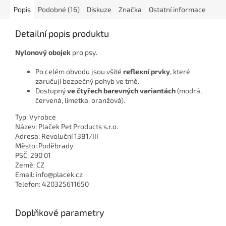
Popis
Podobné (16)
Diskuze
Značka
Ostatní informace
Detailní popis produktu
Nylonový obojek
pro psy.
Po celém obvodu jsou všité
reflexní prvky
, které
zaručují bezpečný pohyb ve tmě.
Dostupný
ve čtyřech barevných variantách
(modrá,
červená, limetka, oranžová).
Typ: Vyrobce
Název: Plaček Pet Products s.r.o.
Adresa: Revoluční 1381/III
Město: Poděbrady
PSČ: 290 01
Země: CZ
Email: info@placek.cz
Telefon: 420325611650
Doplňkové parametry