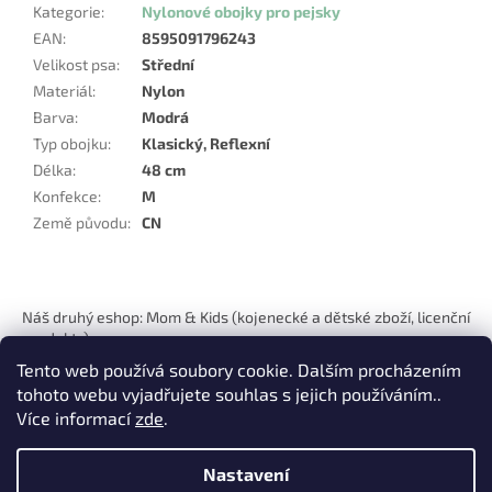
Kategorie
:
Nylonové obojky pro pejsky
EAN
:
8595091796243
Velikost psa
:
Střední
Materiál
:
Nylon
Barva
:
Modrá
Typ obojku
:
Klasický, Reflexní
Délka
:
48 cm
Konfekce
:
M
Země původu
:
CN
Z
á
Náš druhý eshop: Mom & Kids (kojenecké a dětské zboží, licenční
p
produkty)
a
Tento web používá soubory cookie. Dalším procházením
t
tohoto webu vyjadřujete souhlas s jejich používáním..
í
Více informací
zde
.
Nastavení
Vytvořil Shoptet