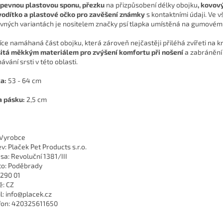
pevnou plastovou sponu, přezku
na přizpůsobení délky obojku
, kovov
vodítko a plastové očko pro zavěšení známky
s kontaktními údaji. Ve 
vných variantách je nositelem značky psí tlapka umístěná na gumovém 
íce namáhaná část obojku, která zároveň nejčastěji přiléhá zvířeti na kr
itá měkkým materiálem pro zvýšení komfortu při nošení
a zabránění
ávání srsti v této oblasti.
ka:
53 - 64 cm
a pásku:
2,5 cm
 Vyrobce
v: Plaček Pet Products s.r.o.
sa: Revoluční 1381/III
o: Poděbrady
 290 01
: CZ
l: info@placek.cz
fon: 420325611650