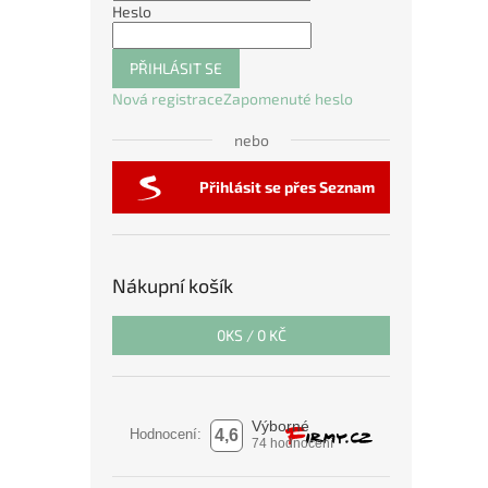
Heslo
PŘIHLÁSIT SE
Nová registrace
Zapomenuté heslo
nebo
Přihlásit se přes Seznam
Nákupní košík
0
KS /
0 KČ