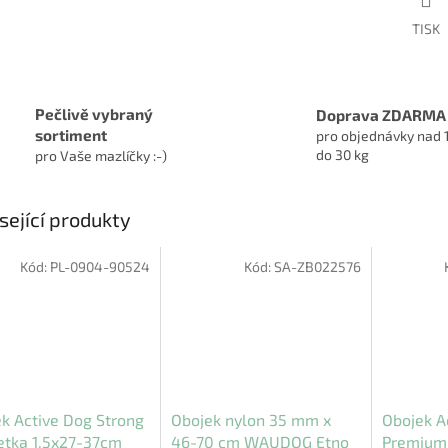
TISK
Pečlivě vybraný
Doprava ZDARMA
sortiment
pro objednávky nad 
do 30 kg
pro Vaše mazlíčky :-)
sející produkty
Kód:
PL-0904-90524
Kód:
SA-ZB022576
k Active Dog Strong
Obojek nylon 35 mm x
Obojek A
etka 1,5x27-37cm
46-70 cm WAUDOG Etno
Premium 