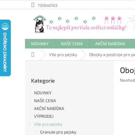
Přejít
735840103
na
obsah
NOVINKY
NAŠE CENA
AKČNÍ NABÍDKA
Domů
Vše pro pejsky
Obojky a postroje pro p
P
Obo
o
Přeskočit
s
Kategorie
Průměr
Neohod
kategorie
t
hodnoc
r
produkt
NOVINKY
a
je
NAŠE CENA
n
0,0
AKČNÍ NABÍDKA
z
n
5
í
VÝPRODEJ
hvězdič
p
Vše pro pejsky
a
Granule pro pejsky