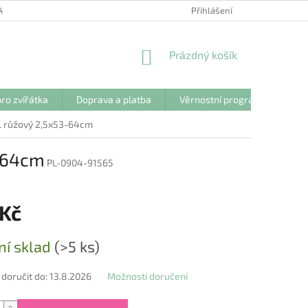
ANY OSOBNÍCH ÚDAJŮ
Přihlášení
NÁKUPNÍ
Prázdný košík
KOŠÍK
ro zvířátka
Doprava a platba
Věrnostní program
Kon
 L růžový 2,5x53-64cm
3-64cm
PL-0904-91565
 Kč
ní sklad
(>5 ks)
oručit do:
13.8.2026
Možnosti doručení