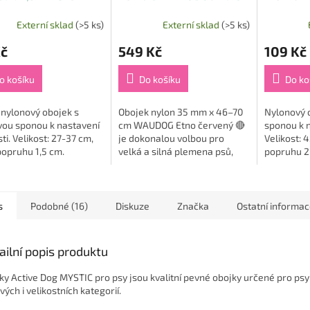
červený
68cm
Externí sklad
(>5 ks)
Externí sklad
(>5 ks)
Kč
549 Kč
109 Kč
o košíku
Do košíku
Do ko
 nylonový obojek s
Obojek nylon 35 mm x 46–70
Nylonový 
ou sponou k nastavení
cm WAUDOG Etno červený 🔴
sponou k n
sti. Velikost: 27-37 cm,
je dokonalou volbou pro
Velikost: 
popruhu 1,5 cm.
velká a silná plemena psů,
popruhu 2
která potřebují pevný, odolný
a pohodlný obojek. Tento
model z kolekce...
s
Podobné (16)
Diskuze
Značka
Ostatní informa
ailní popis produktu
ky Active Dog MYSTIC pro psy jsou kvalitní pevné obojky určené pro ps
vých i velikostních kategorií.