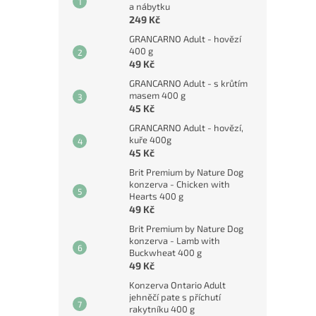
a nábytku
249 Kč
GRANCARNO Adult - hovězí
400 g
49 Kč
GRANCARNO Adult - s krůtím
masem 400 g
45 Kč
GRANCARNO Adult - hovězí,
kuře 400g
45 Kč
Brit Premium by Nature Dog
konzerva - Chicken with
Hearts 400 g
49 Kč
Brit Premium by Nature Dog
konzerva - Lamb with
Buckwheat 400 g
49 Kč
Konzerva Ontario Adult
jehněčí pate s příchutí
rakytníku 400 g