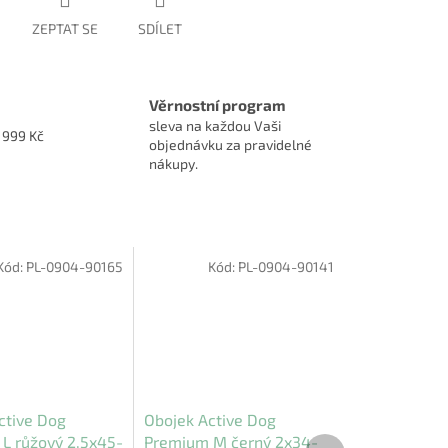
ZEPTAT SE
SDÍLET
Věrnostní program
sleva na každou Vaši
1999 Kč
objednávku za pravidelné
nákupy.
Kód:
PL-0904-90165
Kód:
PL-0904-90141
ctive Dog
Obojek Active Dog
L růžový 2,5x45-
Premium M černý 2x34-
Další