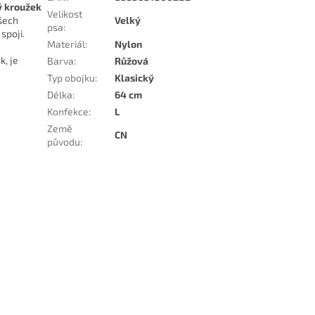
ý kroužek
Velikost
všech
Velký
psa
:
spoji.
Materiál
:
Nylon
k, je
Barva
:
Růžová
Typ obojku
:
Klasický
Délka
:
64 cm
Konfekce
:
L
Země
CN
původu
: