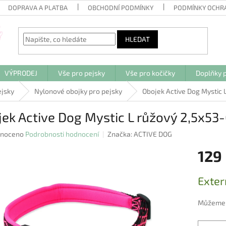
DOPRAVA A PLATBA
OBCHODNÍ PODMÍNKY
PODMÍNKY OCHR
HLEDAT
VÝPRODEJ
Vše pro pejsky
Vše pro kočičky
Doplňky p
ejsky
Nylonové obojky pro pejsky
Obojek Active Dog Mystic
jek Active Dog Mystic L růžový 2,5x5
né
noceno
Podrobnosti hodnocení
Značka:
ACTIVE DOG
ení
129
u
Měrná
Exter
cena:
ek.
Můžeme d