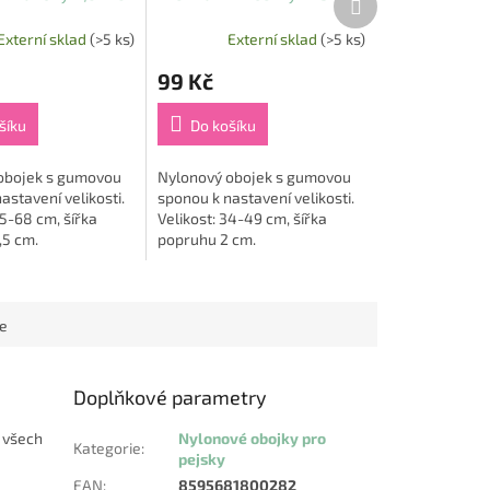
produkt
49cm
Externí sklad
(>5 ks)
Externí sklad
(>5 ks)
99 Kč
šíku
Do košíku
obojek s gumovou
Nylonový obojek s gumovou
astavení velikosti.
sponou k nastavení velikosti.
45-68 cm, šířka
Velikost: 34-49 cm, šířka
,5 cm.
popruhu 2 cm.
ce
Doplňkové parametry
y všech
Nylonové obojky pro
Kategorie
:
pejsky
EAN
:
8595681800282