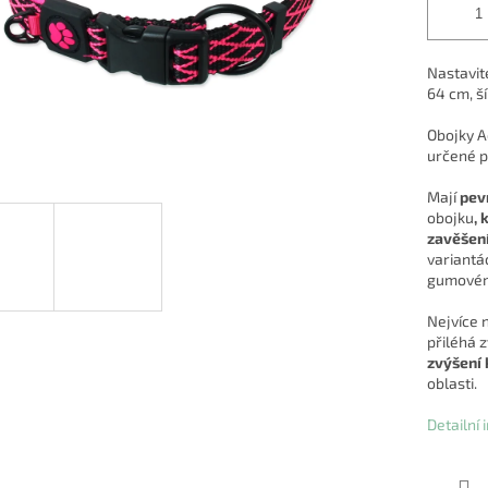
Nastavit
64 cm, š
Obojky A
určené pr
Mají
pev
obojku
, 
zavěšen
variantá
gumovém
Nejvíce 
přiléhá z
zvýšení 
oblasti.
Detailní