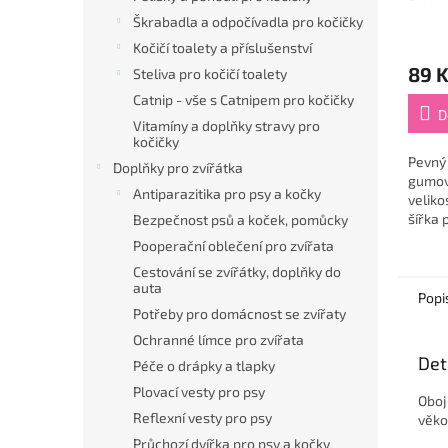
Škrabadla a odpočívadla pro kočičky
Kočičí toalety a příslušenství
89 
Steliva pro kočičí toalety
Catnip - vše s Catnipem pro kočičky
D
Vitamíny a doplňky stravy pro
kočičky
Pevný
Doplňky pro zvířátka
gumov
Antiparazitika pro psy a kočky
veliko
šířka 
Bezpečnost psů a koček, pomůcky
Pooperační oblečení pro zvířata
Cestování se zvířátky, doplňky do
auta
Popi
Potřeby pro domácnost se zvířaty
Ochranné límce pro zvířata
Det
Péče o drápky a tlapky
Plovací vesty pro psy
Oboj
Reflexní vesty pro psy
věko
Průchozí dvířka pro psy a kočky