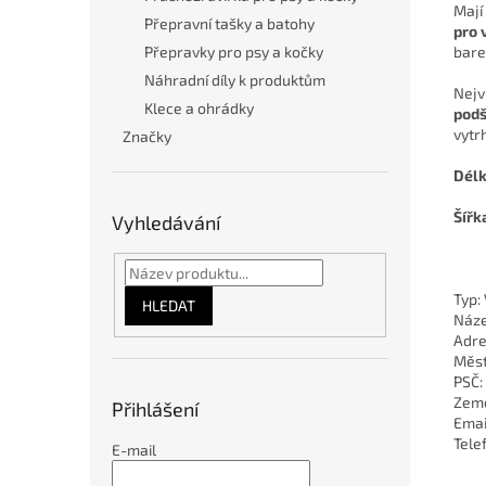
Mají
Přepravní tašky a batohy
pro 
Přepravky pro psy a kočky
bare
Náhradní díly k produktům
Nejv
Klece a ohrádky
podš
vytrh
Značky
Dél
Šířk
Vyhledávání
Typ:
HLEDAT
Náze
Adre
Měst
PSČ:
Země
Přihlášení
Emai
Tele
E-mail