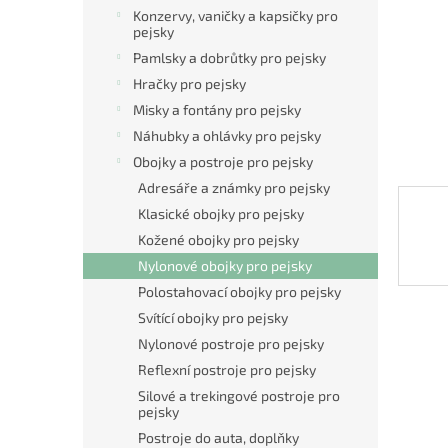
n
Konzervy, vaničky a kapsičky pro
e
pejsky
l
Pamlsky a dobrůtky pro pejsky
Hračky pro pejsky
Misky a fontány pro pejsky
Náhubky a ohlávky pro pejsky
Obojky a postroje pro pejsky
Adresáře a známky pro pejsky
Klasické obojky pro pejsky
Kožené obojky pro pejsky
Nylonové obojky pro pejsky
Polostahovací obojky pro pejsky
Svítící obojky pro pejsky
Nylonové postroje pro pejsky
Reflexní postroje pro pejsky
Silové a trekingové postroje pro
pejsky
Postroje do auta, doplňky