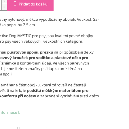
Přidat do košíku
elný nylonový, měkce vypodložený obojek. Velikost: 53-
ířka popruhu 2,5 cm.
ctive Dog MYSTIC pro psy jsou kvalitní pevné obojky
o psy všech věkových i velikostních kategorií.
nou plastovou sponu, přezku
na přizpůsobení délky
kovový kroužek pro vodítko a plastové očko pro
í známky
s kontaktními údaji. Ve všech barevných
ch je nositelem značky psí tlapka umístěná na
 spoji.
namáhaná část obojku, která zároveň nejčastěji
vířeti na krk, je
podšitá měkkým materiálem pro
komfortu při nošení
a zabránění vytrhávání srsti v této
 informace