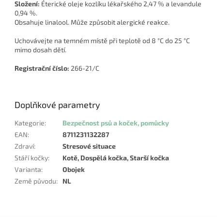
Složení:
Éterické oleje kozlíku lékařského 2,47 % a levandule
0,94 %.
Obsahuje linalool. Může způsobit alergické reakce.
Uchovávejte na temném místě při teplotě od 8 °C do 25 °C
mimo dosah dětí.
Registrační číslo:
266-21/C
Doplňkové parametry
Kategorie
:
Bezpečnost psů a koček, pomůcky
EAN
:
8711231132287
Zdraví
:
Stresové situace
Stáří kočky
:
Kotě, Dospělá kočka, Starší kočka
Varianta
:
Obojek
Země původu
:
NL
Z