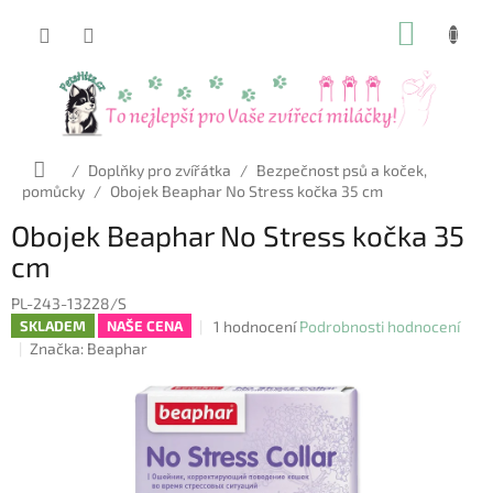
Přejít
NÁKUP
na
obsah
KOŠÍK
Domů
/
Doplňky pro zvířátka
/
Bezpečnost psů a koček,
pomůcky
/
Obojek Beaphar No Stress kočka 35 cm
Obojek Beaphar No Stress kočka 35
cm
PL-243-13228/S
Průměrné
1 hodnocení
Podrobnosti hodnocení
SKLADEM
NAŠE CENA
hodnocení
Značka:
Beaphar
produktu
je
5,0
z
5
hvězdiček.