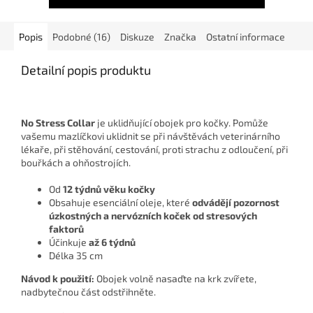
Popis
Podobné (16)
Diskuze
Značka
Ostatní informace
Detailní popis produktu
No Stress Collar
je uklidňující obojek pro kočky. Pomůže
vašemu mazlíčkovi uklidnit se při návštěvách veterinárního
lékaře, při stěhování, cestování, proti strachu z odloučení, při
bouřkách a ohňostrojích.
Od
12 týdnů věku kočky
Obsahuje esenciální oleje, které
odvádějí pozornost
úzkostných a nervózních koček od stresových
faktorů
Účinkuje
až 6 týdnů
Délka 35 cm
Návod k použití:
Obojek volně nasaďte na krk zvířete,
nadbytečnou část odstřihněte.