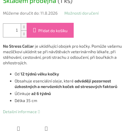
Skladem prodejna
(1 ks)
cena:
Můžeme doručit do:
11.8.2026
Možnosti doručení
Přidat do košíku
No Stress Collar
je uklidňující obojek pro kočky. Pomůže vašemu
mazlíčkovi uklidnit se při návštěvách veterinárního lékaře, při
stěhování, cestování, proti strachu z odloučení, při bouřkách a
ohňostrojích.
Od
12 týdnů věku kočky
Obsahuje esenciální oleje, které
odvádějí pozornost
úzkostných a nervózních koček od stresových faktorů
Účinkuje
až 6 týdnů
Délka 35 cm
Detailní informace