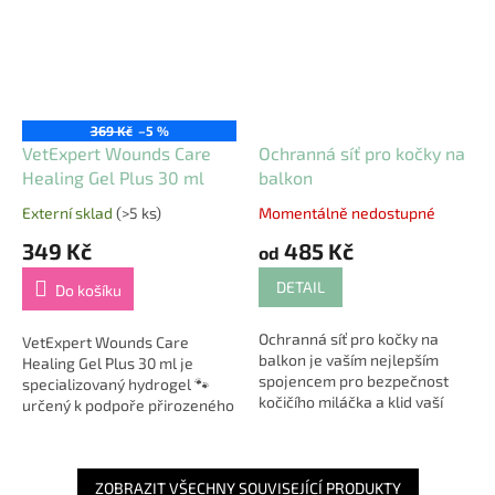
369 Kč
–5 %
VetExpert Wounds Care
Ochranná síť pro kočky na
Healing Gel Plus 30 ml
balkon
Externí sklad
(>5 ks)
Momentálně nedostupné
Průměrné
Průměrné
hodnocení
hodnocení
349 Kč
485 Kč
od
produktu
produktu
je
je
DETAIL
Do košíku
5,0
4,5
z
z
Ochranná síť pro kočky na
5
5
VetExpert Wounds Care
balkon je vaším nejlepším
hvězdiček.
hvězdiček.
Healing Gel Plus 30 ml je
spojencem pro bezpečnost
specializovaný hydrogel 🐾
kočičího miláčka a klid vaší
určený k podpoře přirozeného
mysli. Dopřejte své kočce
hojení ran a péči o jizvy u psů,
bezpečí na čerstvém vzduchu
koček i malých zvířat. Díky
a vyzbrojte svůj...
unikátní...
ZOBRAZIT VŠECHNY SOUVISEJÍCÍ PRODUKTY