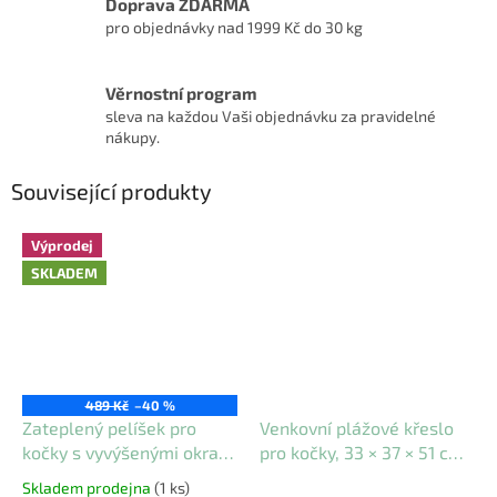
Doprava ZDARMA
pro objednávky nad 1999 Kč do 30 kg
Věrnostní program
sleva na každou Vaši objednávku za pravidelné
nákupy.
Související produkty
Výprodej
SKLADEM
489 Kč
–40 %
Zateplený pelíšek pro
Venkovní plážové křeslo
kočky s vyvýšenými okraji
pro kočky, 33 × 37 × 51 cm,
(SKLAD)
do 15 kg, šedá
Skladem prodejna
(1 ks)
Průměrné