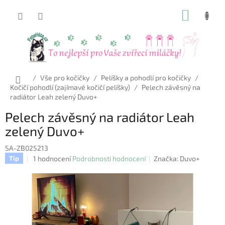
Přejít
NÁKUP
na
obsah
KOŠÍK
Domů
/
Vše pro kočičky
/
Pelíšky a pohodlí pro kočičky
/
Kočičí pohodlí (zajímavé kočičí pelíšky)
/
Pelech závěsný na
radiátor Leah zelený Duvo+
Pelech závěsný na radiátor Leah
zelený Duvo+
SA-ZB025213
Průměrné
1 hodnocení
Podrobnosti hodnocení
Značka:
Duvo+
Tip
hodnocení
produktu
je
5,0
z
5
hvězdiček.