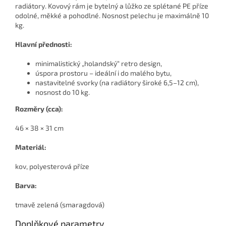
radiátory. Kovový rám je bytelný a lůžko ze splétané PE příze
odolné, měkké a pohodlné. Nosnost pelechu je maximálně 10
kg.
Hlavní přednosti:
minimalistický „holandský“ retro design,
úspora prostoru – ideální i do malého bytu,
nastavitelné svorky (na radiátory široké 6,5–12 cm),
nosnost do 10 kg.
Rozměry (cca):
46 × 38 × 31 cm
Materiál:
kov, polyesterová příze
Barva:
tmavě zelená (smaragdová)
Doplňkové parametry