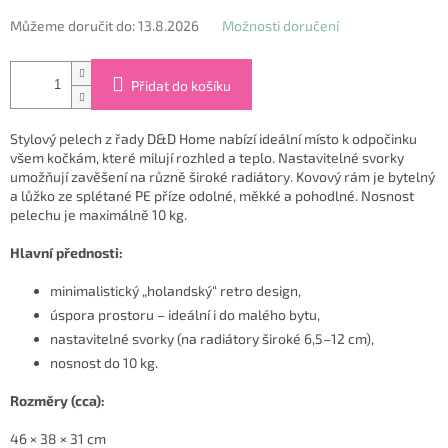
Můžeme doručit do:
13.8.2026
Možnosti doručení
Přidat do košíku
Stylový pelech z řady D&D Home nabízí ideální místo k odpočinku
všem kočkám, které milují rozhled a teplo. Nastavitelné svorky
umožňují zavěšení na různě široké radiátory. Kovový rám je bytelný
a lůžko ze splétané PE příze odolné, měkké a pohodlné. Nosnost
pelechu je maximálně 10 kg.
Hlavní přednosti:
minimalistický „holandský“ retro design,
úspora prostoru – ideální i do malého bytu,
nastavitelné svorky (na radiátory široké 6,5–12 cm),
nosnost do 10 kg.
Rozměry (cca):
46 × 38 × 31 cm