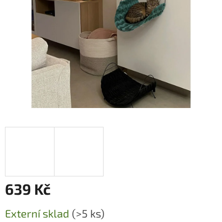
639 Kč
Měrná
Externí sklad
(>5 ks)
cena: