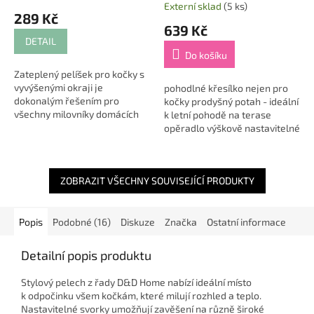
Externí sklad
(5 ks)
hodnocení
289 Kč
produktu
639 Kč
je
DETAIL
5,0
Do košíku
z
Zateplený pelíšek pro kočky s
5
vyvýšenými okraji je
pohodlné křesílko nejen pro
hvězdiček.
dokonalým řešením pro
kočky prodyšný potah - ideální
všechny milovníky domácích
k letní pohodě na terase
mazlíčků, kteří chtějí dopřát
opěradlo výškově nastavitelné
své kočce nebo malému
lze složit naplocho - úspora
pejskovi luxusní místo k...
místa při skladování...
ZOBRAZIT VŠECHNY SOUVISEJÍCÍ PRODUKTY
Popis
Podobné (16)
Diskuze
Značka
Ostatní informace
Detailní popis produktu
Stylový pelech z řady D&D Home nabízí ideální místo
k odpočinku všem kočkám, které milují rozhled a teplo.
Nastavitelné svorky umožňují zavěšení na různě široké