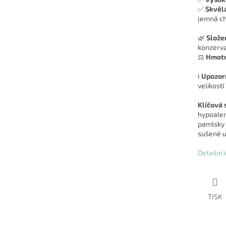
✅
Skvěl
jemná chu
🌿
Složen
konzervan
⚖️
Hmotn
ℹ️
Upozor
velikostí
Klíčová 
hypoaler
pamlsky 
sušené uš
Detailní
TISK