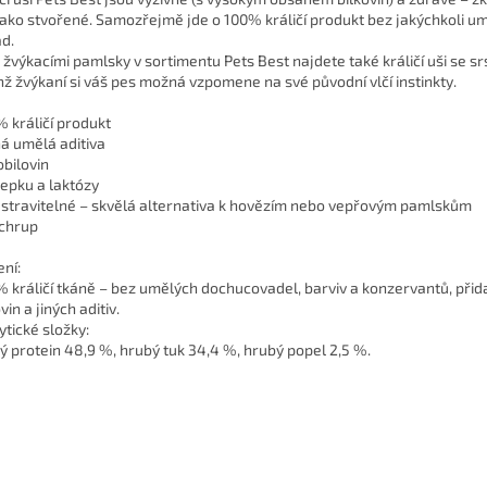
jako stvořené. Samozřejmě jde o 100% králičí produkt bez jakýchkoli u
ad.
 žvýkacími pamlsky v sortimentu Pets Best najdete také králičí uši se srst
chž žvýkaní si váš pes možná vzpomene na své původní vlčí instinkty.
% králičí produkt
á umělá aditiva
obilovin
lepku a laktózy
 stravitelné – skvělá alternativa k hovězím nebo vepřovým pamlskům
 chrup
ení:
% králičí tkáně – bez umělých dochucovadel, barviv a konzervantů, při
vin a jiných aditiv.
ytické složky:
ý protein 48,9 %, hrubý tuk 34,4 %, hrubý popel 2,5 %.