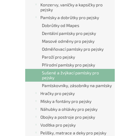
n
Konzervy, vaničky a kapsičky pro
e
pejsky
l
Pamlsky a dobrůtky pro pejsky
Dobrůtky od Mapes
Dentální pamlsky pro pejsky
Masové odměny pro pejsky
Odměňovací pamlsky pro pejsky
Paroží pro pejsky
Přírodní pamlsky pro pejsky
Sušené a žvýkací pamlsky pro
pejsky
Pamlskovníky, zásobníky na pamlsky
Hračky pro pejsky
Misky a fontány pro pejsky
Náhubky a ohlávky pro pejsky
Obojky a postroje pro pejsky
Vodítka pro pejsky
Pelíšky, matrace a deky pro pejsky