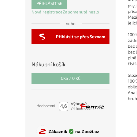
PŘIHLÁSIT SE
psy 
přís
Nová registrace
Zapomenuté heslo
Mezi
jeji
nebo
100 
Přihlásit se přes Seznam
žádn
bez 
bez 
plně
čistí
Nákupní košík
Slož
0
KS /
0 KČ
100 
obilo
Anal
hrub