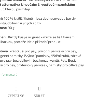
á alternativa k hovězím či vepřovým pamlskům
–
ť, kterou psi milují.
í:
100 % králičí tkáně – bez dochucovadel, barviv,
tů, obilovin a jiných aditiv.
ost:
90 g
nění:
Každý kus je originál – může se lišit tvarem,
 i barvou, protože jde o přírodní produkt.
slova:
králičí uši pro psy, přírodní pamlsky pro psy,
genní pamlsky, žvýkací pamlsky, čištění zubů, zdravé
pro psy, bez obilovin, bez konzervantů, Pets Best,
i pro psy, proteinový pamlsek, pamlsky pro citlivé psy.
 informace
ZEPTAT SE
SDÍLET