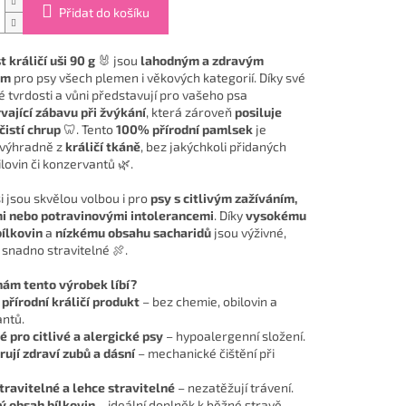
Přidat do košíku
 králičí uši 90 g
🐰 jsou
lahodným a zdravým
em
pro psy všech plemen i věkových kategorií. Díky své
é tvrdosti a vůni představují pro vašeho psa
vající zábavu při žvýkání
, která zároveň
posiluje
čistí chrup
🦷. Tento
100% přírodní pamlsek
je
 výhradně z
králičí tkáně
, bez jakýchkoli přidaných
ilovin či konzervantů 🌿.
ši jsou skvělou volbou i pro
psy s citlivým zažíváním,
i nebo potravinovými intolerancemi
. Díky
vysokému
ílkovin
a
nízkému obsahu sacharidů
jsou výživné,
 snadno stravitelné 🍖.
nám tento výrobek líbí?
přírodní králičí produkt
– bez chemie, obilovin a
ntů.
 pro citlivé a alergické psy
– hypoalergenní složení.
ují zdraví zubů a dásní
– mechanické čištění při
travitelné a lehce stravitelné
– nezatěžují trávení.
ý obsah bílkovin
– ideální doplněk k běžné stravě.