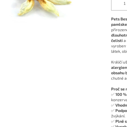
Pets Best
pamlsk
přirozen
dlouhotr
čelisti
a
vyroben
látek, ob
Králičí u
alergiem
obsahu b
chutné a
Proč se 
✅
100 % 
konzerva
✅
Vhodné
✅
Podpor
žvýkání.
✅
Plně s
✅
Vysok