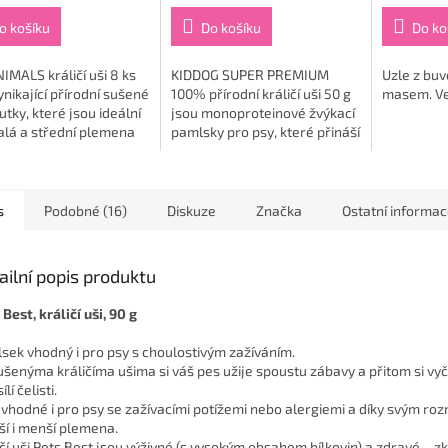
je
5,0
o košíku
Do košíku
Do ko
z
5
IMALS králičí uši 8 ks
KIDDOG SUPER PREMIUM
Uzle z buv
hvězdiček.
ynikající přírodní sušené
100% přírodní králičí uši 50 g
masem. Vel
tky, které jsou ideální
jsou monoproteinové žvýkací
alá a střední plemena
pamlsky pro psy, které přináší
ejen, že jsou skvélé pro
čistou přírodní odměnu z
, ale také...
kachního a králičího masa bez
jakýchkoli...
s
Podobné (16)
Diskuze
Značka
Ostatní informa
ailní popis produktu
Best, králičí uši, 90 g
sek vhodný i pro psy s choulostivým zažíváním.
ušenýma králičíma ušima si váš pes užije spoustu zábavy a přitom si vyč
ílí čelisti.
 vhodné i pro psy se zažívacími potížemi nebo alergiemi a díky svým r
ší i menší plemena.
ičí uši Pets Best jsou výživné (s vysokým obsahem bílkovin) a zdravé – z