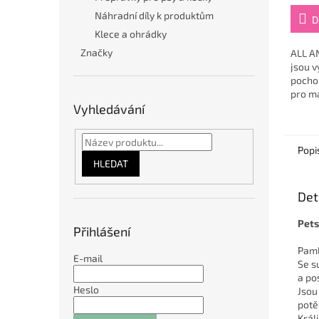
Náhradní díly k produktům
D
Klece a ohrádky
Značky
ALL AN
jsou v
pochou
pro m
Vyhledávání
psů. N
žvýkání
Popi
HLEDAT
Det
Pets 
Přihlášení
Paml
E-mail
Se s
a pos
Heslo
Jsou
potě
Král