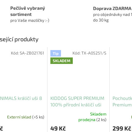
Pečlivě vybraný
Doprava ZDARMA
sortiment
pro objednávky nad 
do 30 kg
pro Vaše mazlíčky :-)
sející produkty
Kód:
SA-ZB021761
Kód:
TX-A05251/S
Tip
SKLADEM
NIMALS králičí uši 8
KIDDOG SUPER PREMIUM
Pochoutk
100% přírodní králičí uši
Premium 
50 g
kachním,
Skladem
Externí sklad
(>5 ks)
g
Průměrné
prodejna
(2 ks)
hodnocení
č
49 Kč
299 Kč
produktu