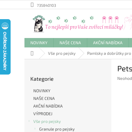
Přejít
735840103
na
obsah
NOVINKY
NAŠE CENA
AKČNÍ NABÍDKA
Domů
Vše pro pejsky
Pamlsky a dobrůtky pro
P
Pets
o
Přeskočit
s
Kategorie
Průměr
Neohod
kategorie
t
hodnoc
r
produkt
NOVINKY
a
je
NAŠE CENA
n
0,0
AKČNÍ NABÍDKA
z
n
5
í
VÝPRODEJ
hvězdič
p
Vše pro pejsky
a
Granule pro pejsky