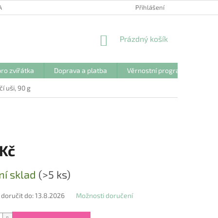
ANY OSOBNÍCH ÚDAJŮ
Přihlášení
NÁKUPNÍ
Prázdný košík
KOŠÍK
ro zvířátka
Doprava a platba
Věrnostní program
Kon
čí uši, 90 g
 Kč
ní sklad
(>5 ks)
oručit do:
13.8.2026
Možnosti doručení