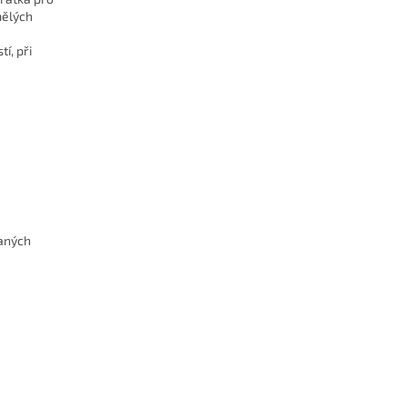
mělých
í, při
daných