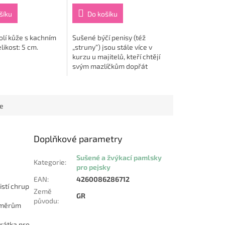
šíku
Do košíku
olí kůže s kachním
Sušené býčí penisy (též
ikost: 5 cm.
„struny“) jsou stále více v
kurzu u majitelů, kteří chtějí
svým mazlíčkům dopřát
zdravý a bezpečný přírodní
pamlsek. A psi tuto chutnou a
křupavou, plně...
ce
Doplňkové parametry
Sušené a žvýkací pamlsky
Kategorie
:
pro pejsky
EAN
:
4260086286712
istí chrup
Země
GR
původu
:
ozměrům
krátka pro