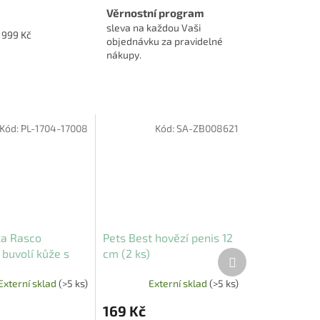
Věrnostní program
sleva na každou Vaši
1999 Kč
objednávku za pravidelné
nákupy.
Kód:
PL-1704-17008
Kód:
SA-ZB008621
a Rasco
Pets Best hovězí penis 12
buvolí kůže s
cm (2 ks)
Další
produkt
 uzly (5 cm) 500
Externí sklad
(>5 ks)
Externí sklad
(>5 ks)
169 Kč