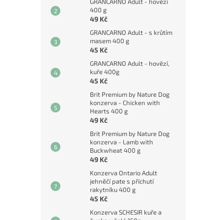
GRANCARNO Adult - hovězí
400 g
49 Kč
GRANCARNO Adult - s krůtím
masem 400 g
45 Kč
GRANCARNO Adult - hovězí,
kuře 400g
45 Kč
Brit Premium by Nature Dog
konzerva - Chicken with
Hearts 400 g
49 Kč
Brit Premium by Nature Dog
konzerva - Lamb with
Buckwheat 400 g
49 Kč
Konzerva Ontario Adult
jehněčí pate s příchutí
rakytníku 400 g
45 Kč
Konzerva SCHESIR kuře a