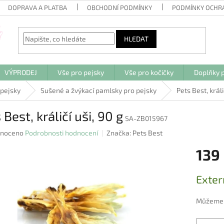
DOPRAVA A PLATBA
OBCHODNÍ PODMÍNKY
PODMÍNKY OCHR
HLEDAT
VÝPRODEJ
Vše pro pejsky
Vše pro kočičky
Doplňky p
 pejsky
Sušené a žvýkací pamlsky pro pejsky
Pets Best, králi
 Best, králičí uši, 90 g
SA-ZB015967
né
noceno
Podrobnosti hodnocení
Značka:
Pets Best
ení
139
u
Měrná
Exter
cena:
ek.
Můžeme d