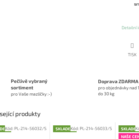
srs
Detailní
TISK
Pečlivě vybraný
Doprava ZDARMA
sortiment
pro objednávky nad 
do 30 kg
pro Vaše mazlíčky :-)
sející produkty
Kód:
PL-214-56032/S
Kód:
PL-214-56033/S
K
ADEM
SKLADEM
SKLADE
NAŠE CE