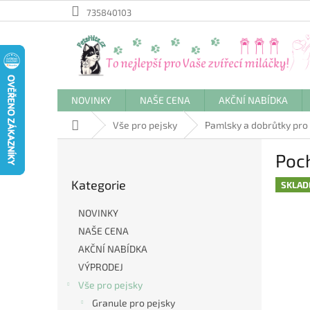
Přejít
735840103
na
obsah
NOVINKY
NAŠE CENA
AKČNÍ NABÍDKA
Domů
Vše pro pejsky
Pamlsky a dobrůtky pro
P
Poch
o
Přeskočit
s
Kategorie
kategorie
SKLA
t
r
NOVINKY
a
NAŠE CENA
n
AKČNÍ NABÍDKA
n
í
VÝPRODEJ
p
Vše pro pejsky
a
Granule pro pejsky