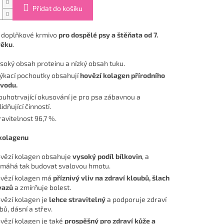
Přidat do košíku
 doplňkové krmivo
pro dospělé psy a štěňata od 7.
věku
.
soký obsah proteinu a nízký obsah tuku.
ýkací pochoutky obsahují
hovězí kolagen přírodního
vodu.
ouhotrvající okusování je pro psa zábavnou a
lidňující činností.
ravitelnost 96,7 %.
kolagenu
vězí kolagen obsahuje
vysoký podíl bílkovin
, a
máhá tak budovat svalovou hmotu.
vězí kolagen má
příznivý vliv na zdraví kloubů, šlach
vazů
a zmírňuje bolest.
vězí kolagen je
lehce stravitelný
a podporuje zdraví
bů, dásní a střev.
vězí kolagen je také
prospěšný pro zdraví kůže a