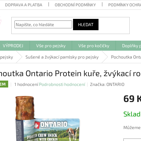
DOPRAVA A PLATBA
OBCHODNÍ PODMÍNKY
PODMÍNKY OCHR
HLEDAT
VÝPRODEJ
Vše pro pejsky
Vše pro kočičky
Doplňky p
 pejsky
Sušené a žvýkací pamlsky pro pejsky
Pochoutka Onta
outka Ontario Protein kuře, žvýkací r
Průměrné
1 hodnocení
Podrobnosti hodnocení
Značka:
ONTARIO
DEM
hodnocení
69 
produktu
je
5,0
Měrná
Skla
z
cena:
5
hvězdiček.
Můžeme d