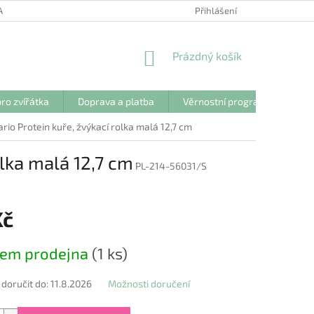
ANY OSOBNÍCH ÚDAJŮ
Přihlášení
NÁKUPNÍ
Prázdný košík
KOŠÍK
ro zvířátka
Doprava a platba
Věrnostní program
Kon
rio Protein kuře, žvýkací rolka malá 12,7 cm
olka malá 12,7 cm
PL-214-56031/S
Kč
dem prodejna
(1 ks)
oručit do:
11.8.2026
Možnosti doručení