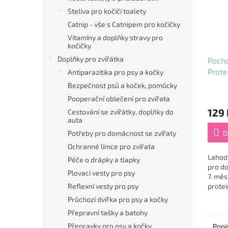
Steliva pro kočičí toalety
Catnip - vše s Catnipem pro kočičky
Vitamíny a doplňky stravy pro
kočičky
Doplňky pro zvířátka
Pocho
Prote
Antiparazitika pro psy a kočky
rolka
Bezpečnost psů a koček, pomůcky
Průmě
Pooperační oblečení pro zvířata
hodno
129 
Cestování se zvířátky, doplňky do
produ
auta
je
5,0
Potřeby pro domácnost se zvířaty
D
z
Ochranné límce pro zvířata
5
Lahod
Péče o drápky a tlapky
hvězdi
pro do
Plovací vesty pro psy
7. měs
Reflexní vesty pro psy
protei
Žvýkac
Průchozí dvířka pro psy a kočky
hovězí
Přepravní tašky a batohy
původu
Přepravky pro psy a kočky
Popi