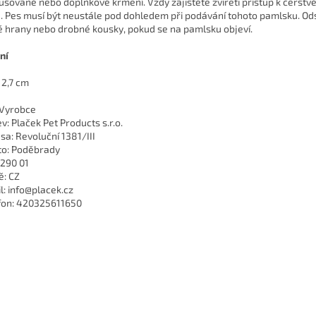
ušované nebo doplňkové krmení. Vždy zajistěte zvířeti přístup k čerstvé
. Pes musí být neustále pod dohledem při podávání tohoto pamlsku. Od
é hrany nebo drobné kousky, pokud se na pamlsku objeví.
ní
12,7 cm
 Vyrobce
v: Plaček Pet Products s.r.o.
sa: Revoluční 1381/III
o: Poděbrady
 290 01
: CZ
l: info@placek.cz
fon: 420325611650