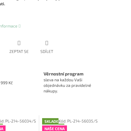
ti.
 informace
ZEPTAT SE
SDÍLET
Věrnostní program
sleva na každou Vaši
1999 Kč
objednávku za pravidelné
nákupy.
ód:
PL-214-56034/S
Kód:
PL-214-56035/S
M
SKLADEM
NA
NAŠE CENA