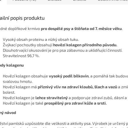
ailní popis produktu
dné doplňkové krmivo
pro dospělé psy a štěňata od 7. měsíce věku
.
Vysoký obsah proteinu a nízký obsah tuku.
Žvýkací pochoutky obsahují
hovězí kolagen přírodního původu.
Dlouhotrvající okusování je pro psa zábavnou a uklidňující činností.
Stravitelnost 96,7 %.
ody kolagenu
Hovězí kolagen obsahuje
vysoký podíl bílkovin
, a pomáhá tak budov
svalovou hmotu.
Hovězí kolagen má
příznivý vliv na zdraví kloubů, šlach a vazů
a zmí
bolest.
Hovězí kolagen je
lehce stravitelný
a podporuje zdraví zubů, dásní a 
Hovězí kolagen je také
prospěšný pro zdraví kůže a srsti.
ný návod
ství pamlsků uzpůsobte dle velikosti a aktivity psa. Výrobek je určený 