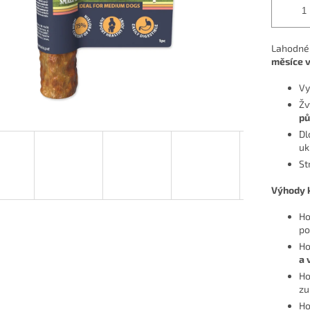
Lahodné
měsíce 
Vy
Žv
pů
Dl
uk
St
Výhody 
Ho
po
Ho
a 
Ho
zu
Ho