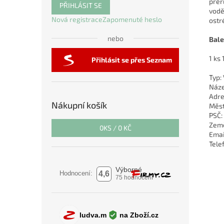
přer
PŘIHLÁSIT SE
vodě
Nová registrace
Zapomenuté heslo
ostr
nebo
Bale
1 ks 
Přihlásit se přes Seznam
Typ:
Náze
Adre
Nákupní košík
Měst
PSČ:
Země
0
KS /
0 KČ
Emai
Tele