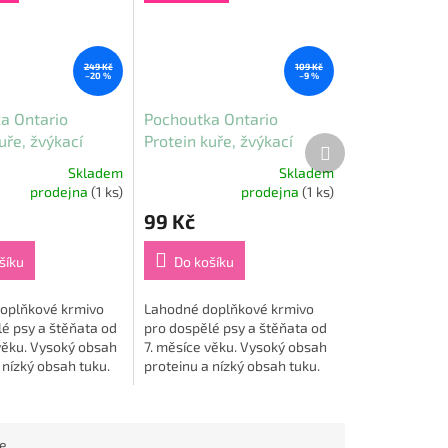
249 Kč
109 Kč
–20 %
–9 %
a Ontario
Pochoutka Ontario
uře, žvýkací
Protein kuře, žvýkací
Další
produkt
ká (2 ks) 25,4 cm
kroucená tyčinka (10 ks)
Skladem
Skladem
12,7 cm
Průměrné
prodejna
(1 ks)
prodejna
(1 ks)
hodnocení
99 Kč
produktu
je
5,0
šíku
Do košíku
z
5
oplňkové krmivo
Lahodné doplňkové krmivo
hvězdiček.
é psy a štěňata od
pro dospělé psy a štěňata od
věku. Vysoký obsah
7. měsíce věku. Vysoký obsah
 nízký obsah tuku.
proteinu a nízký obsah tuku.
ochoutky obsahují
Žvýkací pochoutky obsahují
agen přírodního
hovězí kolagen přírodního
původu....
ce