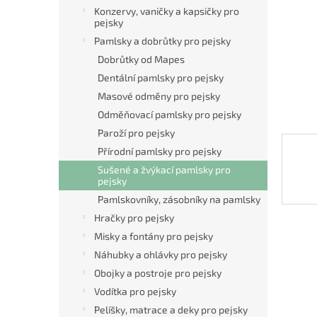
n
Konzervy, vaničky a kapsičky pro
e
pejsky
l
Pamlsky a dobrůtky pro pejsky
Dobrůtky od Mapes
Dentální pamlsky pro pejsky
Masové odměny pro pejsky
Odměňovací pamlsky pro pejsky
Paroží pro pejsky
Přírodní pamlsky pro pejsky
Sušené a žvýkací pamlsky pro
pejsky
Pamlskovníky, zásobníky na pamlsky
Hračky pro pejsky
Misky a fontány pro pejsky
Náhubky a ohlávky pro pejsky
Obojky a postroje pro pejsky
Vodítka pro pejsky
Pelíšky, matrace a deky pro pejsky