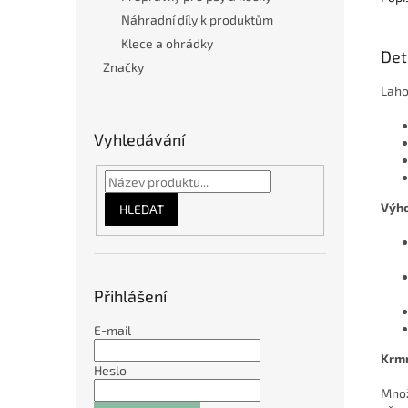
Náhradní díly k produktům
Klece a ohrádky
Det
Značky
Laho
Vyhledávání
Výh
HLEDAT
Přihlášení
E-mail
Krm
Heslo
Množ