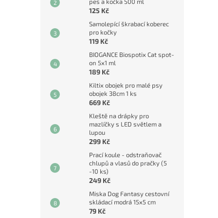
pes a kočka 500 ml
125 Kč
Samolepící škrabací koberec
pro kočky
119 Kč
BIOGANCE Biospotix Cat spot-
on 5x1 ml
189 Kč
Kiltix obojek pro malé psy
obojek 38cm 1 ks
669 Kč
Kleště na drápky pro
mazlíčky s LED světlem a
lupou
299 Kč
Prací koule - odstraňovač
chlupů a vlasů do pračky (5
-10 ks)
249 Kč
Miska Dog Fantasy cestovní
skládací modrá 15x5 cm
79 Kč