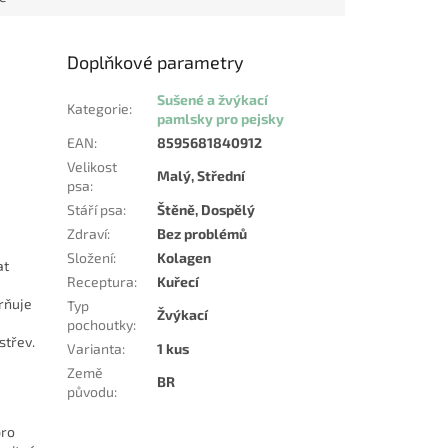
Doplňkové parametry
Sušené a žvýkací
Kategorie
:
pamlsky pro pejsky
EAN
:
8595681840912
Velikost
Malý, Střední
psa
:
Stáří psa
:
Štěně, Dospělý
Zdraví
:
Bez problémů
Složení
:
Kolagen
at
Receptura
:
Kuřecí
rňuje
Typ
Žvýkací
pochoutky
:
střev.
Varianta
:
1 kus
Země
BR
původu
:
pro