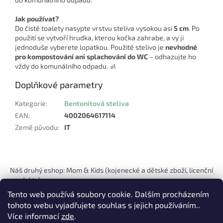
Jak používat?
Do čisté toalety nasypte vrstvu steliva vysokou asi
5 cm
. Po
použití se vytvoří hrudka, kterou kočka zahrabe, a vy ji
jednoduše vyberete lopatkou. Použité stelivo je
nevhodné
pro kompostování ani splachování do WC
– odhazujte ho
vždy do komunálního odpadu. 🚮
Doplňkové parametry
Kategorie
:
Bentonitová steliva
EAN
:
4002064617114
Země původu
:
IT
Z
á
Náš druhý eshop: Mom & Kids (kojenecké a dětské zboží, licenční
p
produkty)
a
Tento web používá soubory cookie. Dalším procházením
t
tohoto webu vyjadřujete souhlas s jejich používáním..
í
Více informací
zde
.