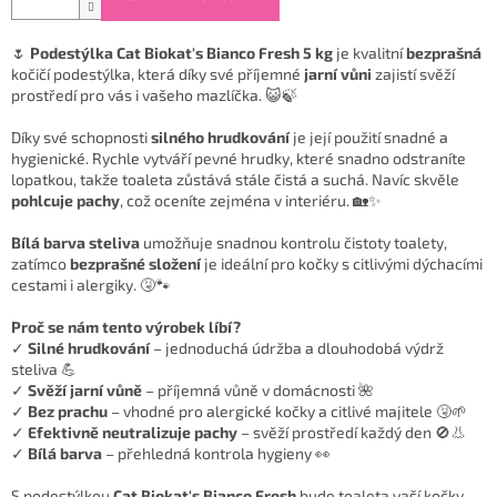
🌷
Podestýlka Cat Biokat's Bianco Fresh 5 kg
je kvalitní
bezprašná
kočičí podestýlka, která díky své příjemné
jarní vůni
zajistí svěží
prostředí pro vás i vašeho mazlíčka. 😺🍃
Díky své schopnosti
silného hrudkování
je její použití snadné a
hygienické. Rychle vytváří pevné hrudky, které snadno odstraníte
lopatkou, takže toaleta zůstává stále čistá a suchá. Navíc skvěle
pohlcuje pachy
, což oceníte zejména v interiéru. 🏡✨
Bílá barva steliva
umožňuje snadnou kontrolu čistoty toalety,
zatímco
bezprašné složení
je ideální pro kočky s citlivými dýchacími
cestami i alergiky. 🤧🐾
Proč se nám tento výrobek líbí?
✓
Silné hrudkování
– jednoduchá údržba a dlouhodobá výdrž
steliva 💪
✓
Svěží jarní vůně
– příjemná vůně v domácnosti 🌺
✓
Bez prachu
– vhodné pro alergické kočky a citlivé majitele 🤧🌱
✓
Efektivně neutralizuje pachy
– svěží prostředí každý den 🚫👃
✓
Bílá barva
– přehledná kontrola hygieny 👀
S podestýlkou
Cat Biokat's Bianco Fresh
bude toaleta vaší kočky