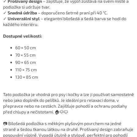
✓
Prošívaný design
– zajišťuje, že výplň zůstává na svém místě a
podložka si udržuje tvar.
✓
Snadná údržba
– doporučeno šetrné praní při 40 °C.
✓
Univerzální styl
– elegantní bílošedá a šedá barva se hodí do
každého interiéru.
Dostupné velikosti:
60 × 50 cm
70 × 55 cm
90 × 65 cm
110 × 75 cm
130 × 85 cm
Tato podložka je vhodná pro psy i kočky a lze ji používat samostatně
nebo jako doplněk do pelíšků. Je ideální pro relaxaci doma, v
přepravce nebo na cestách. Zajišťuje pohodlí a ochranu podlahy
před chlupy a nečistotami. 🏠🐶🐱
📷 Bílošedá podložka s měkkým plyšovým povrchem na jedné
straně a šedou tkanou látkou na druhé. Prošívaný design zabraňuje
posouvání výplně. Vypadá útulně a stylově, perfektní pro pohodlí