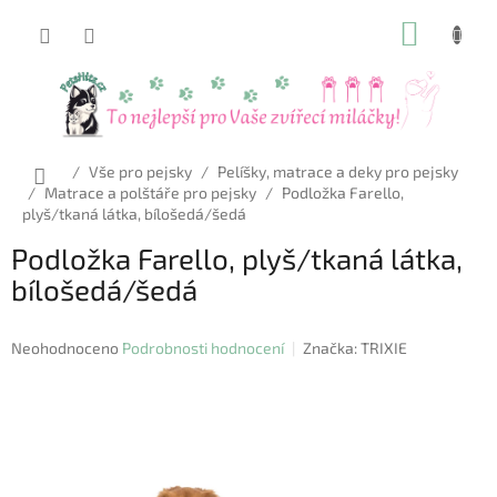
Přejít
NÁKUP
na
obsah
KOŠÍK
Domů
/
Vše pro pejsky
/
Pelíšky, matrace a deky pro pejsky
/
Matrace a polštáře pro pejsky
/
Podložka Farello,
plyš/tkaná látka, bílošedá/šedá
Podložka Farello, plyš/tkaná látka,
bílošedá/šedá
Průměrné
Neohodnoceno
Podrobnosti hodnocení
Značka:
TRIXIE
hodnocení
produktu
je
0,0
z
5
hvězdiček.