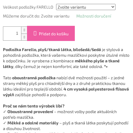
Velikost podložky FARELLO
Můžeme doručit do:
Zvolte variantu
Možnosti doručení
Přidat do košíku
Podložka Farello, plyš/tkaná látka, bílošedá/šedá
je stylová a
pohodlná podložka, která vašemu mazlíčkovi poskytne útulné místo
k odpočinku. Je vyrobena z kombinace
měkkého plyše a tkané
látky
, díky čemuž je nejen komfortní, ale také odolná. 🐾
Tato
oboustranná podložka
nabízí dvě možnosti použití – z jedné
strany měkký plyš pro chladnější dny a z druhé praktickou tkanou
látku ideální pro teplejší období.
4 cm vysoká polyesterová flísová
výplň
zajišťuje pohodlí a podporu.
Proč se nám tento výrobek líbí?
✓
Oboustranné provedení
– možnost volby podle aktuálních
potřeb mazlíčka.
✓
Měkké a odolné materiály
– plyš a tkaná látka poskytují pohodlí
a dlouhou životnost.