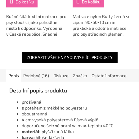
Do košíku
Do košíku
Ručně šitá textilní matrace pro
Matrace nylon Buffy černá se
psy sloužící jako pohodlné
zipem 90×60×10 cm je
místo k odpočinku. Vyrobená
praktická a odolná matrace
v České republice. Snadné
pro psy středních plemen,
praní díky snímatelnému
kterou využijete doma i venku
povlaku. Více velikostí...
🐾🛏️. Je vyrobena z pevného
nylonu, který je...
ZOBRAZIT VŠECHNY SOUVISEJÍCÍ PRODUKTY
Popis
Podobné (16)
Diskuze
Značka
Ostatní informace
Detailní popis produktu
prošívaná
s potahem z měkkého polyesteru
oboustranná
4 cm vysoká polyesterová flísová výplň
doporučeno šetrné praní na max. teplotu 40 °C
materiál:
plyš/tkaná látka
barva:
bílošedá/šedá