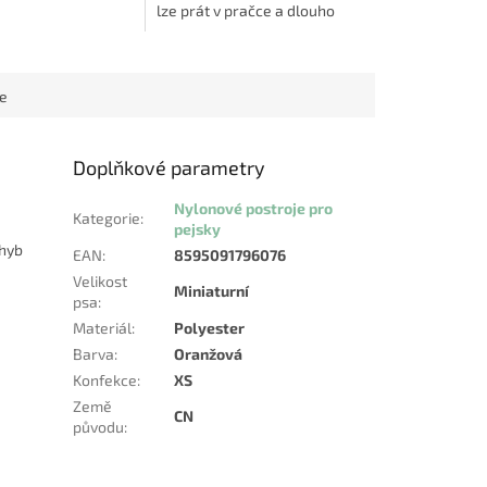
lze prát v pračce a dlouho
u i měkkému
vypadá jako nový. Velikost
ní pohodlné nošení
přes hrudník: 65-99 cm, šířka
popruhu 2,5 cm.
ce
Doplňkové parametry
Nylonové postroje pro
Kategorie
:
pejsky
hyb
EAN
:
8595091796076
Velikost
Miniaturní
psa
:
Materiál
:
Polyester
Barva
:
Oranžová
Konfekce
:
XS
Země
CN
původu
: