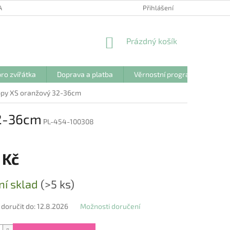
ANY OSOBNÍCH ÚDAJŮ
Přihlášení
NÁKUPNÍ
Prázdný košík
KOŠÍK
ro zvířátka
Doprava a platba
Věrnostní program
Kon
ppy XS oranžový 32-36cm
32-36cm
PL-454-100308
 Kč
ní sklad
(>5 ks)
oručit do:
12.8.2026
Možnosti doručení