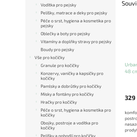
Souvi
Vodítka pro pejsky
Pelíšky, matrace a deky pro pejsky
Péče o srst, hygiena a kosmetika pro
pejsky
Oblečky a boty pro pejsky
Vitamíny a doplňky stravy pro pejsky
Boudy pro pejsky
Vše pro kočičky
Urban
Granule pro kočičky
48 c
Konzervy, vaničky a kapsičky pro
kočičky
Pamlsky a dobrůtky pro kočičky
Misky a fontány pro kočičky
329
Hračky pro kočičky
Péče o srst, hygiena a kosmetika pro
komfo
kočičky
postro
Obojky, postroje a vodítka pro
nasaz
kočičky
prody
mater
Pelíšky a pohodlí pro kočičky