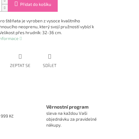
Přidat do košíku
pro štěňata je vyroben z vysoce kvalitního
hnoucího neoprenu, který svojí pružností vybízí k
Velikost přes hrudník: 32-36 cm.
 informace
ZEPTAT SE
SDÍLET
Věrnostní program
sleva na každou Vaši
1999 Kč
objednávku za pravidelné
nákupy.