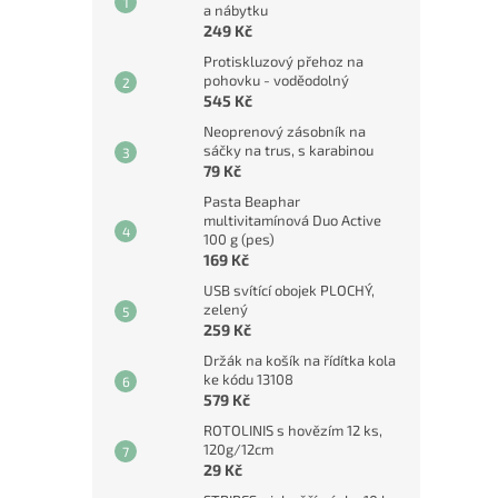
a nábytku
249 Kč
Protiskluzový přehoz na
pohovku - voděodolný
545 Kč
Neoprenový zásobník na
sáčky na trus, s karabinou
79 Kč
Pasta Beaphar
multivitamínová Duo Active
100 g (pes)
169 Kč
USB svítící obojek PLOCHÝ,
zelený
259 Kč
Držák na košík na řídítka kola
ke kódu 13108
579 Kč
ROTOLINIS s hovězím 12 ks,
120g/12cm
29 Kč