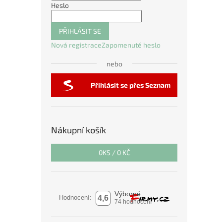
Heslo
PŘIHLÁSIT SE
Nová registrace
Zapomenuté heslo
nebo
Přihlásit se přes Seznam
Nákupní košík
0
KS /
0 KČ