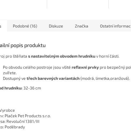
třihu i měkkému
díky střihu i měkkému
díky střih
ování pohodlné nošení
polstrování komfortní nošení
polstrová
bez...
bez...
s
Podobné (16)
Diskuze
Značka
Ostatní informa
ailní popis produktu
roj pro štěňata
s nastavitelným obvodem hrudníku
v horní části.
Po obvodu celého postroje jsou všité
reflexní prvky
pro bezpečný po
zvířete.
Dostupný ve
třech barevných variantách
(modrá, limetka,oranžová).
d hrudníku:
32-36 cm
 Vyrobce
v: Plaček Pet Products s.r.o.
sa: Revoluční 1381/III
o: Poděbrady