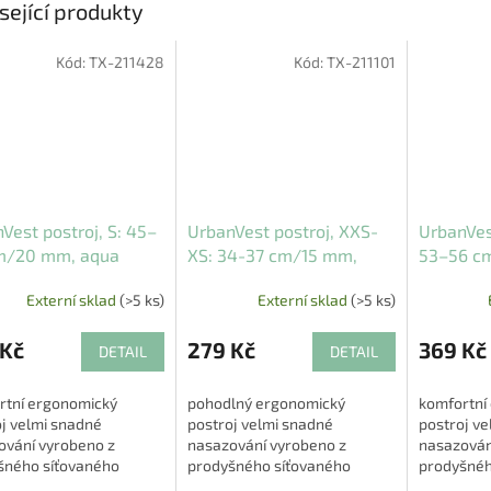
sející produkty
Kód:
TX-211428
Kód:
TX-211101
Vest postroj, S: 45–
UrbanVest postroj, XXS-
UrbanVes
m/20 mm, aqua
XS: 34-37 cm/15 mm,
53–56 c
černá
Externí sklad
(>5 ks)
Externí sklad
(>5 ks)
 Kč
279 Kč
369 Kč
DETAIL
DETAIL
rtní ergonomický
pohodlný ergonomický
komfortní
j velmi snadné
postroj velmi snadné
postroj ve
ování vyrobeno z
nasazování vyrobeno z
nasazován
šného síťovaného
prodyšného síťovaného
prodyšnéh
iálu a popruhové pásky
materiálu a popruhové pásky
materiálu