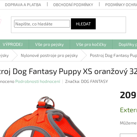
DOPRAVA A PLATBA
OBCHODNÍ PODMÍNKY
PODMÍNKY OCHR
HLEDAT
VÝPRODEJ
Vše pro pejsky
Vše pro kočičky
Doplňky p
ejsky
Nylonové postroje pro pejsky
Postroj Dog Fantasy Pu
troj Dog Fantasy Puppy XS oranžový 
né
noceno
Podrobnosti hodnocení
Značka:
DOG FANTASY
ení
209
u
Měrná
Exter
cena:
ek.
Můžeme d