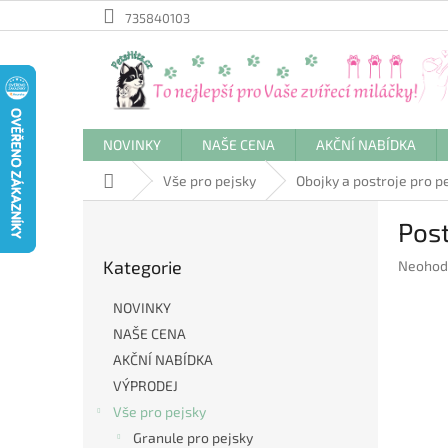
Přejít
735840103
na
obsah
NOVINKY
NAŠE CENA
AKČNÍ NABÍDKA
Domů
Vše pro pejsky
Obojky a postroje pro p
P
Pos
o
Přeskočit
s
Kategorie
Průměr
Neohod
kategorie
t
hodnoc
r
produkt
NOVINKY
a
je
NAŠE CENA
n
0,0
AKČNÍ NABÍDKA
z
n
5
í
VÝPRODEJ
hvězdič
p
Vše pro pejsky
a
Granule pro pejsky