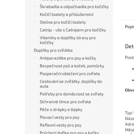
díky s
Škrabadla a odpočívadla pro kočičky
polstr
Kočičí toalety a příslušenství
bez...
Steliva pro kočičí toalety
Popi
Catnip - vše s Catnipem pro kočičky
Vitamíny a doplňky stravy pro
kočičky
Det
Doplňky pro zvířátka
Post
Antiparazitika pro psy a kočky
Bezpečnost psů a koček, pomůcky
Pooperační oblečení pro zvířata
Cestování se zvířátky, doplňky do
auta
Obvo
Potřeby pro domácnost se zvířaty
Ochranné límce pro zvířata
Péče o drápky a tlapky
Typ:
Plovací vesty pro psy
Náze
Adre
Reflexní vesty pro psy
Měst
Průchozí dvířka pro psy a kočky