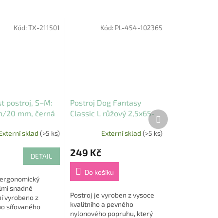
Kód:
TX-211501
Kód:
PL-454-102365
t postroj, S–M:
Postroj Dog Fantasy
m/20 mm, černá
Classic L růžový 2,5x65-
Další
produkt
99cm
Externí sklad
(>5 ks)
Externí sklad
(>5 ks)
249 Kč
DETAIL
Do košíku
 ergonomický
lmi snadné
Postroj je vyroben z vysoce
í vyrobeno z
kvalitního a pevného
o síťovaného
nylonového popruhu, který
 a popruhové pásky