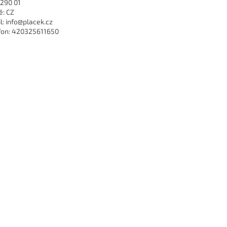
 290 01
: CZ
l: info@placek.cz
fon: 420325611650