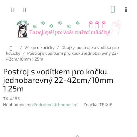
Přejít
NÁKUP
na
obsah
KOŠÍK
Domů
/
Vše pro kočičky
/
Obojky, postroje a vodítka pro
kočičky
/
Postroj s vodítkem pro kočku jednobarevný 22-
42cm/10mm 1,25m
Postroj s vodítkem pro kočku
jednobarevný 22-42cm/10mm
1,25m
TX-4185
Průměrné
Neohodnoceno
Podrobnosti hodnocení
Značka:
TRIXIE
hodnocení
produktu
je
0,0
z