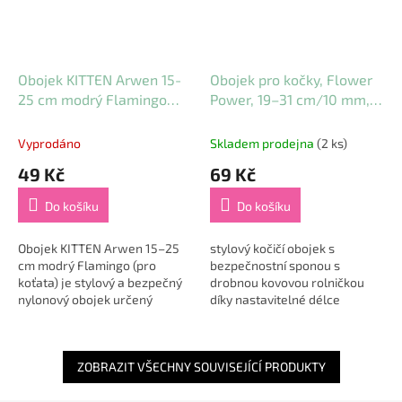
Obojek KITTEN Arwen 15-
Obojek pro kočky, Flower
25 cm modrý Flamingo
Power, 19–31 cm/10 mm,
(pro koťata)
různé barvy
Vyprodáno
Skladem prodejna
(2 ks)
49 Kč
69 Kč
Do košíku
Do košíku
Obojek KITTEN Arwen 15–25
stylový kočičí obojek s
cm modrý Flamingo (pro
bezpečnostní sponou s
koťata) je stylový a bezpečný
drobnou kovovou rolničkou
nylonový obojek určený
díky nastavitelné délce
speciálně pro koťata všech
padne většině koček lehký pro
plemen 🐱💙. Díky nastavitelné
pohodlné nošení materiál:
délce 15–25 cm...
nylon...
ZOBRAZIT VŠECHNY SOUVISEJÍCÍ PRODUKTY