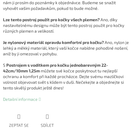
nám ji prosím do poznámky k objednávce. Budeme se snažit
vyhovět vašim požadavkům, pokud to bude možné.
Lze tento postroj použít pro kočky všech plemen?
Ano, díky
nastavitelnému designu může být tento postroj použit pro kočky
různých plemen a velikostí.
Je nylonový materiál opravdu komfortní pro kočku?
Ano, nylon je
lehký a měkký materiál, který vaší kočce nabídne pohodlné nošení,
aniž by ji omezoval v pohybu.
S
Postrojem s vodítkem pro kočku jednobarevným 22-
42cm/10mm 1,25m
můžete své kočce poskytnout tu nejlepší
ochranu a komfort při každé procházce. Dejte svému mazlíčkovi
volnost objevovat svět s klidem v duši. Nečekejte a objednejte si
tento skvělý produkt ještě dnes!
Detailní informace
ZEPTAT SE
SDÍLET