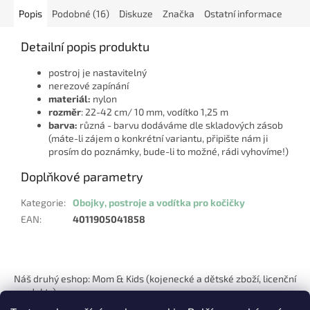
Popis
Podobné (16)
Diskuze
Značka
Ostatní informace
Detailní popis produktu
postroj je nastavitelný
nerezové zapínání
materiál:
nylon
rozměr
: 22-42 cm/ 10 mm, vodítko 1,25 m
barva:
různá - barvu dodáváme dle skladových zásob
(máte-li zájem o konkrétní variantu, připište nám ji
prosím do poznámky, bude-li to možné, rádi vyhovíme!)
Doplňkové parametry
Kategorie
:
Obojky, postroje a vodítka pro kočičky
EAN
:
4011905041858
Z
á
Náš druhý eshop: Mom & Kids (kojenecké a dětské zboží, licenční
p
produkty)
a