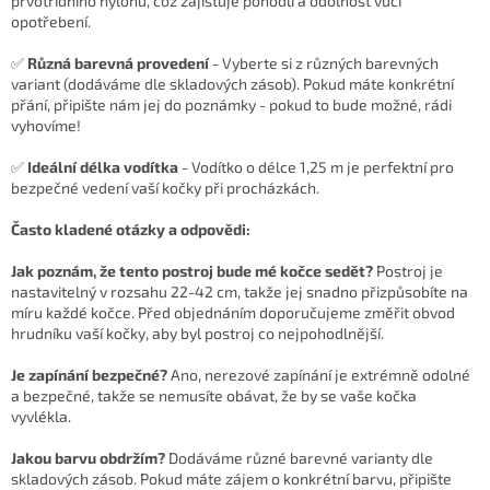
prvotřídního nylonu, což zajišťuje pohodlí a odolnost vůči
opotřebení.
✅
Různá barevná provedení
- Vyberte si z různých barevných
variant (dodáváme dle skladových zásob). Pokud máte konkrétní
přání, připište nám jej do poznámky - pokud to bude možné, rádi
vyhovíme!
✅
Ideální délka vodítka
- Vodítko o délce 1,25 m je perfektní pro
bezpečné vedení vaší kočky při procházkách.
Často kladené otázky a odpovědi:
Jak poznám, že tento postroj bude mé kočce sedět?
Postroj je
nastavitelný v rozsahu 22-42 cm, takže jej snadno přizpůsobíte na
míru každé kočce. Před objednáním doporučujeme změřit obvod
hrudníku vaší kočky, aby byl postroj co nejpohodlnější.
Je zapínání bezpečné?
Ano, nerezové zapínání je extrémně odolné
a bezpečné, takže se nemusíte obávat, že by se vaše kočka
vyvlékla.
Jakou barvu obdržím?
Dodáváme různé barevné varianty dle
skladových zásob. Pokud máte zájem o konkrétní barvu, připište