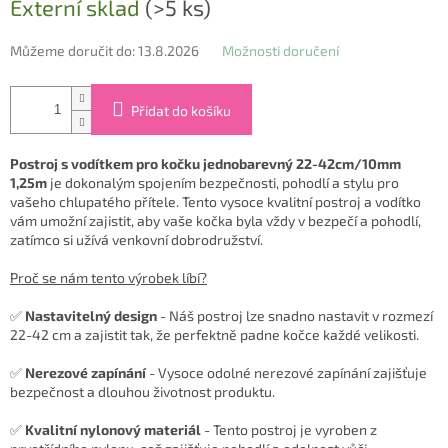
Externí sklad
(>5 ks)
cena:
Můžeme doručit do:
13.8.2026
Možnosti doručení
Přidat do košíku
Postroj s vodítkem pro kočku jednobarevný 22-42cm/10mm
1,25m
je dokonalým spojením bezpečnosti, pohodlí a stylu pro
vašeho chlupatého přítele. Tento vysoce kvalitní postroj a vodítko
vám umožní zajistit, aby vaše kočka byla vždy v bezpečí a pohodlí,
zatímco si užívá venkovní dobrodružství.
Proč se nám tento výrobek líbí?
✅
Nastavitelný design
- Náš postroj lze snadno nastavit v rozmezí
22-42 cm a zajistit tak, že perfektně padne kočce každé velikosti.
✅
Nerezové zapínání
- Vysoce odolné nerezové zapínání zajišťuje
bezpečnost a dlouhou životnost produktu.
✅
Kvalitní nylonový materiál
- Tento postroj je vyroben z