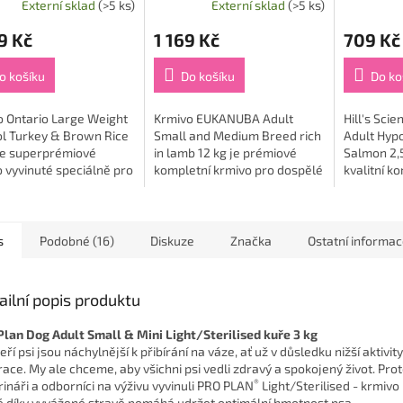
Externí sklad
(>5 ks)
Externí sklad
(>5 ks)
9 Kč
1 169 Kč
709 Kč
o košíku
Do košíku
Do ko
o Ontario Large Weight
Krmivo EUKANUBA Adult
Hill's Sci
ol Turkey & Brown Rice
Small and Medium Breed rich
Adult Hyp
 je superprémiové
in lamb 12 kg je prémiové
Salmon 2,5
 vyvinuté speciálně pro
kompletní krmivo pro dospělé
kvalitní k
lé psy velkých plemen,
psy malých a středních
krmivourč
potřebují udržet ideální...
plemen, postavené na
psy středn
vědecky ověřené výživě...
citlivým z
sklony...
s
Podobné (16)
Diskuze
Značka
Ostatní informa
ailní popis produktu
Plan Dog Adult Small & Mini Light/Sterilised kuře 3 kg
ří psi jsou náchylnější k přibírání na váze, ať už v důsledku nižší aktivit
race. My ale chceme, aby všichni psi vedli zdravý a spokojený život. Prot
®
rináři a odborníci na výživu vyvinuli PRO PLAN
Light/Sterilised - krmivo 
é díky vyvážené stravě pomáhá udržet optimální hmotnost psa.