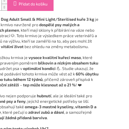
Přidat do košíku
 Dog Adult Small & Mini Light/Sterilised kuře 3 kg
je
 krmivo navržené pro
dospělé psy malých a
ích plemen
, kteří mají sklony k přibírání na váze nebo
strací 🐶. Toto krmivo je výsledkem práce veterinářů a
 na výživu, kteří se zaměřili na to, aby pes mohl žít
vitální život
bez ohledu na změny metabolismu.
ložkou krmiva je
vysoce kvalitní kuřecí maso
, které
 upraveným poměrem
bílkovin a nízkým obsahem tuku
udržet psa v
optimální kondici
💪. Studie ukazují, že
né podávání tohoto krmiva může vést až k
60% úbytku
o tuku během 12 týdnů
, přičemž zároveň přispívá k
eční zátěži
–
tep může klesnout až o 21 %
! ❤️
ivo nejen podporuje
hubnutí
, ale je ideální také pro
né psy a feny
, jejichž energetické potřeby se liší.
obsahují také
omega-3 mastné kyseliny, vitamín D a
y
, které pečují o
zdraví zubů a dásní
, a samozřejmě
jí žádná přidaná barviva
.
se nám tento výrobek líbí?