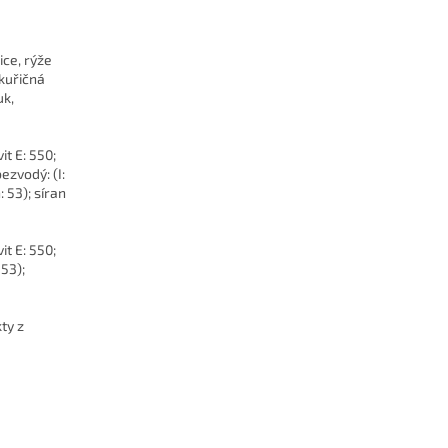
ice, rýže
kuřičná
uk,
vit E: 550;
ezvodý: (I:
 53); síran
vit E: 550;
 53);
ty z