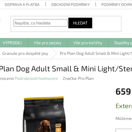
DOPRAVA A PLATBA
OBCHODNÍ PODMÍNKY
PODMÍNKY OCHR
HLEDAT
VÝPRODEJ
Vše pro pejsky
Vše pro kočičky
Doplňky p
Granule pro dospělé psy
Pro Plan Dog Adult Small & Mini Light/S
Plan Dog Adult Small & Mini Light/Ster
né
noceno
Podrobnosti hodnocení
Značka:
Pro Plan
ení
659
u
Měrná
Exter
cena:
ek.
Můžeme d