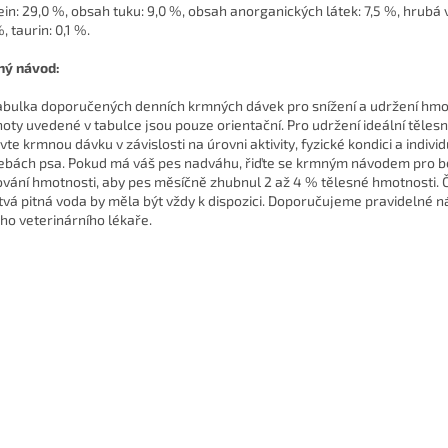
ein: 29,0 %, obsah tuku: 9,0 %, obsah anorganických látek: 7,5 %, hrubá 
, taurin: 0,1 %.
ý návod:
tabulka doporučených denních krmných dávek pro snížení a udržení hmo
oty uvedené v tabulce jsou pouze orientační. Pro udržení ideální těles
vte krmnou dávku v závislosti na úrovni aktivity, fyzické kondici a indivi
ebách psa. Pokud má váš pes nadváhu, řiďte se krmným návodem pro 
ování hmotnosti, aby pes měsíčně zhubnul 2 až 4 % tělesné hmotnosti. Č
tvá pitná voda by měla být vždy k dispozici. Doporučujeme pravidelné n
ho veterinárního lékaře.