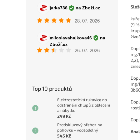
Slož
kuře
(9 %
krup
živo
Doplň
mg/k
2,2)
zine
Doplň
mg/kg
Top 10 produktů
3b605
Elektrostatická rukavice na
Dopl
odstranění chlupů z oblečení
rostl
a nábytku
249 Kč
Dopl
Protiskluzový přehoz na
pohovku - voděodolný
Anal
545 Kč