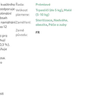
 kvalitního
Řada
:
Prémiové
u podporuje
Velikost
Trpasličí (do 5 kg)
,
Malé
ptimální
plemene
:
(5-10 kg)
obsah
Sterilizace
,
Nadváha,
je namáhání
Zaměření
:
obezita
,
Péče o zuby
po 12
Země
FR
původu
:
o pro
hují
0,3 %),
lňuje
psa.
ro
sti