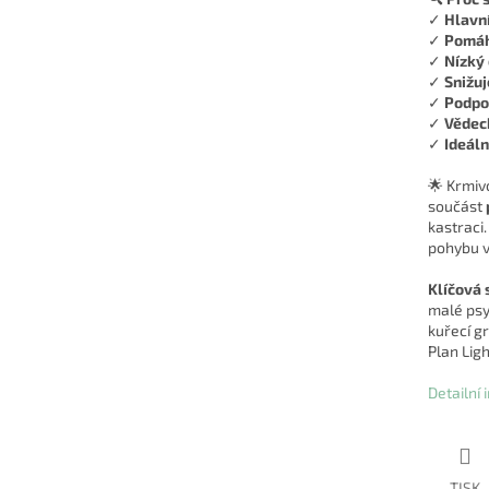
✓
Hlavní
✓
Pomáh
✓
Nízký
✓
Snižuj
✓
Podpo
✓
Vědeck
✓
Ideáln
🌟 Krmivo
součást
kastraci.
pohybu v
Klíčová 
malé psy,
kuřecí gr
Plan Ligh
Detailní
TISK