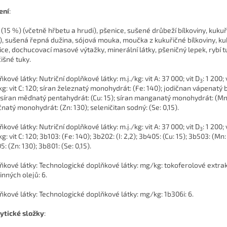
ení
:
 (15 %) (včetně hřbetu a hrudi), pšenice, sušené drůbeží bílkoviny, kukuř
), sušená řepná dužina, sójová mouka, moučka z kukuřičné bílkoviny, ku
ice, dochucovací masové výtažky, minerální látky, pšeničný lepek, rybí t
čišné tuky.
kové látky: Nutriční doplňkové látky: m.j./kg: vit A: 37 000; vit D
: 1 200; 
3
g: vit C: 120; síran železnatý monohydrát: (Fe: 140); jodičnan vápenatý b
; síran měďnatý pentahydrát: (Cu: 15); síran manganatý monohydrát: (Mn:
čnatý monohydrát: (Zn: 130); seleničitan sodný: (Se: 0,15).
kové látky: Nutriční doplňkové látky: m.j./kg: vit A: 37 000; vit D
: 1 200; 
3
: vit C: 120; 3b103: (Fe: 140); 3b202: (I: 2,2); 3b405: (Cu: 15); 3b503: (Mn:
: (Zn: 130); 3b801: (Se: 0,15).
ňkové látky: Technologické doplňkové látky: mg/kg: tokoferolové extrak
inných olejů: 6.
ňkové látky: Technologické doplňkové látky: mg/kg: 1b306i: 6.
ytické složky
: