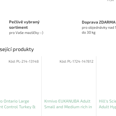
Pečlivě vybraný
Doprava ZDARMA
sortiment
pro objednávky nad 
do 30 kg
pro Vaše mazlíčky :-)
sející produkty
Kód:
PL-214-13148
Kód:
PL-1724-147812
o Ontario Large
Krmivo EUKANUBA Adult
Hill's Sc
t Control Turkey &
Small and Medium rich in
Adult Hy
 Rice 12 kg
lamb 12 kg
Medium S