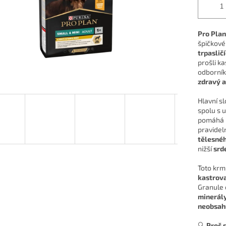
Pro Plan
špičkové
trpaslič
prošli ka
odborníků
zdravý a 
Hlavní s
spolu s
pomáhá 
pravidel
tělesnéh
nižší
srd
Toto krm
kastrova
Granule 
minerál
neobsahu
🔍
Proč 