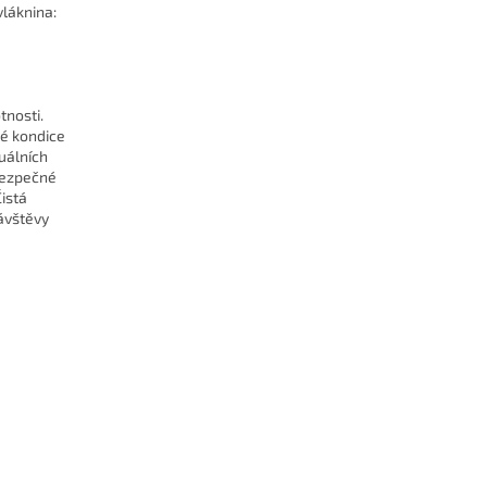
vláknina:
tnosti.
né kondice
duálních
bezpečné
istá
ávštěvy