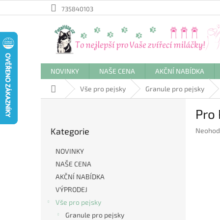
Přejít
735840103
na
obsah
NOVINKY
NAŠE CENA
AKČNÍ NABÍDKA
Domů
Vše pro pejsky
Granule pro pejsky
P
Pro 
o
Přeskočit
s
Kategorie
Průměr
Neohod
kategorie
t
hodnoc
r
produkt
NOVINKY
a
je
NAŠE CENA
n
0,0
AKČNÍ NABÍDKA
z
n
5
í
VÝPRODEJ
hvězdič
p
Vše pro pejsky
a
Granule pro pejsky