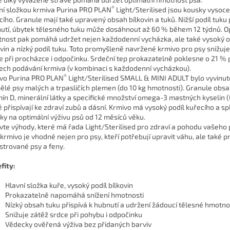
®
ní složkou krmiva Purina PRO PLAN
Light/Sterilised jsou kousky vysoce
cího. Granule mají také upravený obsah bílkovin a tuků. Nižší podíl tuk
utí, úbytek tělesného tuku může dosáhnout až 60 % během 12 týdnů. O
nost pak pomáhá udržet nejen každodenní vycházka, ale také vysoký 
ovin a nízký podíl tuku. Toto promyšleně navržené krmivo pro psy snižu
e při procházce i odpočinku. Srdeční tep prokazatelně poklesne o 21 % 
ech podávání krmiva (v kombinaci s každodenní vycházkou).
®
vo Purina PRO PLAN
Light/Sterilised SMALL & MINI ADULT bylo vyvinut
ělé psy malých a trpasličích plemen (do 10 kg hmotnosti). Granule obsa
mín D, minerální látky a specifické množství omega-3 mastných kyselin (
é přispívají ke zdraví zubů a dásní. Krmivo má vysoký podíl kuřecího a sp
ky na optimální výživu psů od 12 měsíců věku.
vte výhody, které má řada Light/Sterilised pro zdraví a pohodu vašeho 
 krmivo je vhodné nejen pro psy, kteří potřebují upravit váhu, ale také p
strované psy a feny.
fity:
Hlavní složka kuře, vysoký podíl bílkovin
Prokazatelně napomáhá snížení hmotnosti
Nízký obsah tuku přispívá k hubnutí a udržení žádoucí tělesné hmotno
Snižuje zátěž srdce při pohybu i odpočinku
Vědecky ověřená výživa bez přidaných barviv