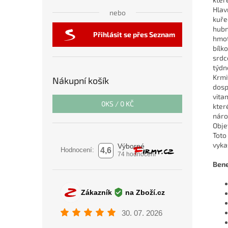
Hlav
nebo
kuře
hubn
Přihlásit se přes Seznam
hmot
bílk
srdc
týdn
Krmi
Nákupní košík
dosp
vita
0
KS /
0 KČ
kter
náro
Obje
Toto
vyka
Bene