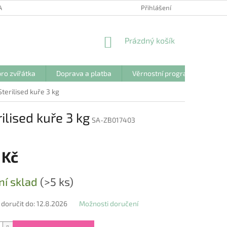
ANY OSOBNÍCH ÚDAJŮ
Přihlášení
NÁKUPNÍ
Prázdný košík
KOŠÍK
ro zvířátka
Doprava a platba
Věrnostní program
Kon
terilised kuře 3 kg
ilised kuře 3 kg
SA-ZB017403
 Kč
ní sklad
(>5 ks)
oručit do:
12.8.2026
Možnosti doručení