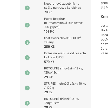
prot
Neoprenový zásobník na
3,5 %
sáčky na trus, s karabinou
79 Kč
Krmn
Pasta Beaphar
multivitamínová Duo Active
viz 
100 g (pes)
Hodn
169 Kč
upra
USB svítící obojek PLOCHÝ,
potř
zelený
sniž
259 Kč
čers
vaše
Držák na košík na řídítka kola
ke kódu 13108
579 Kč
ROTOLINIS s hovězím 12 ks,
120g/12cm
29 Kč
STRIPES - jehněčí pásky 10 ks
/ 100 g
29 Kč
ROTOLINIS drůbeží 12 ks,
120g/12cm
29 Kč