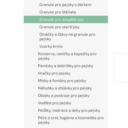
n
Granule pro pejsky s dárkem
e
Granule pro štěňata
l
Granule pro dospělé psy
Granule pro starší psy
Omáčky a šťávy na granule pro
pejsky
Vzorky krmiv
Konzervy, vaničky a kapsičky pro
pejsky
Pamlsky a dobrůtky pro pejsky
Hračky pro pejsky
Misky a fontány pro pejsky
Náhubky a ohlávky pro pejsky
Obojky a postroje pro pejsky
Vodítka pro pejsky
Pelíšky, matrace a deky pro pejsky
Péče o srst, hygiena a kosmetika pro
pejsky