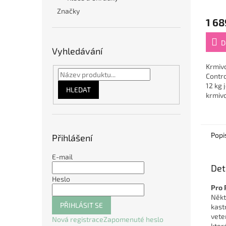
Značky
1 68
D
Vyhledávání
Krmiv
Contr
12 kg
HLEDAT
krmivo
dospě
kteří 
Popi
Přihlášení
E-mail
Det
Heslo
Pro 
Někte
PŘIHLÁSIT SE
kast
vete
Nová registrace
Zapomenuté heslo
kter