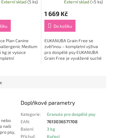
Externí sklad
(5 ks)
Externí sklad
(>5 ks)
1 669 Kč
šíku
Do košíku
ence Plan Canine
EUKANUBA Grain Free se
oallergenic Medium
zvěřinou – kompletní výživa
 kg je vysoce
pro dospělé psy EUKANUBA
ompletní
Grain Free je vyvážené suché
ené pro dospělé
krmivo pro dospělé psy všech
ích plemen s
plemen od 1 roku věku.
ažíváním nebo
Receptura bez...
ce
Doplňkové parametry
Kategorie
:
Granule pro dospělé psy
y nebo
EAN
:
7613036571708
o naši
Balení
:
3 kg
pro psy,
Příchuť
:
Kuřecí