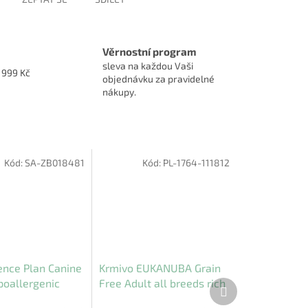
Věrnostní program
sleva na každou Vaši
1999 Kč
objednávku za pravidelné
nákupy.
Kód:
SA-ZB018481
Kód:
PL-1764-111812
ience Plan Canine
Krmivo EUKANUBA Grain
poallergenic
Free Adult all breeds rich
Další
produkt
almon 2,5 kg
in venison 12 kg