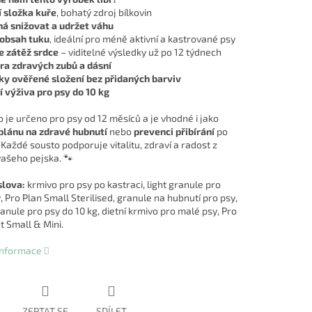
 složka kuře
, bohatý zdroj bílkovin
á snižovat a udržet váhu
 obsah tuku
, ideální pro méně aktivní a kastrované psy
e zátěž srdce
– viditelné výsledky už po 12 týdnech
ra zdravých zubů a dásní
y ověřené složení bez přidaných barviv
í výživa pro psy do 10 kg
 je určeno pro psy od 12 měsíců a je vhodné i jako
plánu na zdravé hubnutí
nebo
prevenci přibírání
po
 Každé sousto podporuje vitalitu, zdraví a radost z
ašeho pejska. 🐾
slova:
krmivo pro psy po kastraci, light granule pro
 Pro Plan Small Sterilised, granule na hubnutí pro psy,
anule pro psy do 10 kg, dietní krmivo pro malé psy, Pro
t Small & Mini.
 informace
ZEPTAT SE
SDÍLET