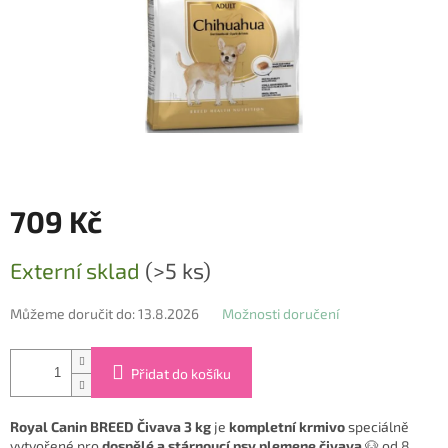
709 Kč
Měrná
Externí sklad
(>5 ks)
cena:
Můžeme doručit do:
13.8.2026
Možnosti doručení
Přidat do košíku
Royal Canin BREED Čivava 3 kg
je
kompletní krmivo
speciálně
vytvořené pro
dospělé a stárnoucí psy plemene čivava
🐶 od 8