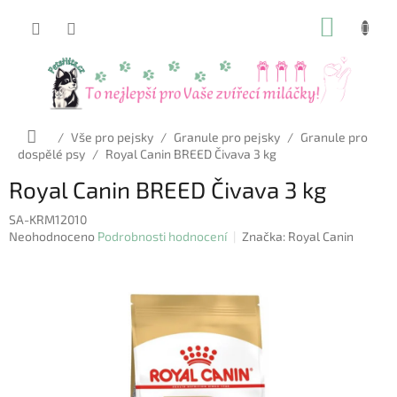
Přejít
NÁKUP
na
obsah
KOŠÍK
Domů
/
Vše pro pejsky
/
Granule pro pejsky
/
Granule pro
dospělé psy
/
Royal Canin BREED Čivava 3 kg
Royal Canin BREED Čivava 3 kg
SA-KRM12010
Průměrné
Neohodnoceno
Podrobnosti hodnocení
Značka:
Royal Canin
hodnocení
produktu
je
0,0
z
5
hvězdiček.