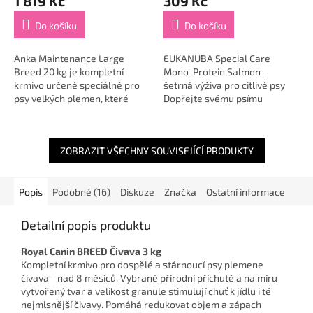
1 819 Kč
309 Kč
Do košíku
Do košíku
Anka Maintenance Large
EUKANUBA Special Care
Breed 20 kg je kompletní
Mono-Protein Salmon –
krmivo určené speciálně pro
šetrná výživa pro citlivé psy
psy velkých plemen, které
Dopřejte svému psímu
respektuje jejich specifické
parťákovi krmivo, které myslí
výživové potřeby a podporuje
na citlivé zažívání i každodenní
zdraví pohybového...
vitalitu....
ZOBRAZIT VŠECHNY SOUVISEJÍCÍ PRODUKTY
Popis
Podobné (16)
Diskuze
Značka
Ostatní informace
Detailní popis produktu
Royal Canin BREED Čivava 3 kg
Kompletní krmivo pro dospělé a stárnoucí psy plemene
čivava - nad 8 měsíců. Vybrané přírodní příchutě a na míru
vytvořený tvar a velikost granule stimulují chuť k jídlu i té
nejmlsnější čivavy. Pomáhá redukovat objem a zápach