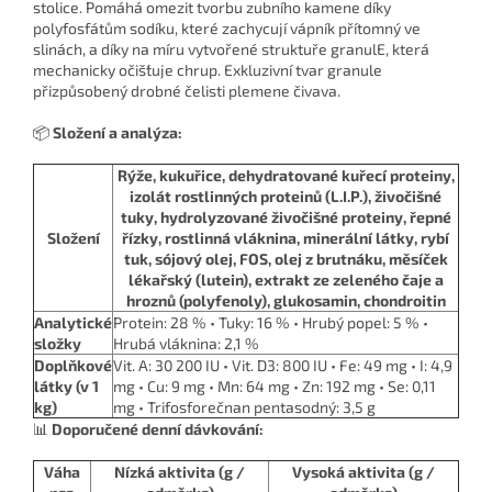
stolice. Pomáhá omezit tvorbu zubního kamene díky
polyfosfátům sodíku, které zachycují vápník přítomný ve
slinách, a díky na míru vytvořené struktuře granulE, která
mechanicky očiš´tuje chrup. Exkluzivní tvar granule
přizpůsobený drobné čelisti plemene čivava.
📦
Složení a analýza:
Rýže, kukuřice, dehydratované kuřecí proteiny,
izolát rostlinných proteinů (L.I.P.), živočišné
tuky, hydrolyzované živočišné proteiny, řepné
Složení
řízky, rostlinná vláknina, minerální látky, rybí
tuk, sójový olej, FOS, olej z brutnáku, měsíček
lékařský (lutein), extrakt ze zeleného čaje a
hroznů (polyfenoly), glukosamin, chondroitin
Analytické
Protein: 28 % • Tuky: 16 % • Hrubý popel: 5 % •
složky
Hrubá vláknina: 2,1 %
Doplňkové
Vit. A: 30 200 IU • Vit. D3: 800 IU • Fe: 49 mg • I: 4,9
látky (v 1
mg • Cu: 9 mg • Mn: 64 mg • Zn: 192 mg • Se: 0,11
kg)
mg • Trifosforečnan pentasodný: 3,5 g
📊
Doporučené denní dávkování:
Váha
Nízká aktivita (g /
Vysoká aktivita (g /