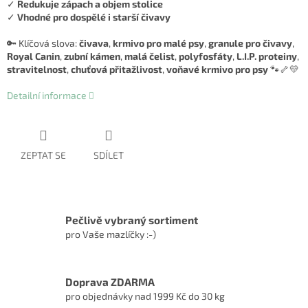
✓
Redukuje zápach a objem stolice
✓
Vhodné pro dospělé i starší čivavy
🔑 Klíčová slova:
čivava
,
krmivo pro malé psy
,
granule pro čivavy
,
Royal Canin
,
zubní kámen
,
malá čelist
,
polyfosfáty
,
L.I.P. proteiny
,
stravitelnost
,
chuťová přitažlivost
,
voňavé krmivo pro psy
🐾🦴💛
Detailní informace
ZEPTAT SE
SDÍLET
Pečlivě vybraný sortiment
pro Vaše mazlíčky :-)
Doprava ZDARMA
pro objednávky nad 1999 Kč do 30 kg