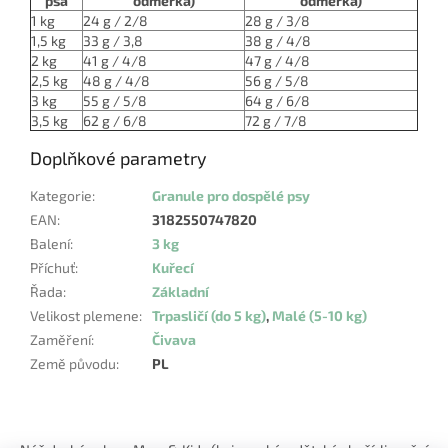
psa
odměrka)
odměrka)
1 kg
24 g / 2/8
28 g / 3/8
1,5 kg
33 g / 3,8
38 g / 4/8
2 kg
41 g / 4/8
47 g / 4/8
2,5 kg
48 g / 4/8
56 g / 5/8
3 kg
55 g / 5/8
64 g / 6/8
3,5 kg
62 g / 6/8
72 g / 7/8
Doplňkové parametry
Kategorie
:
Granule pro dospělé psy
EAN
:
3182550747820
Balení
:
3 kg
Příchuť
:
Kuřecí
Řada
:
Základní
Velikost plemene
:
Trpasličí (do 5 kg)
,
Malé (5-10 kg)
Zaměření
:
Čivava
Země původu
:
PL
Z
á