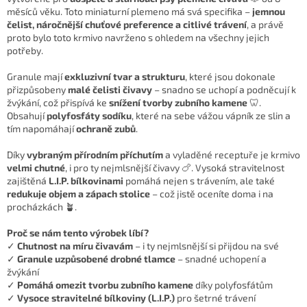
měsíců věku. Toto miniaturní plemeno má svá specifika –
jemnou
čelist, náročnější chuťové preference a citlivé trávení
, a právě
proto bylo toto krmivo navrženo s ohledem na všechny jejich
potřeby.
Granule mají
exkluzivní tvar a strukturu
, které jsou dokonale
přizpůsobeny
malé čelisti čivavy
– snadno se uchopí a podněcují k
žvýkání, což přispívá ke
snížení tvorby zubního kamene
🦷.
Obsahují
polyfosfáty sodíku
, které na sebe vážou vápník ze slin a
tím napomáhají
ochraně zubů
.
Díky
vybraným přírodním příchutím
a vyladěné receptuře je krmivo
velmi chutné
, i pro ty nejmlsnější čivavy 🍗. Vysoká stravitelnost
zajištěná
L.I.P. bílkovinami
pomáhá nejen s trávením, ale také
redukuje objem a zápach stolice
– což jistě oceníte doma i na
procházkách 🪴.
Proč se nám tento výrobek líbí?
✓
Chutnost na míru čivavám
– i ty nejmlsnější si přijdou na své
✓
Granule uzpůsobené drobné tlamce
– snadné uchopení a
žvýkání
✓
Pomáhá omezit tvorbu zubního kamene
díky polyfosfátům
✓
Vysoce stravitelné bílkoviny (L.I.P.)
pro šetrné trávení