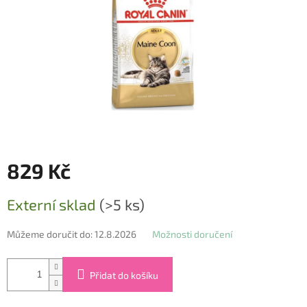
829 Kč
Měrná
Externí sklad
(>5 ks)
cena:
Můžeme doručit do:
12.8.2026
Možnosti doručení
Přidat do košíku