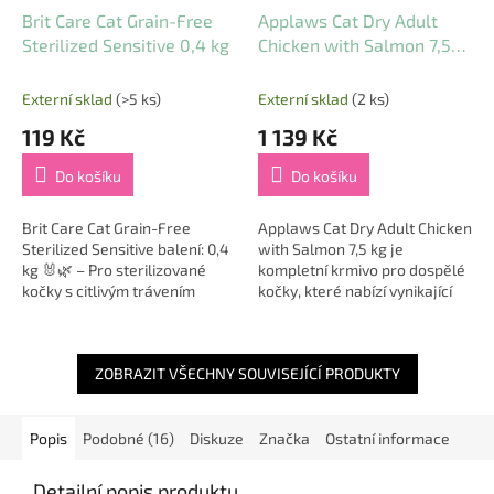
Brit Care Cat Grain-Free
Applaws Cat Dry Adult
Sterilized Sensitive 0,4 kg
Chicken with Salmon 7,5
kg
Externí sklad
(>5 ks)
Externí sklad
(2 ks)
119 Kč
1 139 Kč
Do košíku
Do košíku
Brit Care Cat Grain-Free
Applaws Cat Dry Adult Chicken
Sterilized Sensitive balení: 0,4
with Salmon 7,5 kg je
kg 🐰🌿 – Pro sterilizované
kompletní krmivo pro dospělé
kočky s citlivým trávením
kočky, které nabízí vynikající
Citlivé trávení a sterilizace –
kombinaci kuřete a lososa.
dvě výzvy, které vyžadují...
Tento produkt je 100 % bez
obilovin,...
ZOBRAZIT VŠECHNY SOUVISEJÍCÍ PRODUKTY
Popis
Podobné (16)
Diskuze
Značka
Ostatní informace
Detailní popis produktu