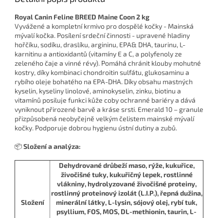
Royal Canin Feline BREED Maine Coon 2 kg
Vyvážené a kompletní krmivo pro dospělé kočky - Mainská
mývalí kočka. Posílení srdeční činnosti - upravené hladiny
hořčíku, sodíku, draslíku, argininu, EPA& DHA, taurinu, L-
karnitinu a antioxidantů (vitamíny E a C, a polyfenoly ze
zeleného čaje a vinné révy). Pomáhá chránit klouby mohutné
kostry, díky kombinaci chondroitin sulfátu, glukosaminu a
rybího oleje bohatého na EPA-DHA. Díky obsahu mastných
kyselin, kyseliny linolové, aminokyselin, zinku, biotinu a
vitamínů posiluje funkci kůže coby ochranné bariéry a dává
vyniknout přirozené barvě a kráse srsti. Emerald 10 – granule
přizpůsobená neobyčejně velkým čelistem mainské mývalí
kočky. Podporuje dobrou hygienu ústní dutiny a zubů.
📦
Složení a analýza:
Dehydrované drůbeží maso, rýže, kukuřice,
živočišné tuky, kukuřičný lepek, rostlinné
vlákniny, hydrolyzované živočišné proteiny,
rostlinný proteinový izolát (L.I.P.), řepná dužina,
Složení
minerální látky, L-lysin, sójový olej, rybí tuk,
psyllium, FOS, MOS, DL-methionin, taurin, L-