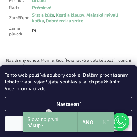
Příchuť
:
Drůbež
Řada
:
Prémiové
Srst a kůže
,
Kosti a klouby
,
Mainská mývalí
Zaměření
:
kočka
,
Dobrý zrak a srdce
Země
PL
původu
:
Z
á
Náš druhý eshop: Mom & Kids (kojenecké a dětské zboží, licenční
p
produkty)
a
Tento web používá soubory cookie. Dalším procházením
t
tohoto webu vyjadřujete souhlas s jejich používáním..
í
Více informací
zde
.
Nastavení
Vytvořil Shoptet
Mohu Vám pomoci?
Sleva na první
ANO
NE
Souhlasím
Copyright 2026
Pets Hits
. Všechna práva vyhrazena.
nákup?