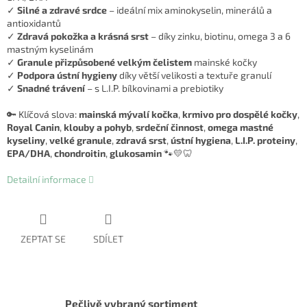
✓
Silné a zdravé srdce
– ideální mix aminokyselin, minerálů a
antioxidantů
✓
Zdravá pokožka a krásná srst
– díky zinku, biotinu, omega 3 a 6
mastným kyselinám
✓
Granule přizpůsobené velkým čelistem
mainské kočky
✓
Podpora ústní hygieny
díky větší velikosti a textuře granulí
✓
Snadné trávení
– s L.I.P. bílkovinami a prebiotiky
🔑 Klíčová slova:
mainská mývalí kočka
,
krmivo pro dospělé kočky
,
Royal Canin
,
klouby a pohyb
,
srdeční činnost
,
omega mastné
kyseliny
,
velké granule
,
zdravá srst
,
ústní hygiena
,
L.I.P. proteiny
,
EPA/DHA
,
chondroitin
,
glukosamin
🐾💛🦷
Detailní informace
ZEPTAT SE
SDÍLET
Pečlivě vybraný sortiment