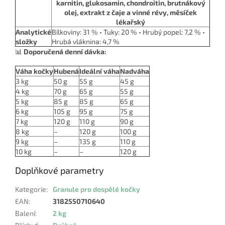
karnitin, glukosamin, chondroitin, brutnákový
olej, extrakt z čaje a vinné révy, měsíček
lékařský
Analytické
Bílkoviny: 31 % • Tuky: 20 % • Hrubý popel: 7,2 % •
složky
Hrubá vláknina: 4,7 %
📊
Doporučená denní dávka:
Váha kočky
Hubená
Ideální váha
Nadváha
3 kg
50 g
55 g
45 g
4 kg
70 g
65 g
55 g
5 kg
85 g
85 g
65 g
6 kg
105 g
95 g
75 g
7 kg
120 g
110 g
90 g
8 kg
–
120 g
100 g
9 kg
–
135 g
110 g
10 kg
–
–
120 g
Doplňkové parametry
Kategorie
:
Granule pro dospělé kočky
EAN
:
3182550710640
Balení
:
2 kg