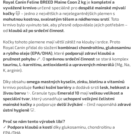
Royal Canin Feline BREED Maine Coon 2 kg
je
kompletní a
vyvážené krmivo
určené speciálně pro
dospělé mainské mývalí
kočky
🐱 – jedno z největších a nejelegantnějších plemen s
mohutnou kostrou, svalnatým tělem a nádhernou srstí
. Toto
krmivo bylo vyvinuto tak, aby přesně odpovídalo jejich potřebám –
od
kloubů až po srdeční činnost
.
Kočky tohoto plemene mají větší zátěž na klouby i srdce. Proto
Royal Canin přidal do složení
kombinaci chondroitinu, glukosaminu
a rybího oleje (EPA/DHA)
, které
podporují zdraví kloubů a
pružnost pohybu
🦴. O
správnou srdeční činnost
se stará komplex
taurinu, L-karnitinu, antioxidantů a upravených minerálů
(Mg, Na,
K, arginin).
Díky obsahu
omega mastných kyselin, zinku, biotinu a vitamínů
krmivo posiluje
funkci kožní bariéry
a dodává srsti
lesk, hebkost a
živou barvu
✨. Granule typu
Emerald 10
mají
velkou velikost a
speciální tvar
, který usnadňuje
uchopení velkými čelistmi
mainské kočky
a podporuje
delší žvýkání
– čímž napomáhá
zdravé
ústní hygieně
🦷.
Proč se nám tento výrobek líbí?
✓
Podpora kloubů a kostí
díky glukosaminu, chondroitinu a
EPA/DHA