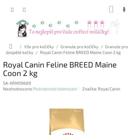
Přejít
NÁKUP
na
obsah
KOŠÍK
Domů
/
Vše pro kočičky
/
Granule pro kočičky
/
Granule pro
dospělé kočky
/
Royal Canin Feline BREED Maine Coon 2 kg
Royal Canin Feline BREED Maine
Coon 2 kg
SA-KRM09689
Průměrné
Neohodnoceno
Podrobnosti hodnocení
Značka:
Royal Canin
hodnocení
produktu
je
0,0
z
5
hvězdiček.