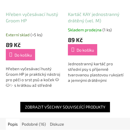
Hřeben vyčesávací hustý
Kartáč KAY jednostranný
Groom HP
drátěný (vel. M)
Skladem prodejna
(1 ks)
Průměrné
Externí sklad
(>5 ks)
hodnocení
89 Kč
produktu
89 Kč
je
Do košíku
5,0
Do košíku
z
5
Jednostranný kartáč pro
Hřeben vyčesávací hustý
hvězdiček.
střední psy s příjemně
Groom HP je praktický nástroj
tvarovanou plastovou rukojetí
pro péči o srst psů a koček 🐶
a jemnými drátěnými
🐱✨ s krátkou až středně
štětinami. Extra jemné
dlouhou, jemnou nebo
drátěné štětiny odstraní
hedvábnou srstí. Díky svému
prach, odumřelou srst...
hustému uspořádání...
ZOBRAZIT VŠECHNY SOUVISEJÍCÍ PRODUKTY
Popis
Podobné (16)
Diskuze