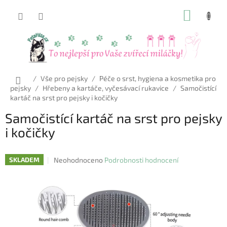
Přejít
NÁKUP
na
obsah
KOŠÍK
Domů
/
Vše pro pejsky
/
Péče o srst, hygiena a kosmetika pro
pejsky
/
Hřebeny a kartáče, vyčesávací rukavice
/
Samočistící
kartáč na srst pro pejsky i kočičky
Samočistící kartáč na srst pro pejsky
i kočičky
Průměrné
Neohodnoceno
Podrobnosti hodnocení
SKLADEM
hodnocení
produktu
je
0,0
z
5
hvězdiček.