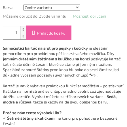
Barva
Můžeme doručit do:
Zvolte variantu
Možnosti doručení
Přidat do košíku
Samočistící kartáč na srst pro pejsky i kočičky
je ideálním
pomocníkem pro pravidelnou péči o srst vašeho mazlíčka. Díky
jemným drátěným štětinám s kuličkou na konci
poskytuje kartáč
šetrné, ale účinné česání, které se stane příjemným rituálem.
Speciálně zahnuté štětiny proniknou hluboko do srsti, čímž zajistí
důkladné vyčesání podsady i uvolněných chlupů 🐾✨.
Kartáč je navíc vybaven praktickou funkcí samočištění – po stisknutí
tlačítka na horní straně se chlupy snadno uvolní, což zjednodušuje
údržbu kartáče. Vybírat můžete ze tří barevných variant –
šedá,
modrá a růžová
, takže si každý najde svou oblíbenou barvu.
Proč se nám tento výrobek líbí?
✓
Šetrné štětiny s kuličkami
na konci pro pohodlné a bezpečné
česání