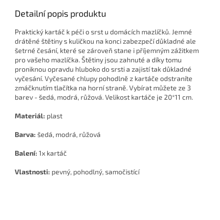
Detailní popis produktu
Praktický kartáč k péči o srst u domácích mazlíčků. Jemné
drátěné štětiny s kuličkou na konci zabezpečí důkladné ale
šetrné česání, které se zároveň stane i příjemným zážitkem
pro vašeho mazlíčka. Štětiny jsou zahnuté a díky tomu
proniknou opravdu hluboko do srsti a zajistí tak důkladné
vyčesání. Vyčesané chlupy pohodlně z kartáče odstraníte
zmáčknutím tlačítka na horní straně. Vybírat můžete ze 3
barev - šedá, modrá, růžová. Velikost kartáče je 20*11 cm.
Materiál:
plast
Barva:
šedá, modrá, růžová
Balení:
1x kartáč
Vlastnosti:
pevný, pohodlný, samočistící