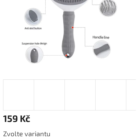
159 Kč
Měrná
Zvolte variantu
cena: