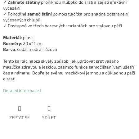
✓
Zahnuté štětiny
proniknou hluboko do srsti a zajistí efektivní
vyčesání
✓ Pohodlné
samočištění
pomocí tlačítka pro snadné odstranění
vyčesaných chlupů
✓ Dostupné ve třech barevných variantách pro stylovou péči
Materiál
: plast
Rozměry
: 20 x 11 cm
Barva
: šedá, modrá, růžová
Tento kartáč nabízí skvělý způsob, jak udržovat srst vašeho
mazlíčka zdravou a lesklou, zatímco funkce samočištění vám ušetří
čas a námahu. Dopřejte svému mazlíčkovi jemnou a důkladnou péči
o srst!
Detailní informace
ZEPTAT SE
SDÍLET