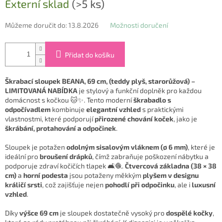
Externí sklad
(>5 ks)
cena:
Můžeme doručit do:
13.8.2026
Možnosti doručení
Přidat do košíku
Škrabací sloupek BEANA, 69 cm, (teddy plyš, starorůžová) –
LIMITOVANÁ NABÍDKA
je stylový a funkční doplněk pro každou
domácnost s kočkou 🐱✨. Tento moderní
škrabadlo s
odpočívadlem
kombinuje
elegantní vzhled
s praktickými
vlastnostmi, které podporují
přirozené chování koček
, jako je
škrábání, protahování a odpočinek
.
Sloupek je potažen
odolným sisalovým vláknem (ø 6 mm)
, které je
ideální pro
broušení drápků
, čímž zabraňuje poškození nábytku a
podporuje zdraví kočičích tlapek 🛋️🧶.
Čtvercová základna (38 × 38
cm)
a
horní podesta
jsou potaženy měkkým
plyšem v designu
králičí srsti
, což zajišťuje nejen
pohodlí při odpočinku
, ale i
luxusní
vzhled
.
Díky
výšce 69 cm
je sloupek dostatečně vysoký pro
dospělé kočky
,