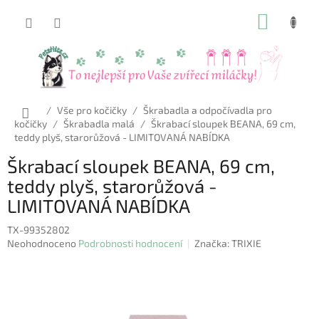
Přejít
NÁKUP
na
obsah
KOŠÍK
Domů
/
Vše pro kočičky
/
Škrabadla a odpočívadla pro
kočičky
/
Škrabadla malá
/
Škrabací sloupek BEANA, 69 cm,
teddy plyš, starorůžová - LIMITOVANÁ NABÍDKA
Škrabací sloupek BEANA, 69 cm,
teddy plyš, starorůžová -
LIMITOVANÁ NABÍDKA
TX-99352802
Průměrné
Neohodnoceno
Podrobnosti hodnocení
Značka:
TRIXIE
hodnocení
produktu
je
0,0
z