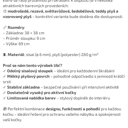
které se rády protáhnou při škrábání. K dispozici je v několika
atraktivních barevných provedeních:
🎨
modrošedá, rezavá, světlerůžová, šedobéžová, teddy plyš a
vzorovaný plyš
– konkrétní varianta bude dodána dle dostupnosti.
📏
Rozměry
:
– Základna: 38 × 38 cm
– Průměr sloupku: 9 cm
– Výška: 69 cm
🧵
Materiál
: sisal (ø 6 mm), plyš (polyester) 280 g/m²
Proč se nám tento výrobek líbí?
✓
Odolný sisalový sloupek
– ideální pro každodenní škrábání
✓
Měkký plyšový povrch
– pohodlné odpočívadlo s jemností králičí
srsti
✓
Stabilní základna
– bezpečné používání i při intenzivní aktivitě
✓
Dostatečně vysoký pro aktivní kočky
✓
Limitovaná nabídka barev
– stylový doplněk do interiéru
🎁 Perfektní kombinace
designu, funkčnosti a pohodlí
pro každou
kočku – ideální řešení pro ochranu vašeho nábytku a spokojenost
vaší kočky.