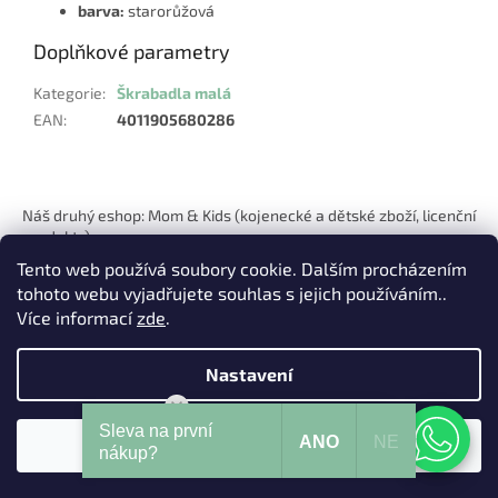
barva:
starorůžová
Doplňkové parametry
Kategorie
:
Škrabadla malá
EAN
:
4011905680286
Z
á
Náš druhý eshop: Mom & Kids (kojenecké a dětské zboží, licenční
p
produkty)
a
Tento web používá soubory cookie. Dalším procházením
t
tohoto webu vyjadřujete souhlas s jejich používáním..
í
Více informací
zde
.
Nastavení
Vytvořil Shoptet
Mohu Vám pomoci?
Sleva na první
ANO
NE
Souhlasím
Copyright 2026
Pets Hits
. Všechna práva vyhrazena.
nákup?