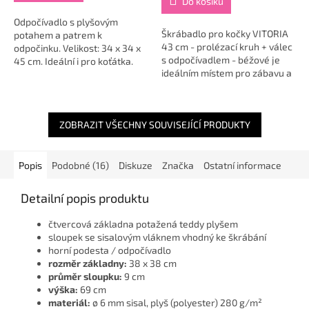
Do košíku
z
5
Odpočívadlo s plyšovým
Škrábadlo pro kočky VITORIA
hvězdiček.
potahem a patrem k
43 cm - prolézací kruh + válec
odpočinku. Velikost: 34 x 34 x
s odpočívadlem - béžové je
45 cm. Ideální i pro koťátka.
ideálním místem pro zábavu a
odpočinek vaší kočky. Toto
škrabadlo nabízí
odpočinkovou...
ZOBRAZIT VŠECHNY SOUVISEJÍCÍ PRODUKTY
Popis
Podobné (16)
Diskuze
Značka
Ostatní informace
Detailní popis produktu
čtvercová základna potažená teddy plyšem
sloupek se sisalovým vláknem vhodný ke škrábání
horní podesta / odpočívadlo
rozměr základny:
38 x 38 cm
průměr sloupku:
9 cm
výška:
69 cm
materiál:
ø 6 mm sisal, plyš (polyester) 280 g/m²