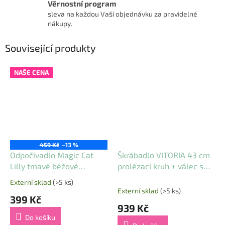
Věrnostní program
sleva na každou Vaši objednávku za pravidelné
nákupy.
Související produkty
NAŠE CENA
459 Kč
–13 %
Odpočívadlo Magic Cat
Škrábadlo VITORIA 43 cm
Lilly tmavě béžové
prolézací kruh + válec s
34x34x45cm
odpočívadlem - béžové
Externí sklad
(>5 ks)
Průměrné
Externí sklad
(>5 ks)
hodnocení
399 Kč
produktu
939 Kč
je
Do košíku
4,5