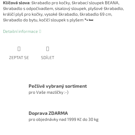
Klíčová slova
: škrabadlo pro kočky, škrabací sloupek BEANA,
škrabadlo s odpočívadlem, sisalový sloupek, plyšové škrabadlo,
králičí plyš pro kočky, vysoké škrabadlo, škrabadlo 69 cm,
škrabadlo do bytu, kočičí sloupek s plyšem 🐾🛏️
Detailní informace
ZEPTAT SE
SDÍLET
Pečlivě vybraný sortiment
pro Vaše mazlíčky :-)
Doprava ZDARMA
pro objednávky nad 1999 Kč do 30 kg