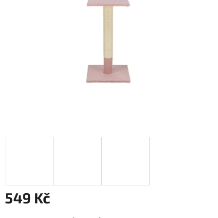
5
hvězdiček.
549 Kč
Měrná