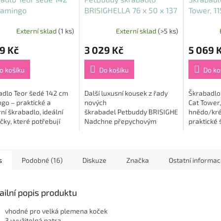
lamingo
BRISIGHELLA 76 x 50 x 137
Tower, 11
cm, hruškový
hnědo/k
Externí sklad
(1 ks)
Externí sklad
(>5 ks)
strom/bubble plyš,
krémová/přírodní
9 Kč
3 029 Kč
5 069 
o košíku
Do košíku
Do ko
adlo Teor šedé 142 cm
Další luxusní kousek z řady
Škrabadlo
go – praktické a
nových
Cat Tower,
í škrabadlo, ideální
škrabadel Petbuddy BRISIGHELLA.
hnědo/kré
čky, které potřebují
Nadchne přepychovým
praktické 
ek prostoru pro
čistým designem hruškového
nabízí vaší
ní drápků, odpočinek a
kmene omotaného jutovým
prostor pr
oto škrabadlo je...
provazem v kombinaci s
odpočinek. 
nadýchaným...
s
Podobné (16)
Diskuze
Značka
Ostatní informa
ailní popis produktu
vhodné pro velká plemena koček
3 využitelná patra