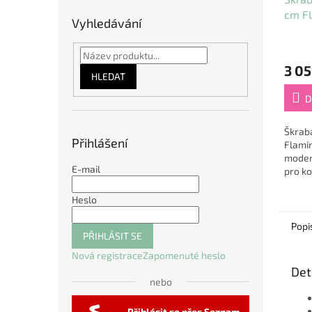
cm F
Vyhledávání
3 05
HLEDAT
D
Škrab
Přihlášení
Flamin
modern
E-mail
pro ko
dostat
brouše
Heslo
hru. T
Popi
PŘIHLÁSIT SE
Nová registrace
Zapomenuté heslo
Det
nebo
Přihlásit se přes Seznam