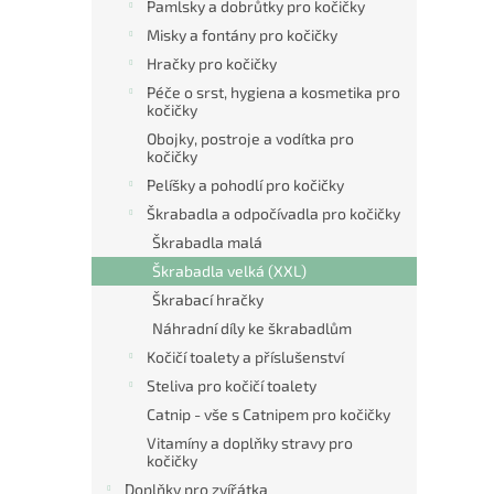
Pamlsky a dobrůtky pro kočičky
Misky a fontány pro kočičky
Hračky pro kočičky
Péče o srst, hygiena a kosmetika pro
kočičky
Obojky, postroje a vodítka pro
kočičky
Pelíšky a pohodlí pro kočičky
Škrabadla a odpočívadla pro kočičky
Škrabadla malá
Škrabadla velká (XXL)
Škrabací hračky
Náhradní díly ke škrabadlům
Kočičí toalety a příslušenství
Steliva pro kočičí toalety
Catnip - vše s Catnipem pro kočičky
Vitamíny a doplňky stravy pro
kočičky
Doplňky pro zvířátka