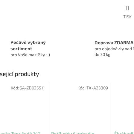
TISK
Pečlivě vybraný
Doprava ZDARMA
sortiment
pro objednávky nad 
do 30 kg
pro Vaše mazlíčky :-)
sející produkty
Kód:
SA-ZB025511
Kód:
TX-A23309
adlo Teor šedé 142
PetBuddy škrabadlo
Škrábadl