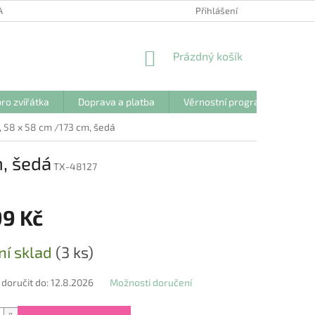
ANY OSOBNÍCH ÚDAJŮ
Přihlášení
NÁKUPNÍ
Prázdný košík
KOŠÍK
ro zvířátka
Doprava a platba
Věrnostní program
Kon
58 x 58 cm /173 cm, šedá
, šedá
TX-48127
99 Kč
ní sklad
(3 ks)
oručit do:
12.8.2026
Možnosti doručení