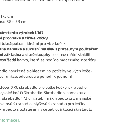
:
173 cm
na:
58 × 58 cm
nám tento výrobek líbí?
 pro velké a těžké kočky
itelná patra
– ideální pro více koček
lná hamaka a luxusní pelíšek s pratelným polštářem
í základna a silné sloupky
pro maximální stabilitu
tní šedá barva
, která se hodí do moderního interiéru
adlo navržené s ohledem na potřeby velkých koček –
e funkce, odolnosti a pohodlí v jednom!
slova
: XXL škrabadlo pro velké kočky, škrabadlo
ysoké kočičí škrabadlo, škrabadlo s hamakou a
, škrabadlo 173 cm, stabilní škrabadlo pro mainské
sisalové škrabadlo, plyšové škrabadlo pro kočky,
krabadlo s polštářem, vícepatrové kočičí škrabadlo
 informace