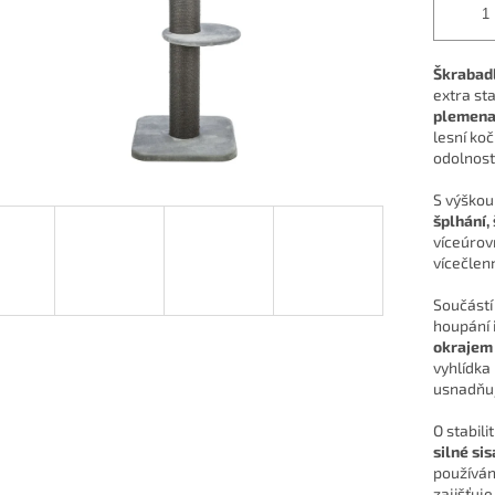
Škrabadl
extra sta
plemena
lesní koč
odolnost
S výško
šplhání,
víceúrovň
vícečlenn
Součástí
houpání 
okrajem
vyhlídka 
usnadňuj
O stabili
silné si
používán
zajišťuj