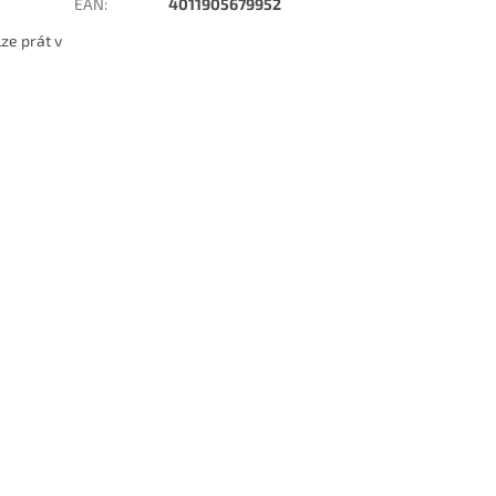
EAN
:
4011905679952
ze prát v