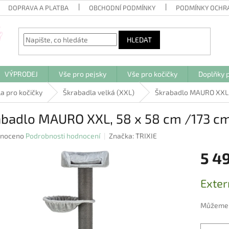
DOPRAVA A PLATBA
OBCHODNÍ PODMÍNKY
PODMÍNKY OCHR
HLEDAT
VÝPRODEJ
Vše pro pejsky
Vše pro kočičky
Doplňky p
a pro kočičky
Škrabadla velká (XXL)
Škrabadlo MAURO XXL, 
abadlo MAURO XXL, 58 x 58 cm /173 cm
né
noceno
Podrobnosti hodnocení
Značka:
TRIXIE
ení
5 4
u
Měrná
Exter
cena:
ek.
Můžeme d