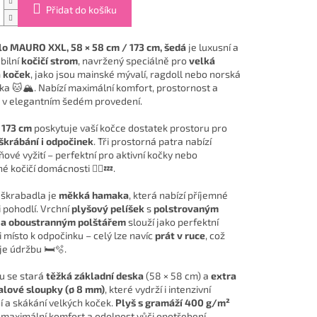
Přidat do košíku
o MAURO XXL, 58 × 58 cm / 173 cm, šedá
je luxusní a
bilní
kočičí strom
, navržený speciálně pro
velká
 koček
, jako jsou mainské mývalí, ragdoll nebo norská
ka 🐱🏔️. Nabízí maximální komfort, prostornost a
 v elegantním šedém provedení.
u
173 cm
poskytuje vaší kočce dostatek prostoru pro
 škrábání i odpočinek
. Tři prostorná patra nabízí
ové vyžití – perfektní pro aktivní kočky nebo
é kočičí domácnosti 🧗‍♀️💤.
 škrabadla je
měkká hamaka
, která nabízí příjemné
i pohodlí. Vrchní
plyšový pelíšek
s
polstrovaným
 a oboustranným polštářem
slouží jako perfektní
i místo k odpočinku – celý lze navíc
prát v ruce
, což
e údržbu 🛏️🫧.
tu se stará
těžká základní deska
(58 × 58 cm) a
extra
salové sloupky (ø 8 mm)
, které vydrží i intenzivní
í a skákání velkých koček.
Plyš s gramáží 400 g/m²
e maximální komfort a odolnost vůči opotřebení.