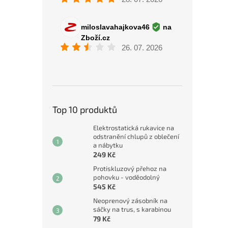
Top 10 produktů
Elektrostatická rukavice na
odstranění chlupů z oblečení
a nábytku
249 Kč
Protiskluzový přehoz na
pohovku - voděodolný
545 Kč
Neoprenový zásobník na
sáčky na trus, s karabinou
79 Kč