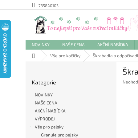
Přejít
735840103
na
obsah
NOVINKY
NAŠE CENA
AKČNÍ NABÍDKA
Domů
Vše pro kočičky
Škrabadla a odpočívadl
P
Škr
o
Přeskočit
s
Kategorie
Průměr
Neohod
kategorie
t
hodnoc
r
produkt
NOVINKY
a
je
NAŠE CENA
n
0,0
AKČNÍ NABÍDKA
z
n
5
í
VÝPRODEJ
hvězdič
p
Vše pro pejsky
a
Granule pro pejsky