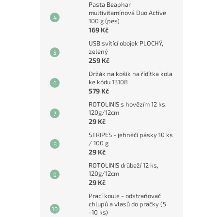
Pasta Beaphar
multivitamínová Duo Active
100 g (pes)
169 Kč
USB svítící obojek PLOCHÝ,
zelený
259 Kč
Držák na košík na řídítka kola
ke kódu 13108
579 Kč
ROTOLINIS s hovězím 12 ks,
120g/12cm
29 Kč
STRIPES - jehněčí pásky 10 ks
/ 100 g
29 Kč
ROTOLINIS drůbeží 12 ks,
120g/12cm
29 Kč
Prací koule - odstraňovač
chlupů a vlasů do pračky (5
-10 ks)