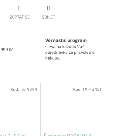
ZEPTAT SE
SDÍLET
Věrnostní program
sleva na každou Vaši
1999 Kč
objednávku za pravidelné
nákupy.
Kód:
TX-4344
Kód:
TX-43451
o VITUS Cat
Škrábadlo BADALONA