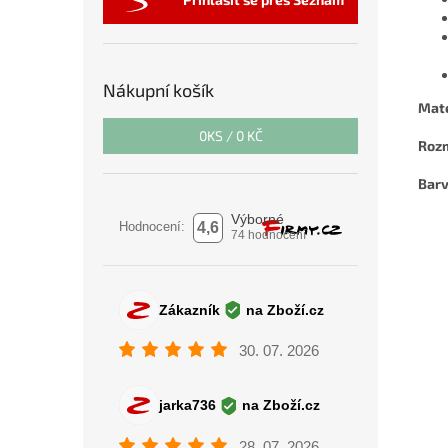
Nákupní košík
Mate
0
KS /
0 KČ
Roz
Barv