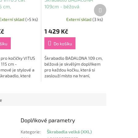
5 cm,
109cm - béžová
Další
produkt
rémové
Externí sklad
(>5 ks)
Externí sklad
(3 ks)
Kč
1 429 Kč
šíku
Do košíku
 pro kočičky VITUS
Škrabadlo BADALONA 109 cm,
 115 cm -
béžová je skvělým doplňkem
mové je stylové a
pro každou kočku, která si
škrabadlo, které
zaslouží místo na hraní,
 kočce ideální
škrábání a odpočinek. Díky
o škrábání, hru a
plyšovému potahu poskytuje
Celý...
maximální komfort...
ce
Doplňkové parametry
Kategorie
:
Škrabadla velká (XXL)