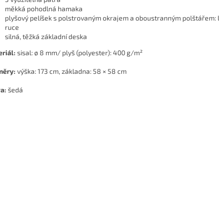
měkká pohodlná hamaka
plyšový pelíšek s polstrovaným okrajem a oboustranným polštářem: l
ruce
silná, těžká základní deska
riál:
sisal: ø 8 mm/ plyš (polyester): 400 g/m²
měry:
výška: 173 cm, základna: 58 × 58 cm
a:
šedá