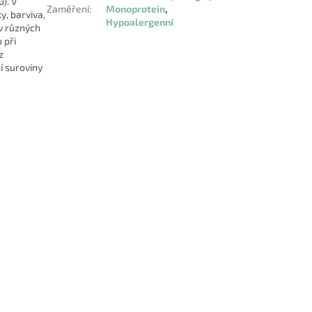
u). V
Zaměření
:
Monoprotein
,
, barviva,
Hypoalergenní
v různých
 při
z
í suroviny