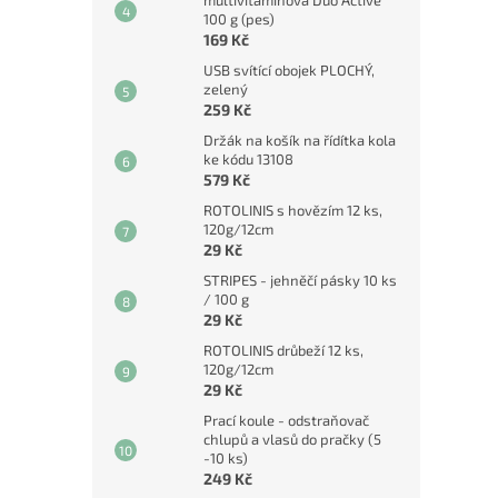
multivitamínová Duo Active
100 g (pes)
169 Kč
USB svítící obojek PLOCHÝ,
zelený
259 Kč
Držák na košík na řídítka kola
ke kódu 13108
579 Kč
ROTOLINIS s hovězím 12 ks,
120g/12cm
29 Kč
STRIPES - jehněčí pásky 10 ks
/ 100 g
29 Kč
ROTOLINIS drůbeží 12 ks,
120g/12cm
29 Kč
Prací koule - odstraňovač
chlupů a vlasů do pračky (5
-10 ks)
249 Kč