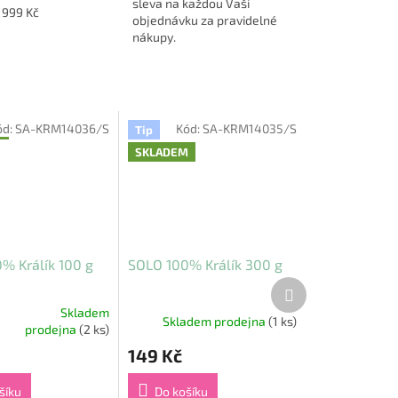
sleva na každou Vaši
1999 Kč
objednávku za pravidelné
nákupy.
ód:
SA-KRM14036/S
Kód:
SA-KRM14035/S
M
Tip
SKLADEM
% Králík 100 g
SOLO 100% Králík 300 g
Další
produkt
Skladem
Skladem prodejna
(1 ks)
prodejna
(2 ks)
149 Kč
šíku
Do košíku