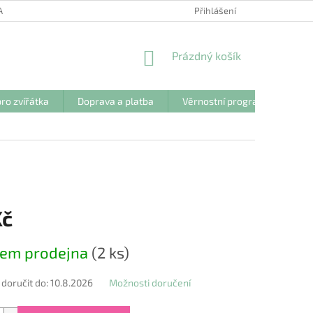
ANY OSOBNÍCH ÚDAJŮ
Přihlášení
NÁKUPNÍ
Prázdný košík
KOŠÍK
ro zvířátka
Doprava a platba
Věrnostní program
Kon
Kč
dem prodejna
(2 ks)
oručit do:
10.8.2026
Možnosti doručení