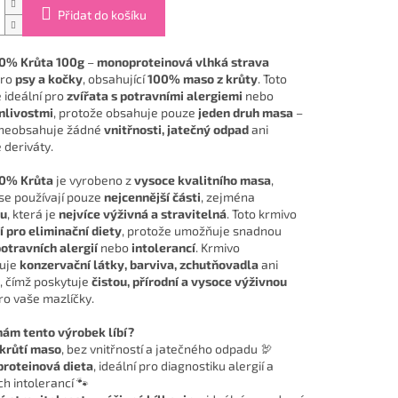
Přidat do košíku
0% Krůta 100g
–
monoproteinová vlhká strava
pro
psy a kočky
, obsahující
100% maso z krůty
. Toto
 ideální pro
zvířata s potravními alergiemi
nebo
nlivostmi
, protože obsahuje pouze
jeden druh masa
–
a neobsahuje žádné
vnitřnosti, jatečný odpad
ani
 deriváty.
0% Krůta
je vyrobeno z
vysoce kvalitního masa
,
se používají pouze
nejcennější části
, zejména
nu
, která je
nejvíce výživná a stravitelná
. Toto krmivo
í pro eliminační diety
, protože umožňuje snadnou
otravních alergií
nebo
intolerancí
. Krmivo
uje
konzervační látky, barviva, zchutňovadla
ani
, čímž poskytuje
čistou, přírodní a vysoce výživnou
o vaše mazlíčky.
nám tento výrobek líbí?
krůtí maso
, bez vnitřností a jatečného odpadu 🦃
roteinová dieta
, ideální pro diagnostiku alergií a
h intolerancí 🐾