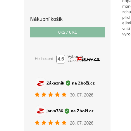
odpa
mono
zchu
příc
Nákupní košík
elim
vnit
0
KS /
0 KČ
vyrob