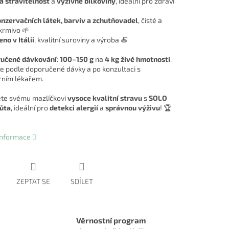
 stravitelnost
a
výživné bílkoviny
, ideální pro zdraví
nzervačních látek, barviv a zchutňovadel
, čisté a
krmivo 🌱
no v Itálii
, kvalitní suroviny a výroba 🍝
učené dávkování
:
100–150 g
na
4 kg živé hmotnosti
.
e podle doporučené dávky a po konzultaci s
rním lékařem.
te svému mazlíčkovi
vysoce kvalitní stravu
s
SOLO
ůta
, ideální pro
detekci alergií
a
správnou výživu
! 🏆
 informace
ZEPTAT SE
SDÍLET
Věrnostní program