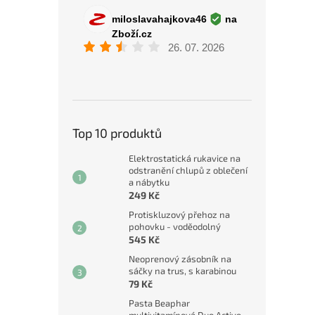
Top 10 produktů
Elektrostatická rukavice na
odstranění chlupů z oblečení
a nábytku
249 Kč
Protiskluzový přehoz na
pohovku - voděodolný
545 Kč
Neoprenový zásobník na
sáčky na trus, s karabinou
79 Kč
Pasta Beaphar