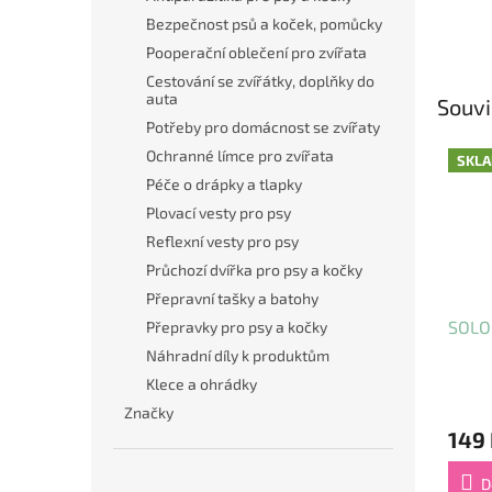
Bezpečnost psů a koček, pomůcky
Pooperační oblečení pro zvířata
Cestování se zvířátky, doplňky do
auta
Souvi
Potřeby pro domácnost se zvířaty
Ochranné límce pro zvířata
SKL
Péče o drápky a tlapky
Plovací vesty pro psy
Reflexní vesty pro psy
Průchozí dvířka pro psy a kočky
Přepravní tašky a batohy
SOLO
Přepravky pro psy a kočky
Náhradní díly k produktům
Klece a ohrádky
Průmě
Značky
hodno
149
produ
je
5,0
D