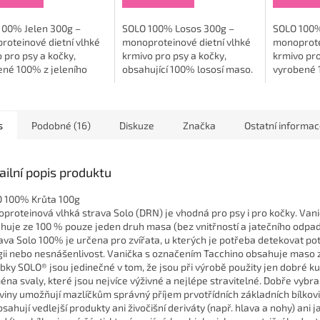
z
z
5
5
100% Jelen 300g –
SOLO 100% Losos 300g –
SOLO 100%
ček.
hvězdiček.
hvězdiček.
oteinové dietní vlhké
monoproteinové dietní vlhké
monoprote
 pro psy a kočky,
krmivo pro psy a kočky,
krmivo pro
ené 100% z jeleního
obsahující 100% lososí maso.
vyrobené 1
 Toto krmivo
Toto krmivo je ideální pro
masa. Toto
huje žádné vnitřnosti,
zvířata, která potřebují
pro zvířat
ý odpad ani nežádoucí...
vysoce stravitelné...
vysoce...
s
Podobné (16)
Diskuze
Značka
Ostatní informa
ailní popis produktu
 100% Krůta 100g
proteinová vlhká strava Solo (DRN) je vhodná pro psy i pro kočky. Van
huje ze 100 % pouze jeden druh masa (bez vnitřností a jatečního odpad
ava Solo 100% je určena pro zvířata, u kterých je potřeba detekovat po
gii nebo nesnášenlivost. Vanička s označením Tacchino obsahuje maso z
bky SOLO® jsou jedinečné v tom, že jsou při výrobě použity jen dobré k
éna svaly, které jsou nejvíce výživné a nejlépe stravitelné. Dobře vybr
viny umožňují mazlíčkům správný příjem prvotřídních základních bílkovi
sahují vedlejší produkty ani živočišní deriváty (např. hlava a nohy) ani j