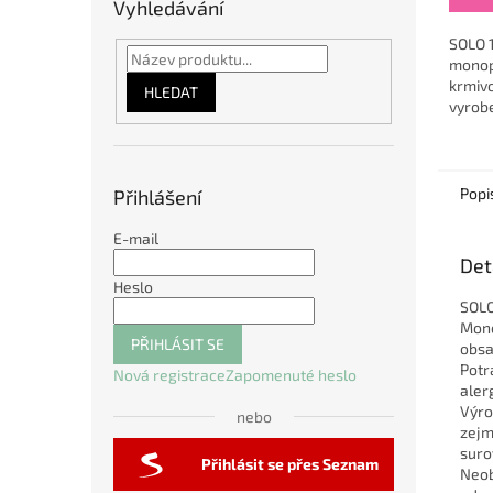
Vyhledávání
z
5
SOLO 
hvězdi
monopr
krmivo
HLEDAT
vyrob
masa.
neobsa
jatečn
Popi
Přihlášení
E-mail
Det
Heslo
SOLO
Mono
PŘIHLÁSIT SE
obsa
Potr
Nová registrace
Zapomenuté heslo
aler
Výro
nebo
zejm
suro
Přihlásit se přes Seznam
Neob