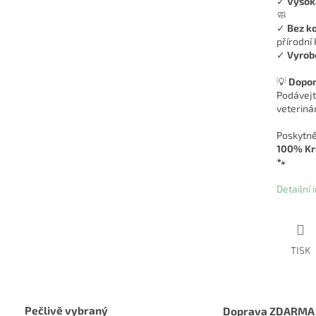
✓
Vysoká
🧼
✓
Bez ko
přírodní 
✓
Vyrobe
💡
Dopor
Podávejt
veteriná
Poskytně
100% Kr
🐾
Detailní
TISK
Pečlivě vybraný
Doprava ZDARMA