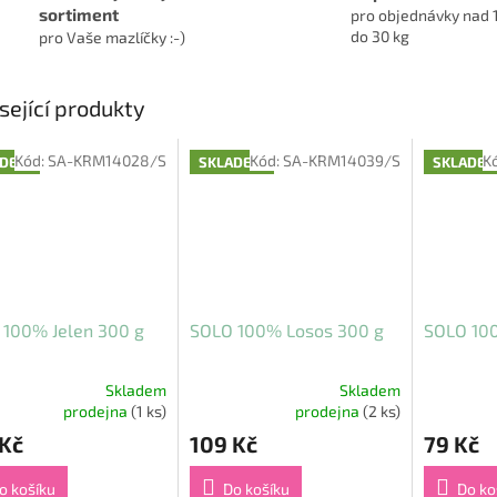
sortiment
pro objednávky nad 
do 30 kg
pro Vaše mazlíčky :-)
sející produkty
Kód:
SA-KRM14028/S
Kód:
SA-KRM14039/S
K
ADEM
SKLADEM
SKLADE
 100% Jelen 300 g
SOLO 100% Losos 300 g
SOLO 100
Skladem
Skladem
rné
Průměrné
Průměrné
prodejna
(1 ks)
prodejna
(2 ks)
cení
hodnocení
hodnocení
 Kč
109 Kč
79 Kč
ktu
produktu
produktu
je
je
5,0
5,0
o košíku
Do košíku
Do ko