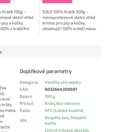
 Králík 100g –
SOLO 100% Králík 300g –
inové dietní vlhké
monoproteinové dietní vlhké
 psy a kočky,
krmivo pro psy a kočky,
00% z králičího
obsahující 100% králičí maso.
 krmivo je ideální
Toto krmivo je ideální pro
a, která potřebují
zvířata, která potřebují
vysokou biologickou...
ce
Doplňkové parametry
Kategorie
:
Vaničky pro pejsky
ička
EAN
:
8032644300897
u).
Balení
:
100 g
travní
Příchuť
:
Krůtí
,
Bez obilovin
 krůty.
usy masa,
Řada
:
HFC (Lidská kvalita)
ané
Dospělý pes
,
Dospělá
Věk
:
n.
kočka
ateční
Citlivé trávení
,
Alergie
,