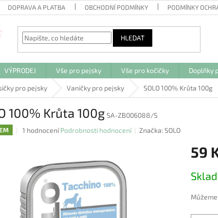
DOPRAVA A PLATBA
OBCHODNÍ PODMÍNKY
PODMÍNKY OCHR
HLEDAT
VÝPRODEJ
Vše pro pejsky
Vše pro kočičky
Doplňky p
sičky pro pejsky
Vaničky pro pejsky
SOLO 100% Krůta 100g
O 100% Krůta 100g
SA-ZB006088/S
Průměrné
1 hodnocení
Podrobnosti hodnocení
Značka:
SOLO
DEM
hodnocení
59 
produktu
je
5,0
Měrná
Skla
z
cena:
5
hvězdiček.
Můžeme d