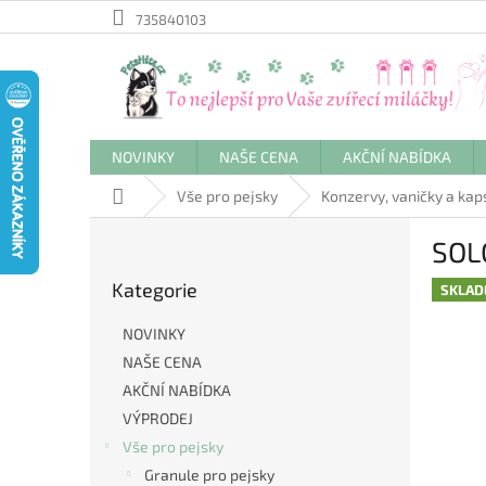
Přejít
735840103
na
obsah
NOVINKY
NAŠE CENA
AKČNÍ NABÍDKA
Domů
Vše pro pejsky
Konzervy, vaničky a kap
P
SOL
o
Přeskočit
s
Kategorie
kategorie
SKLA
t
r
NOVINKY
a
NAŠE CENA
n
AKČNÍ NABÍDKA
n
í
VÝPRODEJ
p
Vše pro pejsky
a
Granule pro pejsky