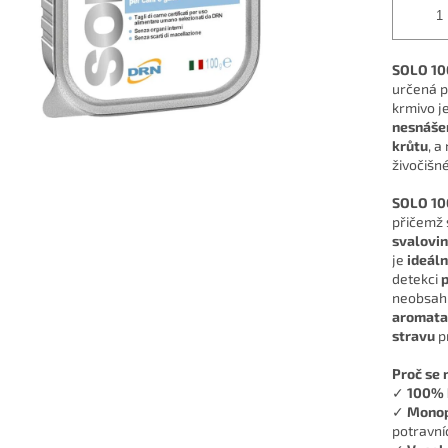
SOLO 10
určená 
krmivo je
nesnáše
krůtu
, 
živočišné
SOLO 10
přičemž 
svalovi
je
ideáln
detekci
p
neobsah
aromata
stravu
pr
Proč se 
✓
100% 
✓
Monop
potravníc