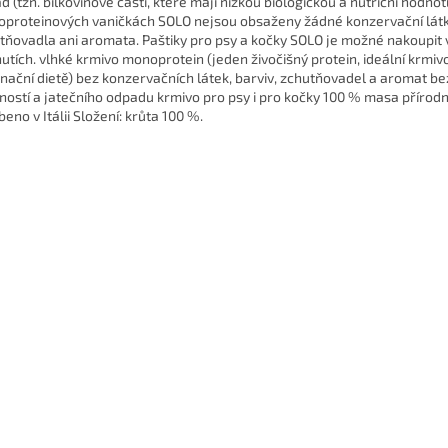
d (tzn. bílkovinové části, které mají nízkou biologickou a nutriční hodnot
proteinových vaničkách SOLO nejsou obsaženy žádné konzervační látky
tňovadla ani aromata. Paštiky pro psy a kočky SOLO je možné nakoupit 
hutích. vlhké krmivo monoprotein (jeden živočišný protein, ideální krmivo
inační dietě) bez konzervačních látek, barviv, zchutňovadel a aromat be
řností a jatečního odpadu krmivo pro psy i pro kočky 100 % masa přírodn
eno v Itálii Složení: krůta 100 %.