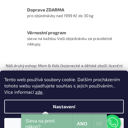
Doprava ZDARMA
pro objednávky nad 1999 Kč do 30 kg
Věrnostní program
sleva na každou Vaši objednávku za pravidelné
nákupy.
Z
á
Náš druhý eshop: Mom & Kids (kojenecké a dětské zboží, licenční
p
produkty)
a
Tento web používá soubory cookie. Dalším procházením
t
tohoto webu vyjadřujete souhlas s jejich používáním..
í
Více informací
zde
.
Nastavení
Vytvořil Shoptet
Mohu Vám pomoci?
Sleva na první
ANO
NE
Souhlasím
Copyright 2026
Pets Hits
. Všechna práva vyhrazena.
nákup?