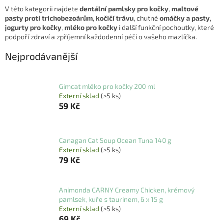
V této kategorii najdete
dentální pamlsky pro kočky
,
maltové
pasty proti trichobezoárům
,
kočičí trávu
, chutné
omáčky a pasty
,
jogurty pro kočky
,
mléko pro kočky
i další funkční pochoutky, které
podpoří zdraví a zpříjemní každodenní péči o vašeho mazlíčka.
Nejprodávanější
Gimcat mléko pro kočky 200 ml
Externí sklad
(>5 ks)
59 Kč
Canagan Cat Soup Ocean Tuna 140 g
Externí sklad
(>5 ks)
79 Kč
Animonda CARNY Creamy Chicken, krémový
pamlsek, kuře s taurinem, 6 x 15 g
Externí sklad
(>5 ks)
69 Kč