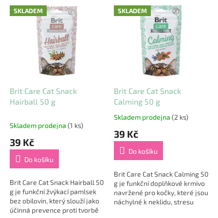
V
SKLADEM
SKLADEM
ý
p
i
s
p
r
o
d
Brit Care Cat Snack
Brit Care Cat Snack
u
Hairball 50 g
Calming 50 g
k
Skladem prodejna
(2 ks)
Průměrné
t
Skladem prodejna
(1 ks)
hodnocení
39 Kč
ů
produktu
39 Kč
je
Do košíku
5,0
Do košíku
z
5
Brit Care Cat Snack Calming 50
Brit Care Cat Snack Hairball 50
hvězdiček.
g je funkční doplňkové krmivo
g je funkční žvýkací pamlsek
navržené pro kočky, které jsou
bez obilovin, který slouží jako
náchylné k neklidu, stresu
účinná prevence proti tvorbě
nebo nervozitě 🐱🧘‍♀️. Tyto