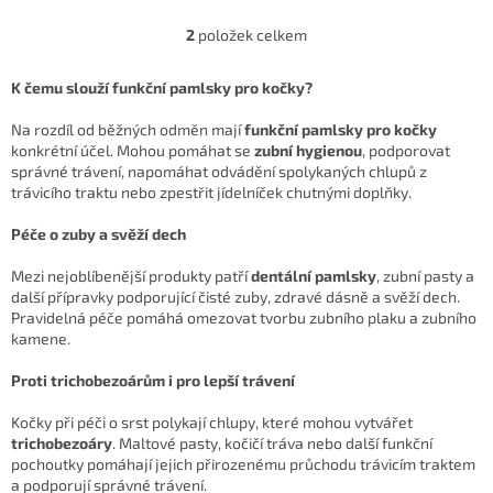
chlupových chomáčů u koček
lahodné pamlsky byly
🐱✨. Speciálně vyvinutý pro...
vyrobeny v...
2
položek celkem
O
v
l
K čemu slouží funkční pamlsky pro kočky?
á
d
Na rozdíl od běžných odměn mají
funkční pamlsky pro kočky
a
konkrétní účel. Mohou pomáhat se
zubní hygienou
, podporovat
c
správné trávení, napomáhat odvádění spolykaných chlupů z
í
trávicího traktu nebo zpestřit jídelníček chutnými doplňky.
p
r
Péče o zuby a svěží dech
v
k
Mezi nejoblíbenější produkty patří
dentální pamlsky
, zubní pasty a
y
další přípravky podporující čisté zuby, zdravé dásně a svěží dech.
v
Pravidelná péče pomáhá omezovat tvorbu zubního plaku a zubního
ý
kamene.
p
i
Proti trichobezoárům i pro lepší trávení
s
u
Kočky při péči o srst polykají chlupy, které mohou vytvářet
trichobezoáry
. Maltové pasty, kočičí tráva nebo další funkční
pochoutky pomáhají jejich přirozenému průchodu trávicím traktem
a podporují správné trávení.