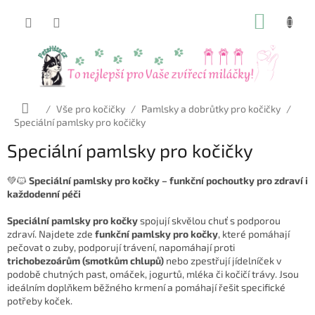
Přejít
NÁKUP
na
obsah
KOŠÍK
Domů
/
Vše pro kočičky
/
Pamlsky a dobrůtky pro kočičky
/
Speciální pamlsky pro kočičky
Speciální pamlsky pro kočičky
💚🐱
Speciální pamlsky pro kočky – funkční pochoutky pro zdraví i
každodenní péči
Speciální pamlsky pro kočky
spojují skvělou chuť s podporou
zdraví. Najdete zde
funkční pamlsky pro kočky
, které pomáhají
pečovat o zuby, podporují trávení, napomáhají proti
trichobezoárům (smotkům chlupů)
nebo zpestřují jídelníček v
podobě chutných past, omáček, jogurtů, mléka či kočičí trávy. Jsou
ideálním doplňkem běžného krmení a pomáhají řešit specifické
potřeby koček.