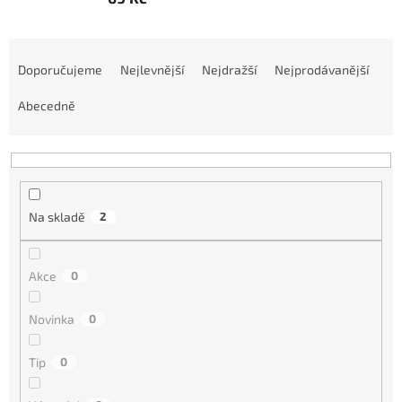
Ř
a
Doporučujeme
Nejlevnější
Nejdražší
Nejprodávanější
z
e
Abecedně
n
í
p
r
o
Na skladě
2
d
u
k
Akce
0
t
ů
Novinka
0
Tip
0