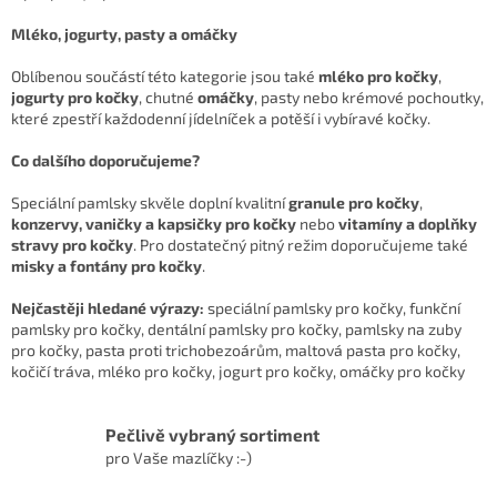
Mléko, jogurty, pasty a omáčky
Oblíbenou součástí této kategorie jsou také
mléko pro kočky
,
jogurty pro kočky
, chutné
omáčky
, pasty nebo krémové pochoutky,
které zpestří každodenní jídelníček a potěší i vybíravé kočky.
Co dalšího doporučujeme?
Speciální pamlsky skvěle doplní kvalitní
granule pro kočky
,
konzervy, vaničky a kapsičky pro kočky
nebo
vitamíny a doplňky
stravy pro kočky
. Pro dostatečný pitný režim doporučujeme také
misky a fontány pro kočky
.
Nejčastěji hledané výrazy:
speciální pamlsky pro kočky, funkční
pamlsky pro kočky, dentální pamlsky pro kočky, pamlsky na zuby
pro kočky, pasta proti trichobezoárům, maltová pasta pro kočky,
kočičí tráva, mléko pro kočky, jogurt pro kočky, omáčky pro kočky
Pečlivě vybraný sortiment
pro Vaše mazlíčky :-)