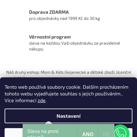
Doprava ZDARMA
pro objednávky nad 1999 Kč do 30 kg
Věrnostní program
sleva na každou Vaši objednávku za pravidelné
nákupy.
Z
á
Náš druhý eshop: Mom & Kids (kojenecké a dětské zboží, licenční
p
produkty)
a
Tento web používá soubory cookie. Dalším procházením
t
tohoto webu vyjadřujete souhlas s jejich používáním..
í
Více informací
zde
.
Nastavení
Vytvořil Shoptet
Mohu Vám pomoci?
Sleva na první
ANO
NE
Souhlasím
Copyright 2026
Pets Hits
. Všechna práva vyhrazena.