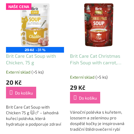
V
NAŠE CENA
ý
p
i
s
p
r
o
29 Kč
–31 %
d
Brit Care Cat Soup with
Brit Care Cat Christmas
u
Chicken, 75 g
Fish Soup with carrot,
k
peas and rosemary 75 g
Externí sklad
(>5 ks)
Průměrné
t
Externí sklad
(>5 ks)
hodnocení
20 Kč
ů
produktu
29 Kč
je
Do košíku
5,0
Do košíku
z
5
Brit Care Cat Soup with
Vánoční polévka s kuřetem,
hvězdiček.
Chicken 75 g 🐱🍗 – lahodná
lososem a zeleninou pro
kuřecí polévka, která
dospělé kočky je inspirovaná
hydratuje a podporuje zdraví
tradiční štědrovečerní rybí
vaší kočky! Každý den by měla