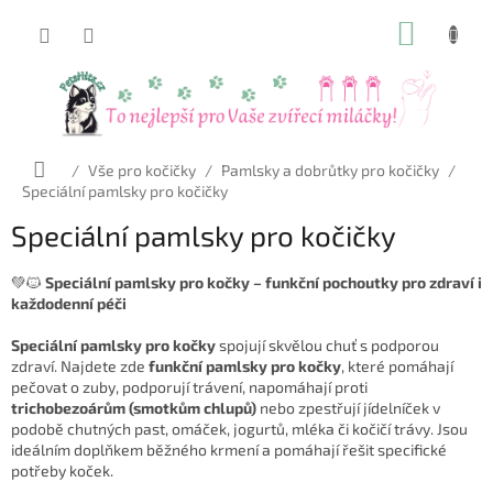
Přejít
NÁKUP
na
obsah
KOŠÍK
Domů
/
Vše pro kočičky
/
Pamlsky a dobrůtky pro kočičky
/
Speciální pamlsky pro kočičky
Speciální pamlsky pro kočičky
💚🐱
Speciální pamlsky pro kočky – funkční pochoutky pro zdraví i
každodenní péči
Speciální pamlsky pro kočky
spojují skvělou chuť s podporou
zdraví. Najdete zde
funkční pamlsky pro kočky
, které pomáhají
pečovat o zuby, podporují trávení, napomáhají proti
trichobezoárům (smotkům chlupů)
nebo zpestřují jídelníček v
podobě chutných past, omáček, jogurtů, mléka či kočičí trávy. Jsou
ideálním doplňkem běžného krmení a pomáhají řešit specifické
potřeby koček.