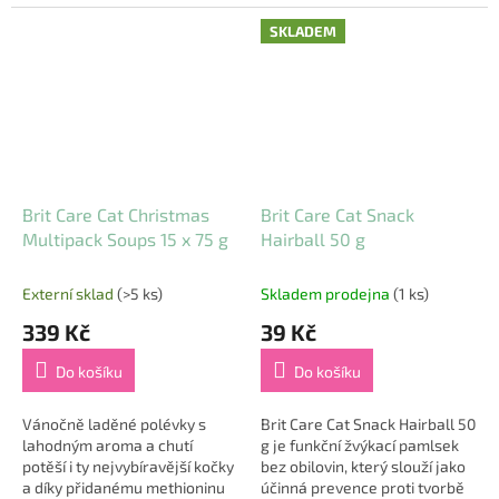
je vhodná i pro kastrované
methioninu je vhodná i pro
jedince. Vysoký obsah vody
kastrované jedince. Vysoký
SKLADEM
přispívá...
obsah vody...
Brit Care Cat Christmas
Brit Care Cat Snack
Multipack Soups 15 x 75 g
Hairball 50 g
Externí sklad
(>5 ks)
Skladem prodejna
(1 ks)
339 Kč
39 Kč
Do košíku
Do košíku
Vánočně laděné polévky s
Brit Care Cat Snack Hairball 50
lahodným aroma a chutí
g je funkční žvýkací pamlsek
potěší i ty nejvybíravější kočky
bez obilovin, který slouží jako
a díky přidanému methioninu
účinná prevence proti tvorbě