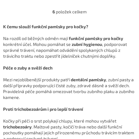
jsou vhodné i pro kastrované
chlupových chomáčů u koček
jedince. Vysoký obsah vody
🐱✨. Speciálně vyvinutý pro...
6
položek celkem
O
přispívá k...
v
l
K čemu slouží funkční pamlsky pro kočky?
á
d
Na rozdíl od běžných odměn mají
funkční pamlsky pro kočky
a
konkrétní účel. Mohou pomáhat se
zubní hygienou
, podporovat
c
správné trávení, napomáhat odvádění spolykaných chlupů z
í
trávicího traktu nebo zpestřit jídelníček chutnými doplňky.
p
r
Péče o zuby a svěží dech
v
k
Mezi nejoblíbenější produkty patří
dentální pamlsky
, zubní pasty a
y
další přípravky podporující čisté zuby, zdravé dásně a svěží dech.
v
Pravidelná péče pomáhá omezovat tvorbu zubního plaku a zubního
ý
kamene.
p
i
Proti trichobezoárům i pro lepší trávení
s
u
Kočky při péči o srst polykají chlupy, které mohou vytvářet
trichobezoáry
. Maltové pasty, kočičí tráva nebo další funkční
pochoutky pomáhají jejich přirozenému průchodu trávicím traktem
a podporují správné trávení.