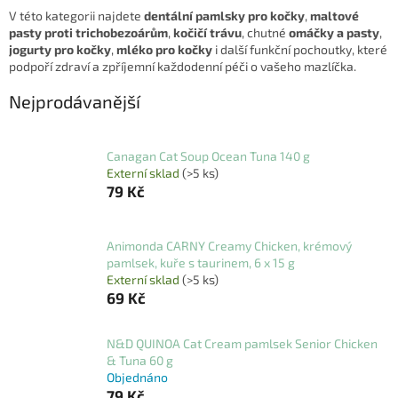
V této kategorii najdete
dentální pamlsky pro kočky
,
maltové
pasty proti trichobezoárům
,
kočičí trávu
, chutné
omáčky a pasty
,
jogurty pro kočky
,
mléko pro kočky
i další funkční pochoutky, které
podpoří zdraví a zpříjemní každodenní péči o vašeho mazlíčka.
Nejprodávanější
Canagan Cat Soup Ocean Tuna 140 g
Externí sklad
(>5 ks)
79 Kč
Animonda CARNY Creamy Chicken, krémový
pamlsek, kuře s taurinem, 6 x 15 g
Externí sklad
(>5 ks)
69 Kč
N&D QUINOA Cat Cream pamlsek Senior Chicken
& Tuna 60 g
Objednáno
79 Kč