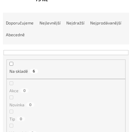
Ř
a
Doporučujeme
Nejlevnější
Nejdražší
Nejprodávanější
z
e
Abecedně
n
í
p
r
o
Na skladě
6
d
u
k
Akce
0
t
ů
Novinka
0
Tip
0