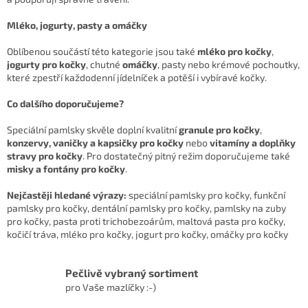
Mléko, jogurty, pasty a omáčky
Oblíbenou součástí této kategorie jsou také
mléko pro kočky
,
jogurty pro kočky
, chutné
omáčky
, pasty nebo krémové pochoutky,
které zpestří každodenní jídelníček a potěší i vybíravé kočky.
Co dalšího doporučujeme?
Speciální pamlsky skvěle doplní kvalitní
granule pro kočky
,
konzervy, vaničky a kapsičky pro kočky
nebo
vitamíny a doplňky
stravy pro kočky
. Pro dostatečný pitný režim doporučujeme také
misky a fontány pro kočky
.
Nejčastěji hledané výrazy:
speciální pamlsky pro kočky, funkční
pamlsky pro kočky, dentální pamlsky pro kočky, pamlsky na zuby
pro kočky, pasta proti trichobezoárům, maltová pasta pro kočky,
kočičí tráva, mléko pro kočky, jogurt pro kočky, omáčky pro kočky
Pečlivě vybraný sortiment
pro Vaše mazlíčky :-)