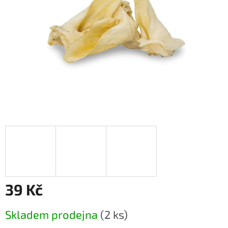
39 Kč
Měrná
Skladem prodejna
(2 ks)
cena: