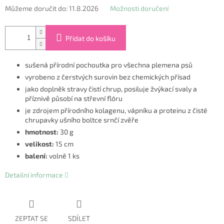
Můžeme doručit do:
11.8.2026
Možnosti doručení
Přidat do košíku
sušená přírodní pochoutka pro všechna plemena psů
vyrobeno z čerstvých surovin bez chemických přísad
jako doplněk stravy čistí chrup, posiluje žvýkací svaly a
příznivě působí na střevní flóru
je zdrojem přírodního kolagenu, vápníku a proteinu z čisté
chrupavky ušního boltce srnčí zvěře
hmotnost:
30 g
velikost:
15 cm
balení:
volně 1 ks
Detailní informace
ZEPTAT SE
SDÍLET