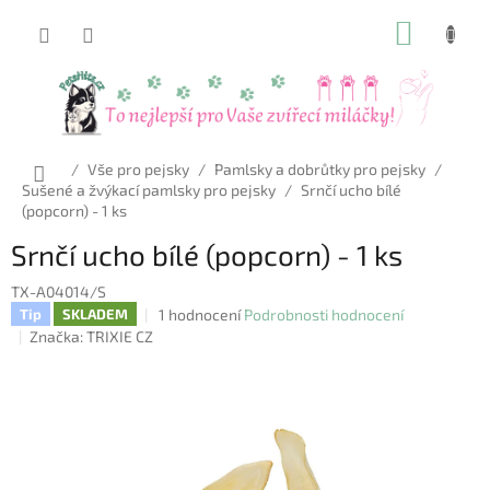
Přejít
NÁKUP
na
obsah
KOŠÍK
Domů
/
Vše pro pejsky
/
Pamlsky a dobrůtky pro pejsky
/
Sušené a žvýkací pamlsky pro pejsky
/
Srnčí ucho bílé
(popcorn) - 1 ks
Srnčí ucho bílé (popcorn) - 1 ks
TX-A04014/S
Průměrné
1 hodnocení
Podrobnosti hodnocení
Tip
SKLADEM
hodnocení
Značka:
TRIXIE CZ
produktu
je
5,0
z
5
hvězdiček.