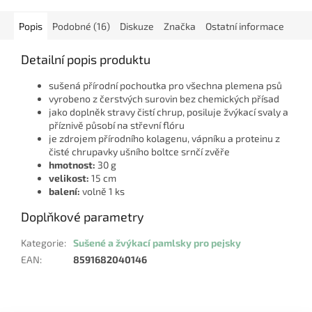
Popis
Podobné (16)
Diskuze
Značka
Ostatní informace
Detailní popis produktu
sušená přírodní pochoutka pro všechna plemena psů
vyrobeno z čerstvých surovin bez chemických přísad
jako doplněk stravy čistí chrup, posiluje žvýkací svaly a
příznivě působí na střevní flóru
je zdrojem přírodního kolagenu, vápníku a proteinu z
čisté chrupavky ušního boltce srnčí zvěře
hmotnost:
30 g
velikost:
15 cm
balení:
volně 1 ks
Doplňkové parametry
Kategorie
:
Sušené a žvýkací pamlsky pro pejsky
EAN
:
8591682040146
Z