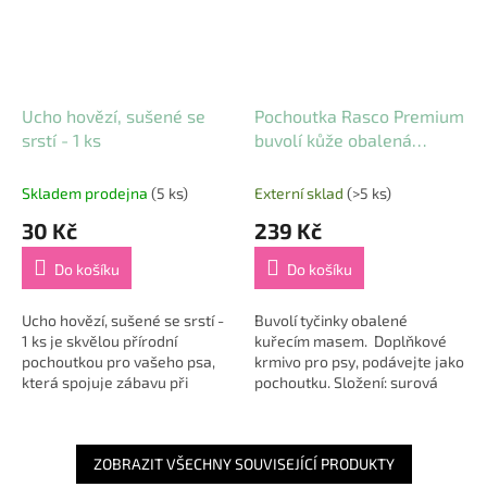
Ucho hovězí, sušené se
Pochoutka Rasco Premium
srstí - 1 ks
buvolí kůže obalená
kuřecím, tyčinky 500 g
Skladem prodejna
(5 ks)
Externí sklad
(>5 ks)
30 Kč
239 Kč
Do košíku
Do košíku
Ucho hovězí, sušené se srstí -
Buvolí tyčinky obalené
1 ks je skvělou přírodní
kuřecím masem. Doplňkové
pochoutkou pro vašeho psa,
krmivo pro psy, podávejte jako
která spojuje zábavu při
pochoutku. Složení: surová
žvýkání s přirozenou péčí o
kůže 55%, kuřecí maso 45%.
trávení. 🐾 Srst na uchu slouží
jako...
ZOBRAZIT VŠECHNY SOUVISEJÍCÍ PRODUKTY